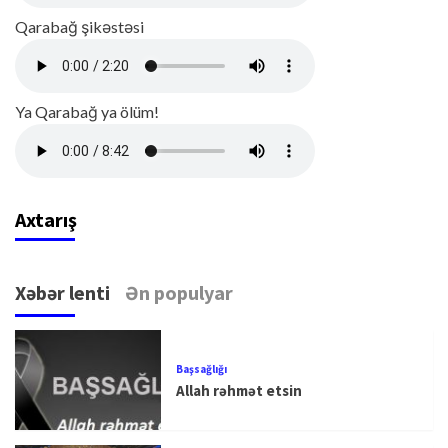
Qarabağ şikəstəsi
Ya Qarabağ ya ölüm!
Axtarış
Xəbər lenti
Ən populyar
Başsağlığı
Allah rəhmət etsin