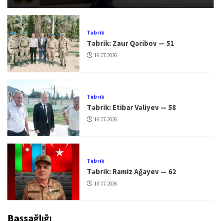
Təbrik
Təbrik: Zaur Qəribov — 51
19.07.2026
Təbrik
Təbrik: Etibar Vəliyev — 58
19.07.2026
Təbrik
Təbrik: Ramiz Ağayev — 62
18.07.2026
Başsağlığı