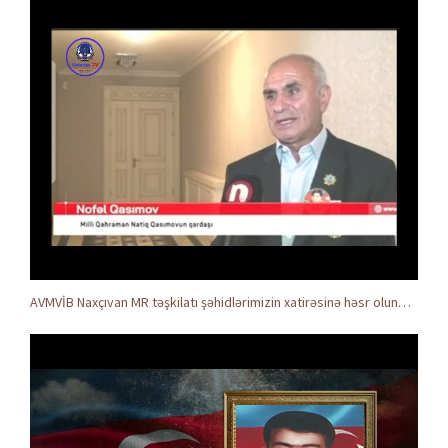
AVMVİB Naxçıvan MR təşkilatı şəhidlərimizin xatirəsinə həsr olunmuş tədbir keçirdi