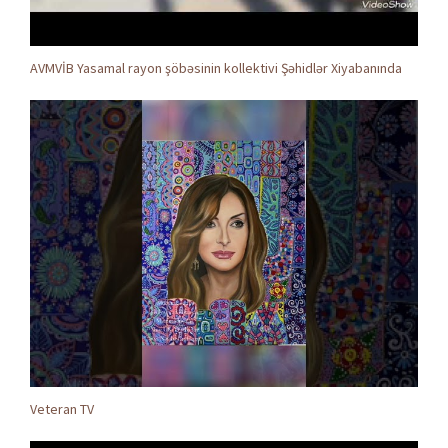
AVMVİB Yasamal rayon şöbəsinin kollektivi Şəhidlər Xiyabanında
Veteran TV