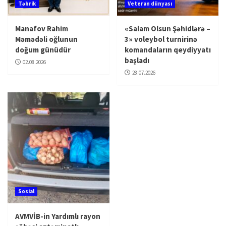
Təbrik
Veteran dünyası
Manafov Rahim
«Salam Olsun Şəhidlərə –
Məmədəli oğlunun
3» voleybol turnirinə
doğum günüdür
komandaların qeydiyyatı
başladı
02.08.2026
28.07.2026
Sosial
AVMVİB-in Yardımlı rayon