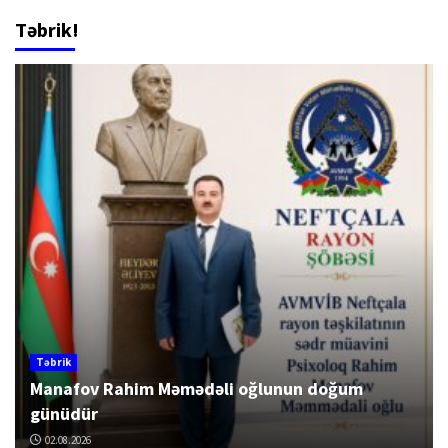
Təbrik!
Təbrik
Manafov Rahim Məmədəli oğlunun doğum
günüdür
02.08.2026