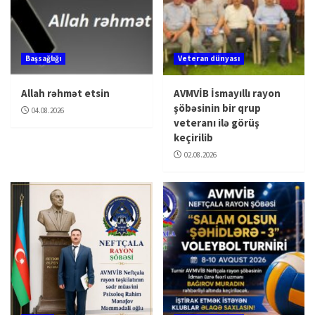
Başsağlığı
Veteran dünyası
Allah rəhmət etsin
AVMVİB İsmayıllı rayon
şöbəsinin bir qrup
04.08.2026
veteranı ilə görüş
keçirilib
02.08.2026