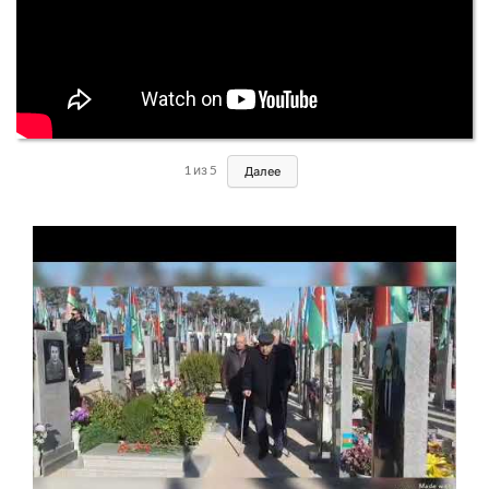
1
из
5
Далее