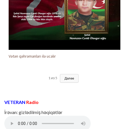
Vətən qəhrəmanları ilə ucalır
1
из
5
Далее
VETERAN
Radio
İrəvan: gizlədilmiş həqiqətlər