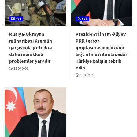
Dünya
Dünya
Rusiya-Ukrayna
Prezident İlham Əliyev
müharibəsi Kremlin
PKK terror
qarşısında getdikcə
qruplaşmasının özünü
daha mürəkkəb
ləğv etməsi ilə əlaqədar
problemlər yaradır
Türkiyə xalqını təbrik
edib
12.06.2026
13.05.2025