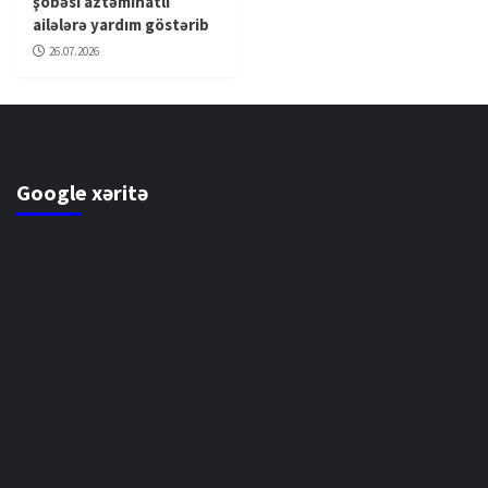
şöbəsi aztəminatlı
ailələrə yardım göstərib
26.07.2026
Google xəritə