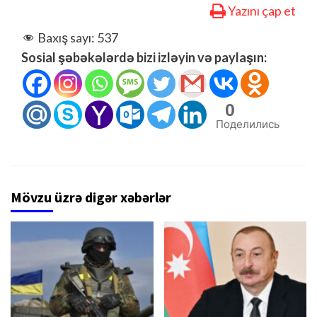
Yazını çap et
Baxış sayı:
537
Sosial şəbəkələrdə bizi izləyin və paylaşın:
0
Поделились
Mövzu üzrə digər xəbərlər