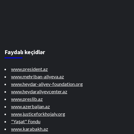
Faydalı keçidlər
www.president.az
www.mehriban-aliyeva.az
www.heydar-aliyev-foundation.org
www.heydaraliyevcenter.az
www.preslib.az
www.azerbaijan.az
www.justiceforkhojaly.org
"Yaşat" Fondu
www.karabakh.az