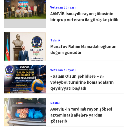
Veteran dünyası
AVMVİB İsmayıllı rayon şöbəsinin
bir qrup veteranı ilə görüş keçirilib
Təbrik
Manafov Rahim Məmədəli oğlunun
doğum günüdür
Veteran dünyası
«Salam Olsun Şəhidlərə – 3»
voleybol turnirinə komandaların
qeydiyyatı başladı
Sosial
AVMVİB-in Yardımlı rayon şöbəsi
aztəminatlı ailələrə yardım
göstərib