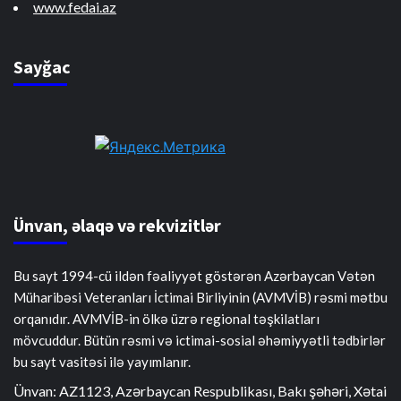
www.fedai.az
Sayğac
Ünvan, əlaqə və rekvizitlər
Bu sayt 1994-cü ildən fəaliyyət göstərən Azərbaycan Vətən
Müharibəsi Veteranları İctimai Birliyinin (AVMVİB) rəsmi mətbu
orqanıdır. AVMVİB-in ölkə üzrə regional təşkilatları
mövcuddur. Bütün rəsmi və ictimai-sosial əhəmiyyətli tədbirlər
bu sayt vasitəsi ilə yayımlanır.
Ünvan: AZ1123, Azərbaycan Respublikası, Bakı şəhəri, Xətai