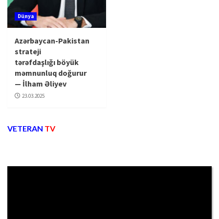
Dünya
Azərbaycan-Pakistan
strateji
tərəfdaşlığı böyük
məmnunluq doğurur
— İlham Əliyev
23.03.2025
VETERAN
TV