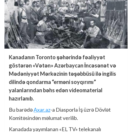
Kanadanın Toronto şəhərində fəaliyyət
göstərən «Vətən» Azərbaycan İncəsənət və
Mədəniyyət Mərkəzinin təşəbbüsü ilə ingilis
dilində qondarma “erməni soyqırımı”
yalanlarından bəhs edən videomaterial
hazırlanıb.
Bu barədə
Axar.az
-a Diasporla İş üzrə Dövlət
Komitəsindən məlumat verilib.
Kanadada yayımlanan «EL TV» telekanalı