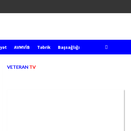
yət
AVMVİB
Təbrik
Başsağlığı
VETERAN
TV