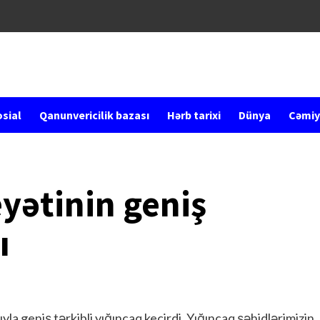
sial
Qanunvericilik bazası
Hərb tarixi
Dünya
Cəmiy
yətinin geniş
ı
la geniş tərkibli yığıncaq keçirdi. Yığıncaq şəhidlərimizin