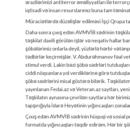
ərazilərimizi antiterror əməliyyatları ilə terro
iqtisadi və insan resurslarımız buna tam təminat
Müraciətlərdə düzəlişlər edilməsi İşçi Qrupa tap
Daha sonra çıxış edən AVMVİB sədrinin təşkila
təşkilat daxili görülən işlər və neqativ hallar b
şöbələrimiz onlarla deyil, yüzlərlə hərbi-vətə
tədbirlər keçirmişlər. V. Abdurəhmanov fəal vet
stimul verdi. Lakin bəzi şöbə sədrləri tutduql
ciddi nöqsanlara yol verdiklərinə görə tutduqla
şöbə sədrlərini misal göstərə bilərik. Təşkilatı
yayınlanan Fedai.az və Veteran.az saytları, yeni 
Təşkilatın aynasına çevrilən saytlara hər birimi
tapşırığıyla İdarə Heyətinin yığıncaqları zonalar
Çıxış edən AVMVİB sədrinin hüquqi və sosial pr
formatda yığıncaqları təqdir edirəm. Hər bir ş