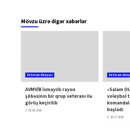
Mövzu üzrə digər xəbərlər
Veteran dünyası
Veteran düny
AVMVİB İsmayıllı rayon
«Salam Ol
şöbəsinin bir qrup veteranı ilə
voleybol t
görüş keçirilib
komandala
başladı
02.08.2026
28.07.2026