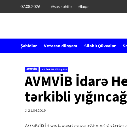
Перейти
07.08.2026
Əsas səhifə
Əlaqə
к
содержимому
Şəhidlər
Veteran dünyası
Silahlı Qüvvələr
So
AVMVİB
Veteran dünyası
AVMVİB İdarə He
tərkibli yığıncağ
21.04.2019
AVMVİB İdarə Heyəti rayon şöbələrinin iştirakıy