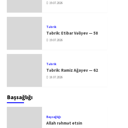
19.07.2026
Təbrik
Təbrik: Etibar Vəliyev — 58
19.07.2026
Təbrik
Təbrik: Ramiz Ağayev — 62
18.07.2026
Başsağlığı
Başsağlığı
Allah rəhmət etsin