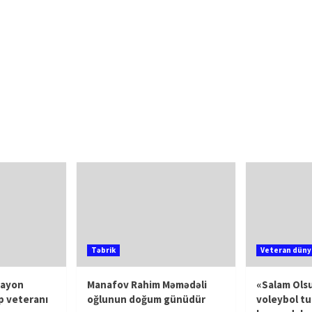
Təbrik
Veteran düny
rayon
Manafov Rahim Məmədəli
«Salam Olsu
p veteranı
oğlunun doğum günüdür
voleybol tu