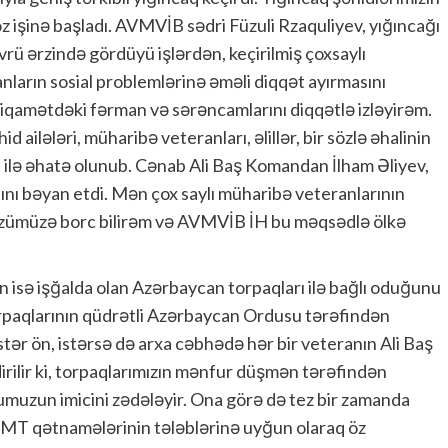
öz işinə başladı. AVMVİB sədri Füzuli Rzaquliyev, yığıncağı
vrü ərzində gördüyü işlərdən, keçirilmiş çoxsaylı
anların sosial problemlərinə əməli diqqət ayırmasını
 istiqamətdəki fərman və sərəncamlarını diqqətlə izləyirəm.
 ailələri, müharibə veteranları, əlillər, bir sözlə əhalinin
 ilə əhatə olunub. Cənab Ali Baş Komandan İlham Əliyev,
ını bəyan etdi. Mən çox saylı müharibə veteranlarının
özümüzə borc bilirəm və AVMVİB İH bu məqsədlə ölkə
n isə işğalda olan Azərbaycan torpaqları ilə bağlı oduğunu
rpaqlarının qüdrətli Azərbaycan Ordusu tərəfindən
stər ön, istərsə də arxa cəbhədə hər bir veteranın Ali Baş
irilir ki, torpaqlarımızın mənfur düşmən tərəfindən
umuzun imicini zədələyir. Ona görə də tez bir zamanda
BMT qətnamələrinin tələblərinə uyğun olaraq öz