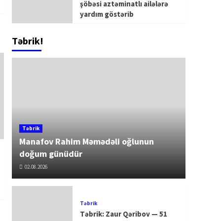
şöbəsi aztəminatlı ailələrə
yardım göstərib
Təbrik!
Təbrik
Manafov Rahim Məmədəli oğlunun
doğum günüdür
02.08.2026
Təbrik
Təbrik: Zaur Qəribov — 51