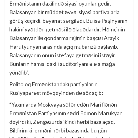
Ermənistanın daxilində siyasi oyunlar gedir.
Balasanyan bir müddət əvvəl siyasi partiyalarla
görüş keçirdi, bəyanat sərgilədi. Bu isə Paşinyanın
hakimiyyətdən getməsi ilə əlaqədardır. Həmçinin
Balasanyan ilə qondarma rejimin başçısı Arayik
Harutyunyan arasında açıq mübarizə başlayıb.
Balasanyanın onun istefaya getməsini istəyir.
Bunların hamısı daxili auditoriyanı ələ almağa
yönəlib”.
Politoloq Ermənistandakı partiyaların
Rusiyapərəst mövqeyindən də söz açıb:
“Yaxınlarda Moskvaya səfər edən Mariflənən
Ermənistan Partiyasının sədri Edmon Marukyan
deyirdi ki, Zəngəzurda ikinci hərbi baza açaq.
Bildirim ki, erməni hərbi bazasında bu gün