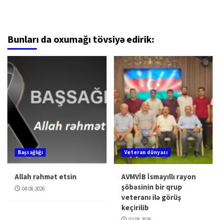
Bunları da oxumağı tövsiyə edirik:
Başsağlığı
Veteran dünyası
Allah rəhmət etsin
AVMVİB İsmayıllı rayon
şöbəsinin bir qrup
04.08.2026
veteranı ilə görüş
keçirilib
02.08.2026