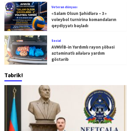
Veteran dünyası
«Salam Olsun Şəhidlərə – 3»
voleybol turnirinə komandaların
qeydiyyatı başladı
Sosial
AVMVİB-in Yardımlı rayon şöbəsi
aztəminatlı ailələrə yardım
göstərib
Təbrik!