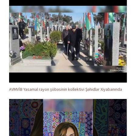
AVMVİB Yasamal rayon şöbəsinin kollektivi Şəhidlər Xiyabanında