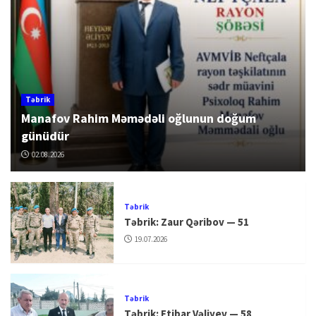
Təbrik
Manafov Rahim Məmədəli oğlunun doğum
günüdür
02.08.2026
Təbrik
Təbrik: Zaur Qəribov — 51
19.07.2026
Təbrik
Təbrik: Etibar Vəliyev — 58