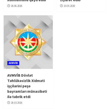
26.06.2026
10.05.2026
AVMVİB
AVMVİB Dövlət
Təhlükəsizlik Xidməti
işçilərini peşə
bayramları münasibəti
ilə təbrik etdi
28.03.2026