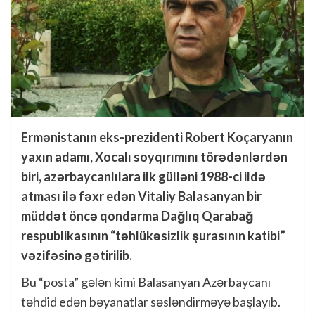
Ermənistanın eks-prezidenti Robert Koçaryanın
yaxın adamı, Xocalı soyqırımını törədənlərdən
biri, azərbaycanlılara ilk gülləni 1988-ci ildə
atması ilə fəxr edən Vitaliy Balasanyan bir
müddət öncə qondarma Dağlıq Qarabağ
respublikasının “təhlükəsizlik şurasının katibi”
vəzifəsinə gətirilib.
Bu “posta” gələn kimi Balasanyan Azərbaycanı
təhdid edən bəyanatlar səsləndirməyə başlayıb.