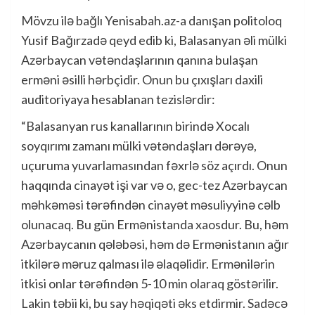
Mövzu ilə bağlı Yenisabah.az-a danışan politoloq
Yusif Bağırzadə qeyd edib ki, Balasanyan əli mülki
Azərbaycan vətəndaşlarının qanına bulaşan
erməni əsilli hərbçidir. Onun bu çıxışları daxili
auditoriyaya hesablanan tezislərdir:
“Balasanyan rus kanallarının birində Xocalı
soyqırımı zamanı mülki vətəndaşları dərəyə,
uçuruma yuvarlamasından fəxrlə söz açırdı. Onun
haqqında cinayət işi var və o, gec-tez Azərbaycan
məhkəməsi tərəfindən cinayət məsuliyyinə cəlb
olunacaq. Bu gün Ermənistanda xaosdur. Bu, həm
Azərbaycanın qələbəsi, həm də Ermənistanın ağır
itkilərə məruz qalması ilə əlaqəlidir. Ermənilərin
itkisi onlar tərəfindən 5-10 min olaraq göstərilir.
Lakin təbii ki, bu say həqiqəti əks etdirmir. Sadəcə