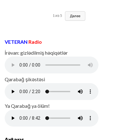
1
из
5
Далее
VETERAN
Radio
İrəvan: gizlədilmiş həqiqətlər
Qarabağ şikəstəsi
Ya Qarabağ ya ölüm!
Axtarış