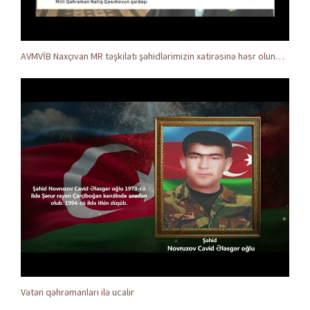
AVMVİB Naxçıvan MR təşkilatı şəhidlərimizin xatirəsinə həsr olunmuş tədbir keçirdi
Vətən qəhrəmanları ilə ucalır