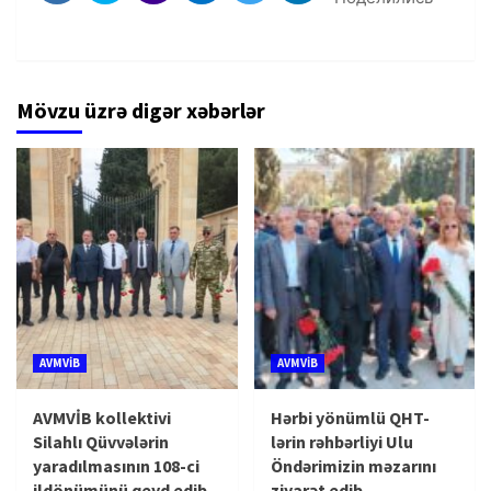
Mövzu üzrə digər xəbərlər
AVMVİB
AVMVİB
AVMVİB kollektivi
Hərbi yönümlü QHT-
Silahlı Qüvvələrin
lərin rəhbərliyi Ulu
yaradılmasının 108-ci
Öndərimizin məzarını
ildönümünü qeyd edib
ziyarət edib