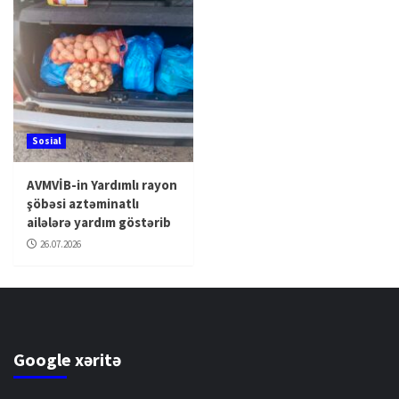
Sosial
AVMVİB-in Yardımlı rayon
şöbəsi aztəminatlı
ailələrə yardım göstərib
26.07.2026
Google xəritə