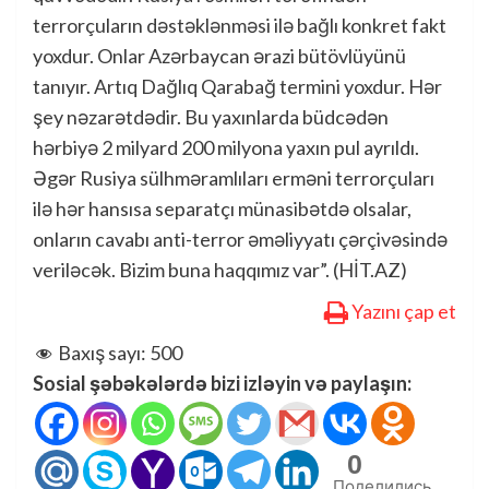
terrorçuların dəstəklənməsi ilə bağlı konkret fakt
yoxdur. Onlar Azərbaycan ərazi bütövlüyünü
tanıyır. Artıq Dağlıq Qarabağ termini yoxdur. Hər
şey nəzarətdədir. Bu yaxınlarda büdcədən
hərbiyə 2 milyard 200 milyona yaxın pul ayrıldı.
Əgər Rusiya sülhməramlıları erməni terrorçuları
ilə hər hansısa separatçı münasibətdə olsalar,
onların cavabı anti-terror əməliyyatı çərçivəsində
veriləcək. Bizim buna haqqımız var”. (HİT.AZ)
Yazını çap et
Baxış sayı:
500
Sosial şəbəkələrdə bizi izləyin və paylaşın:
0
Поделились