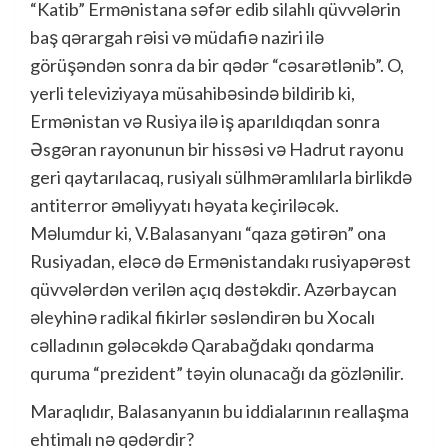
“Katib” Ermənistana səfər edib silahlı qüvvələrin
baş qərargah rəisi və müdafiə naziri ilə
görüşəndən sonra da bir qədər “cəsarətlənib”. O,
yerli televiziyaya müsahibəsində bildirib ki,
Ermənistan və Rusiya ilə iş aparıldıqdan sonra
Əsgəran rayonunun bir hissəsi və Hadrut rayonu
geri qaytarılacaq, rusiyalı sülhməramlılarla birlikdə
antiterror əməliyyatı həyata keçiriləcək.
Məlumdur ki, V.Balasanyanı “qaza gətirən” ona
Rusiyadan, eləcə də Ermənistandakı rusiyapərəst
qüvvələrdən verilən açıq dəstəkdir. Azərbaycan
əleyhinə radikal fikirlər səsləndirən bu Xocalı
cəlladının gələcəkdə Qarabağdakı qondarma
quruma “prezident” təyin olunacağı da gözlənilir.
Maraqlıdır, Balasanyanın bu iddialarının reallaşma
ehtimalı nə qədərdir?