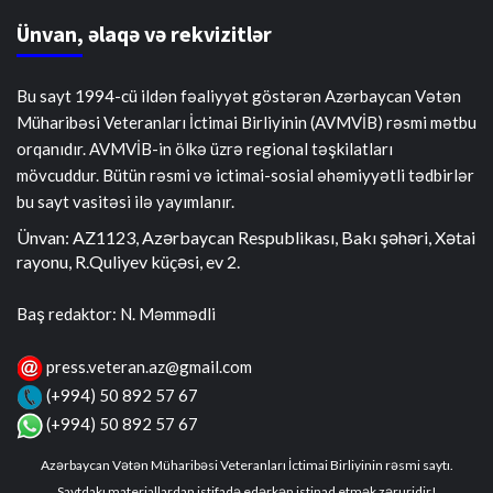
Ünvan, əlaqə və rekvizitlər
Bu sayt 1994-cü ildən fəaliyyət göstərən Azərbaycan Vətən
Müharibəsi Veteranları İctimai Birliyinin (AVMVİB) rəsmi mətbu
orqanıdır. AVMVİB-in ölkə üzrə regional təşkilatları
mövcuddur. Bütün rəsmi və ictimai-sosial əhəmiyyətli tədbirlər
bu sayt vasitəsi ilə yayımlanır.
Ünvan: AZ1123, Azərbaycan Respublikası, Bakı şəhəri, Xətai
rayonu, R.Quliyev küçəsi, ev 2.
Baş redaktor: N. Məmmədli
press.veteran.az@gmail.com
(+994) 50 892 57 67
(+994) 50 892 57 67
Azərbaycan Vətən Müharibəsi Veteranları İctimai Birliyinin rəsmi saytı.
Saytdakı materiallardan istifadə edərkən istinad etmək zəruridir!