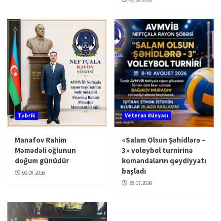
Təbrik
Veteran dünyası
Manafov Rahim
«Salam Olsun Şəhidlərə –
Məmədəli oğlunun
3» voleybol turnirinə
doğum günüdür
komandaların qeydiyyatı
başladı
02.08.2026
28.07.2026