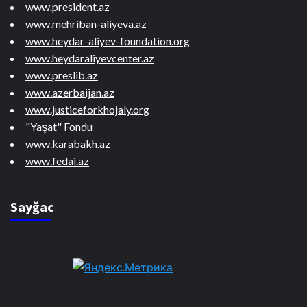
www.president.az
www.mehriban-aliyeva.az
www.heydar-aliyev-foundation.org
www.heydaraliyevcenter.az
www.preslib.az
www.azerbaijan.az
www.justiceforkhojaly.org
"Yaşat" Fondu
www.karabakh.az
www.fedai.az
Sayğac