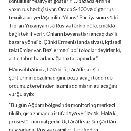
könüllülər fəaliyyət göstərir. O bazada 4 minə
yaxın rus hərbçisi var. Orada S-400 və digər rus
texnikaları yerləşdirilib. “Alans” Partiyasının sədri
Tiqran Yrixanyan isə Rusiya tərkibinə keçməklə
bağlı təklif verir. Onların bəyanatları ancaq daxili
bazara yönəlib. Çünki Ermənistanda siyasi, iqtisadi
təlatümlər var. Bəzi erməni politoloqlar deyirlər ki,
artıq tabut hazırlamağa taxta tapmırlar”.
Həmsöhbətimiz, hələ ki, üçtərəfli sazişin
şərtlərinin pozulmadığını, pozulacağı təqdirdə
ordumuz tərəfindən lazımi addımların atılacağını
vurğulayıb:
“Bu gün Ağdam bölgəsində monitorinq mərkəzi
tikilib, qısa zamanda istifadəyə veriləcək. Hələ ki,
proseslər normal gedir. Üçtərəfli sazişin şərtləri
qüvvədədir. Rusiya rəsmiləri tərəfindən