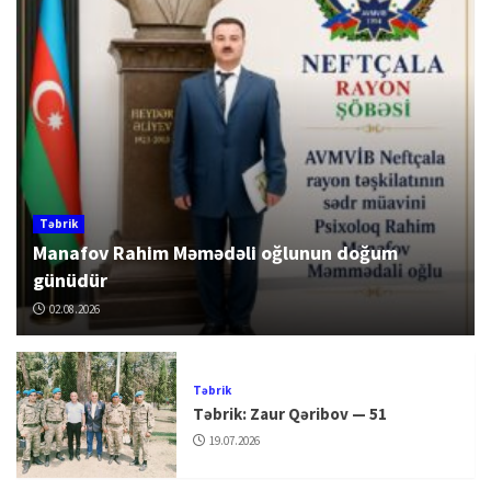
Təbrik
Manafov Rahim Məmədəli oğlunun doğum
günüdür
02.08.2026
Təbrik
Təbrik: Zaur Qəribov — 51
19.07.2026