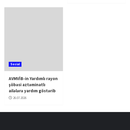
Sosial
AVMVİB-in Yardımlı rayon
şöbəsi aztəminatlı
ailələrə yardım göstərib
26.07.2026