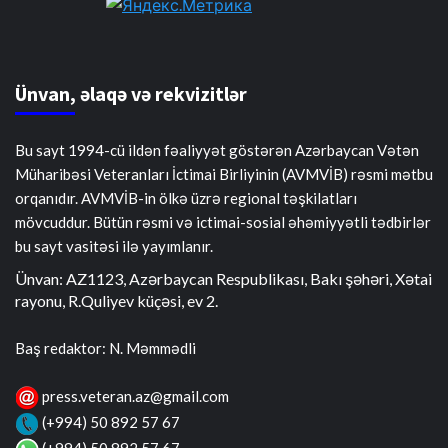
Ünvan, əlaqə və rekvizitlər
Bu sayt 1994-cü ildən fəaliyyət göstərən Azərbaycan Vətən
Müharibəsi Veteranları İctimai Birliyinin (AVMVİB) rəsmi mətbu
orqanıdır. AVMVİB-in ölkə üzrə regional təşkilatları
mövcuddur. Bütün rəsmi və ictimai-sosial əhəmiyyətli tədbirlər
bu sayt vasitəsi ilə yayımlanır.
Ünvan: AZ1123, Azərbaycan Respublikası, Bakı şəhəri, Xətai
rayonu, R.Quliyev küçəsi, ev 2.
Baş redaktor: N. Məmmədli
press.veteran.az@gmail.com
(+994) 50 892 57 67
(+994) 50 892 57 67