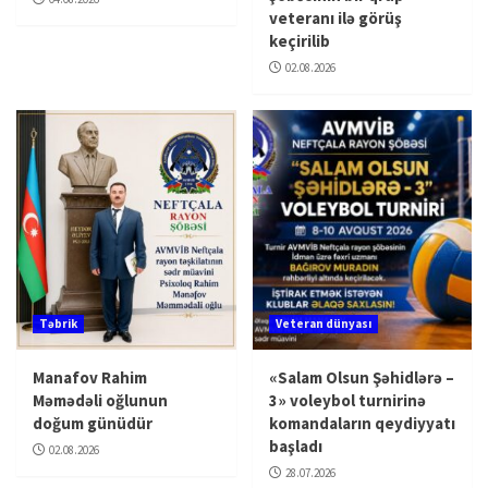
veteranı ilə görüş
keçirilib
02.08.2026
Təbrik
Veteran dünyası
Manafov Rahim
«Salam Olsun Şəhidlərə –
Məmədəli oğlunun
3» voleybol turnirinə
doğum günüdür
komandaların qeydiyyatı
başladı
02.08.2026
28.07.2026