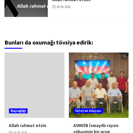
08.06.2026
Bunları da oxumağı tövsiyə edirik:
Başsağlığı
Veteran dünyası
Allah rəhmət etsin
AVMVİB İsmayıllı rayon
şöbəsinin bir qrup
04.08.2026