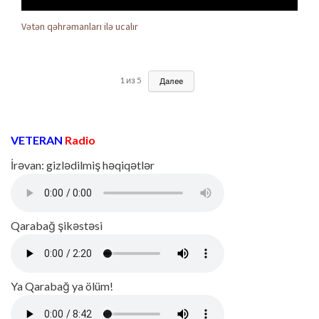
Vətən qəhrəmanları ilə ucalır
1
из
5
Далее
VETERAN
Radio
İrəvan: gizlədilmiş həqiqətlər
Qarabağ şikəstəsi
Ya Qarabağ ya ölüm!