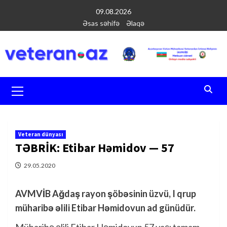
Перейти
09.08.2026
к
Əsas səhifə
Əlaqə
содержимому
Основное
меню
Veteran dünyası
TƏBRİK: Etibar Həmidov — 57
29.05.2020
AVMVİB Ağdaş rayon şöbəsinin üzvü, I qrup
müharibə əlili Etibar Həmidovun ad günüdür.