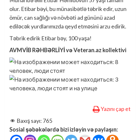
Müharibə əlili Etibar Həmidovun 57 yaşı tamam
olur. Etibar bəyi, bu münasibətlə təbrik edir, uzun
ömür, can sağlığı və növbəti ad gününü azad
ediləcək yurdlarımızda qeyd etməsini arzu edirik.
Təbrik edirik Etibar bəy, 100 yaşa!
AVMVİB RƏHBƏRLİYİ və Veteran.az kollektivi
Yazını çap et
Baxış sayı:
765
Sosial şəbəkələrdə bizi izləyin və paylaşın: