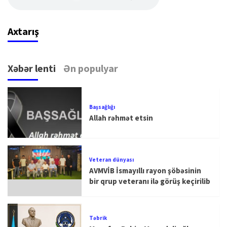
Axtarış
Xəbər lenti
Ən populyar
Başsağlığı
Allah rəhmət etsin
Veteran dünyası
AVMVİB İsmayıllı rayon şöbəsinin
bir qrup veteranı ilə görüş keçirilib
Təbrik