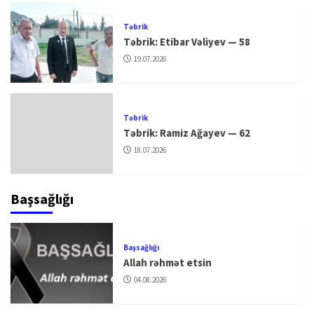
Təbrik
Təbrik: Etibar Vəliyev — 58
19.07.2026
Təbrik
Təbrik: Ramiz Ağayev — 62
18.07.2026
Başsağlığı
Başsağlığı
Allah rəhmət etsin
04.08.2026