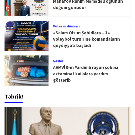
Manafov Rahim Məmədəli oğlunun
doğum günüdür
Veteran dünyası
«Salam Olsun Şəhidlərə – 3»
voleybol turnirinə komandaların
qeydiyyatı başladı
Sosial
AVMVİB-in Yardımlı rayon şöbəsi
aztəminatlı ailələrə yardım
göstərib
Təbrik!