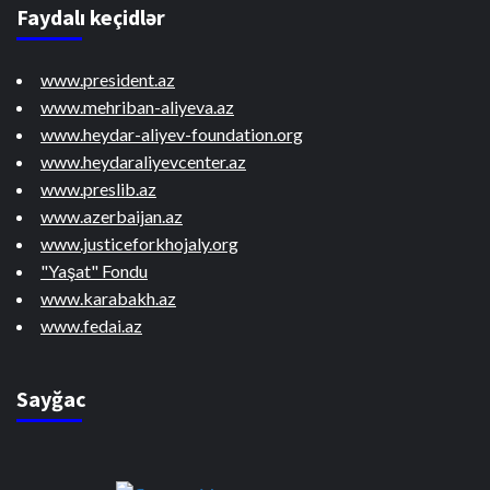
Faydalı keçidlər
www.president.az
www.mehriban-aliyeva.az
www.heydar-aliyev-foundation.org
www.heydaraliyevcenter.az
www.preslib.az
www.azerbaijan.az
www.justiceforkhojaly.org
"Yaşat" Fondu
www.karabakh.az
www.fedai.az
Sayğac