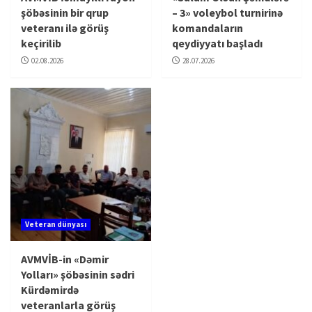
şöbəsinin bir qrup
– 3» voleybol turnirinə
veteranı ilə görüş
komandaların
keçirilib
qeydiyyatı başladı
02.08.2026
28.07.2026
Veteran dünyası
AVMVİB-in «Dəmir
Yolları» şöbəsinin sədri
Kürdəmirdə
veteranlarla görüş