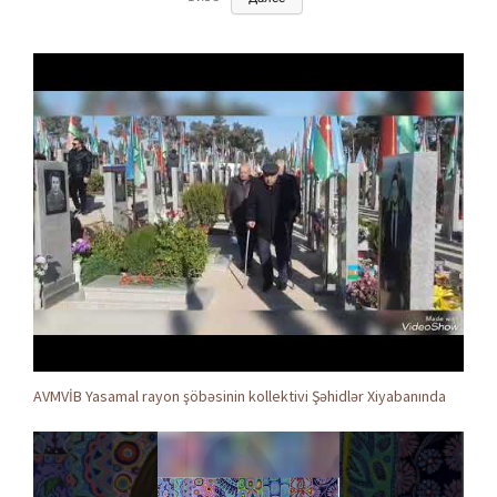
AVMVİB Yasamal rayon şöbəsinin kollektivi Şəhidlər Xiyabanında