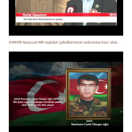
AVMVİB Naxçıvan MR təşkilatı şəhidlərimizin xatirəsinə həsr olunmuş tədbir keçirdi