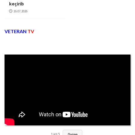
keçirib
16.07.2026
VETERAN
TV
1
из
5
Далее