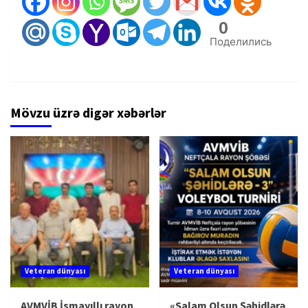
0
Поделились
Mövzu üzrə digər xəbərlər
Veteran dünyası
Veteran dünyası
AVMVİB İsmayıllı rayon
«Salam Olsun Şəhidlərə