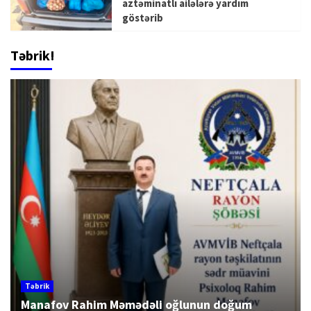
aztəminatlı ailələrə yardım
göstərib
Təbrik!
Təbrik
Manafov Rahim Məmədəli oğlunun doğum