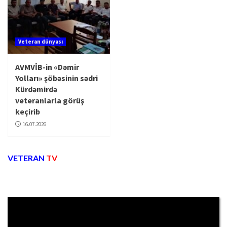
Veteran dünyası
AVMVİB-in «Dəmir
Yolları» şöbəsinin sədri
Kürdəmirdə
veteranlarla görüş
keçirib
16.07.2026
VETERAN
TV