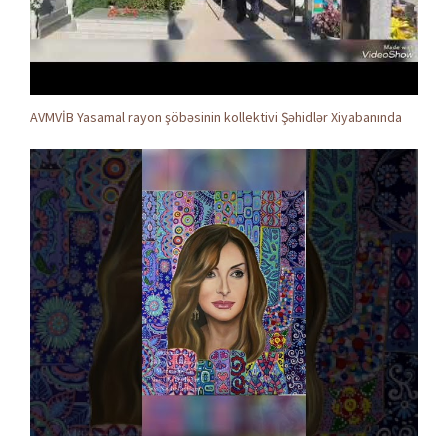
AVMVİB Yasamal rayon şöbəsinin kollektivi Şəhidlər Xiyabanında