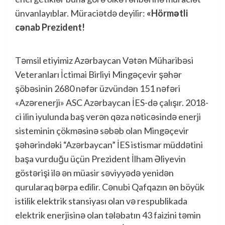
ünvanlayıblar. Müraciətdə deyilir:
«Hörmətli
cənab Prezident!
Təmsil etiyimiz Azərbaycan Vətən Müharibəsi
Veteranları İctimai Birliyi Mingəçevir şəhər
şöbəsinin 2680 nəfər üzvündən 151 nəfəri
«Azərenerji» ASC Azərbaycan İES-də çalışır. 2018-
ci ilin iyulunda baş verən qəza nəticəsində enerji
sisteminin çökməsinə səbəb olan Mingəçevir
şəhərindəki “Azərbaycan” İES istismar müddətini
başa vurduğu üçün Prezident İlham Əliyevin
göstərişi ilə ən müasir səviyyədə yenidən
qurularaq bərpa edilir. Cənubi Qafqazın ən böyük
istilik elektrik stansiyası olan və respublikada
elektrik enerjisinə olan tələbatın 43 faizini təmin