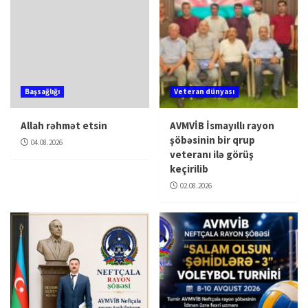
Başsağlığı
Veteran dünyası
Allah rəhmət etsin
AVMVİB İsmayıllı rayon
şöbəsinin bir qrup
04.08.2026
veteranı ilə görüş
keçirilib
02.08.2026