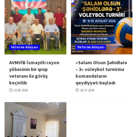
Veteran dünyası
Veteran dünyası
AVMVİB İsmayıllı rayon
«Salam Olsun Şəhidlərə
şöbəsinin bir qrup
– 3» voleybol turnirinə
veteranı ilə görüş
komandaların
keçirilib
qeydiyyatı başladı
02.08.2026
28.07.2026