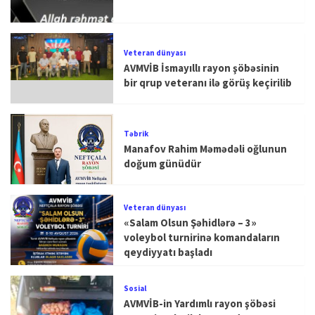
Veteran dünyası
AVMVİB İsmayıllı rayon şöbəsinin
bir qrup veteranı ilə görüş keçirilib
Təbrik
Manafov Rahim Məmədəli oğlunun
doğum günüdür
Veteran dünyası
«Salam Olsun Şəhidlərə – 3»
voleybol turnirinə komandaların
qeydiyyatı başladı
Sosial
AVMVİB-in Yardımlı rayon şöbəsi