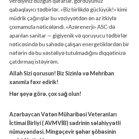
verdiyiniz düzgün qərarlar, gördüyünüz
qabaqlayıcı tədbirlər, «Biz birlikdə güclüyük!» kimi
müdrik çağırışlar bu vəziyyətdən ən az itkiylə
çıxmamızla nəticələndi. «Azərenerji» ASC-də
aparılan sanitar — gigiyenik və qoruyucu tədbirlər
nəticəsində bu sahədə çalışan energetiklərdən bir
nəfərin də bu xəstəliyə tutulmadığını diqqətinizə
çatdırmaq istəyirəm.
Allah Sizi qorusun! Biz Sizinlə və Mehriban
xanımla fəxr edirik!
Hər şeyə görə, çox sağ olun!
Azərbaycan Vətən Müharibəsi Veteranları
İctimai Birliyi ( AVMVİB) sədrinin səlahiyyətli
nümayəndəsi, Mingəçevir şəhər şöbəsinin