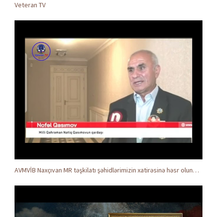
Veteran TV
AVMVİB Naxçıvan MR təşkilatı şəhidlərimizin xatirəsinə həsr olunmuş tədbir keçirdi