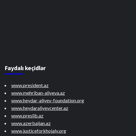
Faydalı keçidlər
www.president.az
www.mehriban-aliyeva.az
www.heydar-aliyev-foundation.org
www.heydaraliyevcenter.az
www.preslib.az
www.azerbaijan.az
www.justiceforkhojaly.org