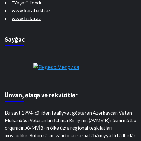
"Yaşat" Fondu
www.karabakh.az
www.fedai.az
Sayğac
Ünvan, əlaqə və rekvizitlər
Bu sayt 1994-cü ildən fəaliyyət göstərən Azərbaycan Vətən
Müharibəsi Veteranları İctimai Birliyinin (AVMVİB) rəsmi mətbu
orqanıdır. AVMVİB-in ölkə üzrə regional təşkilatları
mövcuddur. Bütün rəsmi və ictimai-sosial əhəmiyyətli tədbirlər