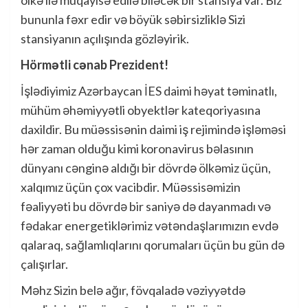
ölkə ilə müqayisə edilə biləcək bir stansiya var. Biz
bununla fəxr edir və böyük səbirsizliklə Sizi
stansiyanın açılışında gözləyirik.
Hörmətli cənab Prezident!
İşlədiyimiz Azərbaycan İES daimi həyat təminatlı,
mühüm əhəmiyyətli obyektlər kateqoriyasına
daxildir. Bu müəssisənin daimi iş rejimində işləməsi
hər zaman olduğu kimi koronavirus bəlasının
dünyanı cənginə aldığı bir dövrdə ölkəmiz üçün,
xalqımız üçün çox vacibdir. Müəssisəmizin
fəaliyyəti bu dövrdə bir saniyə də dayanmadı və
fədakar energetiklərimiz vətəndaşlarımızın evdə
qalaraq, sağlamlıqlarını qorumaları üçün bu gün də
çalışırlar.
Məhz Sizin belə ağır, fövqaladə vəziyyətdə