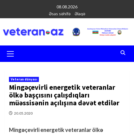
Перейти
08.08.2026
к
Əsas səhifə
Əlaqə
содержимому
Основное
меню
Veteran dünyası
Mingəçevirli energetik veteranlar
ölkə başçısını çalışdıqları
müəssisənin açılışına dəvət etdilər
20.05.2020
Mingəçevirli energetik veteranlar ölkə