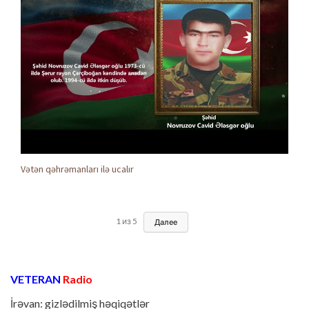
Vətən qəhrəmanları ilə ucalır
1
из
5
Далее
VETERAN
Radio
İrəvan: gizlədilmiş həqiqətlər