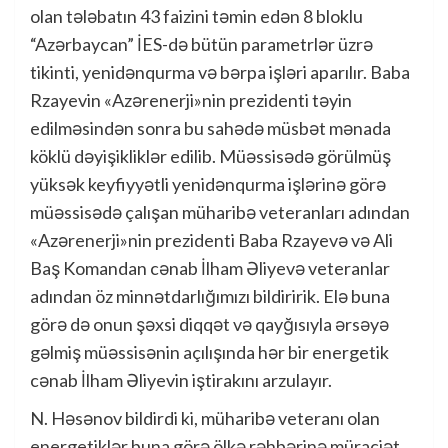
olan tələbatın 43 faizini təmin edən 8 bloklu
“Azərbaycan” İES-də bütün parametrlər üzrə
tikinti, yenidənqurma və bərpa işləri aparılır. Baba
Rzayevin «Azərenerji»nin prezidenti təyin
edilməsindən sonra bu sahədə müsbət mənada
köklü dəyişikliklər edilib. Müəssisədə görülmüş
yüksək keyfiyyətli yenidənqurma işlərinə görə
müəssisədə çalışan müharibə veteranları adından
«Azərenerji»nin prezidenti Baba Rzayevə və Ali
Baş Komandan cənab İlham Əliyevə veteranlar
adından öz minnətdarlığımızı bildiririk. Elə buna
görə də onun şəxsi diqqət və qayğısıyla ərsəyə
gəlmiş müəssisənin açılışında hər bir energetik
cənab İlham Əliyevin iştirakını arzulayır.
N. Həsənov bildirdi ki, müharibə veteranı olan
energetiklər buna görə ölkə rəhbərinə müraciət