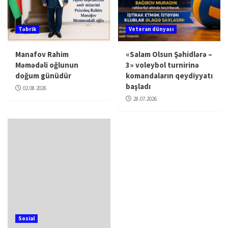
Təbrik
Veteran dünyası
Manafov Rahim
«Salam Olsun Şəhidlərə –
Məmədəli oğlunun
3» voleybol turnirinə
doğum günüdür
komandaların qeydiyyatı
başladı
02.08.2026
28.07.2026
Sosial