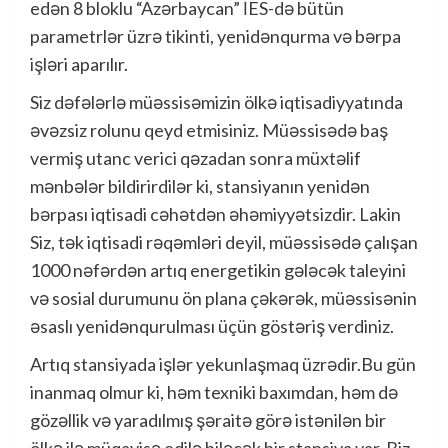
edən 8 bloklu “Azərbaycan” İES-də bütün
parametrlər üzrə tikinti, yenidənqurma və bərpa
işləri aparılır.
Siz dəfələrlə müəssisəmizin ölkə iqtisadiyyatında
əvəzsiz rolunu qeyd etmisiniz. Müəssisədə baş
vermiş utanc verici qəzadan sonra müxtəlif
mənbələr bildirirdilər ki, stansiyanın yenidən
bərpası iqtisadi cəhətdən əhəmiyyətsizdir. Lakin
Siz, tək iqtisadi rəqəmləri deyil, müəssisədə çalışan
1000 nəfərdən artıq energetikin gələcək taleyini
və sosial durumunu ön plana çəkərək, müəssisənin
əsaslı yenidənqurulması üçün göstəriş verdiniz.
Artıq stansiyada işlər yekunlaşmaq üzrədir.Bu gün
inanmaq olmur ki, həm texniki baxımdan, həm də
gözəllik və yaradılmış şəraitə görə istənilən bir