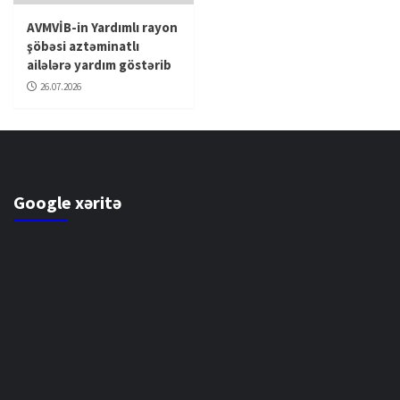
AVMVİB-in Yardımlı rayon
şöbəsi aztəminatlı
ailələrə yardım göstərib
26.07.2026
Google xəritə