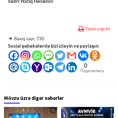
sədri: Natiq Həsənov
Yazını çap et
Baxış sayı:
730
Sosial şəbəkələrdə bizi izləyin və paylaşın:
0
Поделились
Mövzu üzrə digər xəbərlər