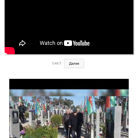
1
из
5
Далее