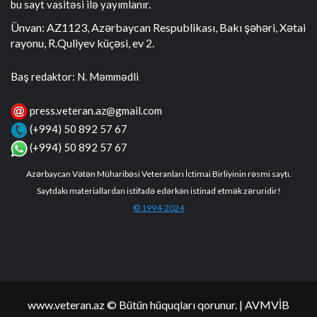
bu sayt vasitəsi ilə yayımlanır.
Ünvan: AZ1123, Azərbaycan Respublikası, Bakı şəhəri, Xətai
rayonu, R.Quliyev küçəsi, ev 2.
Baş redaktor: N. Məmmədli
press.veteran.az@gmail.com
(+994) 50 892 57 67
(+994) 50 892 57 67
Azərbaycan Vətən Müharibəsi Veteranları İctimai Birliyinin rəsmi saytı.
Saytdakı materiallardan istifadə edərkən istinad etmək zəruridir!
© 1994-2024
www.veteran.az © Bütün hüquqları qorunur.
| AVMVİB