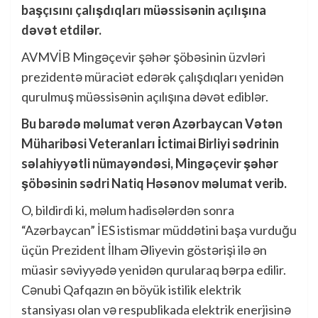
başçısını çalışdıqları müəssisənin açılışına
dəvət etdilər.
AVMVİB Mingəçevir şəhər şöbəsinin üzvləri
prezidentə müraciət edərək çalışdıqları yenidən
qurulmuş müəssisənin açılışına dəvət ediblər.
Bu barədə məlumat verən Azərbaycan Vətən
Müharibəsi Veteranları İctimai Birliyi sədrinin
səlahiyyətli nümayəndəsi, Mingəçevir şəhər
şöbəsinin sədri Natiq Həsənov məlumat verib.
O, bildirdi ki, məlum hadisələrdən sonra
“Azərbaycan” İES istismar müddətini başa vurduğu
üçün Prezident İlham Əliyevin göstərişi ilə ən
müasir səviyyədə yenidən qurularaq bərpa edilir.
Cənubi Qafqazın ən böyük istilik elektrik
stansiyası olan və respublikada elektrik enerjisinə