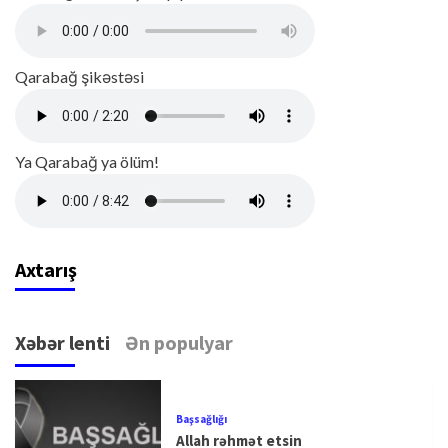
Qarabağ şikəstəsi
Ya Qarabağ ya ölüm!
Axtarış
Xəbər lenti
Ən populyar
Başsağlığı
Allah rəhmət etsin