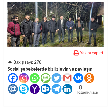
Yazını çap et
Baxış sayı:
278
Sosial şəbəkələrdə bizi izləyin və paylaşın:
0
Поделились