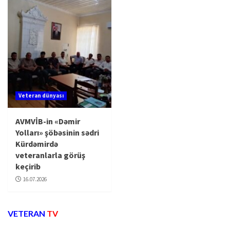
Veteran dünyası
AVMVİB-in «Dəmir
Yolları» şöbəsinin sədri
Kürdəmirdə
veteranlarla görüş
keçirib
16.07.2026
VETERAN
TV