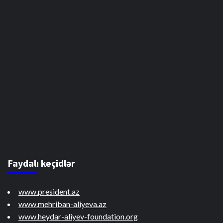
Faydalı keçidlər
www.president.az
www.mehriban-aliyeva.az
www.heydar-aliyev-foundation.org