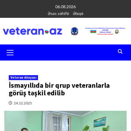
Перейти
06.08.2026
к
Əsas səhifə
Əlaqə
содержимому
Основное
меню
Veteran dünyası
İsmayıllıda bir qrup veteranlarla
görüş təşkil edilib
24.12.2025