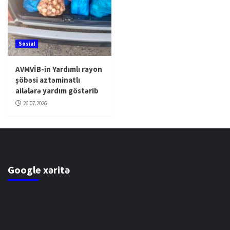
Sosial
AVMVİB-in Yardımlı rayon
şöbəsi aztəminatlı
ailələrə yardım göstərib
26.07.2026
Google xəritə