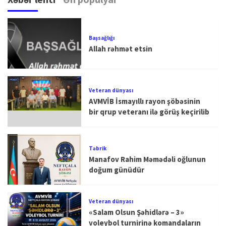
Başsağlığı
Allah rəhmət etsin
Veteran dünyası
AVMVİB İsmayıllı rayon şöbəsinin
bir qrup veteranı ilə görüş keçirilib
Təbrik
Manafov Rahim Məmədəli oğlunun
doğum günüdür
Veteran dünyası
«Salam Olsun Şəhidlərə – 3»
voleybol turnirinə komandaların