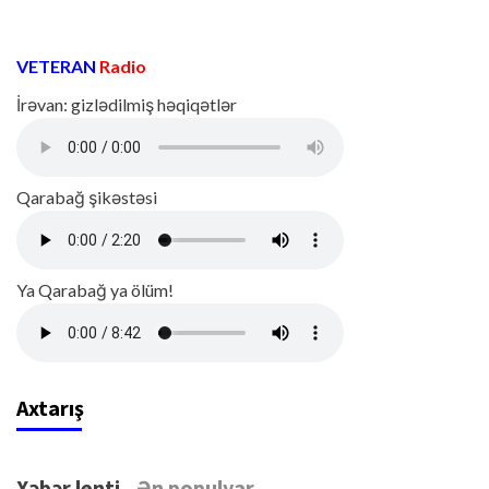
VETERAN
Radio
İrəvan: gizlədilmiş həqiqətlər
Qarabağ şikəstəsi
Ya Qarabağ ya ölüm!
Axtarış
Xəbər lenti
Ən populyar