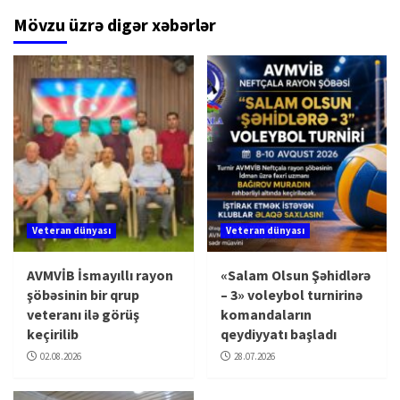
Mövzu üzrə digər xəbərlər
Veteran dünyası
Veteran dünyası
AVMVİB İsmayıllı rayon
«Salam Olsun Şəhidlərə
şöbəsinin bir qrup
– 3» voleybol turnirinə
veteranı ilə görüş
komandaların
keçirilib
qeydiyyatı başladı
02.08.2026
28.07.2026