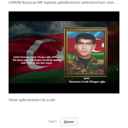
AVMVİB Naxçıvan MR təşkilatı şəhidlərimizin xatirəsinə həsr olunmuş tədbir keçirdi
Vətən qəhrəmanları ilə ucalır
1
из
5
Далее