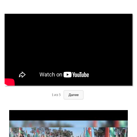
1
из
5
Далее