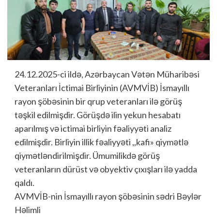
24.12.2025-ci ildə, Azərbaycan Vətən Müharibəsi
Veteranları İctimai Birliyinin (AVMVİB) İsmayıllı
rayon şöbəsinin bir qrup veteranları ilə görüş
təşkil edilmişdir. Görüşdə ilin yekun hesabatı
aparılmış və ictimai birliyin fəaliyyəti analiz
edilmişdir. Birliyin illik fəaliyyəti ,,kafi» qiymətlə
qiymətləndirilmişdir. Ümumilikdə görüş
veteranların dürüst və obyektiv çıxışları ilə yadda
qaldı.
AVMVİB-nin İsmayıllı rayon şöbəsinin sədri Bəylər
Həlimli