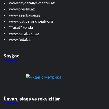
www.heydaraliyevcenter.az
www.preslib.az
www.azerbaijan.az
www.justiceforkhojaly.org
"Yaşat" Fondu
www.karabakh.az
www.fedai.az
Sayğac
Ünvan, əlaqə və rekvizitlər