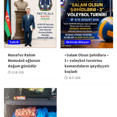
Təbrik
Veteran dünyası
Manafov Rahim
«Salam Olsun Şəhidlərə –
Məmədəli oğlunun
3» voleybol turnirinə
doğum günüdür
komandaların qeydiyyatı
başladı
02.08.2026
28.07.2026