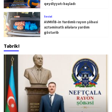
qeydiyyatı başladı
Sosial
AVMVİB-in Yardımlı rayon şöbəsi
aztəminatlı ailələrə yardım
göstərib
Təbrik!