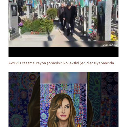
AVMVİB Yasamal rayon şöbəsinin kollektivi Şəhidlər Xiyabanında