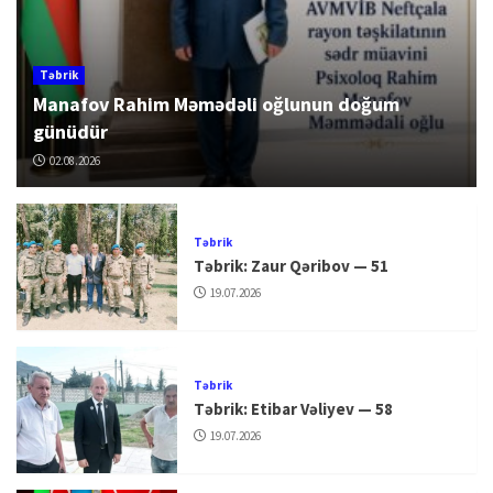
Təbrik
Manafov Rahim Məmədəli oğlunun doğum
günüdür
02.08.2026
Təbrik
Təbrik: Zaur Qəribov — 51
19.07.2026
Təbrik
Təbrik: Etibar Vəliyev — 58
19.07.2026