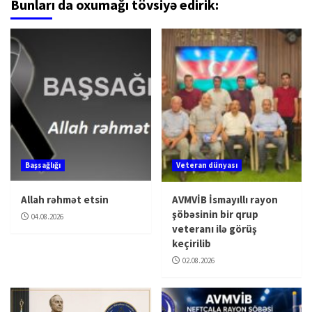
Bunları da oxumağı tövsiyə edirik:
Başsağlığı
Veteran dünyası
Allah rəhmət etsin
AVMVİB İsmayıllı rayon
şöbəsinin bir qrup
04.08.2026
veteranı ilə görüş
keçirilib
02.08.2026