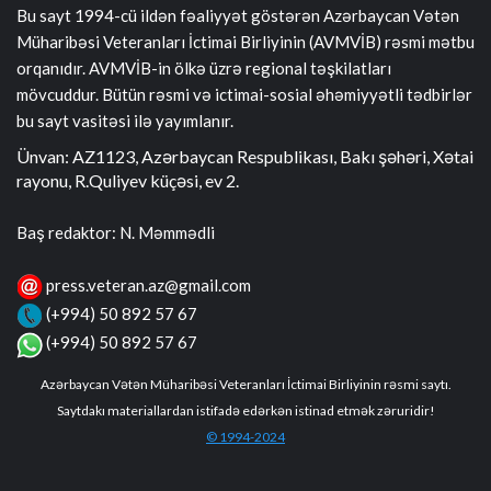
Bu sayt 1994-cü ildən fəaliyyət göstərən Azərbaycan Vətən
Müharibəsi Veteranları İctimai Birliyinin (AVMVİB) rəsmi mətbu
orqanıdır. AVMVİB-in ölkə üzrə regional təşkilatları
mövcuddur. Bütün rəsmi və ictimai-sosial əhəmiyyətli tədbirlər
bu sayt vasitəsi ilə yayımlanır.
Ünvan: AZ1123, Azərbaycan Respublikası, Bakı şəhəri, Xətai
rayonu, R.Quliyev küçəsi, ev 2.
Baş redaktor: N. Məmmədli
press.veteran.az@gmail.com
(+994) 50 892 57 67
(+994) 50 892 57 67
Azərbaycan Vətən Müharibəsi Veteranları İctimai Birliyinin rəsmi saytı.
Saytdakı materiallardan istifadə edərkən istinad etmək zəruridir!
© 1994-2024