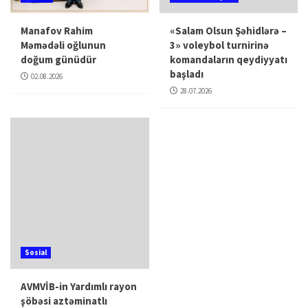
Manafov Rahim
«Salam Olsun Şəhidlərə –
Məmədəli oğlunun
3» voleybol turnirinə
doğum günüdür
komandaların qeydiyyatı
başladı
02.08.2026
28.07.2026
Sosial
AVMVİB-in Yardımlı rayon
şöbəsi aztəminatlı