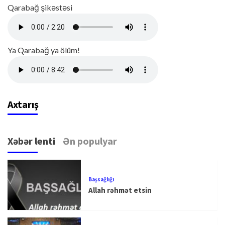
Qarabağ şikəstəsi
Ya Qarabağ ya ölüm!
Axtarış
Xəbər lenti
Ən populyar
Başsağlığı
Allah rəhmət etsin