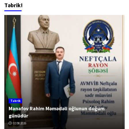
Təbrik!
Təbrik
Manafov Rahim Məmədəli oğlunun doğum
günüdür
02.08.2026