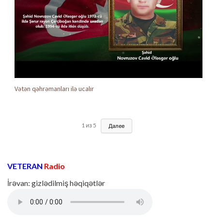
Vətən qəhrəmanları ilə ucalır
1
из
5
Далее
VETERAN
Radio
İrəvan: gizlədilmiş həqiqətlər