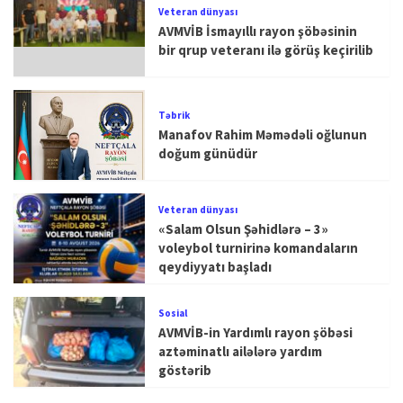
Veteran dünyası
AVMVİB İsmayıllı rayon şöbəsinin
bir qrup veteranı ilə görüş keçirilib
Təbrik
Manafov Rahim Məmədəli oğlunun
doğum günüdür
Veteran dünyası
«Salam Olsun Şəhidlərə – 3»
voleybol turnirinə komandaların
qeydiyyatı başladı
Sosial
AVMVİB-in Yardımlı rayon şöbəsi
aztəminatlı ailələrə yardım
göstərib