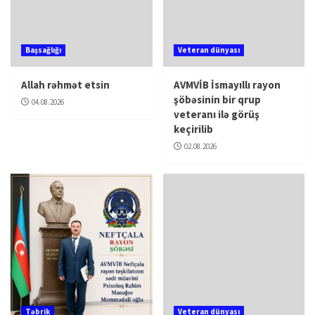
Başsağlığı
Veteran dünyası
Allah rəhmət etsin
AVMVİB İsmayıllı rayon
şöbəsinin bir qrup
04.08.2026
veteranı ilə görüş
keçirilib
02.08.2026
Təbrik
Veteran dünyası