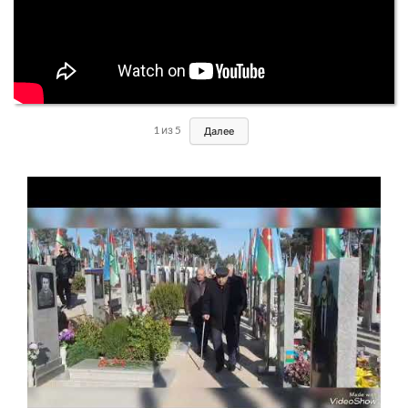
1
из
5
Далее