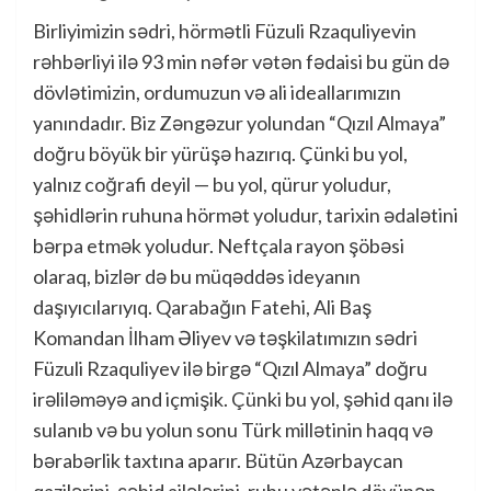
Birliyimizin sədri, hörmətli Füzuli Rzaquliyevin
rəhbərliyi ilə 93 min nəfər vətən fədaisi bu gün də
dövlətimizin, ordumuzun və ali ideallarımızın
yanındadır. Biz Zəngəzur yolundan “Qızıl Almaya”
doğru böyük bir yürüşə hazırıq. Çünki bu yol,
yalnız coğrafi deyil — bu yol, qürur yoludur,
şəhidlərin ruhuna hörmət yoludur, tarixin ədalətini
bərpa etmək yoludur. Neftçala rayon şöbəsi
olaraq, bizlər də bu müqəddəs ideyanın
daşıyıcılarıyıq. Qarabağın Fatehi, Ali Baş
Komandan İlham Əliyev və təşkilatımızın sədri
Füzuli Rzaquliyev ilə birgə “Qızıl Almaya” doğru
irəliləməyə and içmişik. Çünki bu yol, şəhid qanı ilə
sulanıb və bu yolun sonu Türk millətinin haqq və
bərabərlik taxtına aparır. Bütün Azərbaycan