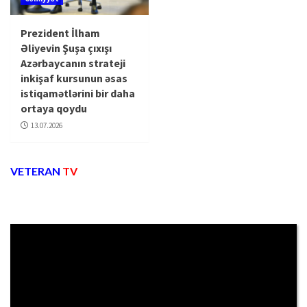
Prezident İlham
Əliyevin Şuşa çıxışı
Azərbaycanın strateji
inkişaf kursunun əsas
istiqamətlərini bir daha
ortaya qoydu
13.07.2026
VETERAN
TV