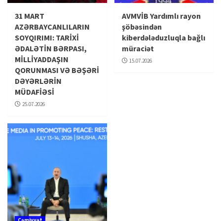
31 MART
AVMVİB Yardımlı rayon
AZƏRBAYCANLILARIN
şöbəsindən
SOYQIRIMI: TARİXİ
kiberdələduzluqla bağlı
ƏDALƏTİN BƏRPASI,
müraciət
MİLLİYADDAŞIN
15.07.2026
QORUNMASI VƏ BƏŞƏRİ
DƏYƏRLƏRİN
MÜDAFİƏSİ
25.07.2026
Cəmiyyət