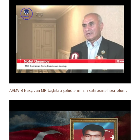
AVMVİB Naxçıvan MR təşkilatı şəhidlərimizin xatirəsinə həsr olunmuş tədbir keçirdi