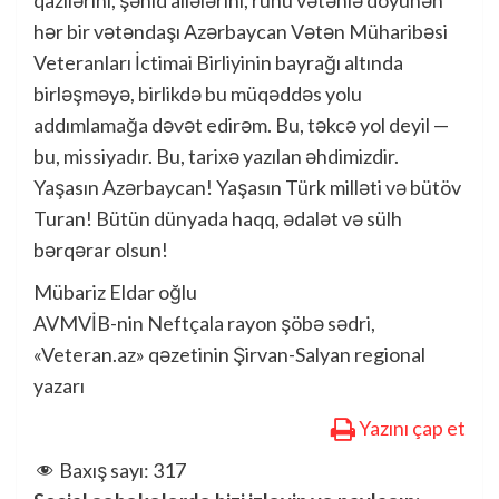
qazilərini, şəhid ailələrini, ruhu vətənlə döyünən
hər bir vətəndaşı Azərbaycan Vətən Müharibəsi
Veteranları İctimai Birliyinin bayrağı altında
birləşməyə, birlikdə bu müqəddəs yolu
addımlamağa dəvət edirəm. Bu, təkcə yol deyil —
bu, missiyadır. Bu, tarixə yazılan əhdimizdir.
Yaşasın Azərbaycan! Yaşasın Türk milləti və bütöv
Turan! Bütün dünyada haqq, ədalət və sülh
bərqərar olsun!
Mübariz Eldar oğlu
AVMVİB-nin Neftçala rayon şöbə sədri,
«Veteran.az» qəzetinin Şirvan-Salyan regional
yazarı
Yazını çap et
Baxış sayı:
317