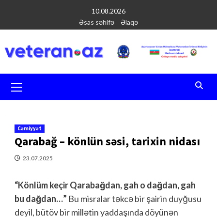
Перейти
10.08.2026
к
Əsas səhifə
Əlaqə
содержимому
Основное
меню
Cəmiyyət
Qarabağ – könlün səsi, tarixin nidası
23.07.2025
“Könlüm keçir Qarabağdan, gah o dağdan, gah
bu dağdan…”
Bu misralar təkcə bir şairin duyğusu
deyil, bütöv bir millətin yaddaşında döyünən