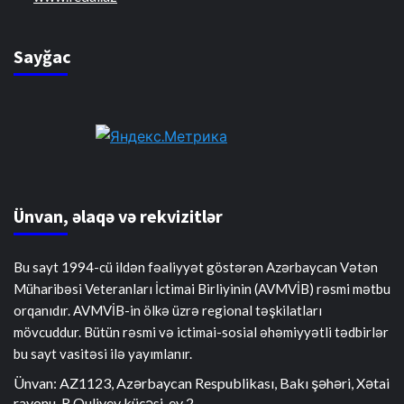
Sayğac
Ünvan, əlaqə və rekvizitlər
Bu sayt 1994-cü ildən fəaliyyət göstərən Azərbaycan Vətən
Müharibəsi Veteranları İctimai Birliyinin (AVMVİB) rəsmi mətbu
orqanıdır. AVMVİB-in ölkə üzrə regional təşkilatları
mövcuddur. Bütün rəsmi və ictimai-sosial əhəmiyyətli tədbirlər
bu sayt vasitəsi ilə yayımlanır.
Ünvan: AZ1123, Azərbaycan Respublikası, Bakı şəhəri, Xətai
rayonu, R.Quliyev küçəsi, ev 2.