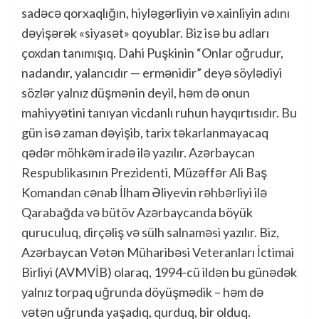
sadəcə qorxaqlığın, hiyləgərliyin və xainliyin adını
dəyişərək «siyasət» qoyublar. Biz isə bu adları
çoxdan tanımışıq. Dahi Puşkinin “Onlar oğrudur,
nadandır, yalancıdır — ermənidir” deyə söylədiyi
sözlər yalnız düşmənin deyil, həm də onun
mahiyyətini tanıyan vicdanlı ruhun hayqırtısıdır. Bu
gün isə zaman dəyişib, tarix təkarlanmayacaq
qədər möhkəm iradə ilə yazılır. Azərbaycan
Respublikasının Prezidenti, Müzəffər Ali Baş
Komandan cənab İlham Əliyevin rəhbərliyi ilə
Qarabağda və bütöv Azərbaycanda böyük
quruculuq, dirçəliş və sülh salnaməsi yazılır. Biz,
Azərbaycan Vətən Müharibəsi Veteranları İctimai
Birliyi (AVMVİB) olaraq, 1994-cü ildən bu günədək
yalnız torpaq uğrunda döyüşmədik – həm də
vətən uğrunda yaşadıq, qurduq, bir olduq.