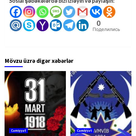
Sosial şəbəkələrdə bizi izləyin və paylaşın:
0
Поделились
Mövzu üzrə digər xəbərlər
Cəmiyyət
Cəmiyyət