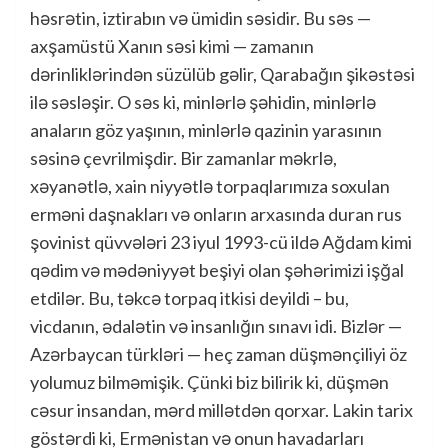
həsrətin, iztirabın və ümidin səsidir. Bu səs —
axşamüstü Xanın səsi kimi — zamanın
dərinliklərindən süzülüb gəlir, Qarabağın şikəstəsi
ilə səsləşir. O səs ki, minlərlə şəhidin, minlərlə
anaların göz yaşının, minlərlə qazinin yarasının
səsinə çevrilmişdir. Bir zamanlar məkrlə,
xəyanətlə, xain niyyətlə torpaqlarımıza soxulan
erməni daşnakları və onların arxasında duran rus
şovinist qüvvələri 23 iyul 1993-cü ildə Ağdam kimi
qədim və mədəniyyət beşiyi olan şəhərimizi işğal
etdilər. Bu, təkcə torpaq itkisi deyildi – bu,
vicdanın, ədalətin və insanlığın sınavı idi. Bizlər —
Azərbaycan türkləri — heç zaman düşmənçiliyi öz
yolumuz bilməmişik. Çünki biz bilirik ki, düşmən
cəsur insandan, mərd millətdən qorxar. Lakin tarix
göstərdi ki, Ermənistan və onun havadarları