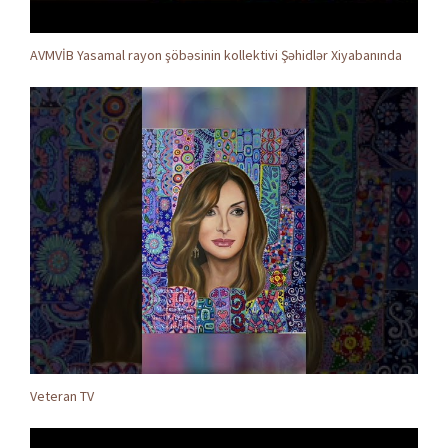
AVMVİB Yasamal rayon şöbəsinin kollektivi Şəhidlər Xiyabanında
Veteran TV