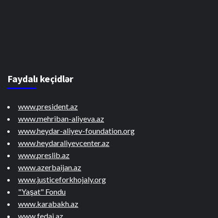
Faydalı keçidlər
www.president.az
www.mehriban-aliyeva.az
www.heydar-aliyev-foundation.org
www.heydaraliyevcenter.az
www.preslib.az
www.azerbaijan.az
www.justiceforkhojaly.org
"Yaşat" Fondu
www.karabakh.az
www.fedai.az