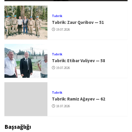
Təbrik
Təbrik: Zaur Qəribov — 51
19.07.2026
Təbrik
Təbrik: Etibar Vəliyev — 58
19.07.2026
Təbrik
Təbrik: Ramiz Ağayev — 62
18.07.2026
Başsağlığı