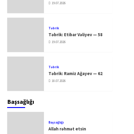
19.07.2026
Təbrik
Təbrik: Etibar Vəliyev — 58
19.07.2026
Təbrik
Təbrik: Ramiz Ağayev — 62
18.07.2026
Başsağlığı
Başsağlığı
Allah rəhmət etsin