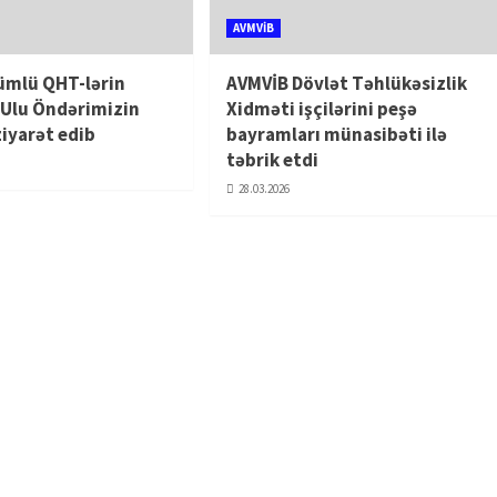
AVMVİB
ümlü QHT-lərin
AVMVİB Dövlət Təhlükəsizlik
i Ulu Öndərimizin
Xidməti işçilərini peşə
ziyarət edib
bayramları münasibəti ilə
təbrik etdi
28.03.2026