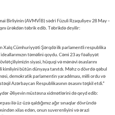
ai Birliyinin (AVMVİB) sədri Füzuli Rzaquliyev 28 May –
nı ürəkdən təbrik edib. Təbrikdə deyilir:
an Xalq Cümhuriyyəti Şərqdə ilk parlamentli respublika
ik ideallarımızın təməlini qoydu. Cəmi 23 ay fəaliyyət
lətçiliyimizin siyasi, hüquqi və mənəvi əsaslarını
lli kimliyini bütün dünyaya tanıtdı. Məhz o dövrdə qəbul
əsi, demokratik parlamentin yaradılması, milli ordu və
stəqil Azərbaycan Respublikasının əsasını təşkil etdi.”
ydər Əliyevin müstəsna xidmətlərini də qeyd edib:
rpası ilə üz-üzə qaldığımız ağır sınaqlar dövründə
indən xilas edən, onun suverenliyini və ərazi