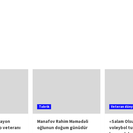
Təbrik
Veteran düny
rayon
Manafov Rahim Məmədəli
«Salam Olsu
p veteranı
oğlunun doğum günüdür
voleybol tu