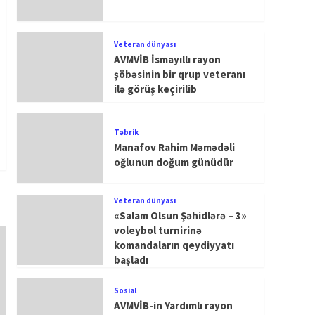
Veteran dünyası
AVMVİB İsmayıllı rayon
şöbəsinin bir qrup veteranı
ilə görüş keçirilib
Təbrik
Manafov Rahim Məmədəli
oğlunun doğum günüdür
Veteran dünyası
«Salam Olsun Şəhidlərə – 3»
voleybol turnirinə
komandaların qeydiyyatı
başladı
Sosial
AVMVİB-in Yardımlı rayon