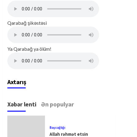
Qarabağ şikəstəsi
Ya Qarabağ ya ölüm!
Axtarış
Xəbər lenti
Ən populyar
Başsağlığı
Allah rəhmət etsin