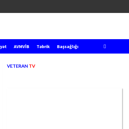
yət
AVMVİB
Təbrik
Başsağlığı
VETERAN
TV