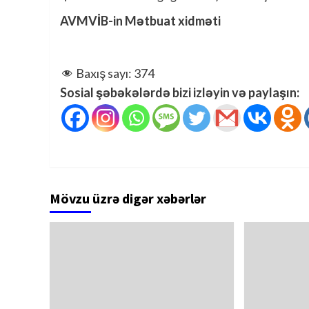
AVMVİB-in Mətbuat xidməti
Baxış sayı:
374
Sosial şəbəkələrdə bizi izləyin və paylaşın:
Mövzu üzrə digər xəbərlər