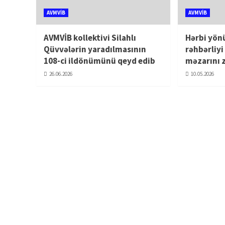
AVMVİB
AVMVİB
AVMVİB kollektivi Silahlı
Hərbi yön
Qüvvələrin yaradılmasının
rəhbərliy
108-ci ildönümünü qeyd edib
məzarını 
26.06.2026
10.05.2026