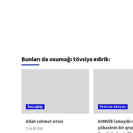
Bunları da oxumağı tövsiyə edirik:
Başsağlığı
Veteran dünyası
Allah rəhmət etsin
AVMVİB İsmayıllı 
şöbəsinin bir qru
04.08.2026