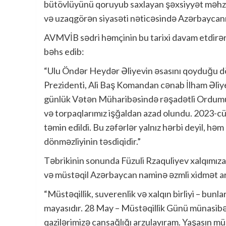
bütövlüyünü qoruyub saxlayan şəxsiyyət məhz
və uzaqgörən siyasəti nəticəsində Azərbaycanın
AVMVİB sədri həmçinin bu tarixi davam etdirər
bəhs edib:
“Ulu Öndər Heydər Əliyevin əsasını qoyduğu dö
Prezidenti, Ali Baş Komandan cənab İlham Əliyev
günlük Vətən Müharibəsində rəşadətli Ordumuz 
və torpaqlarımız işğaldan azad olundu. 2023-cü il
təmin edildi. Bu zəfərlər yalnız hərbi deyil, hə
dönməzliyinin təsdiqidir.”
Təbrikinin sonunda Füzuli Rzaquliyev xalqımız
və müstəqil Azərbaycan naminə əzmli xidmət ar
“Müstəqillik, suverenlik və xalqın birliyi – bun
mayasıdır. 28 May – Müstəqillik Günü münasibətil
qazilərimizə cansağlığı arzulayıram. Yaşasın m