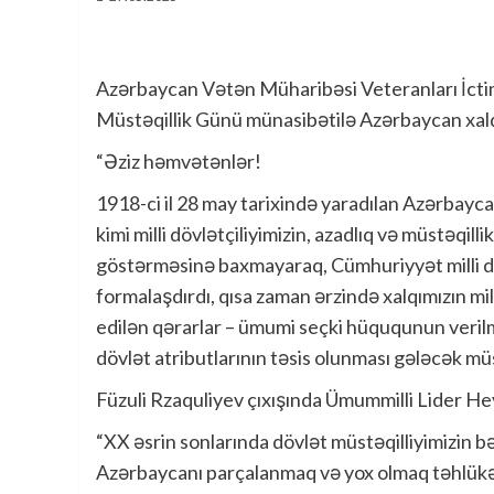
Azərbaycan Vətən Müharibəsi Veteranları İctim
Müstəqillik Günü münasibətilə Azərbaycan xalqı
“Əziz həmvətənlər!
1918-ci il 28 may tarixində yaradılan Azərbayc
kimi milli dövlətçiliyimizin, azadlıq və müstəqill
göstərməsinə baxmayaraq, Cümhuriyyət milli döv
formalaşdırdı, qısa zaman ərzində xalqımızın mi
edilən qərarlar – ümumi seçki hüququnun verilm
dövlət atributlarının təsis olunması gələcək mü
Füzuli Rzaquliyev çıxışında Ümummilli Lider He
“XX əsrin sonlarında dövlət müstəqilliyimizin bə
Azərbaycanı parçalanmaq və yox olmaq təhlükəs