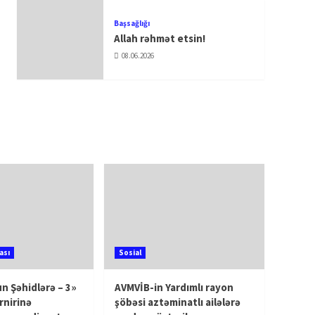
Başsağlığı
Allah rəhmət etsin!
08.06.2026
ası
Sosial
n Şəhidlərə – 3»
AVMVİB-in Yardımlı rayon
rnirinə
şöbəsi aztəminatlı ailələrə