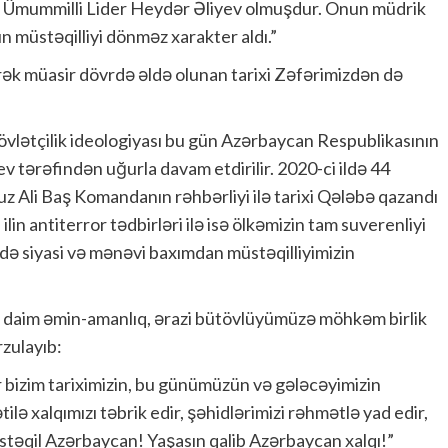
 Ümummilli Lider Heydər Əliyev olmuşdur. Onun müdrik
 müstəqilliyi dönməz xarakter aldı.”
ək müasir dövrdə əldə olunan tarixi Zəfərimizdən də
vlətçilik ideologiyası bu gün Azərbaycan Respublikasının
 tərəfindən uğurla davam etdirilir. 2020-ci ildə 44
Ali Baş Komandanın rəhbərliyi ilə tarixi Qələbə qazandı
in antiterror tədbirləri ilə isə ölkəmizin tam suverenliyi
m də siyasi və mənəvi baxımdan müstəqilliyimizin
a daim əmin-amanlıq, ərazi bütövlüyümüzə möhkəm birlik
zulayıb:
lar bizim tariximizin, bu günümüzün və gələcəyimizin
ə xalqımızı təbrik edir, şəhidlərimizi rəhmətlə yad edir,
üstəqil Azərbaycan! Yaşasın qalib Azərbaycan xalqı!”