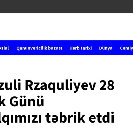
sial
Qanunvericilik bazası
Hərb tarixi
Dünya
Cəmiy
zuli Rzaquliyev 28
ik Günü
qımızı təbrik etdi