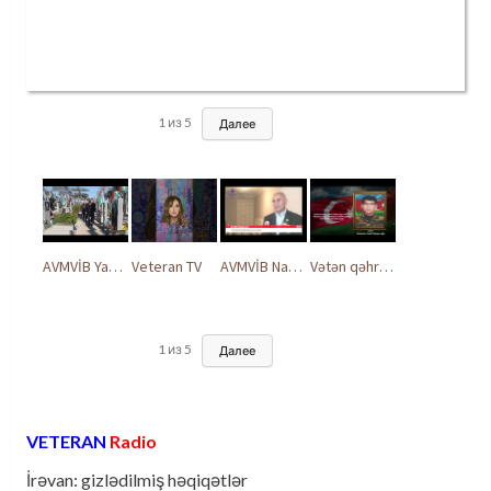
1
из
5
Далее
AVMVİB Yasamal rayon şöbəsinin kollektivi Şəhidlər Xiyabanında
Veteran TV
AVMVİB Naxçıvan MR təşkilatı şəhidlərimizin xatirəsinə həsr olunmuş tədbir keçirdi
Vətən qəhrəmanları ilə ucalır
1
из
5
Далее
VETERAN
Radio
İrəvan: gizlədilmiş həqiqətlər