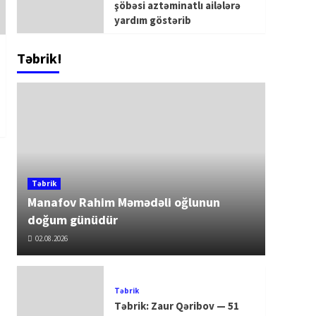
şöbəsi aztəminatlı ailələrə
yardım göstərib
Təbrik!
Təbrik
Manafov Rahim Məmədəli oğlunun
doğum günüdür
02.08.2026
Təbrik
Təbrik: Zaur Qəribov — 51