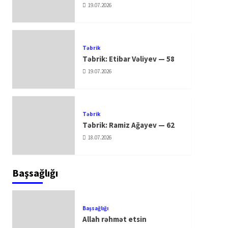
19.07.2026
Təbrik
Təbrik: Etibar Vəliyev — 58
19.07.2026
Təbrik
Təbrik: Ramiz Ağayev — 62
18.07.2026
Başsağlığı
Başsağlığı
Allah rəhmət etsin