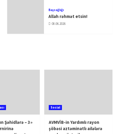
Başsağlığı
Allah rəhmət etsin!
08.06.2026
ası
Sosial
n Şəhidlərə – 3»
AVMVİB-in Yardımlı rayon
rnirinə
şöbəsi aztəminatlı ailələrə