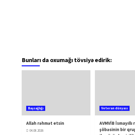
Bunları da oxumağı tövsiyə edirik:
Başsağlığı
Veteran dünyası
Allah rəhmət etsin
AVMVİB İsmayıllı 
şöbəsinin bir qru
04.08.2026