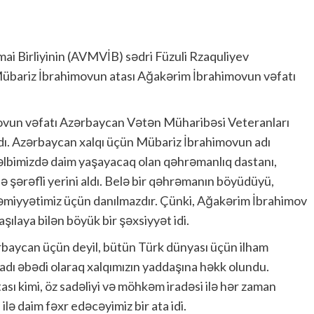
ai Birliyinin (AVMVİB) sədri Füzuli Rzaquliyev
übariz İbrahimovun atası Ağakərim İbrahimovun vəfatı
ovun vəfatı Azərbaycan Vətən Müharibəsi Veteranları
ıtdı. Azərbaycan xalqı üçün Mübariz İbrahimovun adı
əlbimizdə daim yaşayacaq olan qəhrəmanlıq dastanı,
ə şərəfli yerini aldı. Belə bir qəhrəmanın böyüdüyü,
sə cəmiyyətimiz üçün danılmazdır. Çünki, Ağakərim İbrahimov
ılaya bilən böyük bir şəxsiyyət idi.
baycan üçün deyil, bütün Türk dünyası üçün ilham
adı əbədi olaraq xalqımızın yaddaşına həkk olundu.
sı kimi, öz sadəliyi və möhkəm iradəsi ilə hər zaman
 ilə daim fəxr edəcəyimiz bir ata idi.