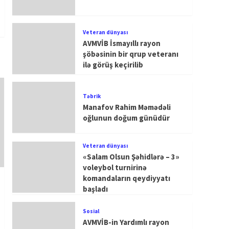
Veteran dünyası
AVMVİB İsmayıllı rayon
şöbəsinin bir qrup veteranı
ilə görüş keçirilib
Təbrik
Manafov Rahim Məmədəli
oğlunun doğum günüdür
Veteran dünyası
«Salam Olsun Şəhidlərə – 3»
voleybol turnirinə
komandaların qeydiyyatı
başladı
Sosial
AVMVİB-in Yardımlı rayon