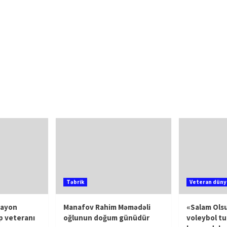
Təbrik
Veteran düny
rayon
Manafov Rahim Məmədəli
«Salam Olsu
p veteranı
oğlunun doğum günüdür
voleybol tu