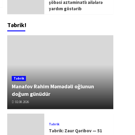
şöbəsi aztəminatlı ailələrə
yardım göstərib
Təbrik!
Təbrik
Manafov Rahim Məmədəli oğlunun
doğum günüdür
02.08.2026
Təbrik
Təbrik: Zaur Qəribov — 51