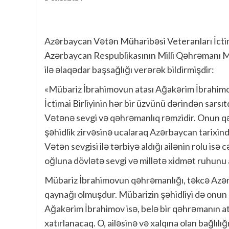
Azərbaycan Vətən Müharibəsi Veteranları İctim
Azərbaycan Respublikasının Milli Qəhrəmanı M
ilə əlaqədar başsağlığı verərək bildirmişdir:
«Mübariz İbrahimovun atası Ağakərim İbrahim
İctimai Birliyinin hər bir üzvünü dərindən sars
Vətənə sevgi və qəhrəmanlıq rəmzidir. Onun q
şəhidlik zirvəsinə ucalaraq Azərbaycan tarixind
Vətən sevgisi ilə tərbiyə aldığı ailənin rolu i
oğluna dövlətə sevgi və millətə xidmət ruhunu aş
Mübariz İbrahimovun qəhrəmanlığı, təkcə Azər
qaynağı olmuşdur. Mübarizin şəhidliyi də onun 
Ağakərim İbrahimov isə, belə bir qəhrəmanın ata
xatırlanacaq. O, ailəsinə və xalqına olan bağlılığı