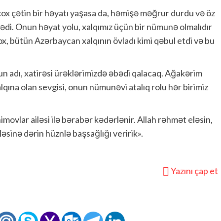
ox çətin bir həyatı yaşasa da, həmişə məğrur durdu və öz
rmədi. Onun həyat yolu, xalqımız üçün bir nümunə olmalıdır
yox, bütün Azərbaycan xalqının övladı kimi qəbul etdi və bu
nun adı, xatirəsi ürəklərimizdə əbədi qalacaq. Ağakərim
lqına olan sevgisi, onun nümunəvi atalıq rolu hər birimiz
movlar ailəsi ilə bərabər kədərlənir. Allah rəhmət eləsin,
sinə dərin hüznlə başsağlığı veririk».
Yazını çap et