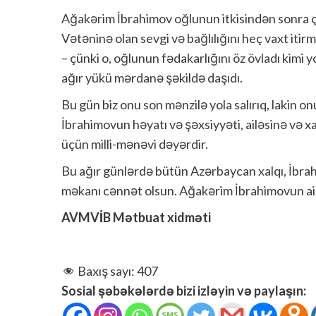
Ağakərim İbrahimov oğlunun itkisindən sonra ç
Vətəninə olan sevgi və bağlılığını heç vaxt iti
– çünki o, oğlunun fədakarlığını öz övladı kimi 
ağır yükü mərdanə şəkildə daşıdı.
Bu gün biz onu son mənzilə yola salırıq, lakin o
İbrahimovun həyatı və şəxsiyyəti, ailəsinə və xa
üçün milli-mənəvi dəyərdir.
Bu ağır günlərdə bütün Azərbaycan xalqı, İbrahi
məkanı cənnət olsun. Ağakərim İbrahimovun ailə
AVMVİB Mətbuat xidməti
Baxış sayı:
407
Sosial şəbəkələrdə bizi izləyin və paylaşın: