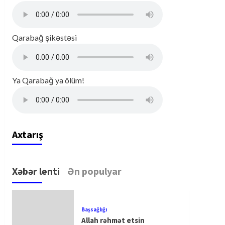
Qarabağ şikəstəsi
Ya Qarabağ ya ölüm!
Axtarış
Xəbər lenti
Ən populyar
Başsağlığı
Allah rəhmət etsin