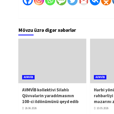
Mövzu üzrə digər xəbərlər
AVMVİB
AVMVİB
AVMVİB kollektivi Silahlı
Hərbi yön
Qüvvələrin yaradılmasının
rəhbərliy
108-ci ildönümünü qeyd edib
məzarını 
26.06.2026
10.05.2026