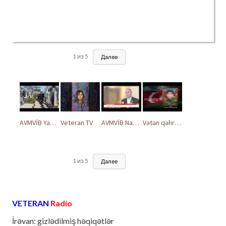
1
из
5
Далее
AVMVİB Yasamal rayon şöbəsinin kollektivi Şəhidlər Xiyabanında
Veteran TV
AVMVİB Naxçıvan MR təşkilatı şəhidlərimizin xatirəsinə həsr olunmuş tədbir keçirdi
Vətən qəhrəmanları ilə ucalır
1
из
5
Далее
VETERAN
Radio
İrəvan: gizlədilmiş həqiqətlər