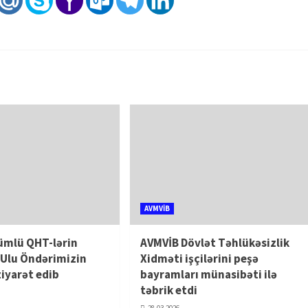
AVMVİB
ümlü QHT-lərin
AVMVİB Dövlət Təhlükəsizlik
i Ulu Öndərimizin
Xidməti işçilərini peşə
ziyarət edib
bayramları münasibəti ilə
təbrik etdi