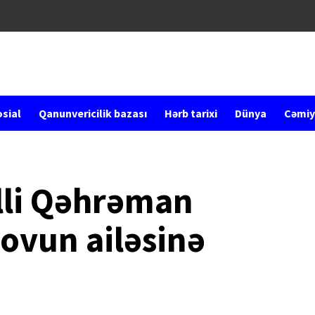
sial
Qanunvericilik bazası
Hərb tarixi
Dünya
Cəmiy
lli Qəhrəman
ovun ailəsinə