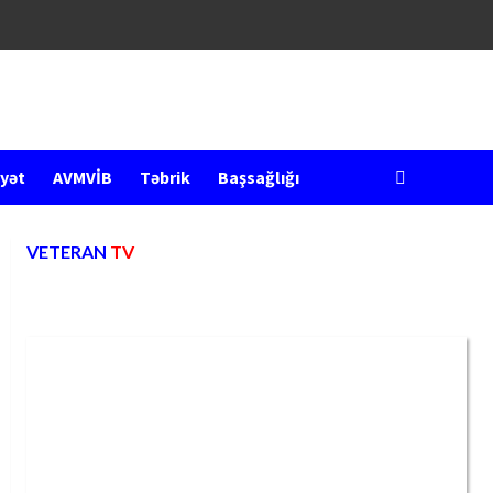
yət
AVMVİB
Təbrik
Başsağlığı
VETERAN
TV