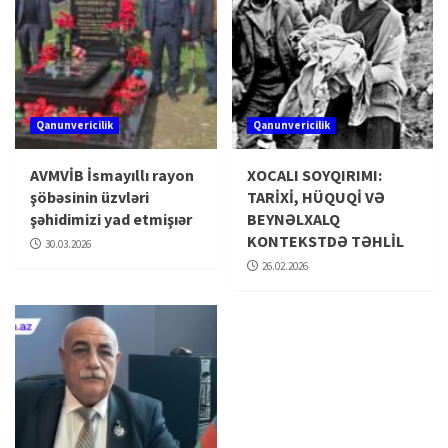
Qanunvericilik
Qanunvericilik
AVMVİB İsmayıllı rayon
XOCALI SOYQIRIMI:
şöbəsinin üzvləri
TARİXİ, HÜQUQİ VƏ
şəhidimizi yad etmişıər
BEYNƏLXALQ
KONTEKSTDƏ TƏHLİL
30.03.2026
26.02.2026