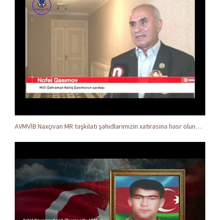
AVMVİB Naxçıvan MR təşkilatı şəhidlərimizin xatirəsinə həsr olunmuş tədbir keçirdi