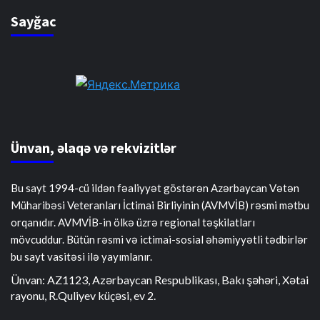
Sayğac
Ünvan, əlaqə və rekvizitlər
Bu sayt 1994-cü ildən fəaliyyət göstərən Azərbaycan Vətən
Müharibəsi Veteranları İctimai Birliyinin (AVMVİB) rəsmi mətbu
orqanıdır. AVMVİB-in ölkə üzrə regional təşkilatları
mövcuddur. Bütün rəsmi və ictimai-sosial əhəmiyyətli tədbirlər
bu sayt vasitəsi ilə yayımlanır.
Ünvan: AZ1123, Azərbaycan Respublikası, Bakı şəhəri, Xətai
rayonu, R.Quliyev küçəsi, ev 2.