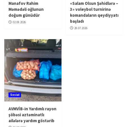
Manafov Rahim
«Salam Olsun Şəhidlərə –
Məmədəli oğlunun
3» voleybol turnirinə
doğum günüdür
komandaların qeydiyyatı
başladı
02.08.2026
28.07.2026
Sosial
AVMVİB-in Yardımlı rayon
şöbəsi aztəminatlı
ailələrə yardım göstərib