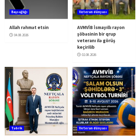
Başsağlığı
Veteran dünyası
Allah rəhmət etsin
AVMVİB İsmayıllı rayon
şöbəsinin bir qrup
04.08.2026
veteranı ilə görüş
keçirilib
02.08.2026
Təbrik
Veteran dünyası