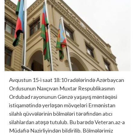
Avqustun 15-i saat 18:10 radələrində Azərbaycan
Ordusunun Naxçıvan Muxtar Respublikasının
Ordubad rayonunun Gənzə yaşayış məntəqəsi
istiqamətində yerləşən mövqeləri Ermənistan
silahlı qüvvələrinin bölmələri tərəfindən atıcı
silahlardan atəşə tutulub. Bu barədə Veteran.az-a
Müdafiə Nazirliyindən bildirilib. Bölmələrimiz