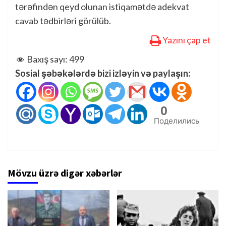
tərəfindən qeyd olunan istiqamətdə adekvat
cavab tədbirləri görülüb.
Yazını çap et
Baxış sayı:
499
Sosial şəbəkələrdə bizi izləyin və paylaşın:
0
Поделились
Mövzu üzrə digər xəbərlər