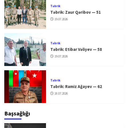
Təbrik
Təbrik: Zaur Qəribov — 51
19.07.2026
Təbrik
Təbrik: Etibar Vəliyev — 58
19.07.2026
Təbrik
Təbrik: Ramiz Ağayev — 62
18.07.2026
Başsağlığı