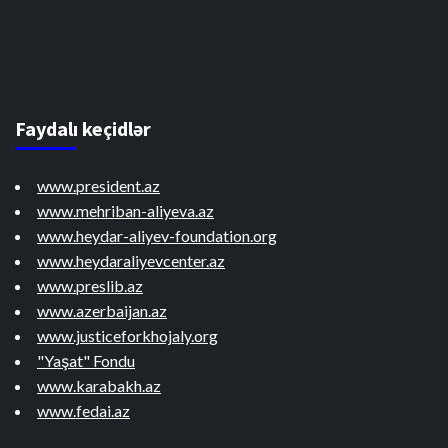
Faydalı keçidlər
www.president.az
www.mehriban-aliyeva.az
www.heydar-aliyev-foundation.org
www.heydaraliyevcenter.az
www.preslib.az
www.azerbaijan.az
www.justiceforkhojaly.org
"Yaşat" Fondu
www.karabakh.az
www.fedai.az