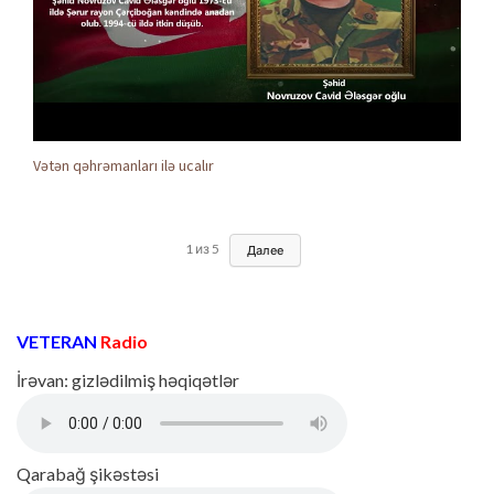
Vətən qəhrəmanları ilə ucalır
1
из
5
Далее
VETERAN
Radio
İrəvan: gizlədilmiş həqiqətlər
Qarabağ şikəstəsi