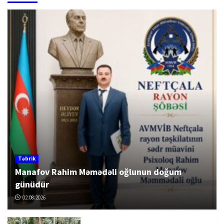
Təbrik
Manafov Rahim Məmədəli oğlunun doğum
günüdür
02.08.2026