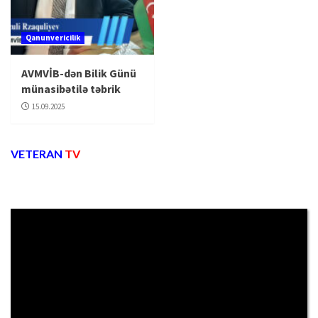
Qanunvericilik
AVMVİB-dən Bilik Günü
münasibətilə təbrik
15.09.2025
VETERAN
TV