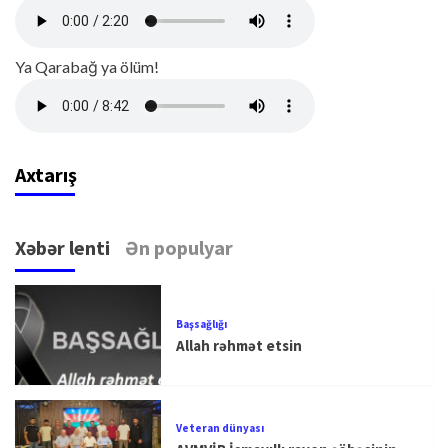
Ya Qarabağ ya ölüm!
Axtarış
Xəbər lenti
Ən populyar
Başsağlığı
Allah rəhmət etsin
Veteran dünyası