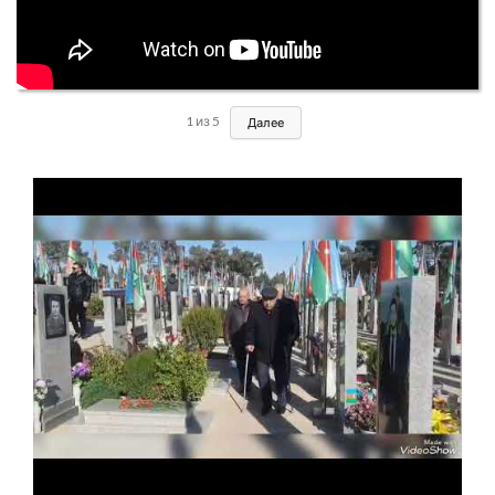
1
из
5
Далее