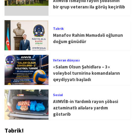
AVMVİB İsmayıllı rayon şöbəsinin
bir qrup veteranı ilə görüş keçirilib
Təbrik
Manafov Rahim Məmədəli oğlunun
doğum günüdür
Veteran dünyası
«Salam Olsun Şəhidlərə – 3»
voleybol turnirinə komandaların
qeydiyyatı başladı
Sosial
AVMVİB-in Yardımlı rayon şöbəsi
aztəminatlı ailələrə yardım
göstərib
Təbrik!