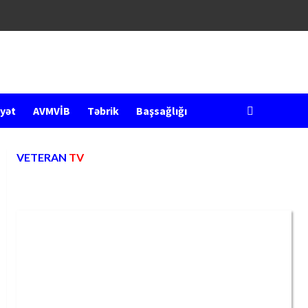
yət
AVMVİB
Təbrik
Başsağlığı
VETERAN
TV