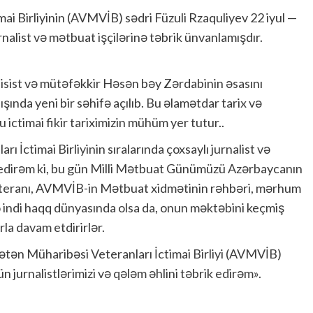
i Birliyinin (AVMVİB) sədri Füzuli Rzaquliyev 22 iyul —
nalist və mətbuat işçilərinə təbrik ünvanlamışdır.
blisist və mütəfəkkir Həsən bəy Zərdabinin əsasını
ışında yeni bir səhifə açılıb. Bu əlamətdar tarix və
 ictimai fikir tariximizin mühüm yer tutur..
İctimai Birliyinin sıralarında çoxsaylı jurnalist və
eyd edirəm ki, bu gün Milli Mətbuat Günümüzü Azərbaycanın
veteranı, AVMVİB-in Mətbuat xidmətinin rəhbəri, mərhum
indi haqq dünyasında olsa da, onun məktəbini keçmiş
la davam etdirirlər.
tən Müharibəsi Veteranları İctimai Birliyi (AVMVİB)
 jurnalistlərimizi və qələm əhlini təbrik edirəm».