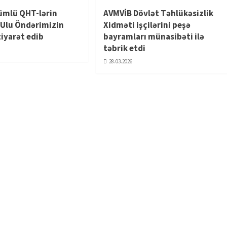
ümlü QHT-lərin
AVMVİB Dövlət Təhlükəsizlik
i Ulu Öndərimizin
Xidməti işçilərini peşə
ziyarət edib
bayramları münasibəti ilə
təbrik etdi
28.03.2026