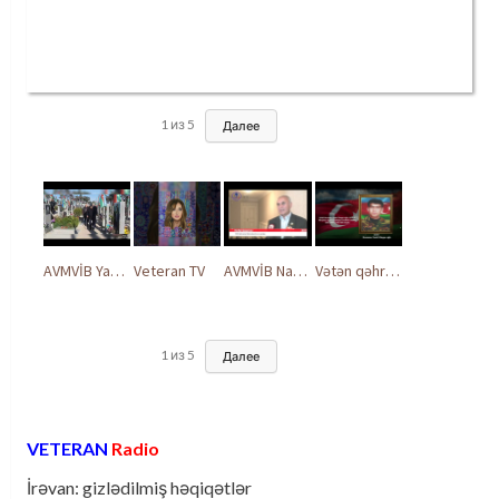
1
из
5
Далее
AVMVİB Yasamal rayon şöbəsinin kollektivi Şəhidlər Xiyabanında
Veteran TV
AVMVİB Naxçıvan MR təşkilatı şəhidlərimizin xatirəsinə həsr olunmuş tədbir keçirdi
Vətən qəhrəmanları ilə ucalır
1
из
5
Далее
VETERAN
Radio
İrəvan: gizlədilmiş həqiqətlər