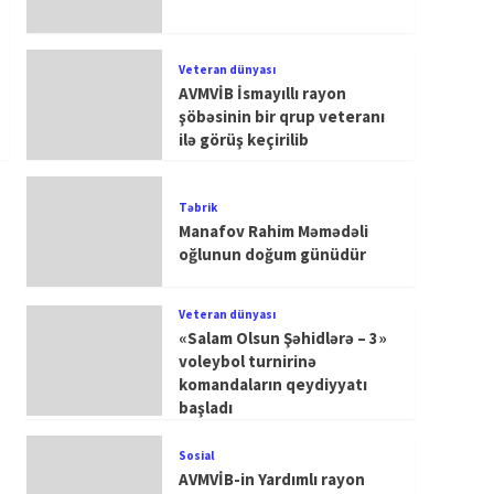
Veteran dünyası
AVMVİB İsmayıllı rayon
şöbəsinin bir qrup veteranı
ilə görüş keçirilib
Təbrik
Manafov Rahim Məmədəli
oğlunun doğum günüdür
Veteran dünyası
«Salam Olsun Şəhidlərə – 3»
voleybol turnirinə
komandaların qeydiyyatı
başladı
Sosial
AVMVİB-in Yardımlı rayon