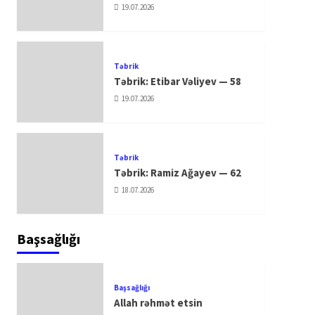
19.07.2026
Təbrik
Təbrik: Etibar Vəliyev — 58
19.07.2026
Təbrik
Təbrik: Ramiz Ağayev — 62
18.07.2026
Başsağlığı
Başsağlığı
Allah rəhmət etsin