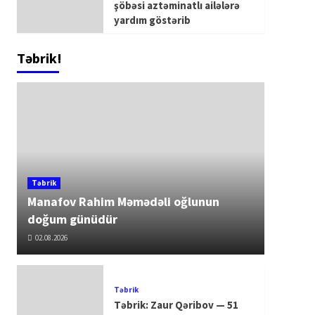
şöbəsi aztəminatlı ailələrə
yardım göstərib
Təbrik!
Təbrik
Manafov Rahim Məmədəli oğlunun
doğum günüdür
02.08.2026
Təbrik
Təbrik: Zaur Qəribov — 51