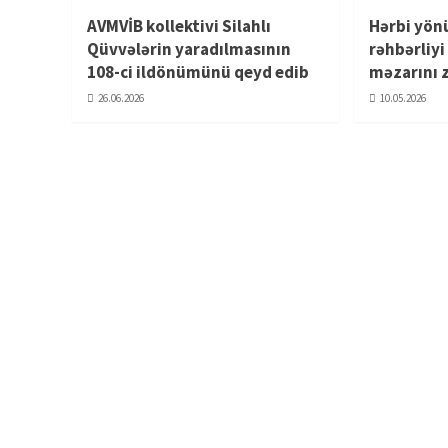
AVMVİB kollektivi Silahlı
Hərbi yön
Qüvvələrin yaradılmasının
rəhbərliy
108-ci ildönümünü qeyd edib
məzarını 
26.06.2026
10.05.2026