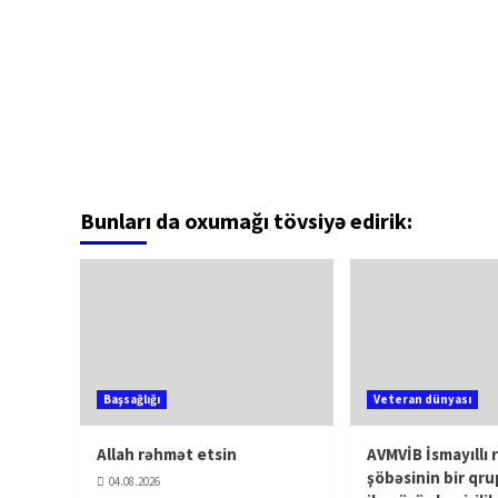
Bunları da oxumağı tövsiyə edirik:
Başsağlığı
Veteran dünyası
Allah rəhmət etsin
AVMVİB İsmayıllı 
şöbəsinin bir qru
04.08.2026