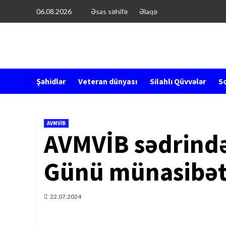
Перейти
06.08.2026
Əsas səhifə
Əlaqə
к
содержимому
Şəhidlər
Veteran dünyası
Silahlı Qüvvələr
So
AVMVİB
AVMVİB sədrində
Günü münasibəti
22.07.2024