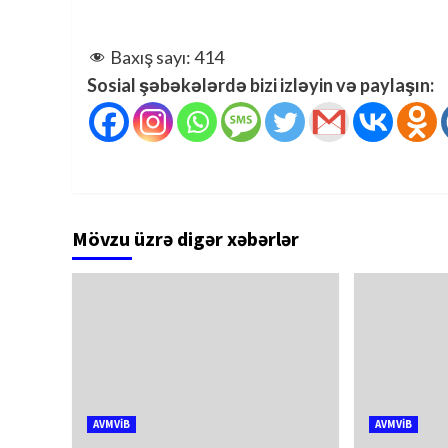
Baxış sayı:
414
Sosial şəbəkələrdə bizi izləyin və paylaşın:
Mövzu üzrə digər xəbərlər
AVMVİB
AVMVİB