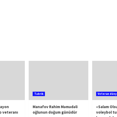
Təbrik
Veteran düny
rayon
Manafov Rahim Məmədəli
«Salam Olsu
p veteranı
oğlunun doğum günüdür
voleybol tu