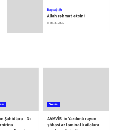
Başsağlığı
Allah rəhmət etsin!
08.06.2026
ası
Sosial
n Şəhidlərə – 3»
AVMVİB-in Yardımlı rayon
rnirinə
şöbəsi aztəminatlı ailələrə