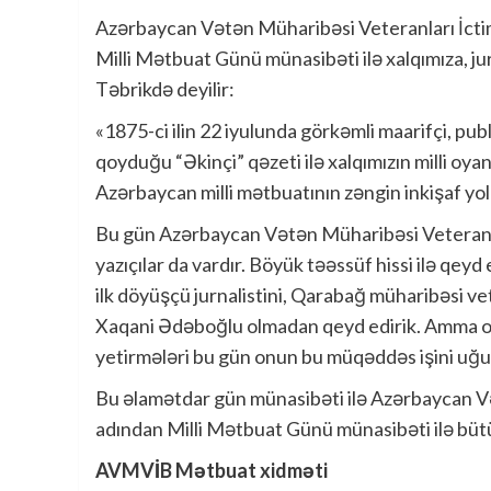
Azərbaycan Vətən Müharibəsi Veteranları İctima
Milli Mətbuat Günü münasibəti ilə xalqımıza, jur
Təbrikdə deyilir:
«1875-ci ilin 22 iyulunda görkəmli maarifçi, pu
qoyduğu “Əkinçi” qəzeti ilə xalqımızın milli oyan
Azərbaycan milli mətbuatının zəngin inkişaf yolu
Bu gün Azərbaycan Vətən Müharibəsi Veteranları 
yazıçılar da vardır. Böyük təəssüf hissi ilə q
ilk döyüşçü jurnalistini, Qarabağ müharibəsi 
Xaqani Ədəboğlu olmadan qeyd edirik. Amma o 
yetirmələri bu gün onun bu müqəddəs işini uğur
Bu əlamətdar gün münasibəti ilə Azərbaycan Və
adından Milli Mətbuat Günü münasibəti ilə bütün
AVMVİB Mətbuat xidməti