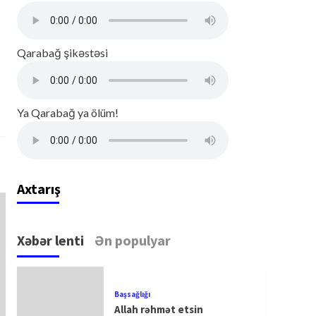
Qarabağ şikəstəsi
Ya Qarabağ ya ölüm!
Axtarış
Xəbər lenti
Ən populyar
Başsağlığı
Allah rəhmət etsin