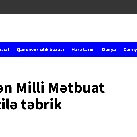
sial
Qanunvericilik bazası
Hərb tarixi
Dünya
Cəmiy
n Milli Mətbuat
lə təbrik