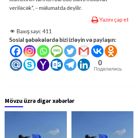
veriləcək”, – məlumatda deyilir.
Yazını çap et
Baxış sayı:
411
Sosial şəbəkələrdə bizi izləyin və paylaşın:
0
Поделились
Mövzu üzrə digər xəbərlər