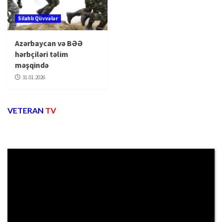
Silahlı Qüvvələr
Azərbaycan və BƏƏ
hərbçiləri təlim
məşqində
31.01.2026
VETERAN
TV