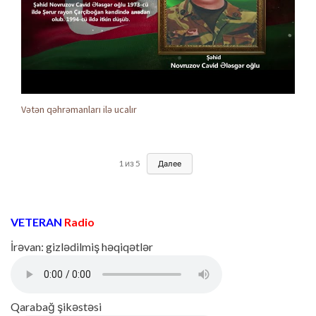
Vətən qəhrəmanları ilə ucalır
1
из
5
Далее
VETERAN
Radio
İrəvan: gizlədilmiş həqiqətlər
Qarabağ şikəstəsi