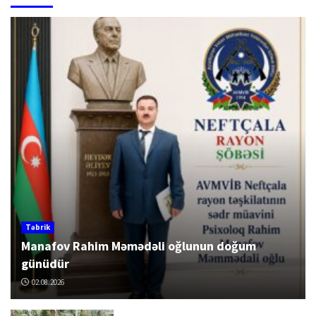
Təbrik
Manafov Rahim Məmədəli oğlunun doğum
günüdür
02.08.2026