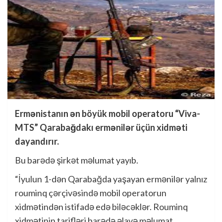
Ermənistanın ən böyük mobil operatoru “Viva-
MTS” Qarabağdakı ermənilər üçün xidməti
dayandırır.
Bu barədə şirkət məlumat yayıb.
“İyulun 1-dən Qarabağda yaşayan ermənilər yalnız
rouminq çərçivəsində mobil operatorun
xidmətindən istifadə edə biləcəklər. Rouminq
xidmətinin tarifləri barədə əlavə məlumat