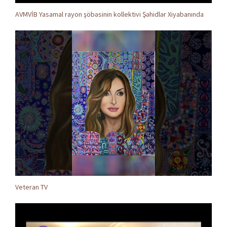
AVMVİB Yasamal rayon şöbəsinin kollektivi Şəhidlər Xiyabanında
Veteran TV