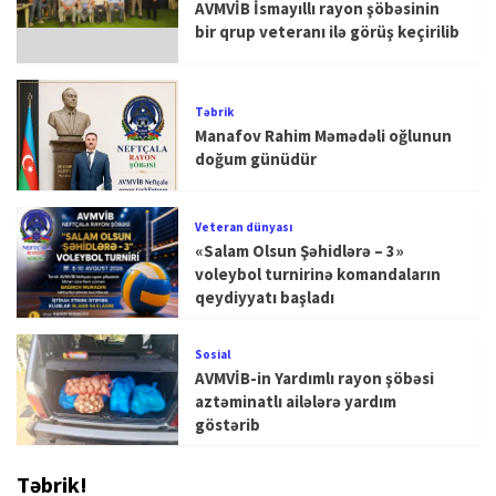
AVMVİB İsmayıllı rayon şöbəsinin
bir qrup veteranı ilə görüş keçirilib
Təbrik
Manafov Rahim Məmədəli oğlunun
doğum günüdür
Veteran dünyası
«Salam Olsun Şəhidlərə – 3»
voleybol turnirinə komandaların
qeydiyyatı başladı
Sosial
AVMVİB-in Yardımlı rayon şöbəsi
aztəminatlı ailələrə yardım
göstərib
Təbrik!