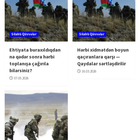
Silahlı Qüvvələr
Silahlı Qüvvələr
Ehtiyata buraxıldıqdan
Hərbi xidmətdən boyun
nə qədər sonra hərbi
qaçıranlara qarşı —
toplanışa çağırıla
Qaydalar sərtləşdirilir
bilərsiniz?
16.03.2026
07.05.2026