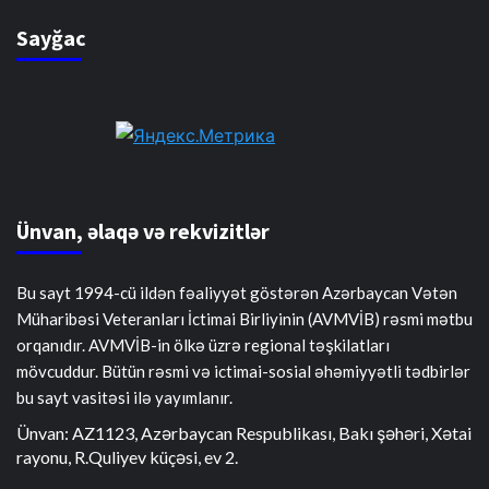
Sayğac
Ünvan, əlaqə və rekvizitlər
Bu sayt 1994-cü ildən fəaliyyət göstərən Azərbaycan Vətən
Müharibəsi Veteranları İctimai Birliyinin (AVMVİB) rəsmi mətbu
orqanıdır. AVMVİB-in ölkə üzrə regional təşkilatları
mövcuddur. Bütün rəsmi və ictimai-sosial əhəmiyyətli tədbirlər
bu sayt vasitəsi ilə yayımlanır.
Ünvan: AZ1123, Azərbaycan Respublikası, Bakı şəhəri, Xətai
rayonu, R.Quliyev küçəsi, ev 2.