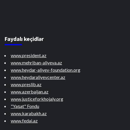
Faydalı keçidlər
www.president.az
www.mehriban-aliyeva.az
www.heydar-aliyev-foundation.org
www.heydaraliyevcenter.az
www.preslib.az
www.azerbaijan.az
www.justiceforkhojaly.org
"Yaşat" Fondu
www.karabakh.az
www.fedai.az