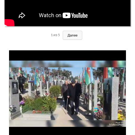
1
из
5
Далее