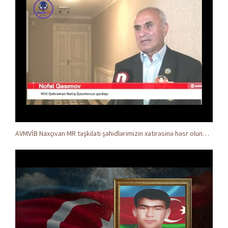
AVMVİB Naxçıvan MR təşkilatı şəhidlərimizin xatirəsinə həsr olunmuş tədbir keçirdi