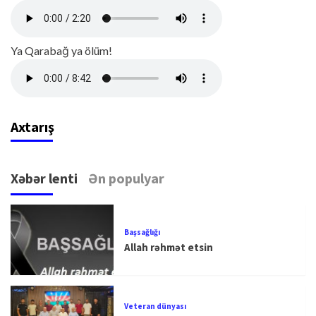
Ya Qarabağ ya ölüm!
Axtarış
Xəbər lenti
Ən populyar
Başsağlığı
Allah rəhmət etsin
Veteran dünyası