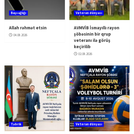
Başsağlığı
Veteran dünyası
Allah rəhmət etsin
AVMVİB İsmayıllı rayon
şöbəsinin bir qrup
04.08.2026
veteranı ilə görüş
keçirilib
02.08.2026
Təbrik
Veteran dünyası