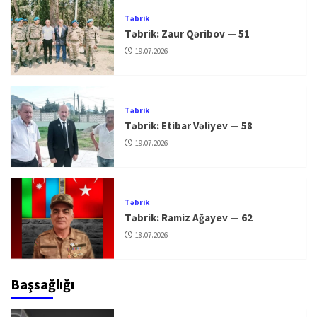
Təbrik
Təbrik: Zaur Qəribov — 51
19.07.2026
Təbrik
Təbrik: Etibar Vəliyev — 58
19.07.2026
Təbrik
Təbrik: Ramiz Ağayev — 62
18.07.2026
Başsağlığı