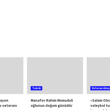
Təbrik
Veteran düny
rayon
Manafov Rahim Məmədəli
«Salam Olsu
p veteranı
oğlunun doğum günüdür
voleybol tu