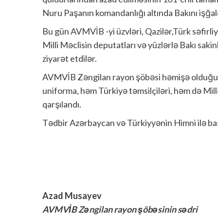
Nuru Paşanın komandanlığı altında Bakını işğa
Bu gün AVMVİB -yi üzvləri, Qazilər,Türk səfirli
Milli Məclisin deputatları və yüzlərlə Bakı saki
ziyarət etdilər.
AVMVİB Zəngilan rayon şöbəsi həmişə olduğu ki
uniforma, həm Türkiyə təmsilçiləri, həm də Mil
qarşılandı.
Tədbir Azərbaycan və Türkiyyənin Himni ilə baş
Azad Musayev
AVMVİB Zəngilan rayon şöbəsinin sədri