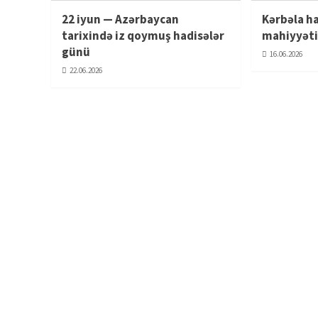
22 iyun — Azərbaycan
Kərbəla ha
tarixində iz qoymuş hadisələr
mahiyyət
günü
16.06.2026
22.06.2026