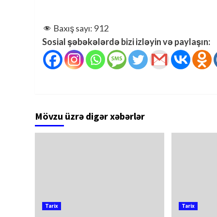
Baxış sayı:
912
Sosial şəbəkələrdə bizi izləyin və paylaşın:
Mövzu üzrə digər xəbərlər
Tarix
Tarix