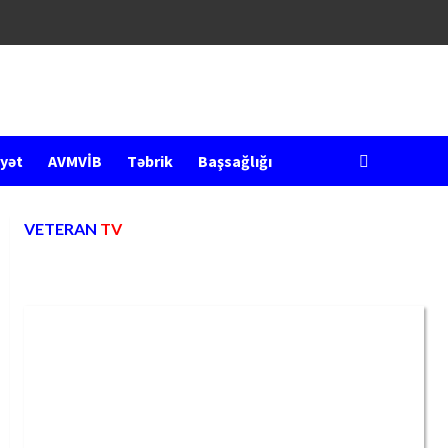
yət
AVMVİB
Təbrik
Başsağlığı
VETERAN
TV