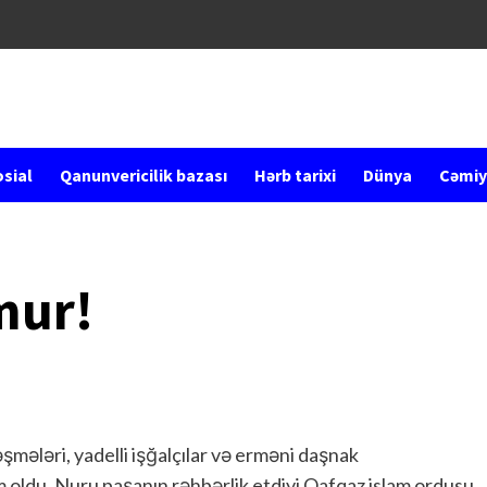
sial
Qanunvericilik bazası
Hərb tarixi
Dünya
Cəmiy
mur!
əşmələri, yadelli işğalçılar və erməni daşnak
m oldu. Nuru paşanın rəhbərlik etdiyi Qafqaz islam ordusu