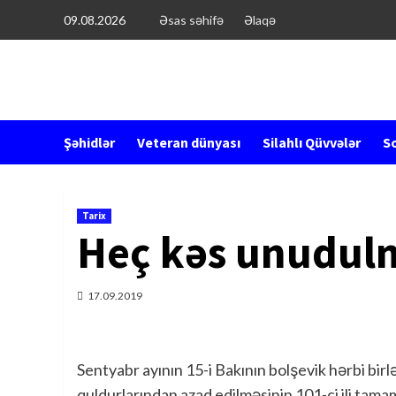
Перейти
09.08.2026
Əsas səhifə
Əlaqə
к
содержимому
Şəhidlər
Veteran dünyası
Silahlı Qüvvələr
So
Tarix
Heç kəs unudul
17.09.2019
Sentyabr ayının 15-i Bakının bolşevik hərbi birl
quldurlarından azad edilməsinin 101-ci ili tama