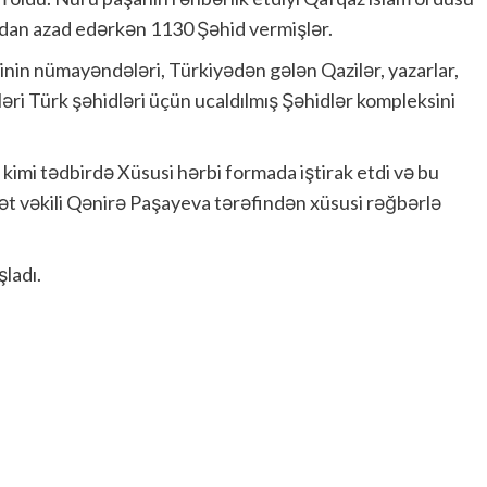
ldan azad edərkən 1130 Şəhid vermişlər.
yinin nümayəndələri, Türkiyədən gələn Qazilər, yazarlar,
nləri Türk şəhidləri üçün ucaldılmış Şəhidlər kompleksini
mi tədbirdə Xüsusi hərbi formada iştirak etdi və bu
lət vəkili Qənirə Paşayeva tərəfindən xüsusi rəğbərlə
ladı.