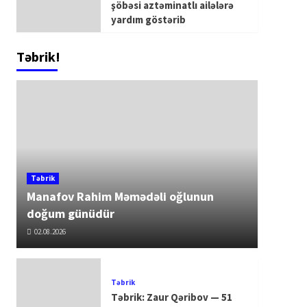
şöbəsi aztəminatlı ailələrə
yardım göstərib
Təbrik!
Təbrik
Manafov Rahim Məmədəli oğlunun
doğum günüdür
02.08.2026
Təbrik
Təbrik: Zaur Qəribov — 51