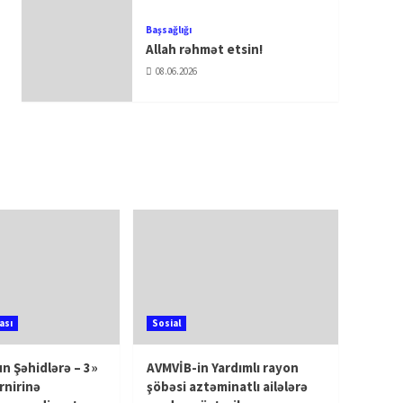
Başsağlığı
Allah rəhmət etsin!
08.06.2026
ası
Sosial
n Şəhidlərə – 3»
AVMVİB-in Yardımlı rayon
rnirinə
şöbəsi aztəminatlı ailələrə