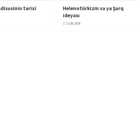
disəsinin tarixi
Helenotürkizm və ya Şərq
i
ideyası
13.06.2026