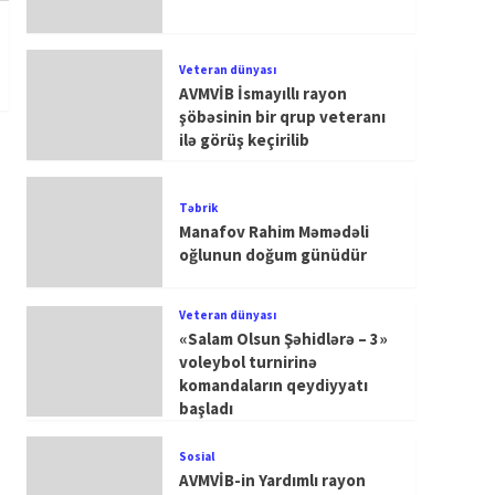
Veteran dünyası
AVMVİB İsmayıllı rayon
şöbəsinin bir qrup veteranı
ilə görüş keçirilib
Təbrik
Manafov Rahim Məmədəli
oğlunun doğum günüdür
Veteran dünyası
«Salam Olsun Şəhidlərə – 3»
voleybol turnirinə
komandaların qeydiyyatı
başladı
Sosial
AVMVİB-in Yardımlı rayon