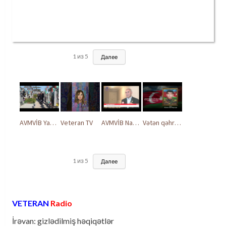
1
из
5
Далее
AVMVİB Yasamal rayon şöbəsinin kollektivi Şəhidlər Xiyabanında
Veteran TV
AVMVİB Naxçıvan MR təşkilatı şəhidlərimizin xatirəsinə həsr olunmuş tədbir keçirdi
Vətən qəhrəmanları ilə ucalır
1
из
5
Далее
VETERAN
Radio
İrəvan: gizlədilmiş həqiqətlər