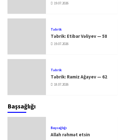
19.07.2026
Təbrik
Təbrik: Etibar Vəliyev — 58
19.07.2026
Təbrik
Təbrik: Ramiz Ağayev — 62
18.07.2026
Başsağlığı
Başsağlığı
Allah rəhmət etsin