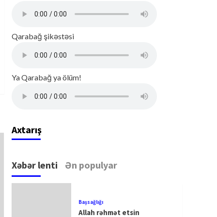
Qarabağ şikəstəsi
Ya Qarabağ ya ölüm!
Axtarış
Xəbər lenti
Ən populyar
Başsağlığı
Allah rəhmət etsin