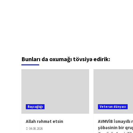
Bunları da oxumağı tövsiyə edirik:
Başsağlığı
Veteran dünyası
Allah rəhmət etsin
AVMVİB İsmayıllı 
şöbəsinin bir qru
04.08.2026