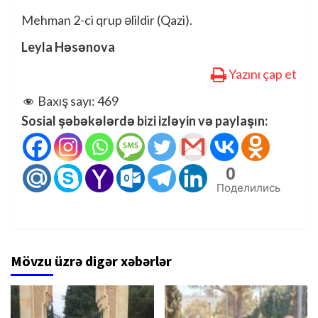
Mehman 2-ci qrup əlildir (Qazi).
Leyla Həsənova
Yazını çap et
Baxış sayı:
469
Sosial şəbəkələrdə bizi izləyin və paylaşın:
0
Поделились
Mövzu üzrə digər xəbərlər