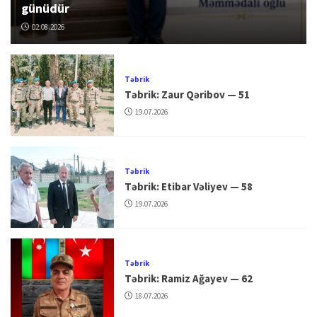
günüdür
02.08.2026
Təbrik
Təbrik: Zaur Qəribov — 51
19.07.2026
Təbrik
Təbrik: Etibar Vəliyev — 58
19.07.2026
Təbrik
Təbrik: Ramiz Ağayev — 62
18.07.2026