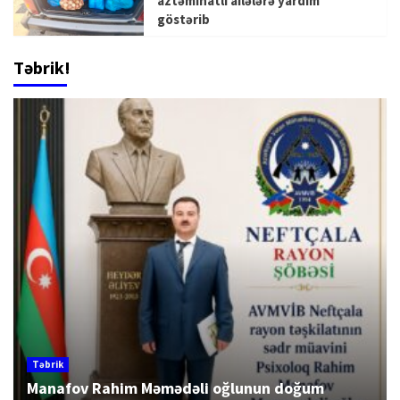
aztəminatlı ailələrə yardım
göstərib
Təbrik!
Təbrik
Manafov Rahim Məmədəli oğlunun doğum