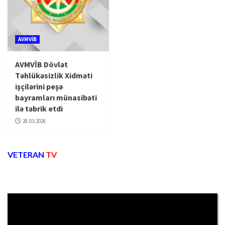
AVMVİB
AVMVİB Dövlət
Təhlükəsizlik Xidməti
işçilərini peşə
bayramları münasibəti
ilə təbrik etdi
28.03.2026
VETERAN
TV