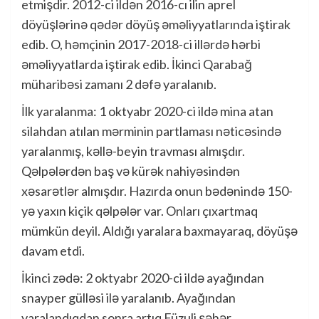
etmişdir. 2012-ci ildən 2016-cı ilin aprel
döyüşlərinə qədər döyüş əməliyyatlarında iştirak
edib. O, həmçinin 2017-2018-ci illərdə hərbi
əməliyyatlarda iştirak edib. İkinci Qarabağ
müharibəsi zamanı 2 dəfə yaralanıb.
İlk yaralanma: 1 oktyabr 2020-ci ildə mina atan
silahdan atılan mərminin partlaması nəticəsində
yaralanmış, kəllə-beyin travması almışdır.
Qəlpələrdən baş və kürək nahiyəsindən
xəsarətlər almışdır. Hazırda onun bədənində 150-
yə yaxın kiçik qəlpələr var. Onları çıxartmaq
mümkün deyil. Aldığı yaralara baxmayaraq, döyüşə
davam etdi.
İkinci zədə: 2 oktyabr 2020-ci ildə ayağından
snayper gülləsi ilə yaralanıb. Ayağından
yaralandıqdan sonra artıq Füzuli şəhər