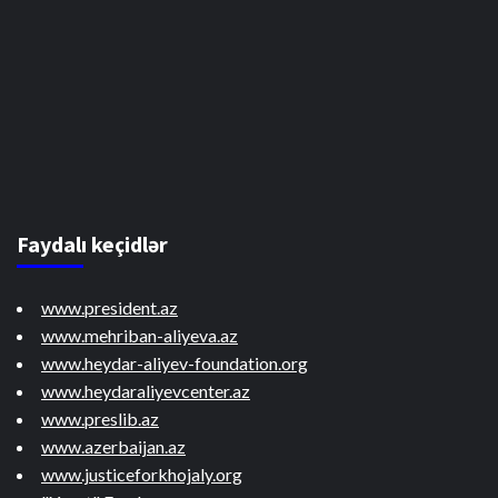
Faydalı keçidlər
www.president.az
www.mehriban-aliyeva.az
www.heydar-aliyev-foundation.org
www.heydaraliyevcenter.az
www.preslib.az
www.azerbaijan.az
www.justiceforkhojaly.org