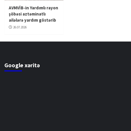
AVMVİB-in Yardımlı rayon
şöbəsi aztəminatlı
ailələrə yardım göstərib
26.07.2026
Google xəritə