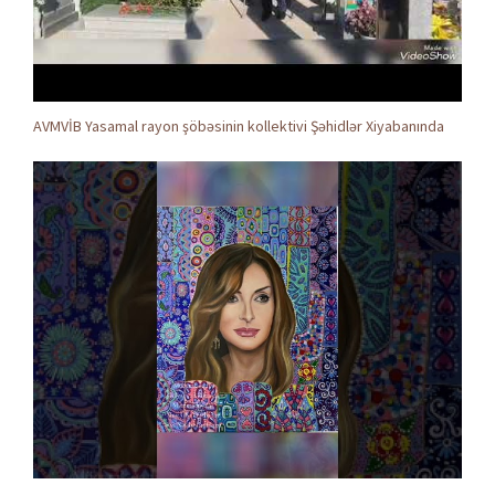
AVMVİB Yasamal rayon şöbəsinin kollektivi Şəhidlər Xiyabanında