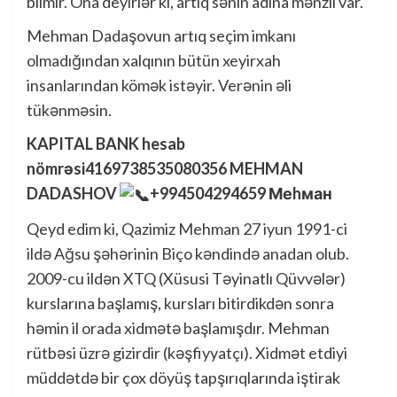
bilmir. Ona deyirlər ki, artıq sənin adına mənzil var.
Mehman Dadaşovun artıq seçim imkanı
olmadığından xalqının bütün xeyirxah
insanlarından kömək istəyir. Verənin əli
tükənməsin.
KAPITAL BANK hesab
nömrəsi4169738535080356 MEHMAN
DADASHOV
+994504294659 Меhман
Qeyd edim ki, Qazimiz Mehman 27 iyun 1991-ci
ildə Ağsu şəhərinin Biço kəndində anadan olub.
2009-cu ildən XTQ (Xüsusi Təyinatlı Qüvvələr)
kurslarına başlamış, kursları bitirdikdən sonra
həmin il orada xidmətə başlamışdır. Mehman
rütbəsi üzrə gizirdir (kəşfiyyatçı). Xidmət etdiyi
müddətdə bir çox döyüş tapşırıqlarında iştirak