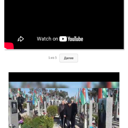
1
из
5
Далее