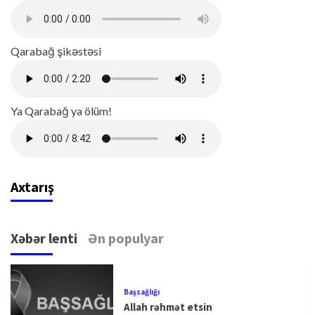
Qarabağ şikəstəsi
Ya Qarabağ ya ölüm!
Axtarış
Xəbər lenti
Ən populyar
Başsağlığı
Allah rəhmət etsin