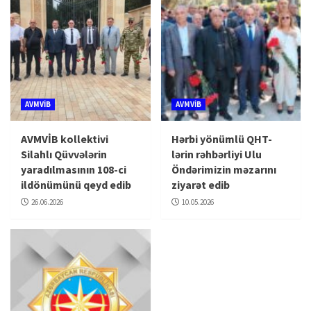
AVMVİB
AVMVİB
AVMVİB kollektivi
Hərbi yönümlü QHT-
Silahlı Qüvvələrin
lərin rəhbərliyi Ulu
yaradılmasının 108-ci
Öndərimizin məzarını
ildönümünü qeyd edib
ziyarət edib
26.06.2026
10.05.2026