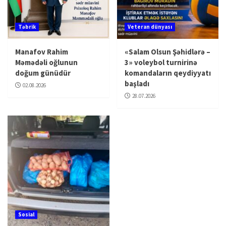
Təbrik
Veteran dünyası
Manafov Rahim
«Salam Olsun Şəhidlərə –
Məmədəli oğlunun
3» voleybol turnirinə
doğum günüdür
komandaların qeydiyyatı
başladı
02.08.2026
28.07.2026
Sosial