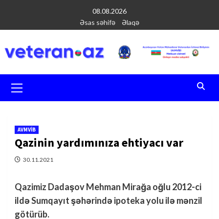
Перейти
08.08.2026
к
Əsas səhifə
Əlaqə
содержимому
Основное
меню
AVMVİB
Qazinin yardımınıza ehtiyacı var
30.11.2021
Qazimiz Dadaşov Mehman Mirağa oğlu 2012-ci
ildə Sumqayıt şəhərində ipoteka yolu ilə mənzil
götürüb.