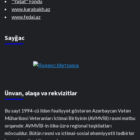
"Yaşat" Fondu
www.karabakh.az
www.fedai.az
Sayğac
Ünvan, əlaqə və rekvizitlər
Bu sayt 1994-cü ildən fəaliyyət göstərən Azərbaycan Vətən
Müharibəsi Veteranları İctimai Birliyinin (AVMVİB) rəsmi mətbu
orqanıdır. AVMVİB-in ölkə üzrə regional təşkilatları
mövcuddur. Bütün rəsmi və ictimai-sosial əhəmiyyətli tədbirlər