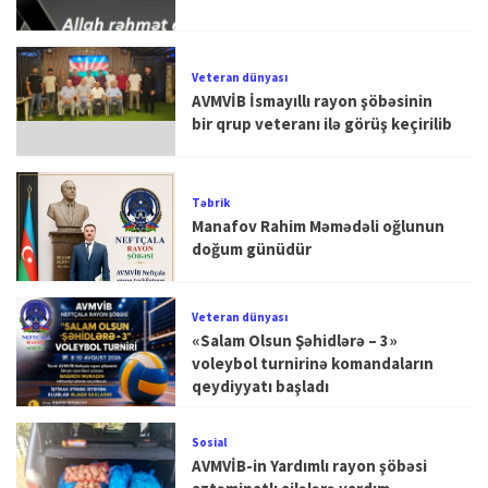
Veteran dünyası
AVMVİB İsmayıllı rayon şöbəsinin
bir qrup veteranı ilə görüş keçirilib
Təbrik
Manafov Rahim Məmədəli oğlunun
doğum günüdür
Veteran dünyası
«Salam Olsun Şəhidlərə – 3»
voleybol turnirinə komandaların
qeydiyyatı başladı
Sosial
AVMVİB-in Yardımlı rayon şöbəsi