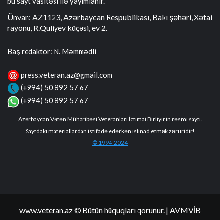
bu sayt vasitəsi ilə yayımlanır.
Ünvan: AZ1123, Azərbaycan Respublikası, Bakı şəhəri, Xətai
rayonu, R.Quliyev küçəsi, ev 2.
Baş redaktor: N. Məmmədli
press.veteran.az@gmail.com
(+994) 50 892 57 67
(+994) 50 892 57 67
Azərbaycan Vətən Müharibəsi Veteranları İctimai Birliyinin rəsmi saytı.
Saytdakı materiallardan istifadə edərkən istinad etmək zəruridir!
© 1994-2024
www.veteran.az © Bütün hüquqları qorunur.
| AVMVİB