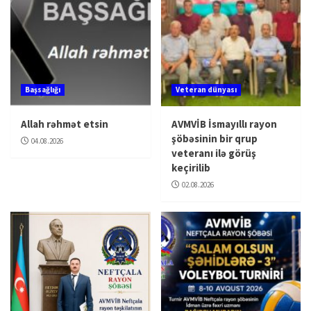
Başsağlığı
Veteran dünyası
Allah rəhmət etsin
AVMVİB İsmayıllı rayon
şöbəsinin bir qrup
04.08.2026
veteranı ilə görüş
keçirilib
02.08.2026