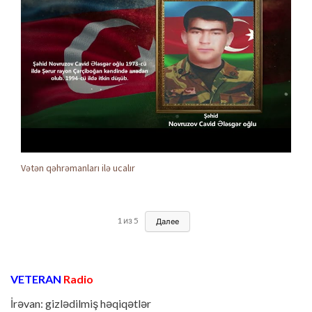
Vətən qəhrəmanları ilə ucalır
1
из
5
Далее
VETERAN
Radio
İrəvan: gizlədilmiş həqiqətlər