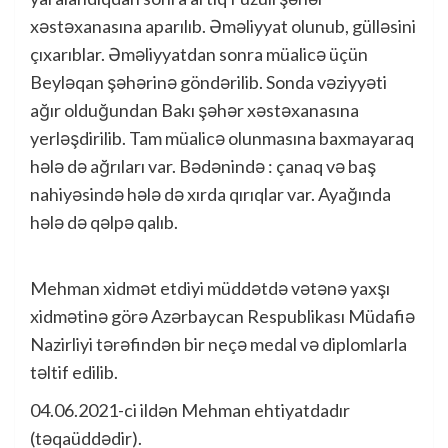
xəstəxanasına aparılıb. Əməliyyat olunub, gülləsini
çıxarıblar. Əməliyyatdan sonra müalicə üçün
Beyləqan şəhərinə göndərilib. Sonda vəziyyəti
ağır olduğundan Bakı şəhər xəstəxanasına
yerləşdirilib. Tam müalicə olunmasına baxmayaraq
hələ də ağrıları var. Bədənində : çanaq və baş
nahiyəsində hələ də xırda qırıqlar var. Ayağında
hələ də qəlpə qalıb.
Mehman xidmət etdiyi müddətdə vətənə yaxşı
xidmətinə görə Azərbaycan Respublikası Müdafiə
Nazirliyi tərəfindən bir neçə medal və diplomlarla
təltif edilib.
04.06.2021-ci ildən Mehman ehtiyatdadır
(təqaüddədir).