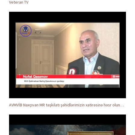
Veteran TV
AVMVİB Naxçıvan MR təşkilatı şəhidlərimizin xatirəsinə həsr olunmuş tədbir keçirdi