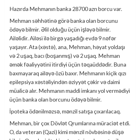
Hazırda Mehmanın banka 28700 azn borcu var.
Mehman səhhətinə görə banka olan borcunu
ödəyə bilmir. Əlil olduğu üçün işləyə bilmir.
Ailəlidir. Ailəsi ilə birgə yaşadığı evdə 9 nəfər
yaşayır. Ata (xəstə), ana, Mehman, həyat yoldaşı
və 2 uşaq, bacı (boşanmış) və 2 uşaq. Mehman
əmək fəaliyyətini itirdiyi üçün təqaüddədir. Buna
baxmayaraq ailəyə özü baxır. Mehmanın kiçik qızı
epilepsiya xəstəliyindən əziyyət çəkir və daimi
müalicə alır. Mehmanın maddi imkanı yol vermədiyi
üçün banka olan borcunu ödəyə bilmir.
İpoteka ödənilməzsə, mənzil satışa çıxarılacaq.
Mehman, bir çox Dövlət Qrumlarına müraciət etdi.
O, da veteran (Qazi) kimi mənzil növbəsinə düşə