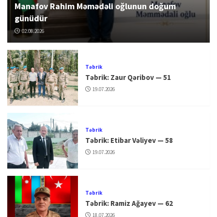
Manafov Rahim Məmədəli oğlunun doğum
günüdür
02.08.2026
Təbrik
Təbrik: Zaur Qəribov — 51
19.07.2026
Təbrik
Təbrik: Etibar Vəliyev — 58
19.07.2026
Təbrik
Təbrik: Ramiz Ağayev — 62
18.07.2026