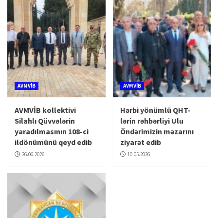
AVMVİB
AVMVİB
AVMVİB kollektivi
Hərbi yönümlü QHT-
Silahlı Qüvvələrin
lərin rəhbərliyi Ulu
yaradılmasının 108-ci
Öndərimizin məzarını
ildönümünü qeyd edib
ziyarət edib
26.06.2026
10.05.2026