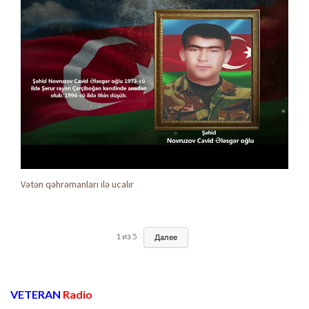
Vətən qəhrəmanları ilə ucalır
1
из
5
Далее
VETERAN
Radio