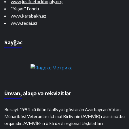
www.justiceforkhojaly.org
"Yaşat" Fondu
www.karabakh.az
www.fedai.az
Sayğac
Ünvan, əlaqə və rekvizitlər
Bu sayt 1994-cü ildən fəaliyyət göstərən Azərbaycan Vətən
Müharibəsi Veteranları İctimai Birliyinin (AVMVİB) rəsmi mətbu
orqanıdır. AVMVİB-in ölkə üzrə regional təşkilatları