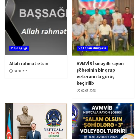
Başsağlığı
Veteran dünyası
Allah rəhmət etsin
AVMVİB İsmayıllı rayon
şöbəsinin bir qrup
04.08.2026
veteranı ilə görüş
keçirilib
02.08.2026