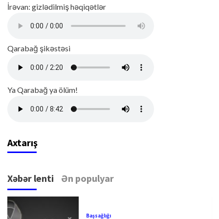
İrəvan: gizlədilmiş həqiqətlər
Qarabağ şikəstəsi
Ya Qarabağ ya ölüm!
Axtarış
Xəbər lenti
Ən populyar
Başsağlığı