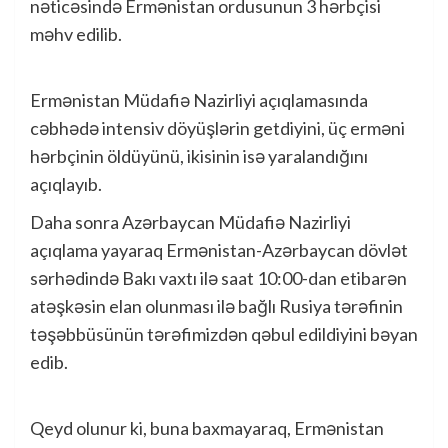
nəticəsində Ermənistan ordusunun 3 hərbçisi
məhv edilib.
Ermənistan Müdafiə Nazirliyi açıqlamasında
cəbhədə intensiv döyüşlərin getdiyini, üç erməni
hərbçinin öldüyünü, ikisinin isə yaralandığını
açıqlayıb.
Daha sonra Azərbaycan Müdafiə Nazirliyi
açıqlama yayaraq Ermənistan-Azərbaycan dövlət
sərhədində Bakı vaxtı ilə saat 10:00-dan etibarən
atəşkəsin elan olunması ilə bağlı Rusiya tərəfinin
təşəbbüsünün tərəfimizdən qəbul edildiyini bəyan
edib.
Qeyd olunur ki, buna baxmayaraq, Ermənistan