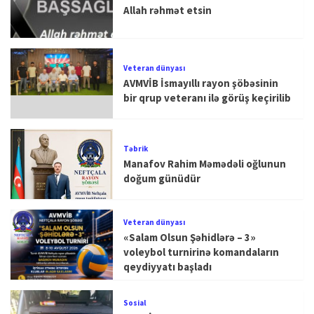
Allah rəhmət etsin
Veteran dünyası
AVMVİB İsmayıllı rayon şöbəsinin
bir qrup veteranı ilə görüş keçirilib
Təbrik
Manafov Rahim Məmədəli oğlunun
doğum günüdür
Veteran dünyası
«Salam Olsun Şəhidlərə – 3»
voleybol turnirinə komandaların
qeydiyyatı başladı
Sosial