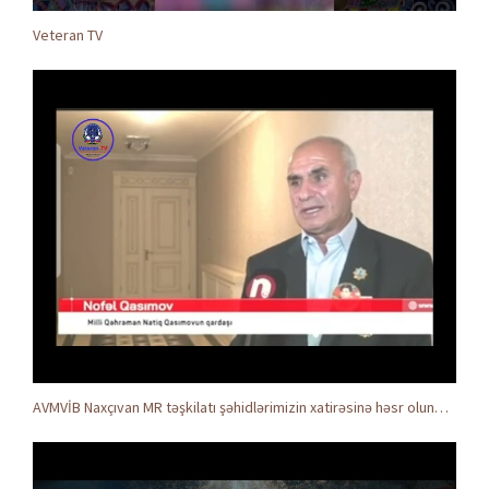
Veteran TV
AVMVİB Naxçıvan MR təşkilatı şəhidlərimizin xatirəsinə həsr olunmuş tədbir keçirdi