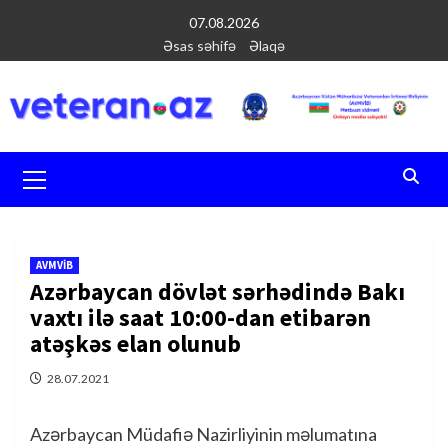
Перейти
07.08.2026
к
Əsas səhifə
Əlaqə
содержимому
Основное
меню
AVMVİB
Azərbaycan dövlət sərhədində Bakı
vaxtı ilə saat 10:00-dan etibarən
atəşkəs elan olunub
28.07.2021
Azərbaycan Müdafiə Nazirliyinin məlumatına