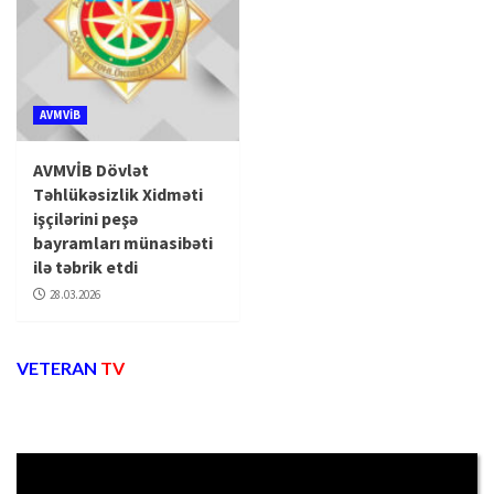
AVMVİB
AVMVİB Dövlət
Təhlükəsizlik Xidməti
işçilərini peşə
bayramları münasibəti
ilə təbrik etdi
28.03.2026
VETERAN
TV