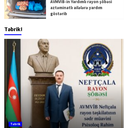
AVMVİB-in Yardımlı rayon şöbəsi
aztəminatlı ailələrə yardım
göstərib
Təbrik!
Təbrik