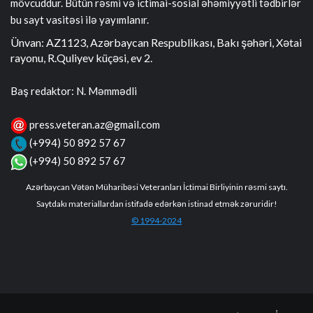
mövcuddur. Bütün rəsmi və ictimai-sosial əhəmiyyətli tədbirlər
bu sayt vasitəsi ilə yayımlanır.
Ünvan: AZ1123, Azərbaycan Respublikası, Bakı şəhəri, Xətai
rayonu, R.Quliyev küçəsi, ev 2.
Baş redaktor: N. Məmmədli
press.veteran.az@gmail.com
(+994) 50 892 57 67
(+994) 50 892 57 67
Azərbaycan Vətən Müharibəsi Veteranları İctimai Birliyinin rəsmi saytı.
Saytdakı materiallardan istifadə edərkən istinad etmək zəruridir!
© 1994-2024