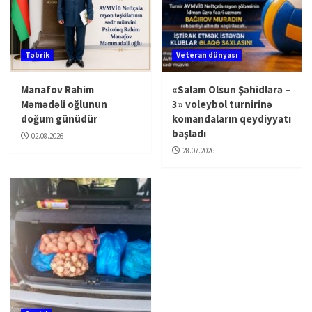
Təbrik
Veteran dünyası
Manafov Rahim
«Salam Olsun Şəhidlərə –
Məmədəli oğlunun
3» voleybol turnirinə
doğum günüdür
komandaların qeydiyyatı
başladı
02.08.2026
28.07.2026