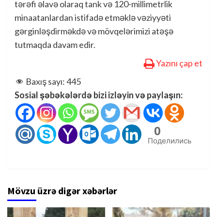
tərəfi əlavə olaraq tank və 120-millimetrlik
minaatanlardan istifadə etməklə vəziyyəti
gərginləşdirməkdə və mövqelərimizi atəşə
tutmaqda davam edir.
Yazını çap et
Baxış sayı:
445
Sosial şəbəkələrdə bizi izləyin və paylaşın:
0
Поделились
Mövzu üzrə digər xəbərlər