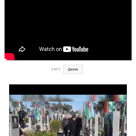
1
из
5
Далее