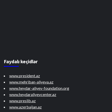
Faydalı keçidlər
www.president.az
www.mehriban-aliyeva.az
www.heydar-aliyev-foundation.org
www.heydaraliyevcenter.az
www.preslib.az
www.azerbaijan.az