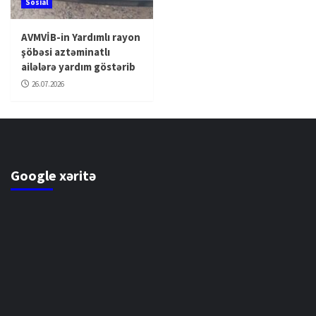
Sosial
AVMVİB-in Yardımlı rayon
şöbəsi aztəminatlı
ailələrə yardım göstərib
26.07.2026
Google xəritə