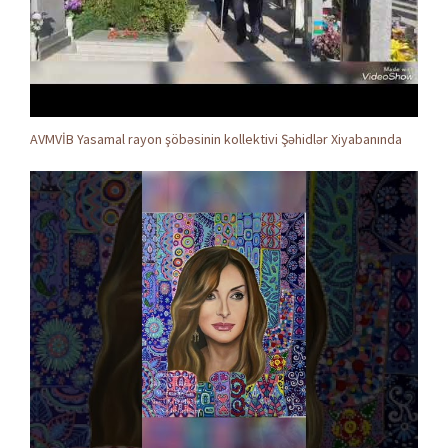
AVMVİB Yasamal rayon şöbəsinin kollektivi Şəhidlər Xiyabanında