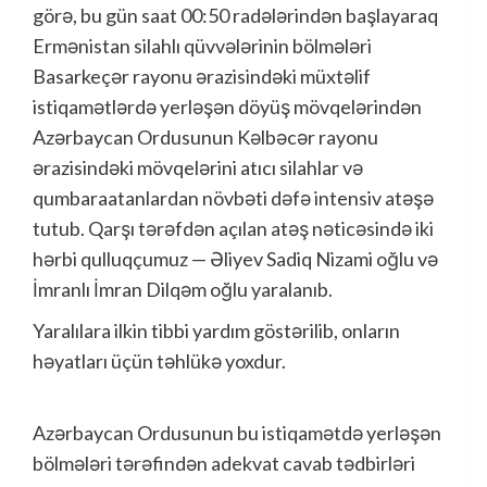
görə, bu gün saat 00:50 radələrindən başlayaraq
Ermənistan silahlı qüvvələrinin bölmələri
Basarkeçər rayonu ərazisindəki müxtəlif
istiqamətlərdə yerləşən döyüş mövqelərindən
Azərbaycan Ordusunun Kəlbəcər rayonu
ərazisindəki mövqelərini atıcı silahlar və
qumbaraatanlardan növbəti dəfə intensiv atəşə
tutub. Qarşı tərəfdən açılan atəş nəticəsində iki
hərbi qulluqçumuz — Əliyev Sadiq Nizami oğlu və
İmranlı İmran Dilqəm oğlu yaralanıb.
Yaralılara ilkin tibbi yardım göstərilib, onların
həyatları üçün təhlükə yoxdur.
Azərbaycan Ordusunun bu istiqamətdə yerləşən
bölmələri tərəfindən adekvat cavab tədbirləri