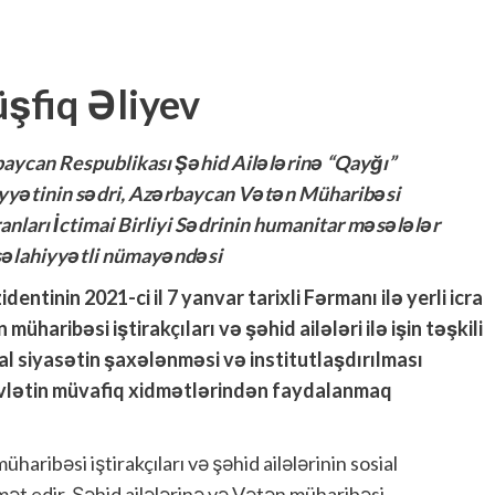
şfiq Əliyev
aycan Respublikası Şəhid Ailələrinə “Qayğı”
yətinin sədri, Azərbaycan Vətən Müharibəsi
anları İctimai Birliyi Sədrinin humanitar məsələlər
səlahiyyətli nümayəndəsi
entinin 2021-ci il 7 yanvar tarixli Fərmanı ilə yerli icra
haribəsi iştirakçıları və şəhid ailələri ilə işin təşkili
l siyasətin şaxələnməsi və institutlaşdırılması
dövlətin müvafiq xidmətlərindən faydalanmaq
haribəsi iştirakçıları və şəhid ailələrinin sosial
mət edir. Şəhid ailələrinə və Vətən müharibəsi