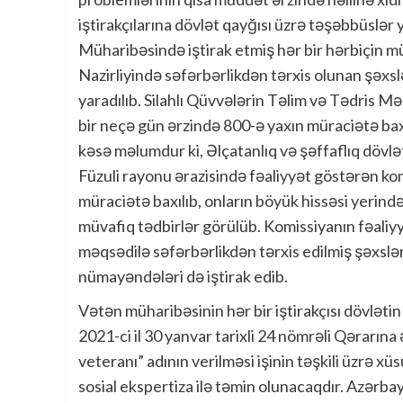
iştirakçılarına dövlət qayğısı üzrə təşəbbüslər 
Müharibəsində iştirak etmiş hər bir hərbiçin m
Nazirliyində səfərbərlikdən tərxis olunan şəxsl
yaradılıb. Silahlı Qüvvələrin Təlim və Tədris 
bir neçə gün ərzində 800-ə yaxın müraciətə baxı
kəsə məlumdur ki, Əlçatanlıq və şəffaflıq dövlə
Füzuli rayonu ərazisində fəaliyyət göstərən ko
müraciətə baxılıb, onların böyük hissəsi yerində
müvafiq tədbirlər görülüb. Komissiyanın fəaliyyə
məqsədilə səfərbərlikdən tərxis edilmiş şəxslə
nümayəndələri də iştirak edib.
Vətən müharibəsinin hər bir iştirakçısı dövlətin
2021-ci il 30 yanvar tarixli 24 nömrəli Qərarın
veteranı” adının verilməsi işinin təşkili üzrə xü
sosial ekspertiza ilə təmin olunacaqdır. Azərb