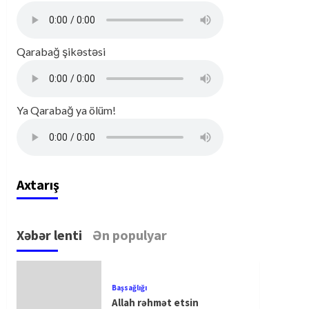
Qarabağ şikəstəsi
Ya Qarabağ ya ölüm!
Axtarış
Xəbər lenti
Ən populyar
Başsağlığı
Allah rəhmət etsin