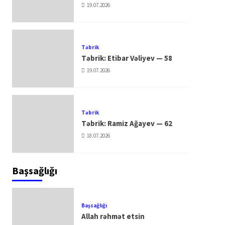
19.07.2026
Təbrik
Təbrik: Etibar Vəliyev — 58
19.07.2026
Təbrik
Təbrik: Ramiz Ağayev — 62
18.07.2026
Başsağlığı
Başsağlığı
Allah rəhmət etsin