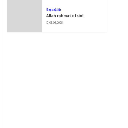
Başsağlığı
Allah rəhmət etsin!
08.06.2026