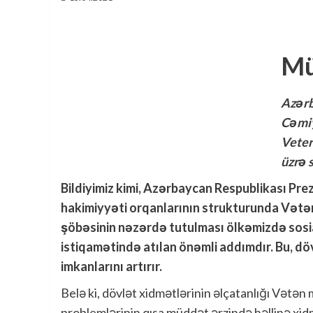
Mü
Azərb
Cəmiy
Veter
üzrə 
Bildiyimiz kimi, Azərbaycan Respublikası Prezid
hakimiyyəti orqanlarının strukturunda Vətən mü
şöbəsinin nəzərdə tutulması ölkəmizdə sosia
istiqamətində atılan önəmli addımdır. Bu, 
imkanlarını artırır.
Belə ki, dövlət xidmətlərinin əlçatanlığı Vətən mü
problemlərinin qısa müddət ərzində həllinə xid