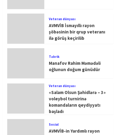
Veteran dünyası
AVMVİB İsmayıllı rayon
şöbəsinin bir qrup veteranı
ilə görüş keçirilib
Təbrik
Manafov Rahim Məmədəli
oğlunun doğum günüdür
Veteran dünyası
«Salam Olsun Şəhidlərə – 3»
voleybol turnirinə
komandaların qeydiyyatı
başladı
Sosial
AVMVİB-in Yardımlı rayon