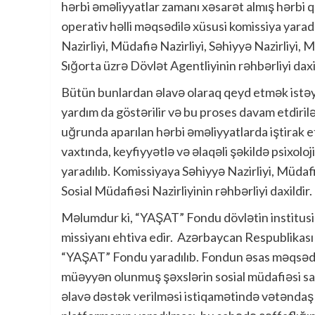
hərbi əməliyyatlar zamanı xəsarət almış hərbi qu
operativ həlli məqsədilə xüsusi komissiya yarad
Nazirliyi, Müdafiə Nazirliyi, Səhiyyə Nazirliyi, 
Sığorta üzrə Dövlət Agentliyinin rəhbərliyi daxil
Bütün bunlardan əlavə olaraq qeyd etmək istəyir
yardım da göstərilir və bu proses davam etdiri
uğrunda aparılan hərbi əməliyyatlarda iştirak et
vaxtında, keyfiyyətlə və əlaqəli şəkildə psixol
yaradılıb. Komissiyaya Səhiyyə Nazirliyi, Müdafi
Sosial Müdafiəsi Nazirliyinin rəhbərliyi daxildir.
Məlumdur ki, “YAŞAT” Fondu dövlətin institusi
missiyanı ehtiva edir. Azərbaycan Respublikası P
“YAŞAT” Fondu yaradılıb. Fondun əsas məqsədi şə
müəyyən olunmuş şəxslərin sosial müdafiəsi sa
əlavə dəstək verilməsi istiqamətində vətəndaş 