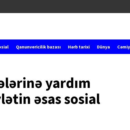
sial
Qanunvericilik bazası
Hərb tarixi
Dünya
Cəmiy
lələrinə yardım
lətin əsas sosial