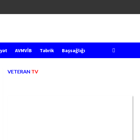
yət
AVMVİB
Təbrik
Başsağlığı
VETERAN
TV