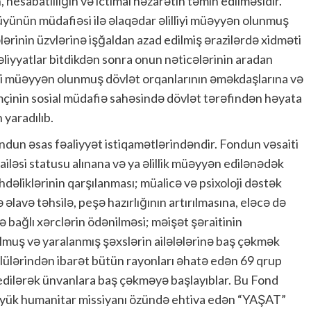
 hesabatlılığın və ictimai nəzarətin təmin edilməsidir.
yünün müdafiəsi ilə əlaqədar əlilliyi müəyyən olunmuş
lərinin üzvlərinə işğaldan azad edilmiş ərazilərdə xidməti
əliyyatlar bitdikdən sonra onun nəticələrinin aradan
liyi müəyyən olunmuş dövlət orqanlarının əməkdaşlarına və
mçinin sosial müdafiə sahəsində dövlət tərəfindən həyata
 yaradılıb.
dun əsas fəaliyyət istiqamətlərindəndir. Fondun vəsaiti
ailəsi statusu alınana və ya əlillik müəyyən edilənədək
hdəliklərinin qarşılanması; müalicə və psixoloji dəstək
 əlavə təhsilə, peşə hazırlığının artırılmasına, eləcə də
lə bağlı xərclərin ödənilməsi; məişət şəraitinin
lmuş və yaralanmış şəxslərin ailələlərinə baş çəkmək
ülərindən ibarət bütün rayonları əhatə edən 69 qrup
b edilərək ünvanlara baş çəkməyə başlayıblar. Bu Fond
Böyük humanitar missiyanı özündə ehtiva edən “YAŞAT”