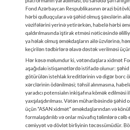
platformanın yaradılması, bu sahədə şəffaflığın,
Fond Azərbaycan Respublikasının ərazi bütövlü
hərbi qulluqçulara və şəhid olmuş şəxslərin ailə
vəzifələrini yerinə yetirərkən, habelə hərbi əm
qaldırılmasında iştirak etməsi nəticəsində əlil
ya həlak olmuş əməkdaşların ailə üzvlərinə, hə
keçirilən tədbirlərə əlavə dəstək verilməsi üçün
Hər kəsə məlumdur ki, vətəndaşlara xidmət Fon
aşağıdakı istiqamətlərdə istifadə olunur: şəhid 
götürülən istehlak kreditlərinin və digər borc ö
xərclərinin ödənilməsi; təhsil alınmasına, habelə
yaradıcı potensialın inkişafına kömək edilməsi i
yaxşılaşdırılması. Vətən müharibəsində şəhid o
üçün “ASAN xidmət” əməkdaşlarından və könüll
formalaşdırılıb və onlar müvafiq təlimlərə cəl
cəmiyyət və dövlət birliyinin təcəssümüdür. 