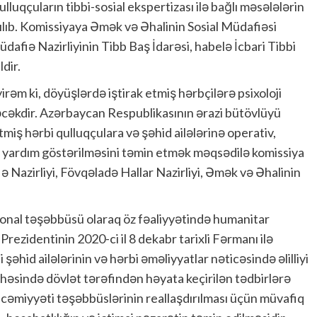
lluqçuların tibbi-sosial ekspertizası ilə bağlı məsələlərin
ılıb. Komissiyaya Əmək və Əhalinin Sosial Müdafiəsi
Müdafiə Nazirliyinin Tibb Baş İdarəsi, habelə İcbari Tibbi
dir.
əm ki, döyüşlərdə iştirak etmiş hərbçilərə psixoloji
ləcəkdir. Azərbaycan Respublikasının ərazi bütövlüyü
miş hərbi qulluqçulara və şəhid ailələrinə operativ,
oji yardım göstərilməsini təmin etmək məqsədilə komissiya
ə Nazirliyi, Fövqəladə Hallar Nazirliyi, Əmək və Əhalinin
onal təşəbbüsü olaraq öz fəaliyyətində humanitar
rezidentinin 2020-ci il 8 dekabr tarixli Fərmanı ilə
hid ailələrinin və hərbi əməliyyatlar nəticəsində əlilliyi
həsində dövlət tərəfindən həyata keçirilən tədbirlərə
cəmiyyəti təşəbbüslərinin reallaşdırılması üçün müvafiq