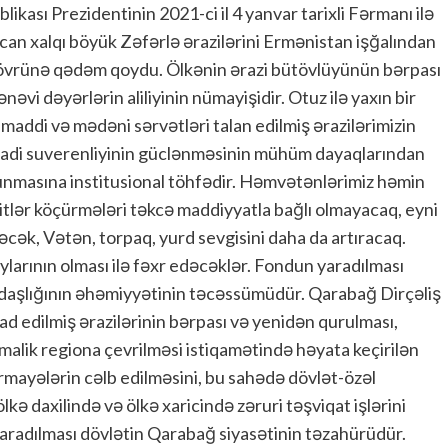
ası Prezidentinin 2021-ci il 4 yanvar tarixli Fərmanı ilə
an xalqı böyük Zəfərlə ərazilərini Ermənistan işğalından
 dövrünə qədəm qoydu. Ölkənin ərazi bütövlüyünün bərpası
vi dəyərlərin aliliyinin nümayişidir. Otuz ilə yaxın bir
addi və mədəni sərvətləri talan edilmiş ərazilərimizin
tisadi suverenliyinin güclənməsinin mühüm dayaqlarından
qorunmasına institusional töhfədir. Həmvətənlərimiz həmin
ər köçürmələri təkcə maddiyyatla bağlı olmayacaq, eyni
cək, Vətən, torpaq, yurd sevgisini daha da artıracaq.
arının olması ilə fəxr edəcəklər. Fondun yaradılması
fdaşlığının əhəmiyyətinin təcəssümüdür. Qarabağ Dirçəliş
 edilmiş ərazilərinin bərpası və yenidən qurulması,
 malik regiona çevrilməsi istiqamətində həyata keçirilən
rmayələrin cəlb edilməsini, bu sahədə dövlət-özəl
lkə daxilində və ölkə xaricində zəruri təşviqat işlərini
aradılması dövlətin Qarabağ siyasətinin təzahürüdür.