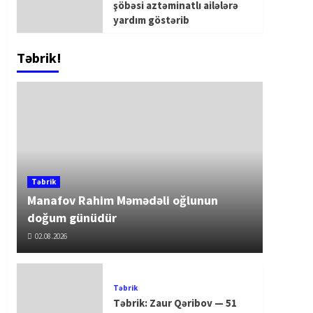
şöbəsi aztəminatlı ailələrə
yardım göstərib
Təbrik!
Təbrik
Manafov Rahim Məmədəli oğlunun
doğum günüdür
02.08.2026
Təbrik
Təbrik: Zaur Qəribov — 51