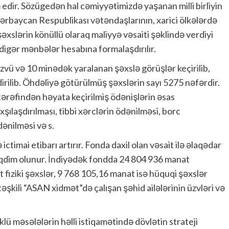
ir. Sözügedən hal cəmiyyətimizdə yaşanan milli birliyin
zərbaycan Respublikası vətəndaşlarının, xarici ölkələrdə
şəxslərin könüllü olaraq maliyyə vəsaiti şəklində verdiyi
igər mənbələr hesabına formalaşdırılır.
zvü və 10 minədək yaralanan şəxslə görüşlər keçirilib,
dirilib. Öhdəliyə götürülmüş şəxslərin sayı 5275 nəfərdir.
 tərəfindən həyata keçirilmiş ödənişlərin əsas
xşılaşdırılması, tibbi xərclərin ödənilməsi, borc
dənilməsi və s.
ictimai etibarı artırır. Fonda daxil olan vəsait ilə əlaqədar
qdim olunur. İndiyədək fondda 24 804 936 manat
fiziki şəxslər, 9 768 105,16 manat isə hüquqi şəxslər
şkili “ASAN xidmət”də çalışan şəhid ailələrinin üzvləri və
ü məsələlərin həlli istiqamətində dövlətin strateji