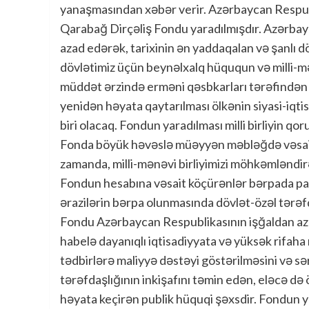
yanaşmasından xəbər verir. Azərbaycan Respublik
Qarabağ Dirçəliş Fondu yaradılmışdır. Azərbayc
azad edərək, tarixinin ən yaddaqalan və şanlı
dövlətimiz üçün beynəlxalq hüququn və milli-mənə
müddət ərzində erməni qəsbkarları tərəfindən m
yenidən həyata qaytarılması ölkənin siyasi-iq
biri olacaq. Fondun yaradılması milli birliyin 
Fonda böyük həvəslə müəyyən məbləğdə vəsaitl
zamanda, milli-mənəvi birliyimizi möhkəmləndirə
Fondun hesabına vəsait köçürənlər bərpada payl
ərazilərin bərpa olunmasında dövlət-özəl tərə
Fondu Azərbaycan Respublikasının işğaldan azad
habelə dayanıqlı iqtisadiyyata və yüksək rifaha
tədbirlərə maliyyə dəstəyi göstərilməsini və sə
tərəfdaşlığının inkişafını təmin edən, eləcə də ö
həyata keçirən publik hüquqi şəxsdir. Fondun y