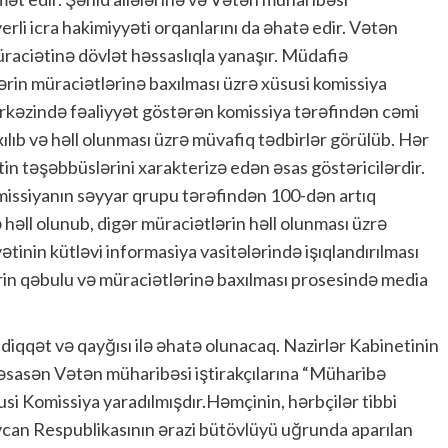
yerli icra hakimiyyəti orqanlarını da əhatə edir. Vətən
üraciətinə dövlət həssaslıqla yanaşır. Müdafiə
ərin müraciətlərinə baxılması üzrə xüsusi komissiya
Mərkəzində fəaliyyət göstərən komissiya tərəfindən cəmi
lıb və həll olunması üzrə müvafiq tədbirlər görülüb. Hər
tin təşəbbüslərini xarakterizə edən əsas göstəricilərdir.
missiyanın səyyar qrupu tərəfindən 100-dən artıq
 həll olunub, digər müraciətlərin həll olunması üzrə
tinin kütləvi informasiya vasitələrində işıqlandırılması
rin qəbulu və müraciətlərinə baxılması prosesində media
 diqqət və qayğısı ilə əhatə olunacaq. Nazirlər Kabinetinin
a əsasən Vətən müharibəsi iştirakçılarına “Müharibə
susi Komissiya yaradılmışdır.Həmçinin, hərbçilər tibbi
aycan Respublikasının ərazi bütövlüyü uğrunda aparılan