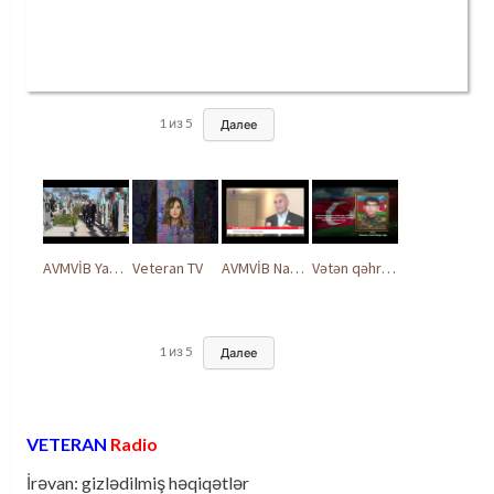
1
из
5
Далее
AVMVİB Yasamal rayon şöbəsinin kollektivi Şəhidlər Xiyabanında
Veteran TV
AVMVİB Naxçıvan MR təşkilatı şəhidlərimizin xatirəsinə həsr olunmuş tədbir keçirdi
Vətən qəhrəmanları ilə ucalır
1
из
5
Далее
VETERAN
Radio
İrəvan: gizlədilmiş həqiqətlər