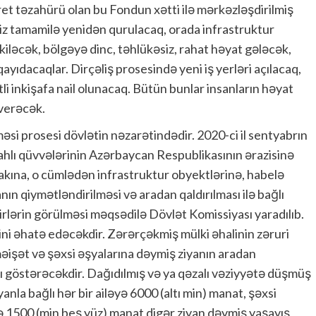
et təzahürü olan bu Fondun xətti ilə mərkəzləşdirilmiş
iz tamamilə yenidən qurulacaq, orada infrastruktur
kiləcək, bölgəyə dinc, təhlükəsiz, rahat həyat gələcək,
yıdacaqlar. Dirçəliş prosesində yeni iş yerləri açılacaq,
li inkişafa nail olunacaq. Bütün bunlar insanların həyat
 verəcək.
məsi prosesi dövlətin nəzarətindədir. 2020-ci il sentyabrın
ahlı qüvvələrinin Azərbaycan Respublikasının ərazisinə
akına, o cümlədən infrastruktur obyektlərinə, habelə
nın qiymətləndirilməsi və aradan qaldırılması ilə bağlı
lərin görülməsi məqsədilə Dövlət Komissiyası yaradılıb.
ini əhatə edəcəkdir. Zərərçəkmiş mülki əhalinin zəruri
 məişət və şəxsi əşyalarına dəymiş ziyanın aradan
rı göstərəcəkdir. Dağıdılmış və ya qəzalı vəziyyətə düşmüş
anla bağlı hər bir ailəyə 6000 (altı min) manat, şəxsi
nə 1500 (min beş yüz) manat digər ziyan dəymiş yaşayış