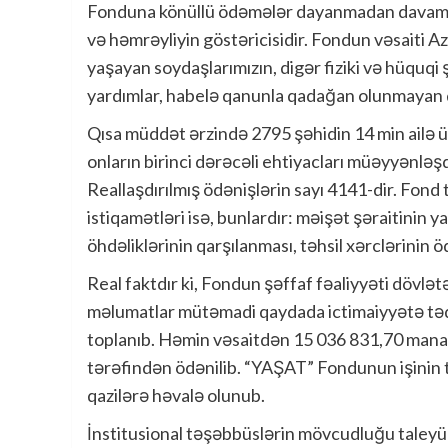
Fonduna könüllü ödəmələr dayanmadan davam ed
və həmrəyliyin göstəricisidir. Fondun vəsaiti A
yaşayan soydaşlarımızın, digər fiziki və hüquqi 
yardımlar, habelə qanunla qadağan olunmayan d
Qısa müddət ərzində 2795 şəhidin 14 min ailə ü
onların birinci dərəcəli ehtiyacları müəyyənləş
Reallaşdırılmış ödənişlərin sayı 4141-dir. Fond
istiqamətləri isə, bunlardır: məişət şəraitinin ya
öhdəliklərinin qarşılanması, təhsil xərclərinin ö
Real faktdır ki, Fondun şəffaf fəaliyyəti dövlətə 
məlumatlar mütəmadi qaydada ictimaiyyətə tə
toplanıb. Həmin vəsaitdən 15 036 831,70 manat 
tərəfindən ödənilib. “YAŞAT” Fondunun işinin tə
qazilərə həvalə olunub.
İnstitusional təşəbbüslərin mövcudluğu taleyükl