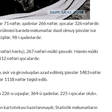
ar 71 nəfər, qadınlar 266 nəfər, qocalar 326 nəfərdir.
rülməsi barədə məlumatlar daxil olmuş şəxslər isə
şilər, 98-i qadınlardır.
 nəfəri hərbçi, 267 nəfəri mülki şəxsdir. Həmin mülki
112 nəfəri qocalardır.
, əsir və girovluqdan azad edilmiş şəxslər 1483 nəfər
ər 1118 nəfər təşkil edib.
 226-sı uşaqlar, 364-ü qadınlar, 225-i qocalar olub».
ların kartotekası hazırlanmayıb. Statistik məlumatların