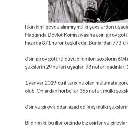
İtkin kimi qeydə alınmış mülki şəxslərdən uşaql
Haqqında Dövlət Komissiyasına əsir-girov götü
hazırda 871 nəfər təşkil edir. Bunlardan 773-ü ki
Əsir-girov götürüldüyü bildirilən şəxslərin 604
şəxslərin 29 nəfəri uşaqlar, 98 nəfəri qadınlar, 
1 yanvar 2019-cu il tarixinə olan məlumata görə
olub. Onlardan hərbçilər 365 nəfər, mülki şəxsl
Əsir və girovluqdan azad edilmiş mülki şəxslərin
Bildirim ki, bu illər ərzində biz əsirlər və girov