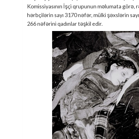
Komissiyasının İşçi qrupunun məlumata görə, 
hərbçilərin sayı 3170 nəfər, mülki şəxslərin sayı
266 nəfərini qadınlar təşkil edir.