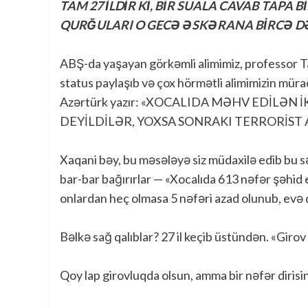
TAM 27 İLDİR Kİ, BİR SUALA CAVAB TAPA 
QURĞULARI O GECƏ ƏSKƏRANA BİRCƏ D
ABŞ-da yaşayan görkəmli alimimiz, professor T
status paylaşıb və çox hörmətli alimimizin müra
Azərtürk yazır: «XOCALIDA MƏHV EDİLƏN
DEYİLDİLƏR, YOXSA SONRAKI TERRORİST
Xaqani bəy, bu məsələyə siz müdaxilə edib bu s
bar-bar bağırırlar — «Xocalıda 613 nəfər şəhid 
onlardan heç olmasa 5 nəfəri azad olunub, evə 
Bəlkə sağ qalıblar? 27 il keçib üstündən. «Girov
Qoy lap girovluqda olsun, amma bir nəfər diris