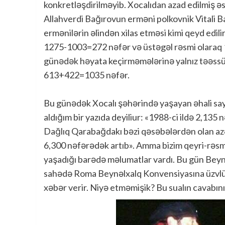
konkretləşdirilməyib. Xocalıdan azad edilmiş ə
Allahverdi Bağırovun erməni polkovnik Vitali Ba
ermənilərin əlindən xilas etməsi kimi qeyd edilir
1275-1003=272 nəfər və üstəgəl rəsmi olaraq 150
günədək həyata keçirməmələrinə yalnız təəssüf
613+422=1035 nəfər.
Bu günədək Xocalı şəhərində yaşayan əhali say
aldığım bir yazıda deyiliur: «1988-ci ildə 2,135
Dağlıq Qarabağdakı bəzi qəsəbələrdən olan azə
6,300 nəfərədək artıb». Amma bizim qeyri-rəs
yaşadığı barədə məlumatlar vardı. Bu gün Be
sahədə Roma Beynəlxalq Konvensiyasına üzvl
xəbər verir. Niyə etməmişik? Bu sualın cavabını