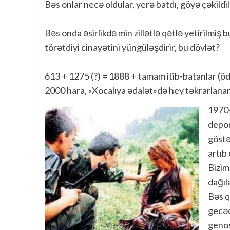
Bəs onlar necə oldular, yerə batdı, göyə çəkildil
Bəs onda əsirlikdə min zillətlə qətlə yetirilmiş 
törətdiyi cinayətini yüngüləşdirir, bu dövlət?
613 + 1275 (?) = 1888 + tamam itib-batanlar (ödür
2000 hara, «Xocalıya ədalət»də hey təkrarlana
1970-
depor
göstə
artıb 
Bizim
dağıl
Bəs q
gecəd
genos