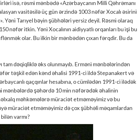
sirləri isə, rəsmi mənbədə «Azərbaycanın Milli Qəhrəmanı
lasyan vasitəsilə üç gün ərzində 1003 nəfər Xocalı əsirini
». Yəni Tarıyel bəyin şübhələri yersiz deyil. Rəsmi olaraq
 nəfər itkin. Yəni Xocalının aidiyyatlı orqanları bu işi bu
lənmək olar. Bu ilkin bir mənbədən çıxan fərqdir. Bu da
ı tam dəqiqliklə əks olunmayıb. Erməni mənbələrindən
 nəfər təşkil edən kənd əhalisi 1991-ci ildə Stepanakert və
rbaycanlı qaçqınlar hesabına, o cümlədən 1991-ci ilədək
mi mənbələrdə şəhərdə 10 min nəfərədək əhalinin
ynəlxalq məhkəmələrə müraciət etməməyimiz və bu
üyə müraciət etməməyimiz də çox şübhəli məqamlardan
 bilən varmı?