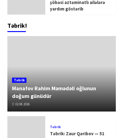
şöbəsi aztəminatlı ailələrə
yardım göstərib
Təbrik!
Təbrik
Manafov Rahim Məmədəli oğlunun
doğum günüdür
02.08.2026
Təbrik
Təbrik: Zaur Qəribov — 51