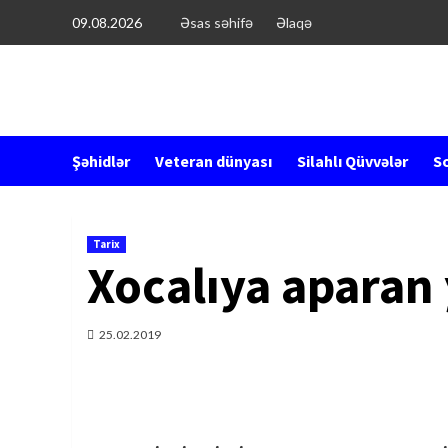
Перейти
09.08.2026
Əsas səhifə
Əlaqə
к
содержимому
Şəhidlər
Veteran dünyası
Silahlı Qüvvələr
So
Tarix
Xocalıya aparan y
25.02.2019