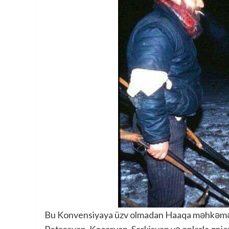
Bu Konvensiyaya üzv olmadan Haaqa məhkəməsinə