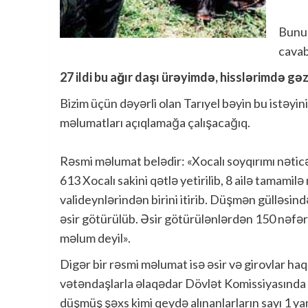
Bunu 
cavab
27 ildi bu ağır daşı ürəyimdə, hisslərimdə g
Bizim üçün dəyərli olan Tarıyel bəyin bu istəyini
məlumatları açıqlamağa çalışacağıq.
Rəsmi məlumat belədir: «Xocalı soyqırımı nəticə
613 Xocalı sakini qətlə yetirilib, 8 ailə tamamilə
valideynlərindən birini itirib. Düşmən gülləsin
əsir götürülüb. Əsir götürülənlərdən 150 nəfər
məlum deyil».
Digər bir rəsmi məlumat isə əsir və girovlar ha
vətəndaşlarla əlaqədar Dövlət Komissiyasında
düşmüş şəxs kimi qeydə alınanlarların sayı 1 ya