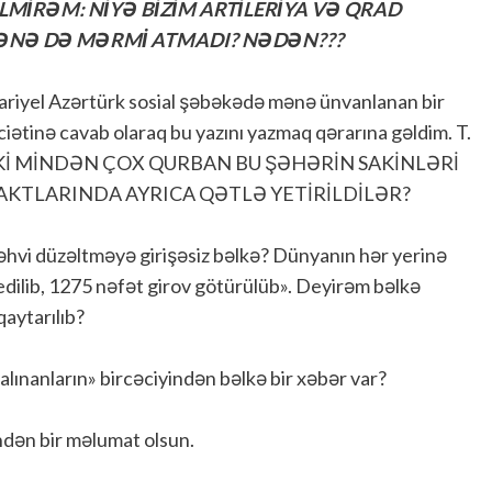
BİLMİRƏM: NİYƏ BİZİM ARTİLERİYA VƏ QRAD
ƏNƏ DƏ MƏRMİ ATMADI? NƏDƏN???
ariyel Azərtürk sosial şəbəkədə mənə ünvanlanan bir
ciətinə cavab olaraq bu yazını yazmaq qərarına gəldim. T.
 İKİ MİNDƏN ÇOX QURBAN BU ŞƏHƏRİN SAKİNLƏRİ
 AKTLARINDA AYRICA QƏTLƏ YETİRİLDİLƏR?
əhvi düzəltməyə girişəsiz bəlkə? Dünyanın hər yerinə
edilib, 1275 nəfət girov götürülüb». Deyirəm bəlkə
qaytarılıb?
 alınanların» bircəciyindən bəlkə bir xəbər var?
indən bir məlumat olsun.