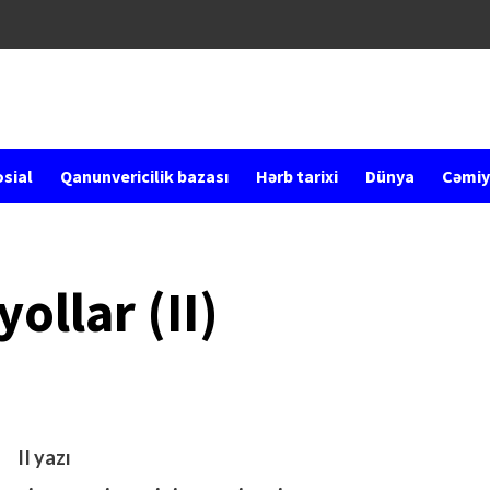
sial
Qanunvericilik bazası
Hərb tarixi
Dünya
Cəmiy
ollar (II)
II yazı