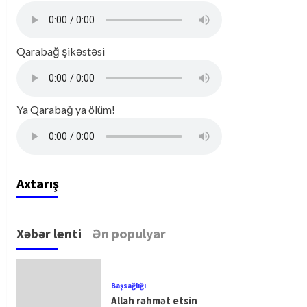
Qarabağ şikəstəsi
Ya Qarabağ ya ölüm!
Axtarış
Xəbər lenti
Ən populyar
Başsağlığı
Allah rəhmət etsin