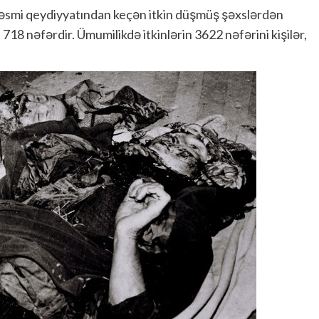
rəsmi qeydiyyatından keçən itkin düşmüş şəxslərdən
 718 nəfərdir. Ümumilikdə itkinlərin 3622 nəfərini kişilər,