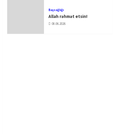
Başsağlığı
Allah rəhmət etsin!
08.06.2026