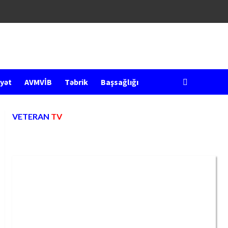
yət
AVMVİB
Təbrik
Başsağlığı
VETERAN
TV