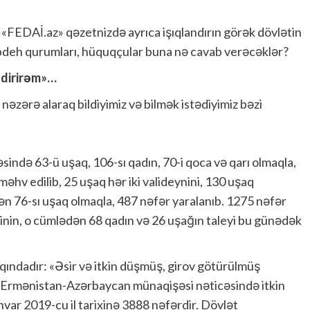
«FEDAİ.az» qəzetnizdə ayrıca işıqlandırın görək dövlətin
deh qurumları, hüquqçular buna nə cavab verəcəklər?
əzdirirəm»…
 nəzərə alaraq bildiyimiz və bilmək istədiyimiz bəzi
sində 63-ü uşaq, 106-sı qadın, 70-i qoca və qarı olmaqla,
 məhv edilib, 25 uşaq hər iki valideynini, 130 uşaq
dən 76-sı uşaq olmaqla, 487 nəfər yaralanıb. 1275 nəfər
inin, o cümlədən 68 qadın və 26 uşağın taleyi bu günədək
qqındadır: «Əsir və itkin düşmüş, girov götürülmüş
 Ermənistan-Azərbaycan münaqişəsi nəticəsində itkin
nvar 2019-cu il tarixinə 3888 nəfərdir. Dövlət