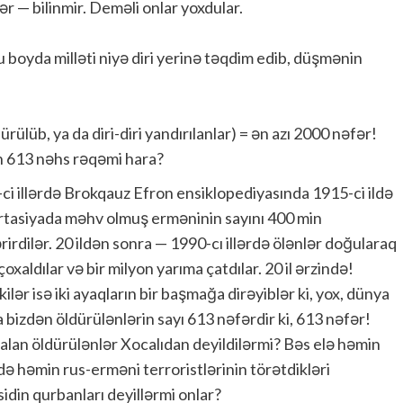
ər — bilinmir. Deməli onlar yoxdular.
bu boyda milləti niyə diri yerinə təqdim edib, düşmənin
ülüb, ya da diri-diri yandırılanlar) = ən azı 2000 nəfər!
n 613 nəhs rəqəmi hara?
ci illərdə Brokqauz Efron ensiklopediyasında 1915-ci ildə
tasiyada məhv olmuş erməninin sayını 400 min
rirdilər. 20 ildən sonra — 1990-cı illərdə ölənlər doğularaq
çoxaldılar və bir milyon yarıma çatdılar. 20 il ərzində!
kilər isə iki ayaqların bir başmağa dirəyiblər ki, yox, dünya
a bizdən öldürülənlərin sayı 613 nəfərdir ki, 613 nəfər!
alan öldürülənlər Xocalıdan deyildilərmi? Bəs elə həmin
ə həmin rus-erməni terroristlərinin törətdikləri
idin qurbanları deyillərmi onlar?