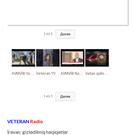
1
из
5
Далее
AVMVİB Yasamal rayon şöbəsinin kollektivi Şəhidlər Xiyabanında
Veteran TV
AVMVİB Naxçıvan MR təşkilatı şəhidlərimizin xatirəsinə həsr olunmuş tədbir keçirdi
Vətən qəhrəmanları ilə ucalır
1
из
5
Далее
VETERAN
Radio
İrəvan: gizlədilmiş həqiqətlər