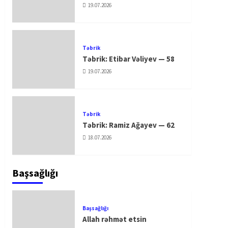
19.07.2026
Təbrik
Təbrik: Etibar Vəliyev — 58
19.07.2026
Təbrik
Təbrik: Ramiz Ağayev — 62
18.07.2026
Başsağlığı
Başsağlığı
Allah rəhmət etsin