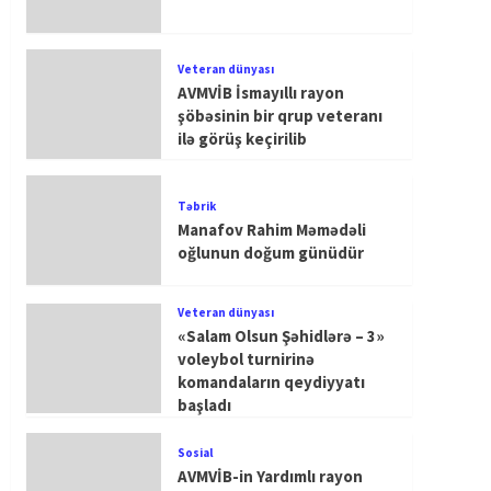
Veteran dünyası
AVMVİB İsmayıllı rayon
şöbəsinin bir qrup veteranı
ilə görüş keçirilib
Təbrik
Manafov Rahim Məmədəli
oğlunun doğum günüdür
Veteran dünyası
«Salam Olsun Şəhidlərə – 3»
voleybol turnirinə
komandaların qeydiyyatı
başladı
Sosial
AVMVİB-in Yardımlı rayon