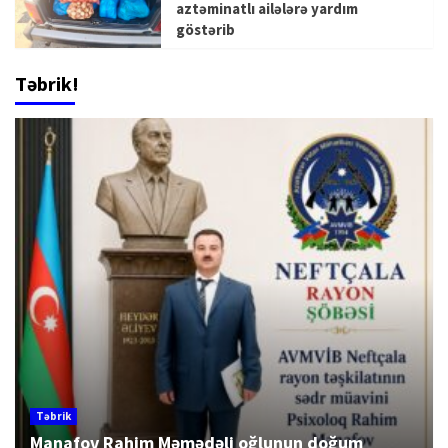
aztəminatlı ailələrə yardım
göstərib
Təbrik!
Təbrik
Manafov Rahim Məmədəli oğlunun doğum