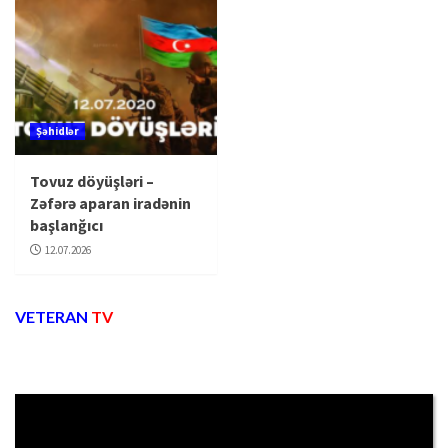
Şəhidlər
Tovuz döyüşləri –
Zəfərə aparan iradənin
başlanğıcı
12.07.2026
VETERAN
TV