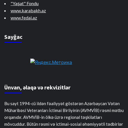
"Yaşat" Fondu
www.karabakh.az
www.fedai.az
Sayğac
Ünvan, əlaqə və rekvizitlər
Bu sayt 1994-cü ildən fəaliyyət göstərən Azərbaycan Vətən
Müharibəsi Veteranları İctimai Birliyinin (AVMVİB) rəsmi mətbu
orqanıdır. AVMVİB-in ölkə üzrə regional təşkilatları
mövcuddur. Bütün rəsmi və ictimai-sosial əhəmiyyətli tədbirlər