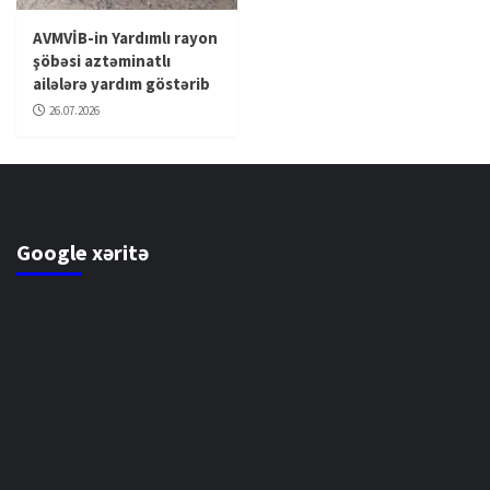
AVMVİB-in Yardımlı rayon
şöbəsi aztəminatlı
ailələrə yardım göstərib
26.07.2026
Google xəritə