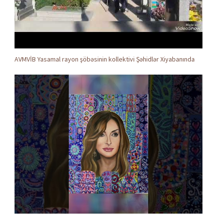
AVMVİB Yasamal rayon şöbəsinin kollektivi Şəhidlər Xiyabanında