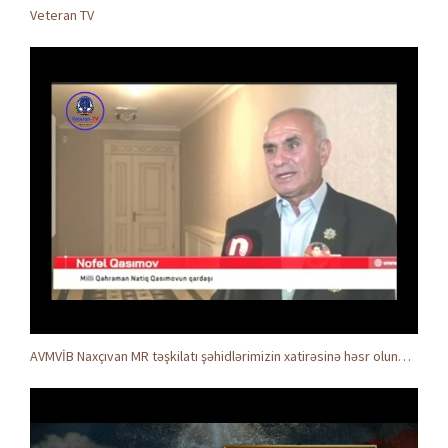
Veteran TV
AVMVİB Naxçıvan MR təşkilatı şəhidlərimizin xatirəsinə həsr olunmuş tədbir keçirdi