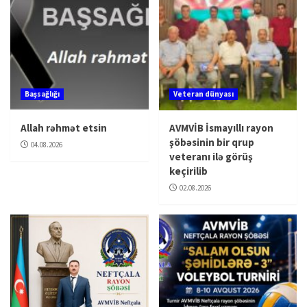
Başsağlığı
Veteran dünyası
Allah rəhmət etsin
AVMVİB İsmayıllı rayon
şöbəsinin bir qrup
04.08.2026
veteranı ilə görüş
keçirilib
02.08.2026