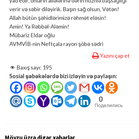
yad edir, onların ailələrinə dərin hüznlə başsağlığı
verir və səbir diləyirik. Başın sağ olsun, Vətən!
Allah bütün şəhidlərimizə rəhmət eləsin!
Amin! Ya Rəbbəl-Aləmin!
Mübariz Eldar oğlu
AVMVİB-nin Neftçala rayon şöbə sədri
Yazını çap et
Baxış sayı:
195
Sosial şəbəkələrdə bizi izləyin və paylaşın:
0
Поделились
Mövzu üzrə digər xəbərlər