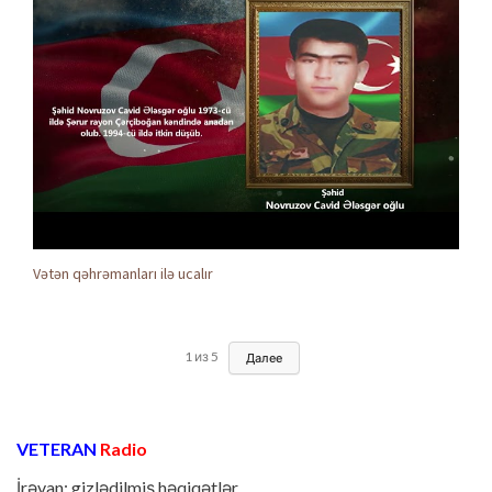
Vətən qəhrəmanları ilə ucalır
1
из
5
Далее
VETERAN
Radio
İrəvan: gizlədilmiş həqiqətlər