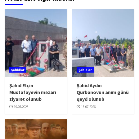
Şəhidlər
Şəhidlər
Şəhid Elçin
Şəhid Aydın
Mustafayevin məzarı
Qurbanovun anım günü
ziyarət olunub
qeyd olunub
19.07.2026
18.07.2026