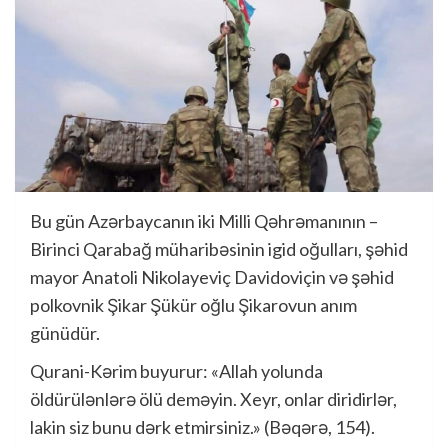
Bu gün Azərbaycanın iki Milli Qəhrəmanının –
Birinci Qarabağ müharibəsinin igid oğulları, şəhid
mayor Anatoli Nikolayeviç Davidoviçin və şəhid
polkovnik Şikar Şükür oğlu Şikarovun anım
günüdür.
Qurani-Kərim buyurur: «Allah yolunda
öldürülənlərə ölü deməyin. Xeyr, onlar diridirlər,
lakin siz bunu dərk etmirsiniz.» (Bəqərə, 154).