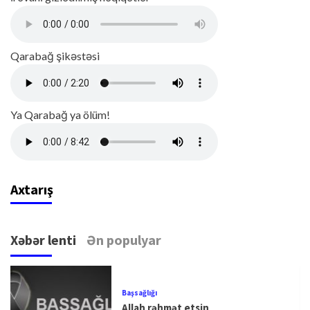
Qarabağ şikəstəsi
Ya Qarabağ ya ölüm!
Axtarış
Xəbər lenti
Ən populyar
Başsağlığı
Allah rəhmət etsin