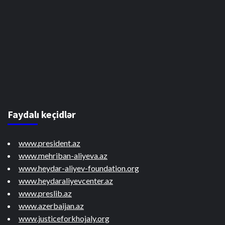
Faydalı keçidlər
www.president.az
www.mehriban-aliyeva.az
www.heydar-aliyev-foundation.org
www.heydaraliyevcenter.az
www.preslib.az
www.azerbaijan.az
www.justiceforkhojaly.org