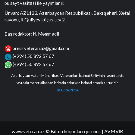
bu sayt vasitəsi ilə yayımlanır.
Ünvan: AZ1123, Azərbaycan Respublikası, Bakı şəhəri, Xətai
rayonu, R.Quliyev küçəsi, ev 2.
Baş redaktor: N. Məmmədli
press.veteran.az@gmail.com
(+994) 50 892 57 67
(+994) 50 892 57 67
Azərbaycan Vətən Müharibəsi Veteranları İctimai Birliyinin rəsmi saytı.
Saytdakı materiallardan istifadə edərkən istinad etmək zəruridir!
© 1994-2024
www.veteran.az © Bütün hüquqları qorunur.
| AVMVİB