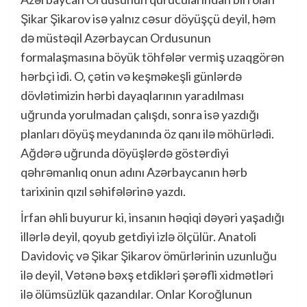
Şikar Şikarov isə yalnız cəsur döyüşçü deyil, həm
də müstəqil Azərbaycan Ordusunun
formalaşmasına böyük töhfələr vermiş uzaqgörən
hərbçi idi. O, çətin və keşməkeşli günlərdə
dövlətimizin hərbi dayaqlarının yaradılması
uğrunda yorulmadan çalışdı, sonra isə yazdığı
planları döyüş meydanında öz qanı ilə möhürlədi.
Ağdərə uğrunda döyüşlərdə göstərdiyi
qəhrəmanlıq onun adını Azərbaycanın hərb
tarixinin qızıl səhifələrinə yazdı.
İrfan əhli buyurur ki, insanın həqiqi dəyəri yaşadığı
illərlə deyil, qoyub getdiyi izlə ölçülür. Anatoli
Davidoviç və Şikar Şikarov ömürlərinin uzunluğu
ilə deyil, Vətənə bəxş etdikləri şərəfli xidmətləri
ilə ölümsüzlük qazandılar. Onlar Koroğlunun