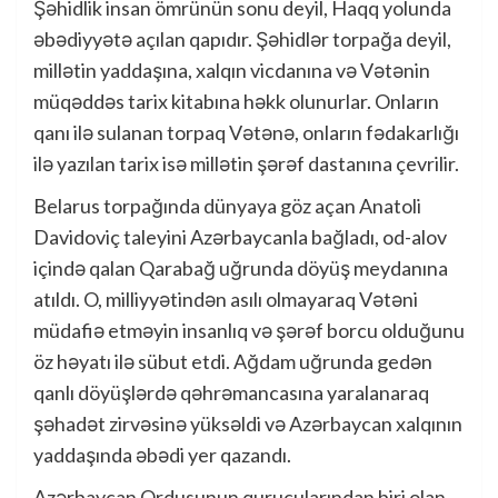
Şəhidlik insan ömrünün sonu deyil, Haqq yolunda
əbədiyyətə açılan qapıdır. Şəhidlər torpağa deyil,
millətin yaddaşına, xalqın vicdanına və Vətənin
müqəddəs tarix kitabına həkk olunurlar. Onların
qanı ilə sulanan torpaq Vətənə, onların fədakarlığı
ilə yazılan tarix isə millətin şərəf dastanına çevrilir.
Belarus torpağında dünyaya göz açan Anatoli
Davidoviç taleyini Azərbaycanla bağladı, od-alov
içində qalan Qarabağ uğrunda döyüş meydanına
atıldı. O, milliyyətindən asılı olmayaraq Vətəni
müdafiə etməyin insanlıq və şərəf borcu olduğunu
öz həyatı ilə sübut etdi. Ağdam uğrunda gedən
qanlı döyüşlərdə qəhrəmancasına yaralanaraq
şəhadət zirvəsinə yüksəldi və Azərbaycan xalqının
yaddaşında əbədi yer qazandı.
Azərbaycan Ordusunun qurucularından biri olan