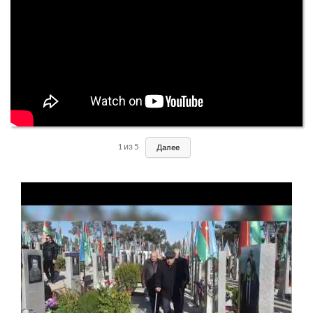
1
из
5
Далее