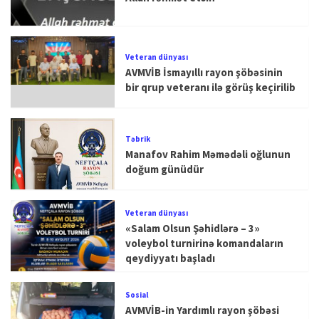
Veteran dünyası
AVMVİB İsmayıllı rayon şöbəsinin
bir qrup veteranı ilə görüş keçirilib
Təbrik
Manafov Rahim Məmədəli oğlunun
doğum günüdür
Veteran dünyası
«Salam Olsun Şəhidlərə – 3»
voleybol turnirinə komandaların
qeydiyyatı başladı
Sosial
AVMVİB-in Yardımlı rayon şöbəsi