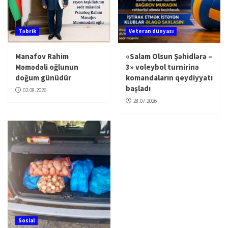
Təbrik
Veteran dünyası
Manafov Rahim
«Salam Olsun Şəhidlərə –
Məmədəli oğlunun
3» voleybol turnirinə
doğum günüdür
komandaların qeydiyyatı
başladı
02.08.2026
28.07.2026
Sosial