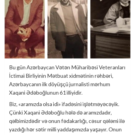
Bu gün Azərbaycan Vətən Müharibəsi Veteranları
İctimai Birliyinin Mətbuat xidmətinin rəhbəri,
Azərbaycanın ilk döyüşçü jurnalisti mərhum
Xaqani Ədəboğlunun 61 illiyidir.
Biz, «aramızda olsa idi» ifadəsini işlətməyəcəyik.
Çünki Xaqani Ədəboğlu hələ də aramızdadır,
qəlbimizdədir və onun fədakarlığı, cəsur qələmi ilə
yazdığı hər sətir milli yaddaşımızda yaşayır. Onun