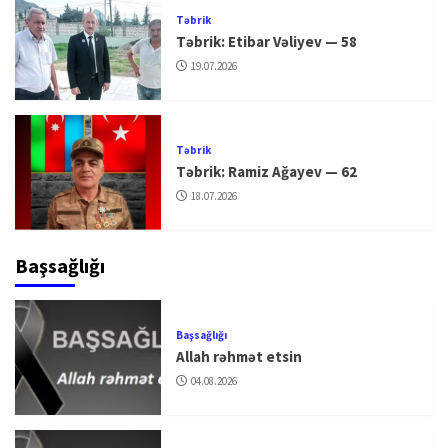
Təbrik
Təbrik: Etibar Vəliyev — 58
19.07.2026
Təbrik
Təbrik: Ramiz Ağayev — 62
18.07.2026
Başsağlığı
Başsağlığı
Allah rəhmət etsin
04.08.2026