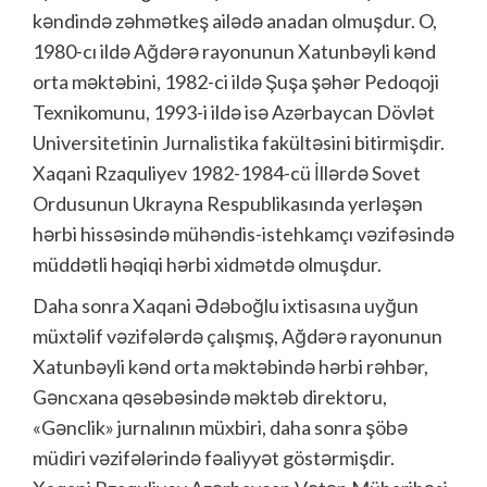
kəndində zəhmətkeş ailədə anadan olmuşdur. O,
1980-cı ildə Ağdərə rayonunun Xatunbəyli kənd
orta məktəbini, 1982-ci ildə Şuşa şəhər Pedoqoji
Texnikomunu, 1993-i ildə isə Azərbaycan Dövlət
Universitetinin Jurnalistika fakültəsini bitirmişdir.
Xaqani Rzaquliyev 1982-1984-cü İllərdə Sovet
Ordusunun Ukrayna Respublikasında yerləşən
hərbi hissəsində mühəndis-istehkamçı vəzifəsində
müddətli həqiqi hərbi xidmətdə olmuşdur.
Daha sonra Xaqani Ədəboğlu ixtisasına uyğun
müxtəlif vəzifələrdə çalışmış, Ağdərə rayonunun
Xatunbəyli kənd orta məktəbində hərbi rəhbər,
Gəncxana qəsəbəsində məktəb direktoru,
«Gənclik» jurnalının müxbiri, daha sonra şöbə
müdiri vəzifələrində fəaliyyət göstərmişdir.