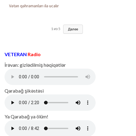
Vətən qəhrəmanları ilə ucalır
1
из
5
Далее
VETERAN
Radio
İrəvan: gizlədilmiş həqiqətlər
Qarabağ şikəstəsi
Ya Qarabağ ya ölüm!