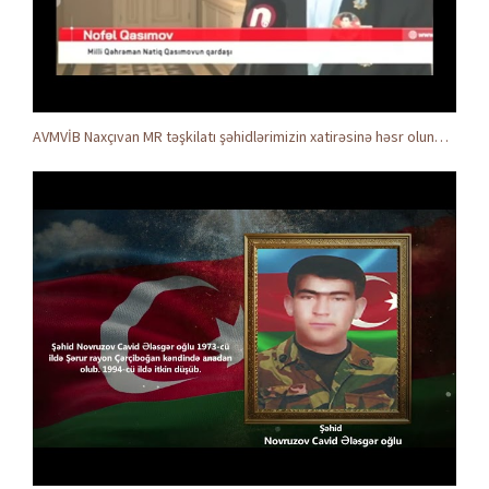
AVMVİB Naxçıvan MR təşkilatı şəhidlərimizin xatirəsinə həsr olunmuş tədbir keçirdi