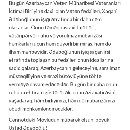
Bu gün Azərbaycan Vətən Müharibəsi Veteranları
İctimai Birliyinə daxil olan Vətən fədailəri, Xaqani
Ədəboğlunun işığı ətrafında bir daha cəm
olacaqlar. Onun təmənnasız xidmətləri,
vətənpərvər ruhu və yorulmaz mübarizəsi
həmkarları üçün həm dəyərli bir miras, həm də
ilham mənbəyidir. Ədəboğlunun işıq saçan irsi
ətrafında toplaşan bu fədailər, onun ideallarına
sadiq qalaraq, Azərbaycanın gələcəyinə, sarsılmaz
müstəqilliyinə və ərazi bütövlüyünə töhfə
verməyə davam edəcəklər. Bu gün bir daha onun
ruhuna ehtiram göstərəcək, onun əziz xatirəsini
yaşadaraq, həm birliyimizi, həm də mübarizəmizi
əbədi möhkəmləndirəcəklər.
Cənnətdəki Mövludun mübarək olsun, böyük
Ustad Ədəboğlu!