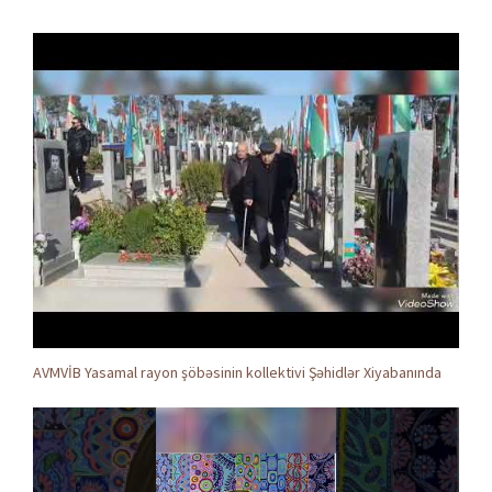
AVMVİB Yasamal rayon şöbəsinin kollektivi Şəhidlər Xiyabanında