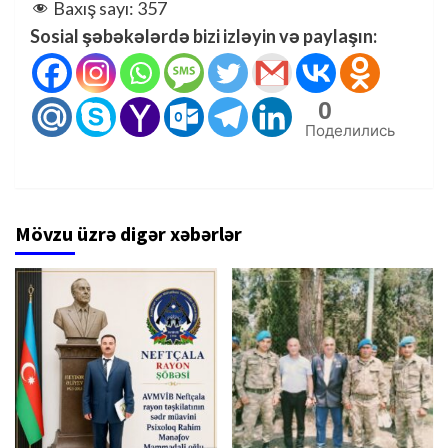
Baxış sayı:
357
Sosial şəbəkələrdə bizi izləyin və paylaşın:
0
Поделились
Mövzu üzrə digər xəbərlər