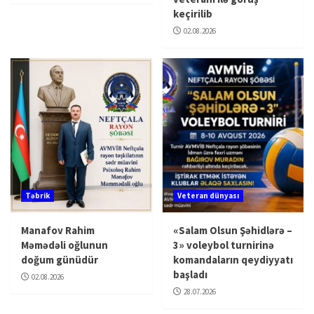
keçirilib
02.08.2026
Təbrik
Veteran dünyası
Manafov Rahim
«Salam Olsun Şəhidlərə –
Məmədəli oğlunun
3» voleybol turnirinə
doğum günüdür
komandaların qeydiyyatı
başladı
02.08.2026
28.07.2026