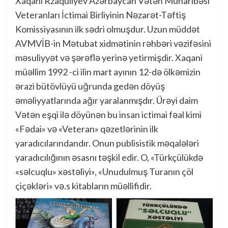
Xaqani Rzaquliyev Azərbaycan Vətən Müharibəsi
Veteranları İctimai Birliyinin Nəzarət-Təftiş
Komissiyasının ilk sədri olmuşdur. Uzun müddət
AVMVİB-in Mətubat xidmətinin rəhbəri vəzifəsini
məsuliyyət və şərəflə yerinə yetirmişdir. Xaqani
müəllim 1992 -ci ilin mart ayının 12-də ölkəmizin
ərazi bütövlüyü uğrunda gedən döyüş
əməliyyatlarında ağır yaralanmışdır. Ürəyi daim
Vətən eşqi ilə döyünən bu insan ictimai fəal kimi
«Fədai» və «Veteran» qəzetlərinin ilk
yaradıcılarındandır. Onun publisistik məqalələri
yaradıcılığının əsasnı təşkil edir. O, «Türkçülükdə
«səlcuqlu» xəstəliyi», «Unudulmuş Turanın çöl
çiçəkləri» və.s kitabların müəllifidir.