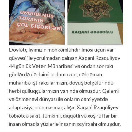
Dövlətçiliyimizin möhkəmləndirilməsi üçün var
qüvvəsi ilə yorulmadan calışan Xaqani Rzaquliyev
44 günlük Vətən Müharibəsi və ondan sonrakı
günlərdə də daimi ordumuzun, qəhrəman
müharibə ıştirakcılarmızın, döyüş bölgələrində
hərbi qulluqçularmızın yanında olmusdur. Qələmi
və öz mənəvi dünyası ilə onların cəmiyyətdə
adaptasiya olunmasına çalışır. Xaqani Rzaquliyev
təbiətcə sakit, təmkinli, diqqətli və xoş rəftar bir
insan olmaqla yüzlərlə insanın xeyirxahı olmuşdur.