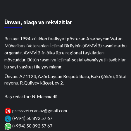
Ünvan, əlaqə və rekvizitlər
Bu sayt 1994-cü ildən fəaliyyət göstərən Azərbaycan Vətən
Müharibəsi Veteranları İctimai Birliyinin (AVMVİB) rəsmi mətbu
orqanıdır. AVMVİB-in ölkə üzrə regional təşkilatları
mövcuddur. Bütün rəsmi və ictimai-sosial əhəmiyyətli tədbirlər
bu sayt vasitəsi ilə yayımlanır.
Ünvan: AZ1123, Azərbaycan Respublikası, Bakı şəhəri, Xətai
rayonu, R.Quliyev küçəsi, ev 2.
Baş redaktor: N. Məmmədli
press.veteran.az@gmail.com
(+994) 50 892 57 67
(+994) 50 892 57 67