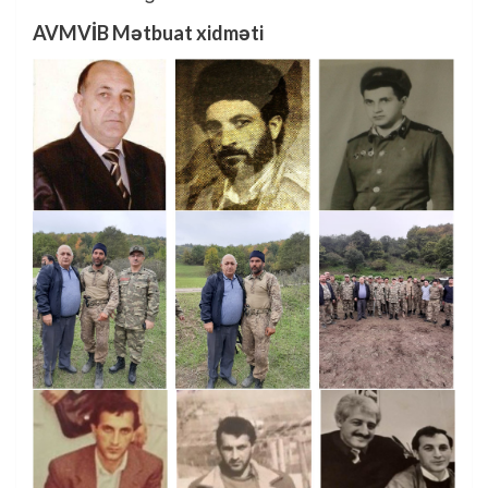
AVMVİB Mətbuat xidməti