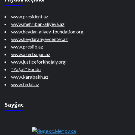
www.president.az
www.mehriban-aliyeva.az
www.heydar-aliyev-foundation.org
www.heydaraliyevcenter.az
www.preslib.az
www.azerbaijan.az
www.justiceforkhojaly.org
"Yaşat" Fondu
www.karabakh.az
www.fedai.az
Sayğac