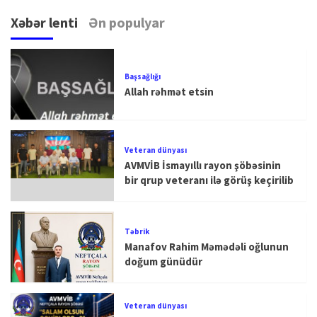
Xəbər lenti
Ən populyar
Başsağlığı
Allah rəhmət etsin
Veteran dünyası
AVMVİB İsmayıllı rayon şöbəsinin
bir qrup veteranı ilə görüş keçirilib
Təbrik
Manafov Rahim Məmədəli oğlunun
doğum günüdür
Veteran dünyası