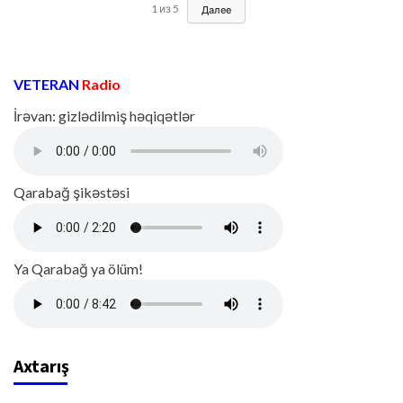
1
из
5
Далее
VETERAN
Radio
İrəvan: gizlədilmiş həqiqətlər
Qarabağ şikəstəsi
Ya Qarabağ ya ölüm!
Axtarış