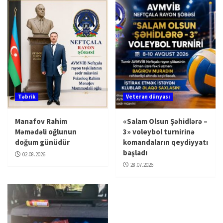
Təbrik
Veteran dünyası
Manafov Rahim
«Salam Olsun Şəhidlərə –
Məmədəli oğlunun
3» voleybol turnirinə
doğum günüdür
komandaların qeydiyyatı
başladı
02.08.2026
28.07.2026