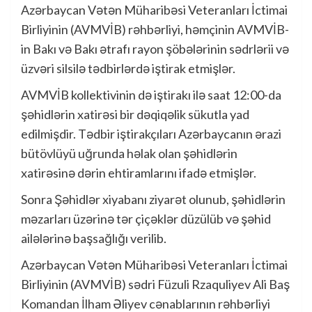
Azərbaycan Vətən Müharibəsi Veteranları İctimai
Birliyinin (AVMVİB) rəhbərliyi, həmçinin AVMVİB-
in Bakı və Bakı ətrafı rayon şöbələrinin sədrlərii və
üzvəri silsilə tədbirlərdə iştirak etmişlər.
AVMVİB kollektivinin də iştirakı ilə saat 12:00-da
şəhidlərin xatirəsi bir dəqiqəlik sükutla yad
edilmişdir. Tədbir iştirakçıları Azərbaycanın ərazi
bütövlüyü uğrunda həlak olan şəhidlərin
xatirəsinə dərin ehtiramlarını ifadə etmişlər.
Sonra Şəhidlər xiyabanı ziyarət olunub, şəhidlərin
məzarları üzərinə tər çiçəklər düzülüb və şəhid
ailələrinə başsağlığı verilib.
Azərbaycan Vətən Müharibəsi Veteranları İctimai
Birliyinin (AVMVİB) sədri Füzuli Rzaquliyev Ali Baş
Komandan İlham Əliyev cənablarının rəhbərliyi