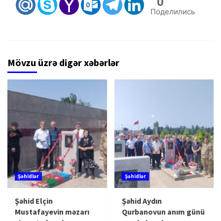
0
Поделились
Mövzu üzrə digər xəbərlər
Şəhidlər
Şəhidlər
Şəhid Elçin
Şəhid Aydın
Mustafayevin məzarı
Qurbanovun anım günü