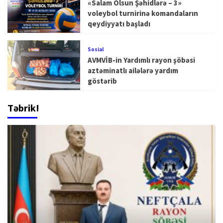
«Salam Olsun Şəhidlərə – 3»
voleybol turnirinə komandaların
qeydiyyatı başladı
Sosial
AVMVİB-in Yardımlı rayon şöbəsi
aztəminatlı ailələrə yardım
göstərib
Təbrik!