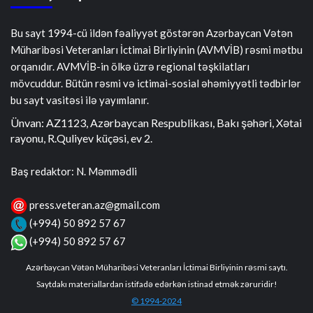
Bu sayt 1994-cü ildən fəaliyyət göstərən Azərbaycan Vətən
Müharibəsi Veteranları İctimai Birliyinin (AVMVİB) rəsmi mətbu
orqanıdır. AVMVİB-in ölkə üzrə regional təşkilatları
mövcuddur. Bütün rəsmi və ictimai-sosial əhəmiyyətli tədbirlər
bu sayt vasitəsi ilə yayımlanır.
Ünvan: AZ1123, Azərbaycan Respublikası, Bakı şəhəri, Xətai
rayonu, R.Quliyev küçəsi, ev 2.
Baş redaktor: N. Məmmədli
press.veteran.az@gmail.com
(+994) 50 892 57 67
(+994) 50 892 57 67
Azərbaycan Vətən Müharibəsi Veteranları İctimai Birliyinin rəsmi saytı.
Saytdakı materiallardan istifadə edərkən istinad etmək zəruridir!
© 1994-2024