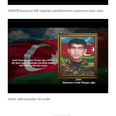
AVMVİB Naxçıvan MR təşkilatı şəhidlərimizin xatirəsinə həsr olunmuş tədbir keçirdi
Vətən qəhrəmanları ilə ucalır