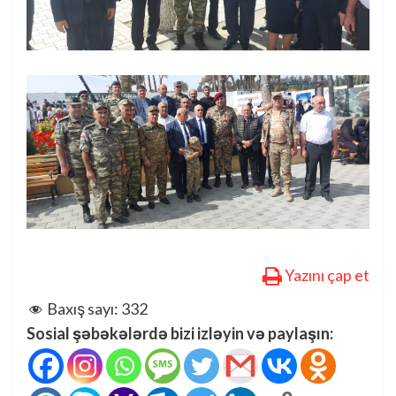
Yazını çap et
Baxış sayı:
332
Sosial şəbəkələrdə bizi izləyin və paylaşın: