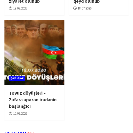
ziyarət olunub
qeyd olunub
19.07.2026
18.07.2026
Şəhidlər
Tovuz döyüşləri –
Zəfərə aparan iradənin
başlanğıcı
12.07.2026