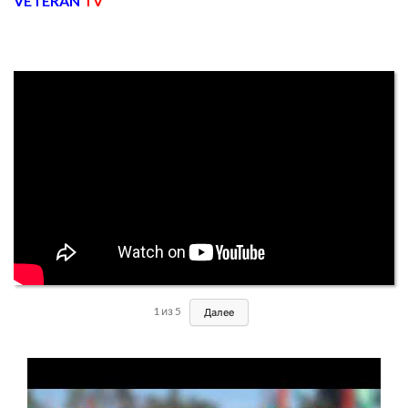
VETERAN
TV
1
из
5
Далее