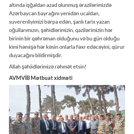
altında işğaldan azad olunmuş ərazilərimizdə
Azərbaycan bayrağını yenidən ucaldan,
suverenliyimizi bərpa edən, şanlı tarix yazan
oğullarımızın, şəhidlərimizin, qazilərimizin hər
birinin bir qəhrəman olduğunu və bu gün olduğu
kimi həmişə hər kəsin onlarla fəxr edəcəyini, qürur
duyacağını bildirmişdir.
Allah şəhiidlərimizə rəhmət etsin!
AVMVİB Mətbuat xidməti