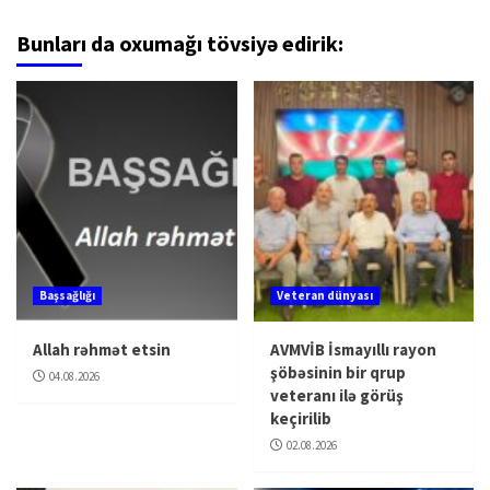
Bunları da oxumağı tövsiyə edirik:
Başsağlığı
Veteran dünyası
Allah rəhmət etsin
AVMVİB İsmayıllı rayon
şöbəsinin bir qrup
04.08.2026
veteranı ilə görüş
keçirilib
02.08.2026