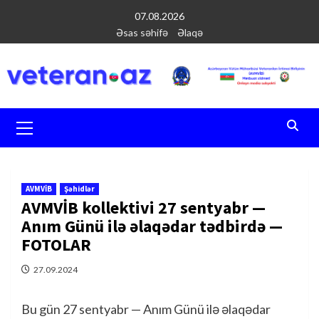
Перейти
07.08.2026
к
Əsas səhifə
Əlaqə
содержимому
Основное
меню
AVMVİB
Şəhidlər
AVMVİB kollektivi 27 sentyabr —
Anım Günü ilə əlaqədar tədbirdə —
FOTOLAR
27.09.2024
Bu gün 27 sentyabr — Anım Günü ilə əlaqədar