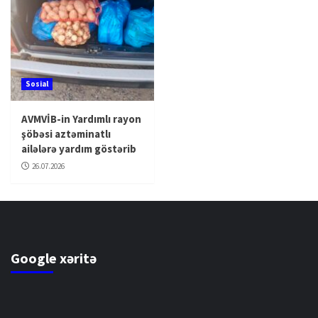
Sosial
AVMVİB-in Yardımlı rayon
şöbəsi aztəminatlı
ailələrə yardım göstərib
26.07.2026
Google xəritə