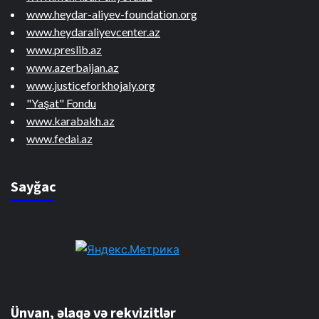
www.heydar-aliyev-foundation.org
www.heydaraliyevcenter.az
www.preslib.az
www.azerbaijan.az
www.justiceforkhojaly.org
"Yaşat" Fondu
www.karabakh.az
www.fedai.az
Sayğac
Ünvan, əlaqə və rekvizitlər