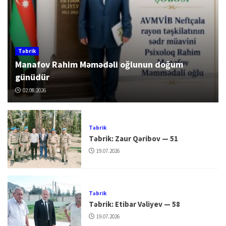
Təbrik
Manafov Rahim Məmədəli oğlunun doğum
günüdür
02.08.2026
Təbrik
Təbrik: Zaur Qəribov — 51
19.07.2026
Təbrik
Təbrik: Etibar Vəliyev — 58
19.07.2026