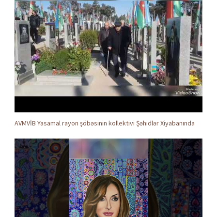
AVMVİB Yasamal rayon şöbəsinin kollektivi Şəhidlər Xiyabanında