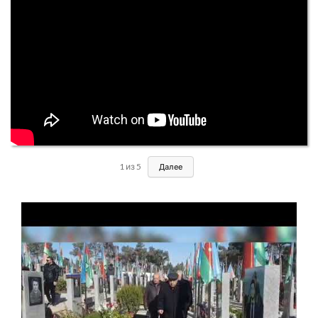
1
из
5
Далее