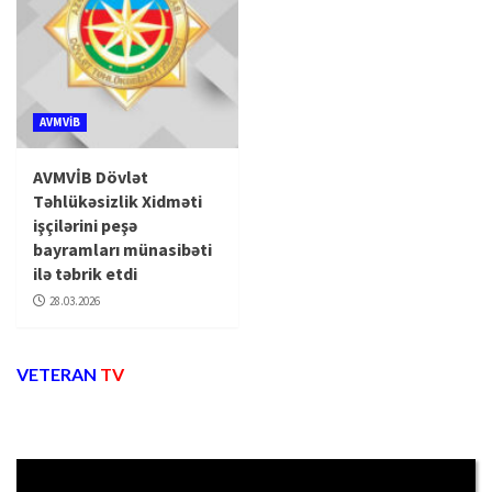
AVMVİB
AVMVİB Dövlət
Təhlükəsizlik Xidməti
işçilərini peşə
bayramları münasibəti
ilə təbrik etdi
28.03.2026
VETERAN
TV