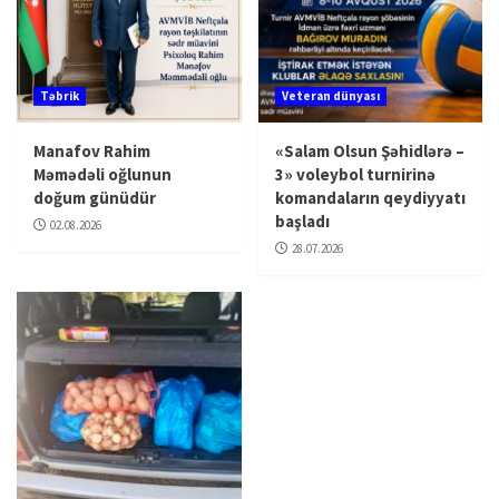
Təbrik
Veteran dünyası
Manafov Rahim
«Salam Olsun Şəhidlərə –
Məmədəli oğlunun
3» voleybol turnirinə
doğum günüdür
komandaların qeydiyyatı
başladı
02.08.2026
28.07.2026