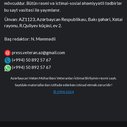
mövcuddur. Bütün rəsmi və ictimai-sosial əhəmiyyətli tədbirlər
bu sayt vasitəsi ilə yayımlanır.
Ünvan: AZ1123, Azərbaycan Respublikası, Bakı şəhəri, Xətai
rayonu, R.Quliyev küçəsi, ev 2.
Baş redaktor: N. Məmmədli
press.veteran.az@gmail.com
(+994) 50 892 57 67
(+994) 50 892 57 67
Azərbaycan Vətən Müharibəsi Veteranları İctimai Birliyinin rəsmi saytı.
Saytdakı materiallardan istifadə edərkən istinad etmək zəruridir!
© 1994-2024