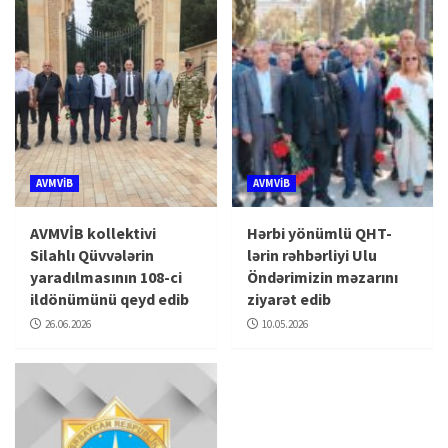
AVMVİB
AVMVİB
AVMVİB kollektivi
Hərbi yönümlü QHT-
Silahlı Qüvvələrin
lərin rəhbərliyi Ulu
yaradılmasının 108-ci
Öndərimizin məzarını
ildönümünü qeyd edib
ziyarət edib
26.06.2026
10.05.2026