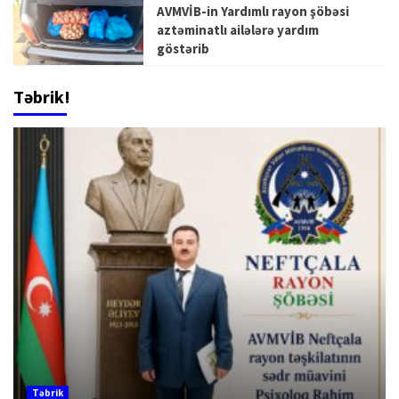
AVMVİB-in Yardımlı rayon şöbəsi
aztəminatlı ailələrə yardım
göstərib
Təbrik!
Təbrik