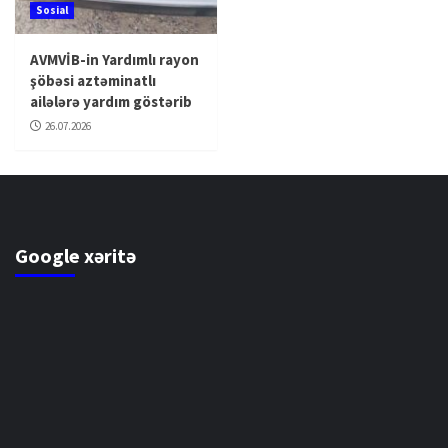
Sosial
AVMVİB-in Yardımlı rayon
şöbəsi aztəminatlı
ailələrə yardım göstərib
26.07.2026
Google xəritə