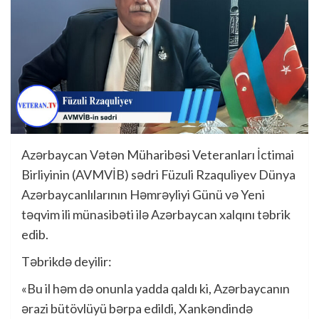
Azərbaycan Vətən Müharibəsi Veteranları İctimai
Birliyinin (AVMVİB) sədri Füzuli Rzaquliyev Dünya
Azərbaycanlılarının Həmrəyliyi Günü və Yeni
təqvim ili münasibəti ilə Azərbaycan xalqını təbrik
edib.
Təbrikdə deyilir:
«Bu il həm də onunla yadda qaldı ki, Azərbaycanın
ərazi bütövlüyü bərpa edildi, Xankəndində