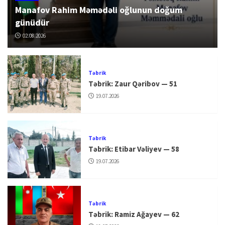
Manafov Rahim Məmədəli oğlunun doğum
günüdür
02.08.2026
Təbrik
Təbrik: Zaur Qəribov — 51
19.07.2026
Təbrik
Təbrik: Etibar Vəliyev — 58
19.07.2026
Təbrik
Təbrik: Ramiz Ağayev — 62