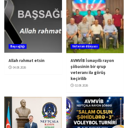
Başsağlığı
Veteran dünyası
Allah rəhmət etsin
AVMVİB İsmayıllı rayon
şöbəsinin bir qrup
04.08.2026
veteranı ilə görüş
keçirilib
02.08.2026