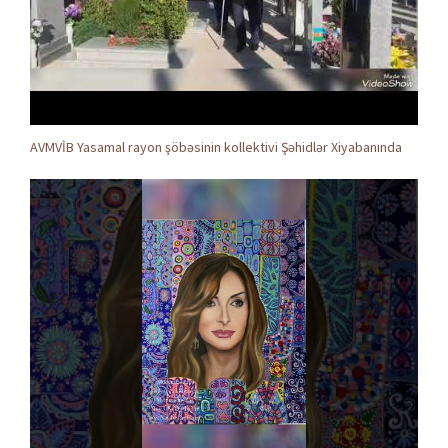
AVMVİB Yasamal rayon şöbəsinin kollektivi Şəhidlər Xiyabanında