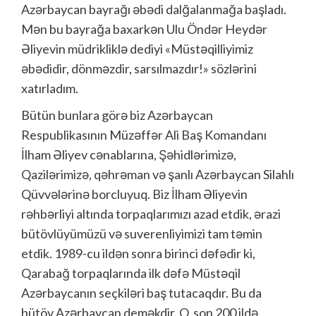
Azərbaycan bayrağı əbədi dalğalanmağa başladı.
Mən bu bayrağa baxarkən Ulu Öndər Heydər
Əliyevin müdrikliklə dediyi «Müstəqilliyimiz
əbədidir, dönməzdir, sarsılmazdır!» sözlərini
xatırladım.
Bütün bunlara görə biz Azərbaycan
Respublikasının Müzəffər Ali Baş Komandanı
İlham Əliyev cənablarına, Şəhidlərimizə,
Qazilərimizə, qəhrəman və şanlı Azərbaycan Silahlı
Qüvvələrinə borcluyuq. Biz İlham Əliyevin
rəhbərliyi altında torpaqlarımızı azad etdik, ərazi
bütövlüyümüzü və suverenliyimizi tam təmin
etdik. 1989-cu ildən sonra birinci dəfədir ki,
Qarabağ torpaqlarında ilk dəfə Müstəqil
Azərbaycanın seçkiləri baş tutacaqdır. Bu da
bütöv Azərbaycan deməkdir. O, son 200 ildə