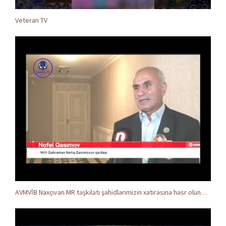
Veteran TV
AVMVİB Naxçıvan MR təşkilatı şəhidlərimizin xatirəsinə həsr olunmuş tədbir keçirdi