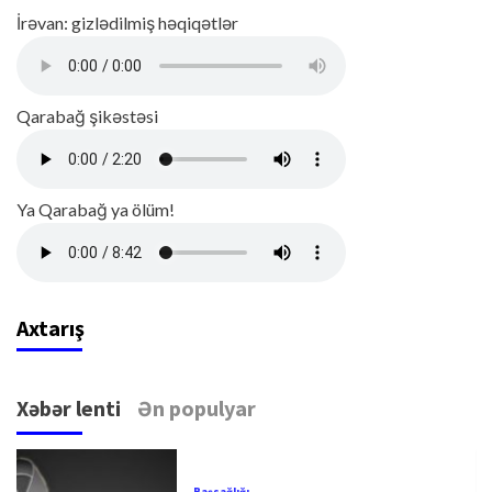
İrəvan: gizlədilmiş həqiqətlər
Qarabağ şikəstəsi
Ya Qarabağ ya ölüm!
Axtarış
Xəbər lenti
Ən populyar
Başsağlığı