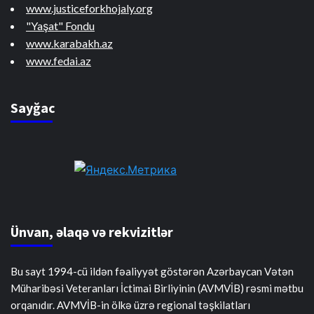
www.justiceforkhojaly.org
"Yaşat" Fondu
www.karabakh.az
www.fedai.az
Sayğac
Ünvan, əlaqə və rekvizitlər
Bu sayt 1994-cü ildən fəaliyyət göstərən Azərbaycan Vətən
Müharibəsi Veteranları İctimai Birliyinin (AVMVİB) rəsmi mətbu
orqanıdır. AVMVİB-in ölkə üzrə regional təşkilatları