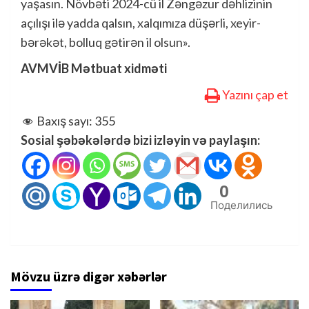
yaşasın. Növbəti 2024-cü il Zəngəzur dəhlizinin
açılışı ilə yadda qalsın, xalqımıza düşərli, xeyir-
bərəkət, bolluq gətirən il olsun».
AVMVİB Mətbuat xidməti
Yazını çap et
Baxış sayı:
355
Sosial şəbəkələrdə bizi izləyin və paylaşın:
0
Поделились
Mövzu üzrə digər xəbərlər