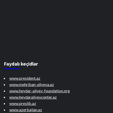
Faydalı keçidlər
www.president.az
www.mehriban-aliyeva.az
www.heydar-aliyev-foundation.org
www.heydaraliyevcenter.az
www.preslib.az
www.azerbaijan.az