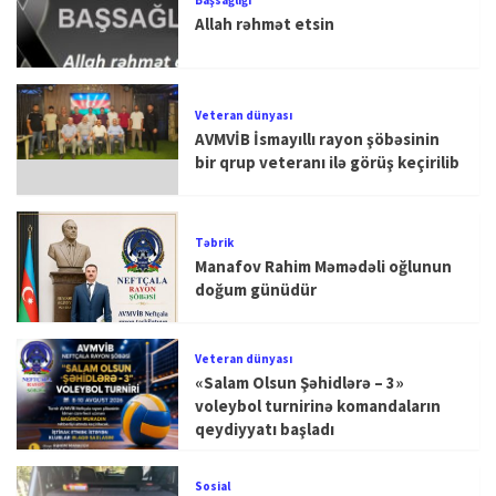
Allah rəhmət etsin
Veteran dünyası
AVMVİB İsmayıllı rayon şöbəsinin
bir qrup veteranı ilə görüş keçirilib
Təbrik
Manafov Rahim Məmədəli oğlunun
doğum günüdür
Veteran dünyası
«Salam Olsun Şəhidlərə – 3»
voleybol turnirinə komandaların
qeydiyyatı başladı
Sosial