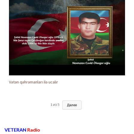
Vətən qəhrəmanları ilə ucalır
1
из
5
Далее
VETERAN
Radio