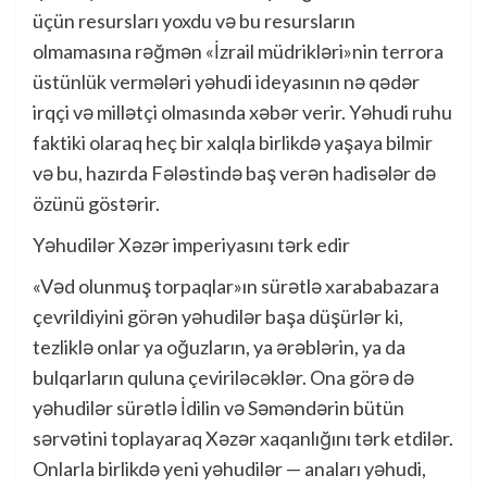
üçün resursları yoxdu və bu resursların
olmamasına rəğmən «İzrail müdrikləri»nin terrora
üstünlük vermələri yəhudi ideyasının nə qədər
irqçi və millətçi olmasında xəbər verir. Yəhudi ruhu
faktiki olaraq heç bir xalqla birlikdə yaşaya bilmir
və bu, hazırda Fələstində baş verən hadisələr də
özünü göstərir.
Yəhudilər Xəzər imperiyasını tərk edir
«Vəd olunmuş torpaqlar»ın sürətlə xarababazara
çevrildiyini görən yəhudilər başa düşürlər ki,
tezliklə onlar ya oğuzların, ya ərəblərin, ya da
bulqarların quluna çeviriləcəklər. Ona görə də
yəhudilər sürətlə İdilin və Səməndərin bütün
sərvətini toplayaraq Xəzər xaqanlığını tərk etdilər.
Onlarla birlikdə yeni yəhudilər — anaları yəhudi,