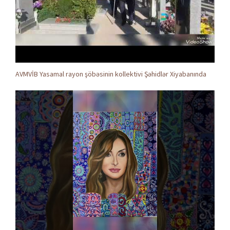
AVMVİB Yasamal rayon şöbəsinin kollektivi Şəhidlər Xiyabanında