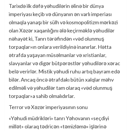
Tarixdə ilk dəfə yəhudilərin əlinə bir dünya
imperiyası keçib və dünyanın ən varlı imperiası
olmaqla yanaşı bir sülh və kosmopolitizm mərkəzi
olan Xəzər xaqanlığını ələ keçirməklə yəhudilər
nəhayət ki, Tanrı tərəfindən «vəd olunmuş
torpaqlar»ın onlara verildiyinə inanırlar. Hətta
ətrafda yaşayan müsəlmanlar və xristianlar,
slavyanlar və digər bütpərəstlər yəhudilərə xərac
belə verirlər. Mistik yəhudi ruhu artıq bayram edə
bilər. Ancaq öncə ətrafdakı bütün xalqlar məhv
edilməli və yəhudilər tam olaraq «vəd olunmuş
torpaqlar»a sahib olmalıdırlar.
Terror və Xəzər imperiyasının sonu
«Yəhudi müdrikləri» tanrı Yəhovanın «seçdiyi
millət» olaraq tədricən «təmizləmə» işlərinə