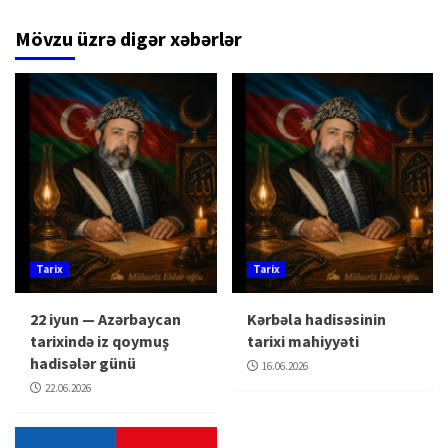
Mövzu üzrə digər xəbərlər
Tarix
Tarix
22 iyun — Azərbaycan
Kərbəla hadisəsinin
tarixində iz qoymuş
tarixi mahiyyəti
hadisələr günü
16.06.2026
22.06.2026