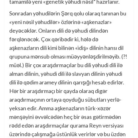
tamamilə yeni «genetik yəhudi nəsil” hazırlanır.
Sonradan yəhudilərin Şərq qolu olaraq tanınan bu
«yeni nəsil yəhudilər» özlərinə «aşkenazlar»
deyəcəklər. Onların dili də yəhudi dilindən
fərqlənəcək. Çox qəribədir ki, hələ də
aşkenazların dili kimi bilinən «idiş» dilinin hansı dil
qrupuna mənsub olması müəyyənləşdirilməyib. (?!
müəl.) Bir çox araşdırmaçılar bu dili yəhudi dili ilə
alman dilinin, yəhudi dili ilə slavyan dilinin yəhudi
dili ilə qədim aramey dilinin qarışığı hesab edirlər.
Hər bir araşdırmaçı bir qayda olaraq digər
araqdırmaçının ortaya qoyduğu sübutları yerlə-
yeksan edir. Amma aşkenazların türk-xəzər
mənşəyini əvvəlcədən heç bir əsas gətirmədən
rədd edən araşdırmaçılar qurama Reyn versiyası
üzərində çalışmağa üstünlük verirlər və bu üzdən