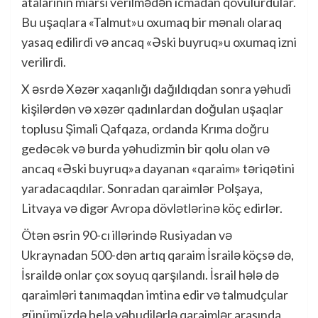
atalarının miarsı verilmədən icmadan qovulurdular.
Bu uşaqlara «Talmut»u oxumaq bir mənalı olaraq
yasaq edilirdi və ancaq «Əski buyruq»u oxumaq izni
verilirdi.
X əsrdə Xəzər xaqanlığı dağıldıqdan sonra yəhudi
kişilərdən və xəzər qadınlardan doğulan uşaqlar
toplusu Şimali Qafqaza, ordanda Krıma doğru
gedəcək və burda yəhudizmin bir qolu olan və
ancaq «Əski buyruq»a dayanan «qaraim» təriqətini
yaradacaqdılar. Sonradan qaraimlər Polşaya,
Litvaya və digər Avropa dövlətlərinə köç edirlər.
Ötən əsrin 90-cı illərində Rusiyadan və
Ukraynadan 500-dən artıq qaraim İsrailə köçsə də,
İsraildə onlar çox soyuq qarşılandı. İsrail hələ də
qaraimləri tanımaqdan imtina edir və talmudçular
günümüzdə belə yəhudilərlə qaraimlər arasında