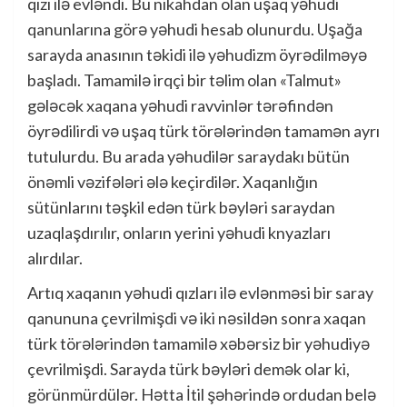
qızı ilə evləndi. Bu nikahdan olan uşaq yəhudi
qanunlarına görə yəhudi hesab olunurdu. Uşağa
sarayda anasının təkidi ilə yəhudizm öyrədilməyə
başladı. Tamamilə irqçi bir təlim olan «Talmut»
gələcək xaqana yəhudi ravvinlər tərəfindən
öyrədilirdi və uşaq türk törələrindən tamamən ayrı
tutulurdu. Bu arada yəhudilər saraydakı bütün
önəmli vəzifələri ələ keçirdilər. Xaqanlığın
sütünlarını təşkil edən türk bəyləri saraydan
uzaqlaşdırılır, onların yerini yəhudi knyazları
alırdılar.
Artıq xaqanın yəhudi qızları ilə evlənməsi bir saray
qanununa çevrilmişdi və iki nəsildən sonra xaqan
türk törələrindən tamamilə xəbərsiz bir yəhudiyə
çevrilmişdi. Sarayda türk bəyləri demək olar ki,
görünmürdülər. Hətta İtil şəhərində ordudan belə