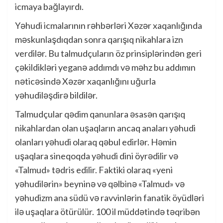
icmaya bağlayırdı.
Yəhudi icmalarının rəhbərləri Xəzər xaqanlığında
məskunlaşdıqdan sonra qarışıq nikahlara izn
verdilər. Bu talmudçuların öz prinsiplərindən geri
çəkildikləri yeganə addımdı və məhz bu addımın
nəticəsində Xəzər xaqanlığını uğurla
yəhudiləşdirə bildilər.
Talmudçular qədim qanunlara əsasən qarışıq
nikahlardan olan uşaqların ancaq anaları yəhudi
olanları yəhudi olaraq qəbul edirlər. Həmin
uşaqlara sineqoqda yəhudi dini öyrədilir və
«Talmud» tədris edilir. Faktiki olaraq «yeni
yəhudilərin» beyninə və qəlbinə «Talmud» və
yəhudizm ana südü və ravvinlərin fanatik öyüdləri
ilə uşaqlara ötürülür. 100 il müddətində təqribən