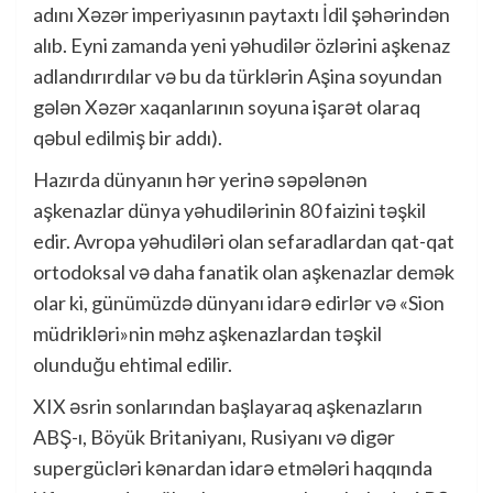
adını Xəzər imperiyasının paytaxtı İdil şəhərindən
alıb. Eyni zamanda yeni yəhudilər özlərini aşkenaz
adlandırırdılar və bu da türklərin Aşina soyundan
gələn Xəzər xaqanlarının soyuna işarət olaraq
qəbul edilmiş bir addı).
Hazırda dünyanın hər yerinə səpələnən
aşkenazlar dünya yəhudilərinin 80 faizini təşkil
edir. Avropa yəhudiləri olan sefaradlardan qat-qat
ortodoksal və daha fanatik olan aşkenazlar demək
olar ki, günümüzdə dünyanı idarə edirlər və «Sion
müdrikləri»nin məhz aşkenazlardan təşkil
olunduğu ehtimal edilir.
XIX əsrin sonlarından başlayaraq aşkenazların
ABŞ-ı, Böyük Britaniyanı, Rusiyanı və digər
supergücləri kənardan idarə etmələri haqqında