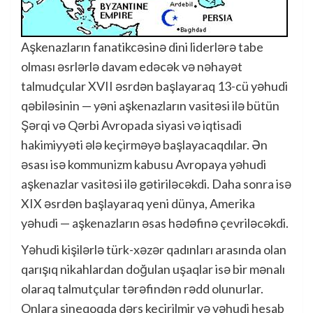
Aşkenazların fanatikcəsinə dini liderlərə tabe
olması əsrlərlə davam edəcək və nəhayət
talmudçular XVII əsrdən başlayaraq 13-cü yəhudi
qəbiləsinin — yəni aşkenazların vasitəsi ilə bütün
Şərqi və Qərbi Avropada siyasi və iqtisadi
hakimiyyəti ələ keçirməyə başlayacaqdılar. Ən
əsası isə kommunizm kabusu Avropaya yəhudi
aşkenazlar vasitəsi ilə gətiriləcəkdi. Daha sonra isə
XIX əsrdən başlayaraq yeni dünya, Amerika
yəhudi — aşkenazların əsas hədəfinə çevriləcəkdi.
Yəhudi kişilərlə türk-xəzər qadınları arasında olan
qarışıq nikahlardan doğulan uşaqlar isə bir mənalı
olaraq talmutçular tərəfindən rədd olunurlar.
Onlara sineqoqda dərs keçirilmir və yəhudi hesab