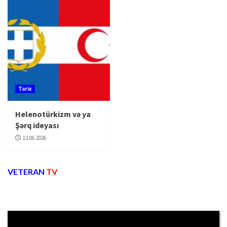
Tarix
Helenotürkizm və ya
Şərq ideyası
13.06.2026
VETERAN
TV