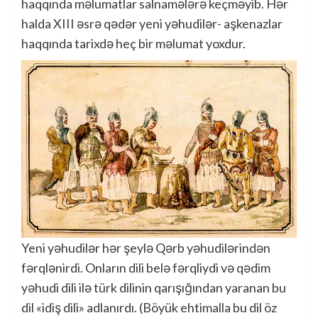
haqqında məlumatlar salnamələrə keçməyib. Hər
halda XIII əsrə qədər yeni yəhudilər- aşkenazlar
haqqında tarixdə heç bir məlumat yoxdur.
Yeni yəhudilər hər şeylə Qərb yəhudilərindən
fərqlənirdi. Onların dili belə fərqliydi və qədim
yəhudi dili ilə türk dilinin qarışığından yaranan bu
dil «idiş dili» adlanırdı. (Böyük ehtimalla bu dil öz