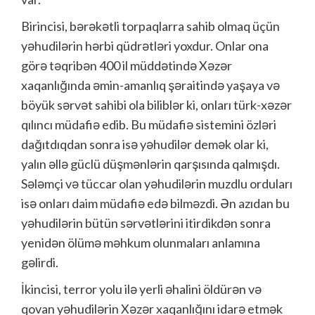
Birincisi, bərəkətli torpaqlarra sahib olmaq üçün
yəhudilərin hərbi qüdrətləri yoxdur. Onlar ona
görə təqribən 400 il müddətində Xəzər
xaqanlığında əmin-amanlıq şəraitində yaşaya və
böyük sərvət sahibi ola biliblər ki, onları türk-xəzər
qılıncı müdafiə edib. Bu müdafiə sistemini özləri
dağıtdıqdan sonra isə yəhudilər demək olar ki,
yalın əllə güclü düşmənlərin qarşısında qalmışdı.
Sələmçi və tüccar olan yəhudilərin muzdlu orduları
isə onları daim müdafiə edə bilməzdi. Ən azıdan bu
yəhudilərin bütün sərvətlərini itirdikdən sonra
yenidən ölümə məhkum olunmaları anlamına
gəlirdi.
İkincisi, terror yolu ilə yerli əhalini öldürən və
qovan yəhudilərin Xəzər xaqanlığını idarə etmək