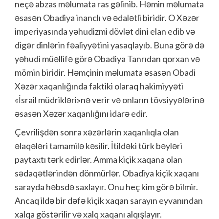
neçə abzas məlumata ras gəlinib. Həmin məlumata
əsasən Obadiya inanclı və ədalətli biridir. O Xəzər
imperiyasında yəhudizmi dövlət dini elan edib və
digər dinlərin fəaliyyətini yasaqlayıb. Buna görə də
yəhudi müəllifə görə Obadiya Tanrıdan qorxan və
mömin biridir. Həmçinin məlumata əsasən Obadi
Xəzər xaqanlığında faktiki olaraq hakimiyyəti
«İsrail müdrikləri»nə verir və onların tövsiyyələrinə
əsasən Xəzər xaqanlığını idarə edir.
Çevrilişdən sonra xəzərlərin xaqanlıqla olan
əlaqələri tamamilə kəsilir. İtildəki türk bəyləri
paytaxtı tərk edirlər. Amma kiçik xaqana olan
sədaqətlərindən dönmürlər. Obadiya kiçik xaqanı
sarayda həbsdə saxlayır. Onu heç kim görə bilmir.
Ancaq ildə bir dəfə kiçik xaqan sarayın eyvanından
xalqa göstərilir və xalq xaqanı alqışlayır.