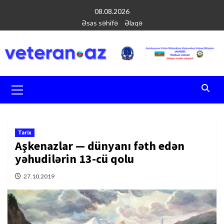
Перейти
08.08.2026
к
Əsas səhifə
Əlaqə
содержимому
Основное
меню
Tarix
Aşkenazlar — dünyanı fəth edən
yəhudilərin 13-cü qolu
27.10.2019