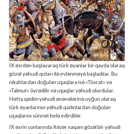
IX əsrdən başlayaraq türk əyanlar bir qayda olaraq
gözəl yəhudi qızları ilə evlənməyə başladılar. Bu
nikahlardan doğulan uşaqlara isə «Tövrat» və
«Talmut» öyrədilir və uşaqlar yəhudi olurdular.
Hətta qədim yəhudi ənənələrinə uyğun olaraq
türk əyanlarının yəhudi qadınlardan doğulan
uşaqlarını sünnət belə edirdilər.
IX əsrin sonlarında Xəzər xaqanı gözəl bir yəhudi