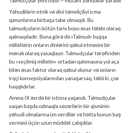
Talmutçular yeni nəsil — mutant yəhudilər yaradır
Yəhudilərin etnik və dini təmsilçiliyi icma
qanunlarına birbaşa tabe olmaqdı. Bu
talmudçuların bütün tarix boyu əsas tələbi olaraq
qalmaqdadır. Buna görə də «Talmud» başqa
millətlərin onların dinlərini qəbul etməsini bir
mənalı olaraq yasaqlayır. Talmudçular tərəfindən
bu «seçilmiş millətin» ortadan qalxmasına yol aça
bilən əsas faktor olaraq qəbul olunur və onların
irqçi konsepsiyalarından yanaşarsaq, təbii ki, çox
haqqlıdırlar.
Amma IX əsrdə bir istisna yaşandı. Talmudçular
xaqan başda odmaqla xəzərlərin bir qisminin
yəhudi olmalarına izn verdilər və hətta bunun baş
verməsi üçün uzun müddət çalışdılar.