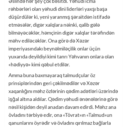
Əslində hər şey çox bəsitdi. Yəhudi icma
rəhbərləri olan yəhudi dini liderləri yaxşı başa
düşürdülər ki, yeni yaranmış şəraitdən istifadə
etməsələr, digər xalqlara nəinki, qalib gələ
bilməyəcəklər, həmçinin digər xalqlar tərəfindən
məhv ediləcəklər. Ona görə də Xəzər
imperiyasındakı beynəlmiləçilik onlar üçün
yuxarıda deyildiyi kimi tanrı Yəhvanın onlara olan
«hədiyyə» kimi qəbul etdilər.
Amma buna baxmayaraq talmudçular öz
prinsiplərindən geri çəkilmədilər və Xəzər
xaqanlığını məhz özlərinin qədim adətləri üzərində
işğal altına aldılar. Qədim yəhudi ənənələrinə görə
nəsil kişidən deyil anadan davam edirdi. Məhz ana
övladını tərbiyə edir, ona «Tövrat»ın «Talmud»un
qanunlarını öyrədir və övladını qırılmaz bağlarla