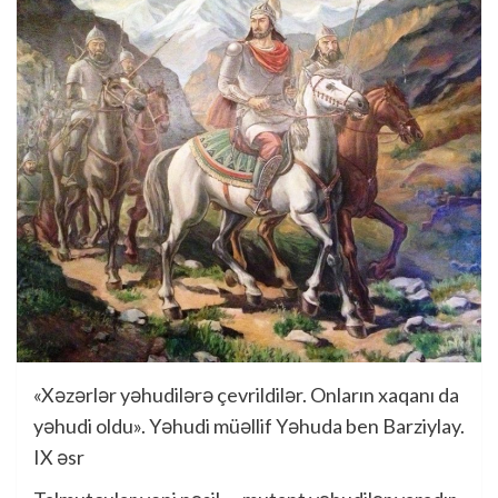
«Xəzərlər yəhudilərə çevrildilər. Onların xaqanı da
yəhudi oldu». Yəhudi müəllif Yəhuda ben Barziylay.
IX əsr