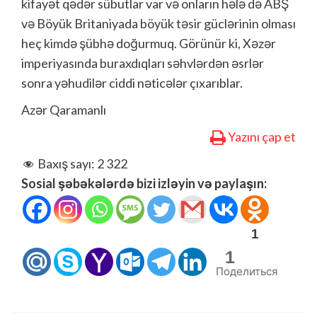
kifayət qədər sübutlar var və onların hələ də ABŞ
və Böyük Britaniyada böyük təsir güclərinin olması
heç kimdə şübhə doğurmuq. Görünür ki, Xəzər
imperiyasında buraxdıqları səhvlərdən əsrlər
sonra yəhudilər ciddi nəticələr çıxarıblar.
Azər Qaramanlı
Yazını çap et
Baxış sayı:
2 322
Sosial şəbəkələrdə bizi izləyin və paylaşın:
1
1
Поделиться