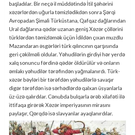
başladılar. Bir neçə il müddətində İtil şəhərini
xəzərlərdən uğurla təmizlədikdən sonra Şərqi
Avropadan Şimali Türküstana, Qafqaz dağlarından
Ural dağlarına qədər uzanan geniş Xəzər çöllərini
türklərdən təmizləmək üçün İdildən çıxan muzdlu
Mazandaran əsgərləri türk qılıncının qarşısında
geri çəkilməli oldular. Yəhudilərin girdiyi hər yerdə
xalq sonuncu fərdinə qədər öldürülür və onların
əmlakı yəhudilər tərəfindən yağmalanırdı. Türk-
xəzər bəyləri bir tərəfdən yəhudilərlə savaşır
digər tərəfdən isə sərhədlərdə qalxan üsyanlarla
üz-üzə qalırdılar. Cənubda bulqarla ərəb xilafəti ilə
ittifaqa girərək Xəzər imperiyasının mirasını
paylaşır, Qərqdə isə slavyanlar ayaqlanırdılar.