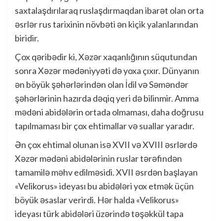
saxtalaşdırılaraq ruslaşdırmaqdan ibarət olan orta
əsrlər rus tarixinin növbəti ən kiçik yalanlarından
biridir.
Çox qəribədir ki, Xəzər xaqanlığının süqutundan
sonra Xəzər mədəniyyəti də yoxa çıxır. Dünyanın
ən böyük şəhərlərindən olan İdil və Səməndər
şəhərlərinin hazırda dəqiq yeri də bilinmir. Amma
mədəni abidələrin ortada olmaması, daha doğrusu
tapılmaması bir çox ehtimallar və suallar yaradır.
Ən çox ehtimal olunan isə XVII və XVIII əsrlərdə
Xəzər mədəni abidələrinin ruslar tərəfindən
tamamilə məhv edilməsidi. XVII əsrdən başlayan
«Velikorus» ideyası bu abidələri yox etmək üçün
böyük əsaslar verirdi. Hər halda «Velikorus»
ideyası türk abidələri üzərində təşəkkül tapa