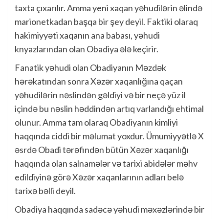
taxta çıxarılır. Amma yeni xaqan yəhudilərin əlində
marionetkadan başqa bir şey deyil. Faktiki olaraq
hakimiyyəti xaqanın ana babası, yəhudi
knyazlarından olan Obadiya ələ keçirir.
Fanatik yəhudi olan Obadiyanın Məzdək
hərəkatından sonra Xəzər xaqanlığına qaçan
yəhudilərin nəslindən gəldiyi və bir neçə yüz il
içində bu nəslin həddindən artıq varlandığı ehtimal
olunur. Amma tam olaraq Obadiyanın kimliyi
haqqında ciddi bir məlumat yoxdur. Ümumiyyətlə X
əsrdə Obadi tərəfindən bütün Xəzər xaqanlığı
haqqında olan salnamələr və tarixi abidələr məhv
edildiyinə görə Xəzər xaqanlarının adları belə
tarixə bəlli deyil.
Obadiya haqqında sadəcə yəhudi məxəzlərində bir