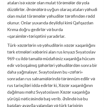
ataları isə xəzər olan mulat törəmələr də yola
düzəlirlər. Ənənələrə uyğun olaraq ataları yəhudi
olan mulat törəmələr yəhudilər tərəfindən rədd
olunur. Onlar yuxarıda deyildiyi kimi Qafqazdan
Krıma doğru gedirlər və burda
«qaraimlər»təriqətini yaradırlar.
Türk-xəzərlərin və yəhudilərin xəzər xaqanlığını
tərk etmələri xəbərini alan rus knyazı Svyatoslav
969-cu ildə tamailə müdafiəsiz xaqanlığa hücum
edir və boşalmış şəhərləri yəhudilərdən sonra bir
daha yağmalayır. Svaytoslavın bu «zəfəri»
sonradan rus salnamələrində tərənnüm edilir və
rus tarixçiləri idda edirlər ki, Xəzər xaqanlığının
dağılması məhz Svyatoslavın Xəzər xaqanlığa
yürüşü nəticəsində baş verib. Əslində isə bu
başdan-ayayğa yalandan və türk tarixinin