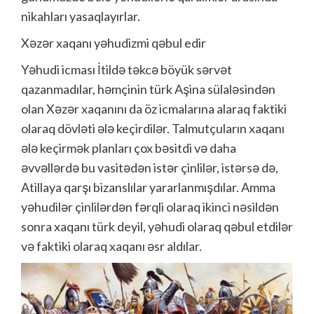
nikahları yasaqlayırlar.
Xəzər xaqanı yəhudizmi qəbul edir
Yəhudi icması İtildə təkcə böyük sərvət
qazanmadılar, həmçinin türk Aşina sülaləsindən
olan Xəzər xaqanını da öz icmalarına alaraq faktiki
olaraq dövləti ələ keçirdilər. Talmutçuların xaqanı
ələ keçirmək planları çox bəsitdi və daha
əvvəllərdə bu vasitədən istər çinlilər, istərsə də,
Atillaya qarşı bizanslılar yararlanmışdılar. Amma
yəhudilər çinlilərdən fərqli olaraq ikinci nəsildən
sonra xaqanı türk deyil, yəhudi olaraq qəbul etdilər
və faktiki olaraq xaqanı əsr aldılar.