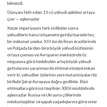
bilməzdi.
Dünyanı fəth edən 13-cü yəhudi qəbiləsi ortaya
çıxır — aşkenazlar
Xəzər imperiyasını tərk etdikdən sonra
yəhudilərin hansı istiqamətə getdiyi barədə heç
bir məlumat yoxdur. XIII əsrdə Reyn ərazilərində
və Polşada birdən-birə böyük yəhudi kütləsinin
ortaya çıxması və Avropanın mərkəzində öz
miqyasına görə həddindən artıq böyük yəhudi
gettolarının yaranması ilə ehtimal etməyə imkan
verir ki, yəhudilər özlərinin yeni mutantsiyaları ilə
birlikdə Şərqi Avropaya doğru gediblər. Bəzi
ehtimallara görə isə təqribən 300 il müddətində
aşkenazlar Rusiya və Ukrayna çöllərində
məskunlaşıblar və qapalı yaşadıqlarına görə onlar