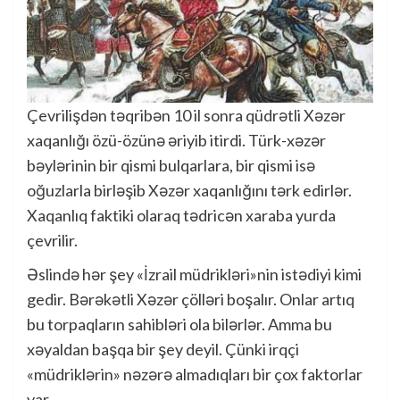
Çevrilişdən təqribən 10 il sonra qüdrətli Xəzər
xaqanlığı özü-özünə əriyib itirdi. Türk-xəzər
bəylərinin bir qismi bulqarlara, bir qismi isə
oğuzlarla birləşib Xəzər xaqanlığını tərk edirlər.
Xaqanlıq faktiki olaraq tədricən xaraba yurda
çevrilir.
Əslində hər şey «İzrail müdrikləri»nin istədiyi kimi
gedir. Bərəkətli Xəzər çölləri boşalır. Onlar artıq
bu torpaqların sahibləri ola bilərlər. Amma bu
xəyaldan başqa bir şey deyil. Çünki irqçi
«müdriklərin» nəzərə almadıqları bir çox faktorlar
var.