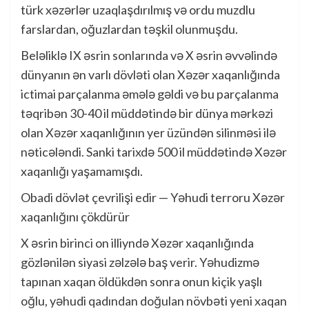
türk xəzərlər uzaqlaşdırılmış və ordu muzdlu
farslardan, oğuzlardan təşkil olunmuşdu.
Beləliklə IX əsrin sonlarında və X əsrin əvvəlində
dünyanın ən varlı dövləti olan Xəzər xaqanlığında
ictimai parçalanma əmələ gəldi və bu parçalanma
təqribən 30-40 il müddətində bir dünya mərkəzi
olan Xəzər xaqanlığının yer üzündən silinməsi ilə
nəticələndi. Sanki tarixdə 500 il müddətində Xəzər
xaqanlığı yaşamamışdı.
Obadi dövlət çevrilişi edir — Yəhudi terroru Xəzər
xaqanlığını çökdürür
X əsrin birinci on illiyndə Xəzər xaqanlığında
gözlənilən siyasi zəlzələ baş verir. Yəhudizmə
tapınan xaqan öldükdən sonra onun kiçik yaşlı
oğlu, yəhudi qadından doğulan növbəti yeni xaqan