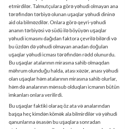
etmirdilər. Talmutçulara görə yəhudi olmayan ana
tərəfindən tərbiyə olunan uşaqlar yəhudi dininə
aid ola bilməzdilər. Onlara görə qeyri-yəhudi
ananın tərbiyəsi və südü ilə böyüyən uşaqlar
yəhudi icmasını dağıdan faktora çevrilə bilərdi və
bu üzdən də yəhudi olmayan anadan doğulan
uşaqlar yəhudi icması tərəfindən rədd olunurdu.
Bu uşaqlar atalarının mirasına sahib olmaqdan
məhrum olunduğu halda, atası xəzər, anası yəhudi
olan uşaqlar həm atalarının mirasına sahib olurlar,
həm də analarının mənsub olduqları icmanın bütün
imkanları onlara verilirdi.
Bu uşaqlar faktiki olaraq öz ata və analarından
başqa heç kimdən kömək ala bilmirdilər və yəhudi
qanunlarına əsasən bu uşaqlara sonradan