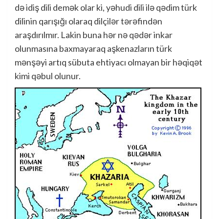
də idiş dili demək olar ki, yəhudi dili ilə qədim türk
dilinin qarışığı olaraq dilçilər tərəfindən
araşdırılmır. Lakin buna hər nə qədər inkar
olunmasına baxmayaraq aşkenazların türk
mənşəyi artıq sübuta ehtiyacı olmayan bir həqiqət
kimi qəbul olunur.