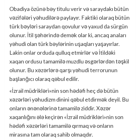
Obadiya özünə bəy titulu verir və saraydakı bütün
vəzifələri yəhudilərə paylayır. Faktiki olaraq bütün
türk bəyləri saraydan qovulur və yaxud da sürgün
olunur. İtil şəhərində demək olar ki, ancaq anaları
yəhudi olan türk bəylərinin uşaqları yaşayırlar.
Lakin onlar orduda qulluq etmirlər və İtildəki
xaqan ordusu tamamilə muzdlu əsgərlərdən təşkil
olunur. Bu xəzərlərə qarşı yəhudi terrorunun
başlanğıcı olaraq qəbul edilir.
«İzrail müdrikləri»nin son hədəfi heç də bütün
xəzərləri yəhudizm dinini qəbul etdirmək deyil. Bu
onların ənənələrinə tamamilə ziddir. Xəzər
xaqanlığını ələ keçirən «İzrail müdrikləri»nin son
hədəfi xəzərləri tamamilə qırmaq və onların
mirasına tam olaraq sahib olmaqdır.