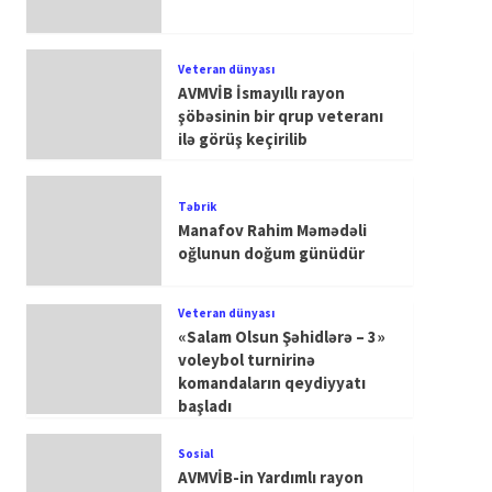
Veteran dünyası
AVMVİB İsmayıllı rayon
şöbəsinin bir qrup veteranı
ilə görüş keçirilib
Təbrik
Manafov Rahim Məmədəli
oğlunun doğum günüdür
Veteran dünyası
«Salam Olsun Şəhidlərə – 3»
voleybol turnirinə
komandaların qeydiyyatı
başladı
Sosial
AVMVİB-in Yardımlı rayon