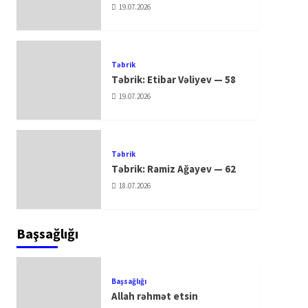
19.07.2026
Təbrik
Təbrik: Etibar Vəliyev — 58
19.07.2026
Təbrik
Təbrik: Ramiz Ağayev — 62
18.07.2026
Başsağlığı
Başsağlığı
Allah rəhmət etsin