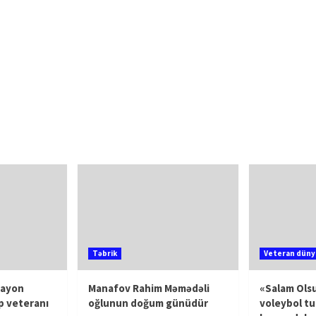
Təbrik
Veteran düny
rayon
Manafov Rahim Məmədəli
«Salam Olsu
p veteranı
oğlunun doğum günüdür
voleybol tu