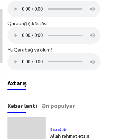
Qarabağ şikəstəsi
Ya Qarabağ ya ölüm!
Axtarış
Xəbər lenti
Ən populyar
Başsağlığı
Allah rəhmət etsin