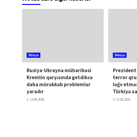
Dünya
Dünya
Rusiya-Ukrayna müharibəsi
Prezident
Kremlin qarşısında getdikcə
terror qr
daha mürəkkəb problemlər
ləğv etməs
yaradır
Türkiyə xa
12.06.2026
13.05.2025