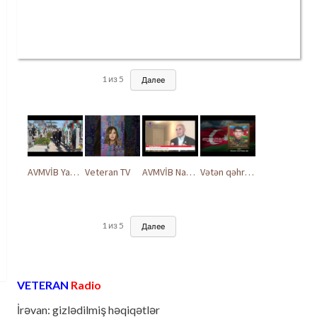
1
из
5
Далее
AVMVİB Yasamal rayon şöbəsinin kollektivi Şəhidlər Xiyabanında
Veteran TV
AVMVİB Naxçıvan MR təşkilatı şəhidlərimizin xatirəsinə həsr olunmuş tədbir keçirdi
Vətən qəhrəmanları ilə ucalır
1
из
5
Далее
VETERAN
Radio
İrəvan: gizlədilmiş həqiqətlər