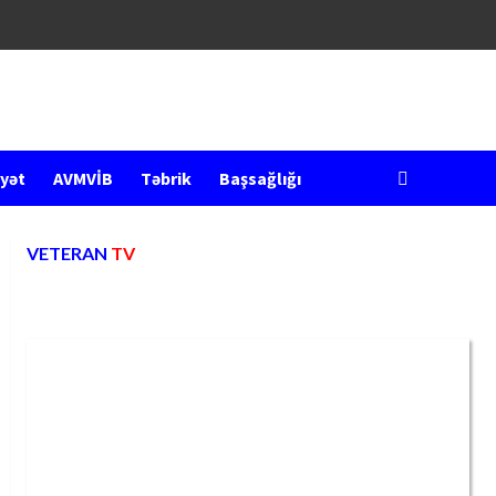
yət
AVMVİB
Təbrik
Başsağlığı
VETERAN
TV