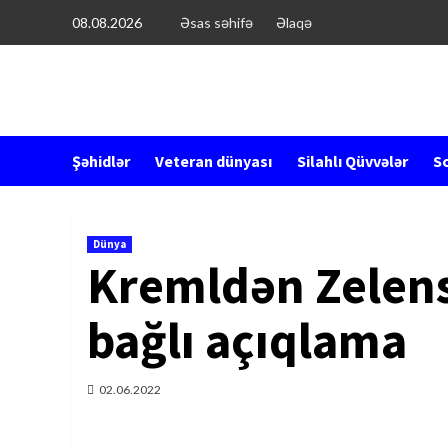
Перейти
08.08.2026
Əsas səhifə
Əlaqə
к
содержимому
Şəhidlər
Veteran dünyası
Silahlı Qüvvələr
So
Dünya
Kremldən Zelens
bağlı açıqlama
02.06.2022