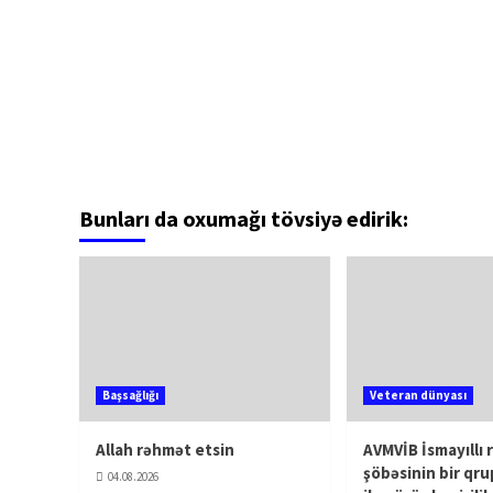
Bunları da oxumağı tövsiyə edirik:
Başsağlığı
Veteran dünyası
Allah rəhmət etsin
AVMVİB İsmayıllı 
şöbəsinin bir qru
04.08.2026