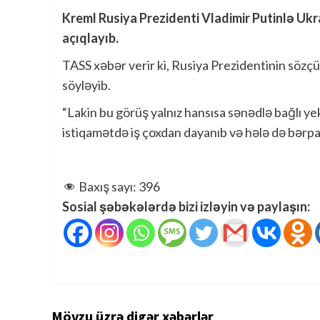
Kreml Rusiya Prezidenti Vladimir Putinlə Ukr
açıqlayıb.
TASS xəbər verir ki, Rusiya Prezidentinin sözç
söyləyib.
“Lakin bu görüş yalnız hansısa sənədlə bağlı y
istiqamətdə iş çoxdan dayanıb və hələ də bərpa o
Baxış sayı:
396
Sosial şəbəkələrdə bizi izləyin və paylaşın:
Mövzu üzrə digər xəbərlər