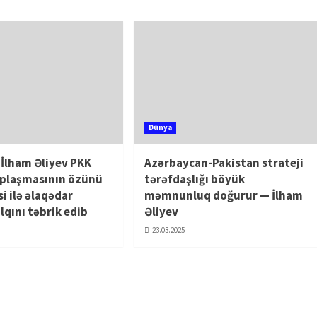
Dünya
 İlham Əliyev PKK
Azərbaycan-Pakistan strateji
uplaşmasının özünü
tərəfdaşlığı böyük
i ilə əlaqədar
məmnunluq doğurur — İlham
lqını təbrik edib
Əliyev
23.03.2025