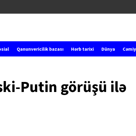
sial
Qanunvericilik bazası
Hərb tarixi
Dünya
Cəmiy
ki-Putin görüşü ilə