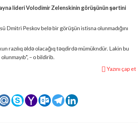
ayna lideri Volodimir Zelenskinin görüşünün şərtini
üsü Dmitri Peskov belə bir görüşün istisna olunmadığını
ekun razılıq əldə olacağıq təqdirdə mümükndür. Lakin bu
lunmayıb”, – o bildirib.
Yazını çap et