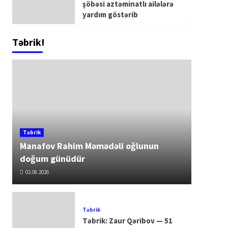
şöbəsi aztəminatlı ailələrə
yardım göstərib
Təbrik!
Təbrik
Manafov Rahim Məmədəli oğlunun
doğum günüdür
02.08.2026
Təbrik
Təbrik: Zaur Qəribov — 51