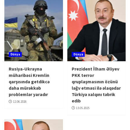
Dünya
Dünya
Rusiya-Ukrayna
Prezident İlham Əliyev
müharibəsi Kremlin
PKK terror
qarşısında getdikcə
qruplaşmasının özünü
daha mürəkkəb
ləğv etməsi ilə əlaqədar
problemlər yaradır
Türkiyə xalqını təbrik
edib
12.06.2026
13.05.2025