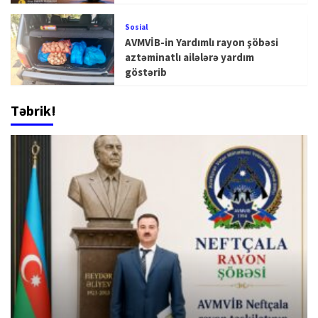
Sosial
AVMVİB-in Yardımlı rayon şöbəsi
aztəminatlı ailələrə yardım
göstərib
Təbrik!