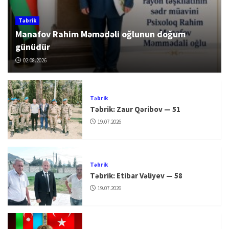
Təbrik
Manafov Rahim Məmədəli oğlunun doğum
günüdür
02.08.2026
Təbrik
Təbrik: Zaur Qəribov — 51
19.07.2026
Təbrik
Təbrik: Etibar Vəliyev — 58
19.07.2026