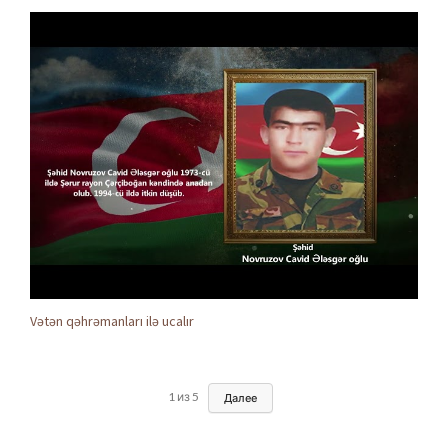
Vətən qəhrəmanları ilə ucalır
1
из
5
Далее