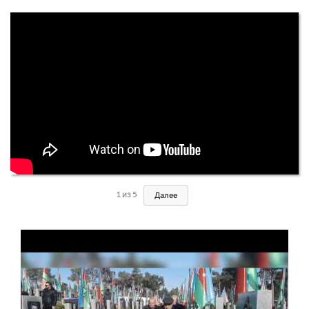
1
из
5
Далее