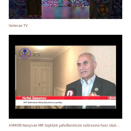
Veteran TV
AVMVİB Naxçıvan MR təşkilatı şəhidlərimizin xatirəsinə həsr olunmuş tədbir keçirdi