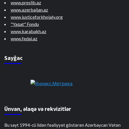
www.preslib.az
www.azerbaijan.az
www.justiceforkhojaly.org
"Yaşat" Fondu
www.karabakh.az
www.fedai.az
Sayğac
Ünvan, əlaqə və rekvizitlər
Bu sayt 1994-cü ildən fəaliyyət göstərən Azərbaycan Vətən