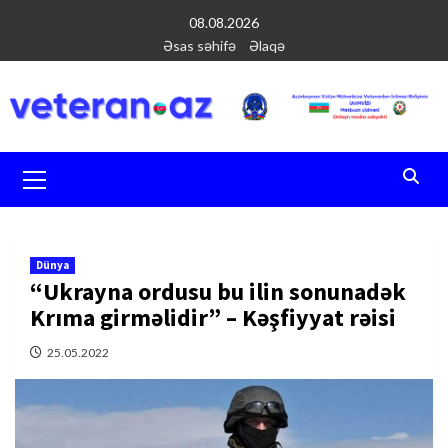
Перейти
08.08.2026
к
Əsas səhifə
Əlaqə
содержимому
Основное
меню
Dünya
“Ukrayna ordusu bu ilin sonunadək
Krıma girməlidir” – Kəşfiyyat rəisi
25.05.2022