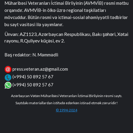
Müharibəsi Veteranları İctimai Birliyinin (AVMVİB) rəsmi mətbu
orqanıdır. AVMVİB-in ölkə üzrə regional təşkilatları
mövcuddur. Bütün rəsmi və ictimai-sosial əhəmiyyətli tədbirlər
bu sayt vasitəsi ilə yayımlanır.
Ünvan: AZ1123, Azərbaycan Respublikası, Bakı şəhəri, Xətai
rayonu, R.Quliyev küçəsi, ev 2.
Baş redaktor: N. Məmmədli
press.veteran.az@gmail.com
(+994) 50 892 57 67
(+994) 50 892 57 67
Azərbaycan Vətən Müharibəsi Veteranları İctimai Birliyinin rəsmi saytı.
Saytdakı materiallardan istifadə edərkən istinad etmək zəruridir!
© 1994-2024