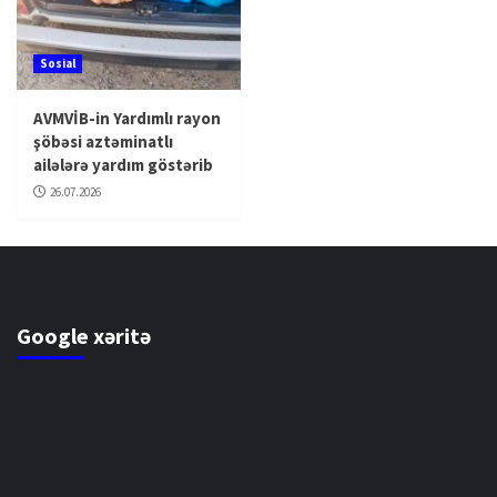
Sosial
AVMVİB-in Yardımlı rayon
şöbəsi aztəminatlı
ailələrə yardım göstərib
26.07.2026
Google xəritə