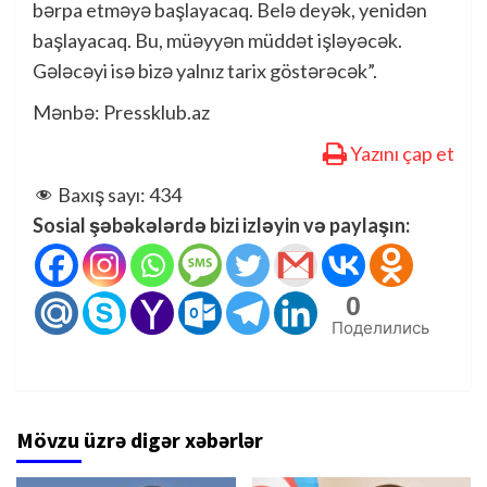
bərpa etməyə başlayacaq. Belə deyək, yenidən
başlayacaq. Bu, müəyyən müddət işləyəcək.
Gələcəyi isə bizə yalnız tarix göstərəcək”.
Mənbə: Pressklub.az
Yazını çap et
Baxış sayı:
434
Sosial şəbəkələrdə bizi izləyin və paylaşın:
0
Поделились
Mövzu üzrə digər xəbərlər