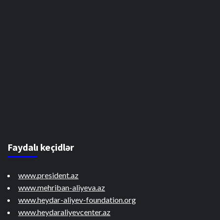
Faydalı keçidlər
www.president.az
www.mehriban-aliyeva.az
www.heydar-aliyev-foundation.org
www.heydaraliyevcenter.az