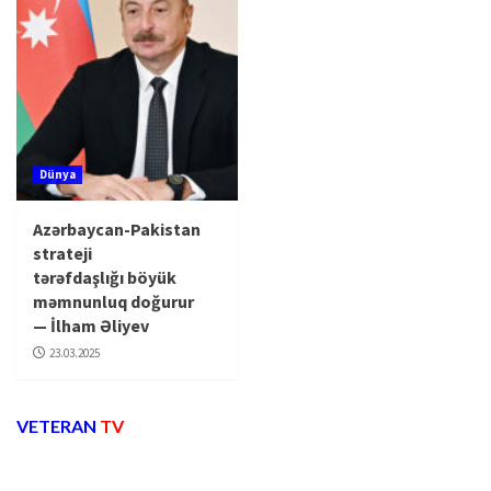
Dünya
Azərbaycan-Pakistan
strateji
tərəfdaşlığı böyük
məmnunluq doğurur
— İlham Əliyev
23.03.2025
VETERAN
TV