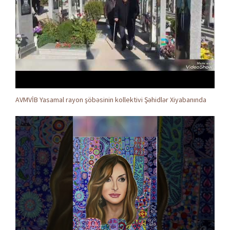
AVMVİB Yasamal rayon şöbəsinin kollektivi Şəhidlər Xiyabanında