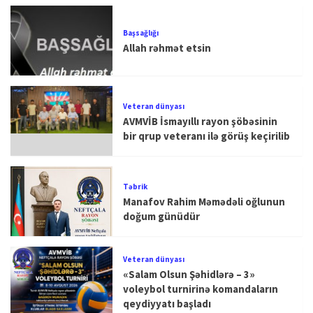
Başsağlığı
Allah rəhmət etsin
Veteran dünyası
AVMVİB İsmayıllı rayon şöbəsinin
bir qrup veteranı ilə görüş keçirilib
Təbrik
Manafov Rahim Məmədəli oğlunun
doğum günüdür
Veteran dünyası
«Salam Olsun Şəhidlərə – 3»
voleybol turnirinə komandaların
qeydiyyatı başladı