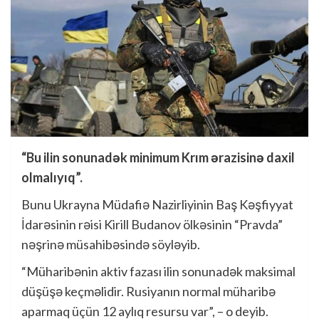
“Bu ilin sonunadək minimum Krım ərazisinə daxil
olmalıyıq”.
Bunu Ukrayna Müdafiə Nazirliyinin Baş Kəşfiyyat
İdarəsinin rəisi Kirill Budanov ölkəsinin “Pravda”
nəşrinə müsahibəsində söyləyib.
“Müharibənin aktiv fazası ilin sonunadək maksimal
düşüşə keçməlidir. Rusiyanın normal müharibə
aparmaq üçün 12 aylıq resursu var”, – o deyib.