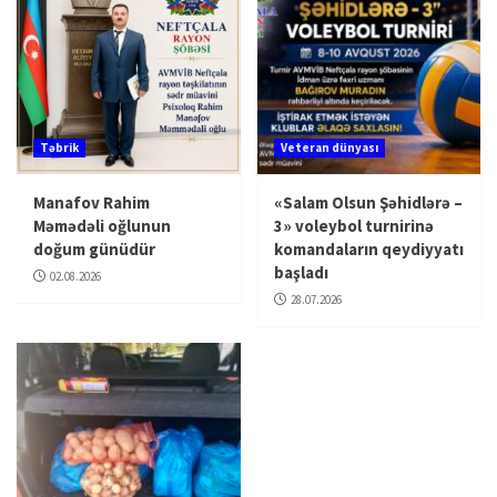
Təbrik
Veteran dünyası
Manafov Rahim
«Salam Olsun Şəhidlərə –
Məmədəli oğlunun
3» voleybol turnirinə
doğum günüdür
komandaların qeydiyyatı
başladı
02.08.2026
28.07.2026