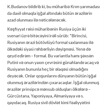
K.Budanov bildirib ki, bu müharibə Krım yarımadası
da daxil olmaqla işğal altındakı bütün ərazilərin
azad olunması ilə nəticələnəcək.
Kəşfiyyat rəisi müharibənin Rusiya üçün iki
ssenari üzrə bitəcəyini irəli sürüb: “Birincisi,
Rusiyanın ərazi bütövlüyü formal saxlanması ilə
ölkədəki siyasi rəhbərliyin dəyişməsi. Yenə də
qeyd edirəm – formal. Bu variantla hamı şəxsən
Putini və onun yaxın çevrəsini günahlandıracaq və
Rusiyanın bununla heç bir əlaqəsi olmadığını
deyəcək. Onlar qoşunlarını dünyanın bütün işğal
olunmuş ərazilərindən çıxaracaqlar. İşğal olunmuş
ərazilər prinsipcə mənsub olduqları ölkələrə –
Gürcüstana, Yaponiyaya, Almaniyaya və s.
qayıdacaq. Rusiya sivil dövlət kimi fəaliyyətini