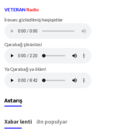
VETERAN
Radio
İrəvan: gizlədilmiş həqiqətlər
Qarabağ şikəstəsi
Ya Qarabağ ya ölüm!
Axtarış
Xəbər lenti
Ən populyar