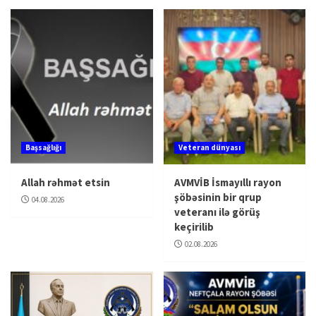
Başsağlığı
Veteran dünyası
Allah rəhmət etsin
AVMVİB İsmayıllı rayon
şöbəsinin bir qrup
04.08.2026
veteranı ilə görüş
keçirilib
02.08.2026