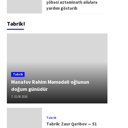
şöbəsi aztəminatlı ailələrə
yardım göstərib
Təbrik!
Təbrik
Manafov Rahim Məmədəli oğlunun
doğum günüdür
02.08.2026
Təbrik
Təbrik: Zaur Qəribov — 51