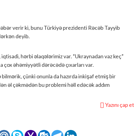
əbər verir ki, bunu Türkiyə prezidenti Rəcəb Tayyib
ərkən deyib.
i, iqtisadi, hərbi əlaqələrimiz var. “Ukraynadan vaz keç”
da çox əhəmiyyətli dərəcədə çıxarları var.
bilmərik, çünki onunla da hazırda inkişaf etmiş bir
dən əl çəkmədən bu problemi həll edəcək addım
Yazını çap et