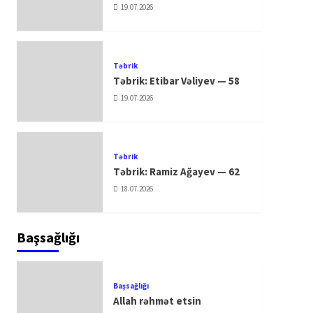
19.07.2026
Təbrik
Təbrik: Etibar Vəliyev — 58
19.07.2026
Təbrik
Təbrik: Ramiz Ağayev — 62
18.07.2026
Başsağlığı
Başsağlığı
Allah rəhmət etsin