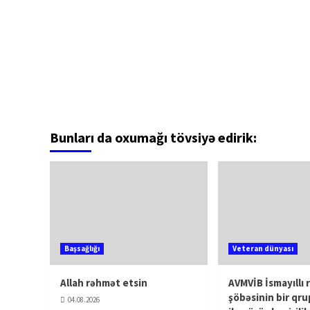
Bunları da oxumağı tövsiyə edirik:
Başsağlığı
Veteran dünyası
Allah rəhmət etsin
AVMVİB İsmayıllı 
şöbəsinin bir qru
04.08.2026