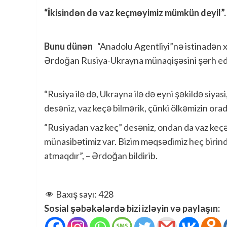
“İkisindən də vaz keçməyimiz mümkün deyil”.
Bunu dünən
“Anadolu Agentliyi”nə istinadən x
Ərdoğan Rusiya-Ukrayna münaqişəsini şərh ed
“Rusiya ilə də, Ukrayna ilə də eyni şəkildə siyas
desəniz, vaz keçə bilmərik, çünki ölkəmizin ora
“Rusiyadan vaz keç” desəniz, ondan da vaz keçə 
münasibətimiz var. Bizim məqsədimiz heç birin
atmaqdır”, – Ərdoğan bildirib.
Baxış sayı:
428
Sosial şəbəkələrdə bizi izləyin və paylaşın: