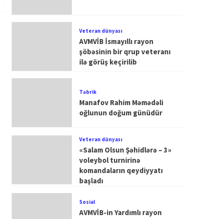
Veteran dünyası
AVMVİB İsmayıllı rayon
şöbəsinin bir qrup veteranı
ilə görüş keçirilib
Təbrik
Manafov Rahim Məmədəli
oğlunun doğum günüdür
Veteran dünyası
«Salam Olsun Şəhidlərə – 3»
voleybol turnirinə
komandaların qeydiyyatı
başladı
Sosial
AVMVİB-in Yardımlı rayon