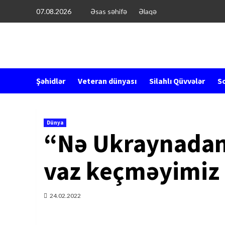
Перейти
07.08.2026
Əsas səhifə
Əlaqə
к
содержимому
Şəhidlər
Veteran dünyası
Silahlı Qüvvələr
So
Dünya
“Nə Ukraynadan
vaz keçməyimiz
24.02.2022