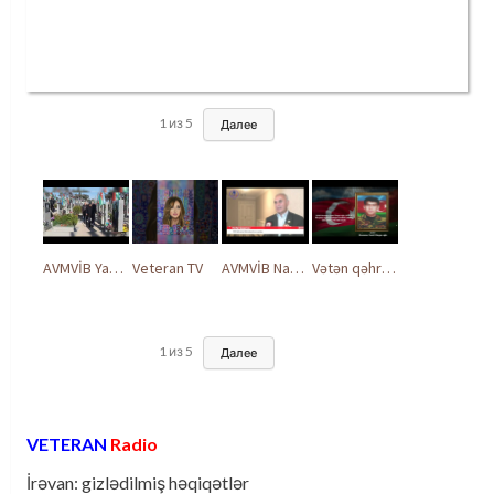
1
из
5
Далее
AVMVİB Yasamal rayon şöbəsinin kollektivi Şəhidlər Xiyabanında
Veteran TV
AVMVİB Naxçıvan MR təşkilatı şəhidlərimizin xatirəsinə həsr olunmuş tədbir keçirdi
Vətən qəhrəmanları ilə ucalır
1
из
5
Далее
VETERAN
Radio
İrəvan: gizlədilmiş həqiqətlər