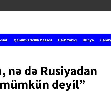
sial
Qanunvericilik bazası
Hərb tarixi
Dünya
Cəmiy
, nə də Rusiyadan
 mümkün deyil”