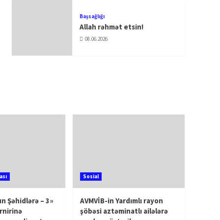
Başsağlığı
Allah rəhmət etsin!
08.06.2026
ası
Sosial
n Şəhidlərə – 3»
AVMVİB-in Yardımlı rayon
rnirinə
şöbəsi aztəminatlı ailələrə