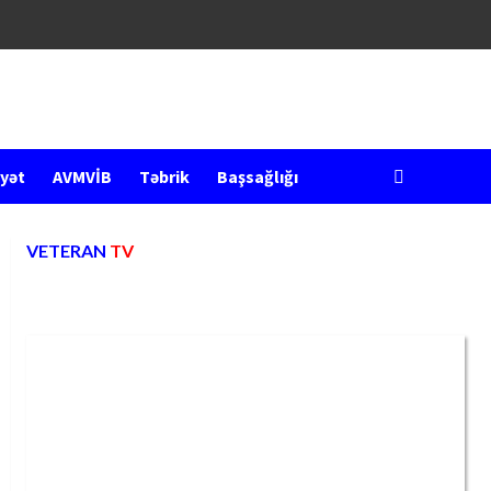
yət
AVMVİB
Təbrik
Başsağlığı
VETERAN
TV