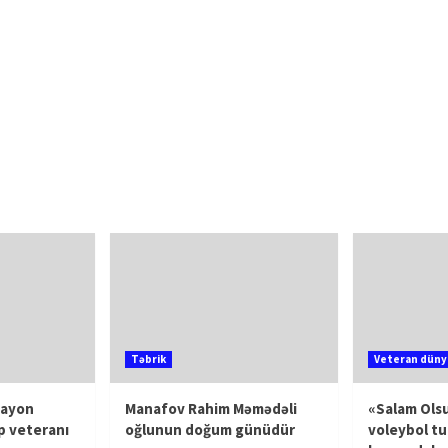
Təbrik
Veteran düny
rayon
Manafov Rahim Məmədəli
«Salam Olsu
p veteranı
oğlunun doğum günüdür
voleybol tu