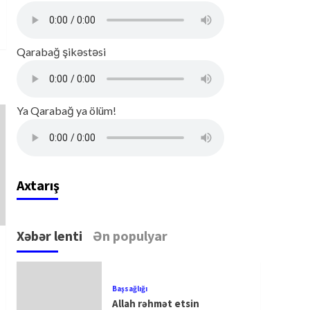
Qarabağ şikəstəsi
Ya Qarabağ ya ölüm!
Axtarış
Xəbər lenti
Ən populyar
Başsağlığı
Allah rəhmət etsin