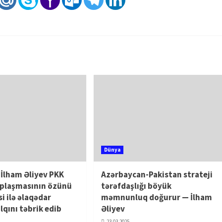
Dünya
 İlham Əliyev PKK
Azərbaycan-Pakistan strateji
uplaşmasının özünü
tərəfdaşlığı böyük
i ilə əlaqədar
məmnunluq doğurur — İlham
lqını təbrik edib
Əliyev
23.03.2025