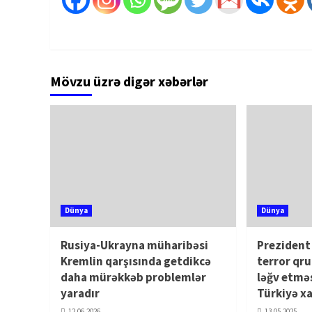
Mövzu üzrə digər xəbərlər
Dünya
Dünya
Rusiya-Ukrayna müharibəsi
Prezident
Kremlin qarşısında getdikcə
terror qr
daha mürəkkəb problemlər
ləğv etməs
yaradır
Türkiyə xa
12.06.2026
13.05.2025