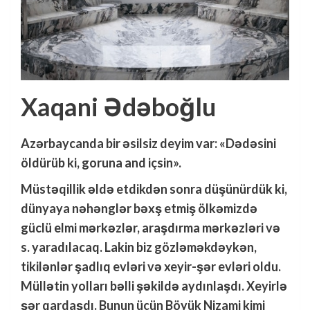
Xaqani Ədəboğlu
Azərbaycanda bir əsilsiz deyim var: «Dədəsini
öldürüb ki, goruna and içsin».
Müstəqillik əldə etdikdən sonra düşünürdük ki,
dünyaya nəhənglər bəxş etmiş ölkəmizdə
güclü elmi mərkəzlər, araşdırma mərkəzləri və
s. yaradılacaq. Lakin biz gözləməkdəykən,
tikilənlər şadlıq evləri və xeyir-şər evləri oldu.
Müllətin yolları bəlli şəkildə aydınlaşdı. Xeyirlə
şər qardaşdı. Bunun üçün Böyük Nizami kimi