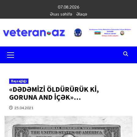
Перейти
07.08.2026
к
Əsas səhifə
Əlaqə
содержимому
Основное
меню
Başsağlığı
«DƏDƏMİZİ ÖLDÜRÜRÜK Kİ,
GORUNA AND İÇƏK»…
25.04.2021