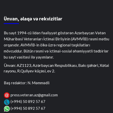
Ünvan, əlaqə və rekvizitlər
Bu sayt 1994-cü ildən fəaliyyət göstərən Azərbaycan Vətən
Müharibəsi Veteranları İctimai Birliyinin (AVMVİB) rəsmi mətbu
orqanıdır. AVMVİB-in ölkə üzrə regional təşkilatları
mövcuddur. Bütün rəsmi və ictimai-sosial əhəmiyyətli tədbirlər
bu sayt vasitəsi ilə yayımlanır.
Ünvan: AZ1123, Azərbaycan Respublikası, Bakı şəhəri, Xətai
rayonu, R.Quliyev küçəsi, ev 2.
Baş redaktor: N. Məmmədli
press.veteran.az@gmail.com
(+994) 50 892 57 67
(+994) 50 892 57 67