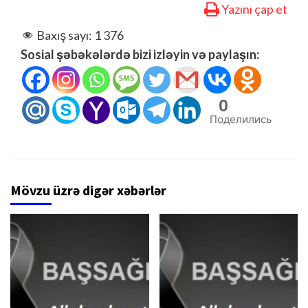
Yazını çap et
Baxış sayı:
1 376
Sosial şəbəkələrdə bizi izləyin və paylaşın:
0
Поделились
Mövzu üzrə digər xəbərlər