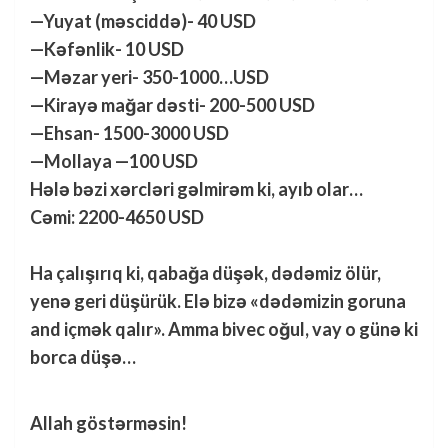
—Yuyat (məsciddə)- 40 USD
—Kəfənlik- 10 USD
—Məzar yeri- 350-1000…USD
—Kirayə mağar dəsti- 200-500 USD
—Ehsan- 1500-3000 USD
—Mollaya —100 USD
Hələ bəzi xərcləri gəlmirəm ki, ayıb olar…
Cəmi: 2200-4650 USD
Ha çalışırıq ki, qabağa düşək, dədəmiz ölür,
yenə geri düşürük. Elə bizə «dədəmizin goruna
and içmək qalır». Amma bivec oğul, vay o günə ki
borca düşə…
Allah göstərməsin!