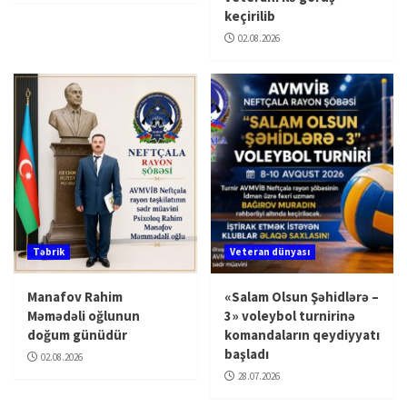
keçirilib
02.08.2026
Təbrik
Veteran dünyası
Manafov Rahim
«Salam Olsun Şəhidlərə –
Məmədəli oğlunun
3» voleybol turnirinə
doğum günüdür
komandaların qeydiyyatı
başladı
02.08.2026
28.07.2026