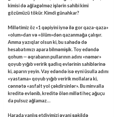
kimisi də ağlagəlməz işlərin sahibi kimi
gözümüzü tökür. Kimdi günahkar?
Millətimiz öz «1 qəpiyini iynə ilə gor qaza-qaza»
«olum»dan və «ölüm»dən qazanmağa çalışır.
Amma yazıqlar olsun ki, bu sahədə də
hesabatımızı apara bilməmişik. Toy edəndə
qohum — əqrabanın pullarının adını «nəmər»
qoyub yığıb veririk şadlıq evlərinin sahiblərinə
ki, aparın yeyin. Vay edəndə isə eyni üsulla adını
«yastama» qoyub yığıb veririk mollalara ki,
cənnətə «asfalt yol çəkdirsinlər». Bu minvalla
kreditə evlənib, kreditə ölən milləti heç ağuçu
da pulsuz ağlamaz…
Harada yanlış etdiyimizi əyani şəkildə