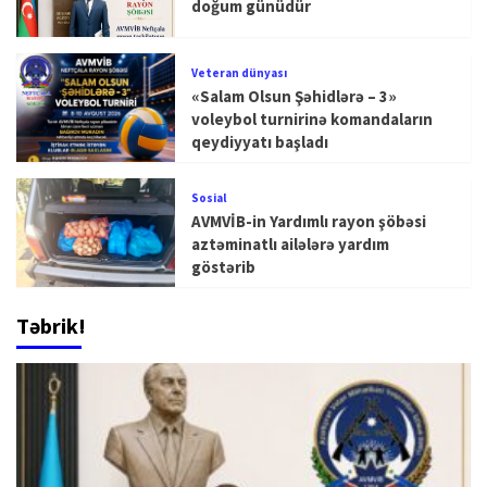
doğum günüdür
Veteran dünyası
«Salam Olsun Şəhidlərə – 3»
voleybol turnirinə komandaların
qeydiyyatı başladı
Sosial
AVMVİB-in Yardımlı rayon şöbəsi
aztəminatlı ailələrə yardım
göstərib
Təbrik!