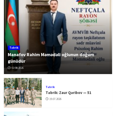
Təbrik
Manafov Rahim Məmədəli oğlunun doğum
günüdür
02.08.2026
Təbrik
Təbrik: Zaur Qəribov — 51
19.07.2026