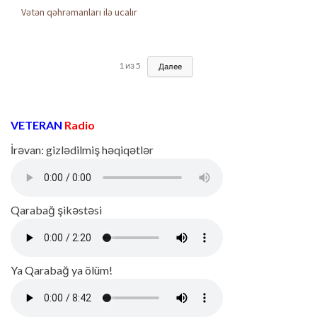
Vətən qəhrəmanları ilə ucalır
1
из
5
Далее
VETERAN
Radio
İrəvan: gizlədilmiş həqiqətlər
Qarabağ şikəstəsi
Ya Qarabağ ya ölüm!