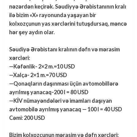
nəzərdən keçirək. Səudiyyə Ərəbistanının kralı
ilə bizim «X» rayonunda yaşayan bir
kolxozçunun yas xərclərini tutuşdursaq, məncə
hər şey aydın olar.
Səudiyə Ərəbistanı kralının dəfn və mərasim
xərcləri:
—Kəfənlik- 2×2 m.=10 USD
—Xalça- 2×1 m.=70 USD
—Qonaqların daşınması üçün avtomobillərə
ayrılmış yanacaq-200 l = 80 USD
—KİV nümayəndələri və imamları daşıyan
avtomobilə ayrılmış yanacaq — 100 l = 40 USD
Cəmi: 200 USD
Bizim kolxozçunun mərasim və dəfn xərcləri: