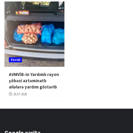
Sosial
AVMVİB-in Yardımlı rayon
şöbəsi aztəminatlı
ailələrə yardım göstərib
26.07.2026
Google xəritə