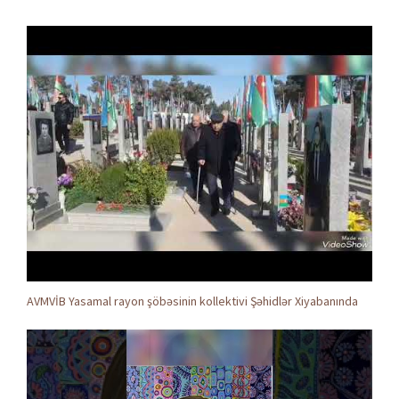
AVMVİB Yasamal rayon şöbəsinin kollektivi Şəhidlər Xiyabanında