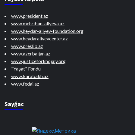
www.president.az
www.mehriban-aliyeva.az
www.heydar-aliyev-foundation.org
www.heydaraliyevcenter.az
www.preslib.az
www.azerbaijan.az
www.justiceforkhojaly.org
"Yaşat" Fondu
www.karabakh.az
www.fedai.az
Sayğac