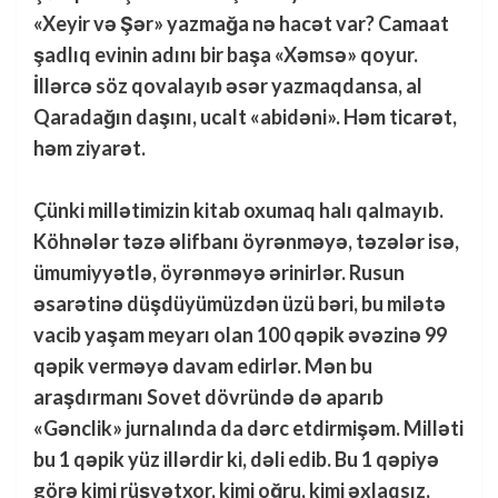
«Xeyir və Şər» yazmağa nə hacət var? Camaat
şadlıq evinin adını bir başa «Xəmsə» qoyur.
İllərcə söz qovalayıb əsər yazmaqdansa, al
Qaradağın daşını, ucalt «abidəni». Həm ticarət,
həm ziyarət.
Çünki millətimizin kitab oxumaq halı qalmayıb.
Köhnələr təzə əlifbanı öyrənməyə, təzələr isə,
ümumiyyətlə, öyrənməyə ərinirlər. Rusun
əsarətinə düşdüyümüzdən üzü bəri, bu milətə
vacib yaşam meyarı olan 100 qəpik əvəzinə 99
qəpik verməyə davam edirlər. Mən bu
araşdırmanı Sovet dövründə də aparıb
«Gənclik» jurnalında da dərc etdirmişəm. Milləti
bu 1 qəpik yüz illərdir ki, dəli edib. Bu 1 qəpiyə
görə kimi rüşvətxor, kimi oğru, kimi əxlaqsız,