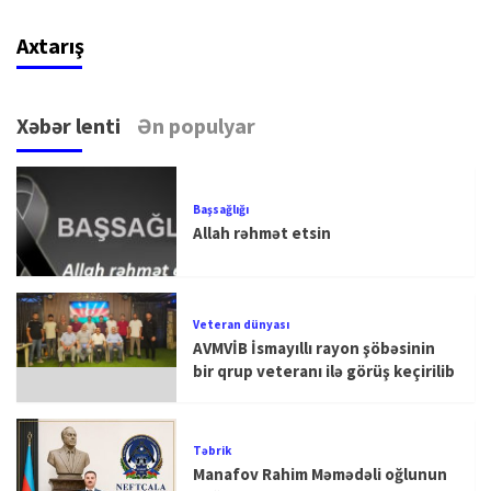
Axtarış
Xəbər lenti
Ən populyar
Başsağlığı
Allah rəhmət etsin
Veteran dünyası
AVMVİB İsmayıllı rayon şöbəsinin
bir qrup veteranı ilə görüş keçirilib
Təbrik
Manafov Rahim Məmədəli oğlunun