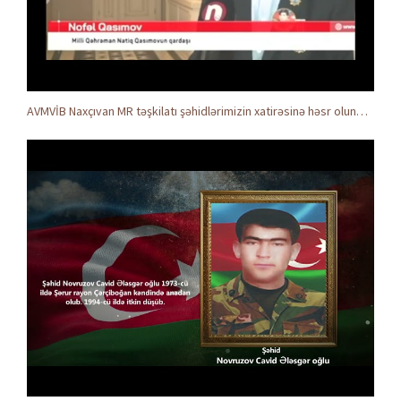
AVMVİB Naxçıvan MR təşkilatı şəhidlərimizin xatirəsinə həsr olunmuş tədbir keçirdi