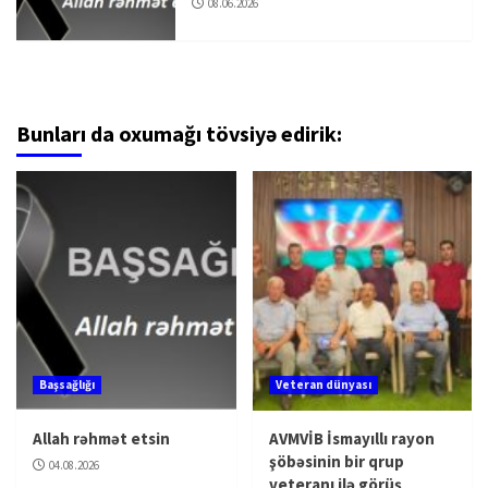
08.06.2026
Bunları da oxumağı tövsiyə edirik:
Başsağlığı
Veteran dünyası
Allah rəhmət etsin
AVMVİB İsmayıllı rayon
şöbəsinin bir qrup
04.08.2026
veteranı ilə görüş