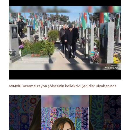
AVMVİB Yasamal rayon şöbəsinin kollektivi Şəhidlər Xiyabanında