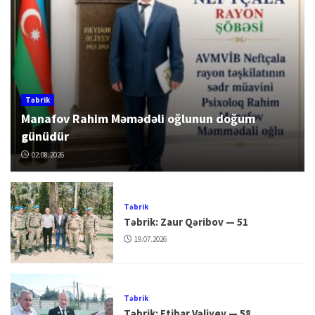
Təbrik
Manafov Rahim Məmədəli oğlunun doğum
günüdür
02.08.2026
Təbrik
Təbrik: Zaur Qəribov — 51
19.07.2026
Təbrik
Təbrik: Etibar Vəliyev — 58