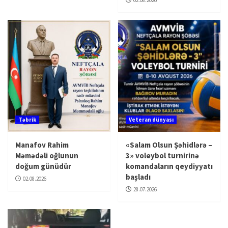
02.08.2026
Təbrik
Veteran dünyası
Manafov Rahim
«Salam Olsun Şəhidlərə –
Məmədəli oğlunun
3» voleybol turnirinə
doğum günüdür
komandaların qeydiyyatı
başladı
02.08.2026
28.07.2026