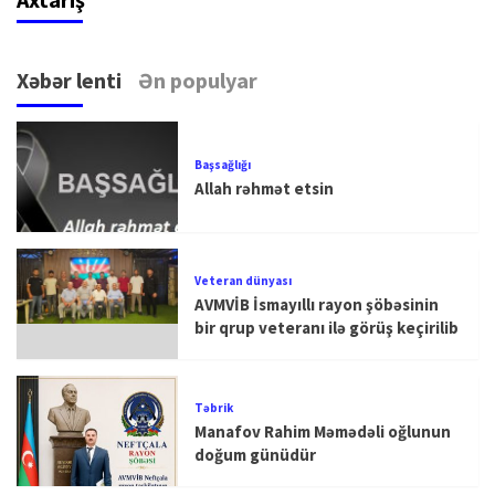
Xəbər lenti
Ən populyar
Başsağlığı
Allah rəhmət etsin
Veteran dünyası
AVMVİB İsmayıllı rayon şöbəsinin
bir qrup veteranı ilə görüş keçirilib
Təbrik
Manafov Rahim Məmədəli oğlunun
doğum günüdür