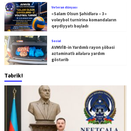
Veteran dünyası
«Salam Olsun Şəhidlərə – 3»
voleybol turnirinə komandaların
qeydiyyatı başladı
Sosial
AVMVİB-in Yardımlı rayon şöbəsi
aztəminatlı ailələrə yardım
göstərib
Təbrik!