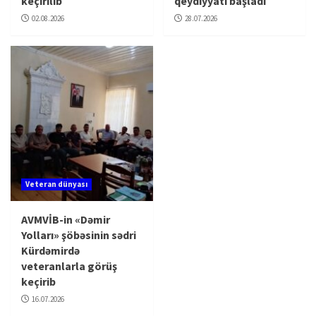
keçirilib
qeydiyyatı başladı
02.08.2026
28.07.2026
Veteran dünyası
AVMVİB-in «Dəmir
Yolları» şöbəsinin sədri
Kürdəmirdə
veteranlarla görüş
keçirib
16.07.2026