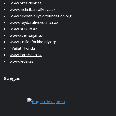
www.president.az
www.mehriban-aliyeva.az
www.heydar-aliyev-foundation.org
www.heydaraliyevcenter.az
www.preslib.az
www.azerbaijan.az
www.justiceforkhojaly.org
"Yaşat" Fondu
www.karabakh.az
www.fedai.az
Sayğac