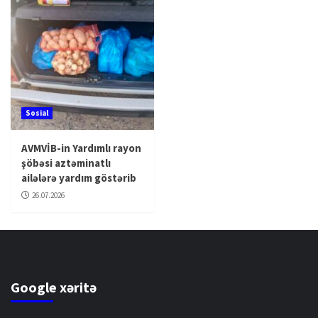
Sosial
AVMVİB-in Yardımlı rayon
şöbəsi aztəminatlı
ailələrə yardım göstərib
26.07.2026
Google xəritə