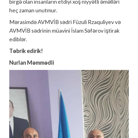
birgə olan insanların etdiyi xoş niyyətli əməlləri
heç zaman unutmur.
Mərasimdə AVMVİB sədri Füzuli Rzaquliyev və
AVMVİB sədrinin müavini İslam Səfərov iştirak
ediblər.
Təbrik edirik!
Nurlan Məmmədli