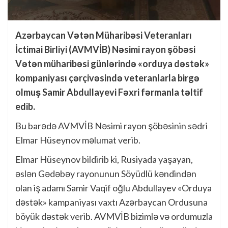
Azərbaycan Vətən Müharibəsi Veteranları
İctimai Birliyi (AVMVİB) Nəsimi rayon şöbəsi
Vətən müharibəsi günlərində «orduya dəstək»
kompaniyası çərçivəsində veteranlarla birgə
olmuş Samir Abdullayevi Fəxri fərmanla təltif
edib.
Bu barədə AVMVİB Nəsimi rayon şöbəsinin sədri
Elmar Hüseynov məlumat verib.
Elmar Hüseynov bildirib ki, Rusiyada yaşayan,
əslən Gədəbəy rayonunun Söyüdlü kəndindən
olan iş adamı Samir Vaqif oğlu Abdullayev «Orduya
dəstək» kampaniyası vaxtı Azərbaycan Ordusuna
böyük dəstək verib. AVMVİB bizimlə və ordumuzla