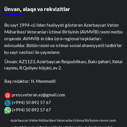
Ünvan, əlaqə və rekvizitlər
Bu sayt 1994-cü ildən fəaliyyət göstərən Azərbaycan Vətən
Müharibəsi Veteranları İctimai Birliyinin (AVMVİB) rəsmi mətbu
orqanıdır. AVMVİB-in ölkə üzrə regional təşkilatları
mövcuddur. Bütün rəsmi və ictimai-sosial əhəmiyyətli tədbirlər
bu sayt vasitəsi ilə yayımlanır.
Ünvan: AZ1123, Azərbaycan Respublikası, Bakı şəhəri, Xətai
rayonu, R.Quliyev küçəsi, ev 2.
Baş redaktor: N. Məmmədli
press.veteran.az@gmail.com
(+994) 50 892 57 67
(+994) 50 892 57 67
Azərbaycan Vətən Müharibəsi Veteranları İctimai Birliyinin rəsmi saytı.