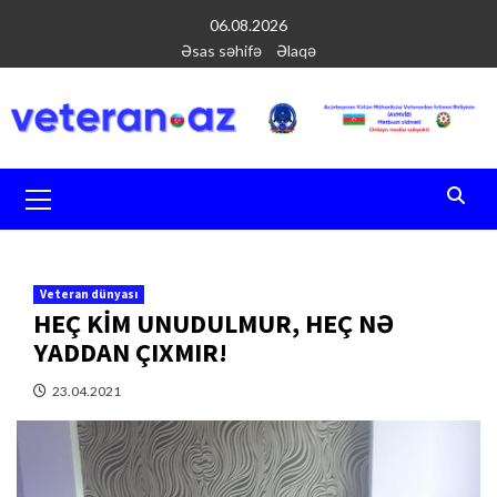
Перейти
06.08.2026
к
Əsas səhifə
Əlaqə
содержимому
Основное
меню
Veteran dünyası
HEÇ KİM UNUDULMUR, HEÇ NƏ
YADDAN ÇIXMIR!
23.04.2021