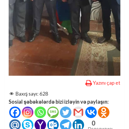
Yazını çap et
Baxış sayı:
628
Sosial şəbəkələrdə bizi izləyin və paylaşın:
0
Поделились