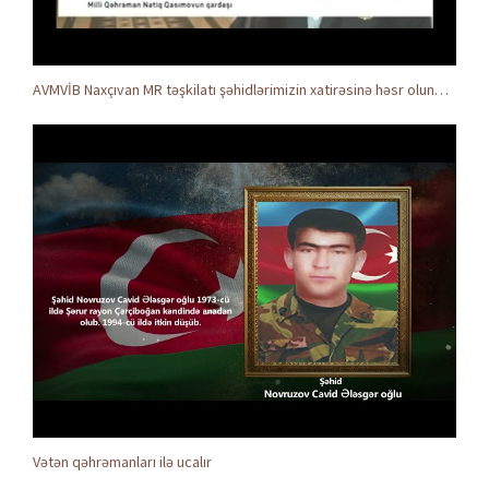
AVMVİB Naxçıvan MR təşkilatı şəhidlərimizin xatirəsinə həsr olunmuş tədbir keçirdi
Vətən qəhrəmanları ilə ucalır