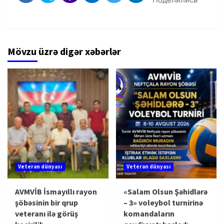
Mövzu üzrə digər xəbərlər
Veteran dünyası
Veteran dünyası
AVMVİB İsmayıllı rayon
«Salam Olsun Şəhidlərə
şöbəsinin bir qrup
– 3» voleybol turnirinə
veteranı ilə görüş
komandaların