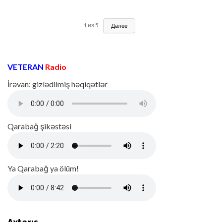
1
из
5
Далее
VETERAN
Radio
İrəvan: gizlədilmiş həqiqətlər
Qarabağ şikəstəsi
Ya Qarabağ ya ölüm!
Axtarış