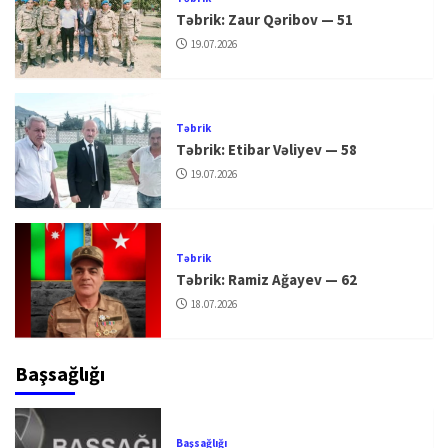
Təbrik: Zaur Qəribov — 51
19.07.2026
Təbrik
Təbrik: Etibar Vəliyev — 58
19.07.2026
Təbrik
Təbrik: Ramiz Ağayev — 62
18.07.2026
Başsağlığı
Başsağlığı