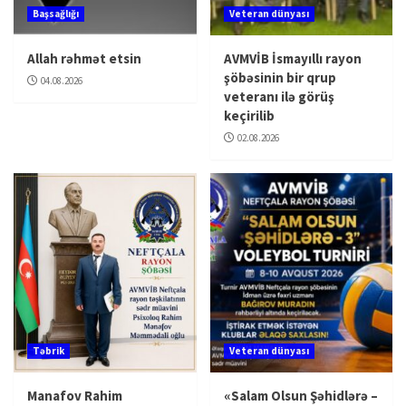
Başsağlığı
Veteran dünyası
Allah rəhmət etsin
AVMVİB İsmayıllı rayon
şöbəsinin bir qrup
04.08.2026
veteranı ilə görüş
keçirilib
02.08.2026
Təbrik
Veteran dünyası
Manafov Rahim
«Salam Olsun Şəhidlərə –