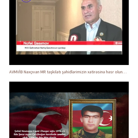
AVMVİB Naxçıvan MR təşkilatı şəhidlərimizin xatirəsinə həsr olunmuş tədbir keçirdi