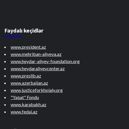
Faydalı keçidlər
www.president.az
www.mehriban-aliyeva.az
www.heydar-aliyev-foundation.org
www.heydaraliyevcenter.az
www.preslib.az
www.azerbaijan.az
www.justiceforkhojaly.org
"Yaşat" Fondu
www.karabakh.az
www.fedai.az