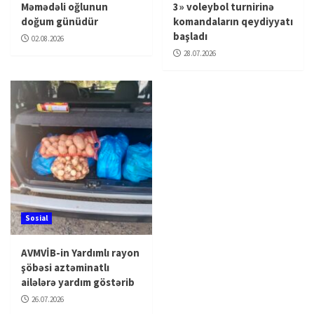
Məmədəli oğlunun
3» voleybol turnirinə
doğum günüdür
komandaların qeydiyyatı
başladı
02.08.2026
28.07.2026
Sosial
AVMVİB-in Yardımlı rayon
şöbəsi aztəminatlı
ailələrə yardım göstərib
26.07.2026