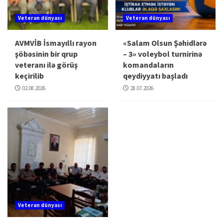
Veteran dünyası
Veteran dünyası
AVMVİB İsmayıllı rayon
«Salam Olsun Şəhidlərə
şöbəsinin bir qrup
– 3» voleybol turnirinə
veteranı ilə görüş
komandaların
keçirilib
qeydiyyatı başladı
02.08.2026
28.07.2026
Veteran dünyası