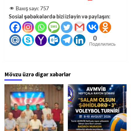
Baxış sayı:
757
Sosial şəbəkələrdə bizi izləyin və paylaşın:
0
Поделились
Mövzu üzrə digər xəbərlər