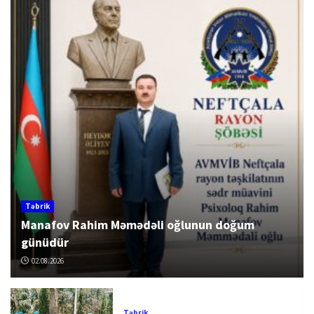
Təbrik
Manafov Rahim Məmədəli oğlunun doğum
günüdür
02.08.2026
Təbrik