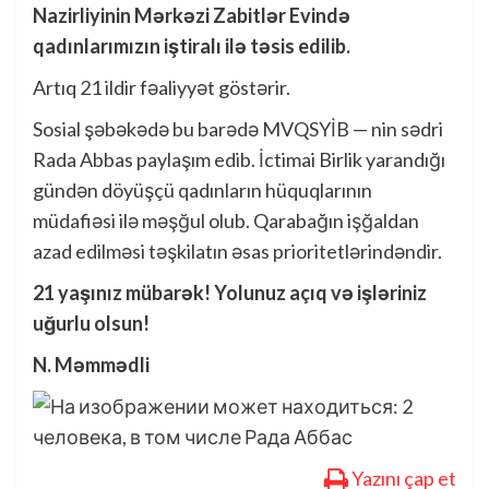
Nazirliyinin Mərkəzi Zabitlər Evində
qadınlarımızın iştiralı ilə təsis edilib.
Artıq 21 ildir fəaliyyət göstərir.
Sosial şəbəkədə bu barədə MVQSYİB — nin sədri
Rada Abbas paylaşım edib. İctimai Birlik yarandığı
gündən döyüşçü qadınların hüquqlarının
müdafiəsi ilə məşğul olub. Qarabağın işğaldan
azad edilməsi təşkilatın əsas prioritetlərindəndir.
21 yaşınız mübarək! Yolunuz açıq və işləriniz
uğurlu olsun!
N. Məmmədli
Yazını çap et