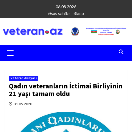
Перейти
06.08.2026
к
Əsas səhifə
Əlaqə
содержимому
Основное
меню
Veteran dünyası
Qadın veteranların İctimai Birliyinin
21 yaşı tamam oldu
31.05.2020