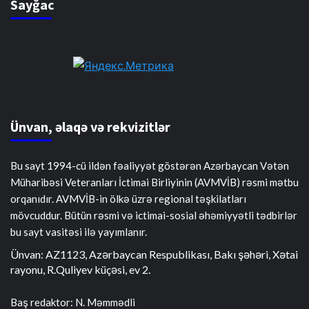
Sayğac
Ünvan, əlaqə və rekvizitlər
Bu sayt 1994-cü ildən fəaliyyət göstərən Azərbaycan Vətən
Müharibəsi Veteranları İctimai Birliyinin (AVMVİB) rəsmi mətbu
orqanıdır. AVMVİB-in ölkə üzrə regional təşkilatları
mövcuddur. Bütün rəsmi və ictimai-sosial əhəmiyyətli tədbirlər
bu sayt vasitəsi ilə yayımlanır.
Ünvan: AZ1123, Azərbaycan Respublikası, Bakı şəhəri, Xətai
rayonu, R.Quliyev küçəsi, ev 2.
Baş redaktor: N. Məmmədli