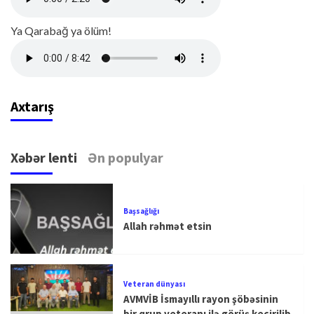
Ya Qarabağ ya ölüm!
Axtarış
Xəbər lenti
Ən populyar
Başsağlığı
Allah rəhmət etsin
Veteran dünyası
AVMVİB İsmayıllı rayon şöbəsinin
bir qrup veteranı ilə görüş keçirilib