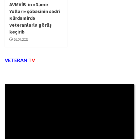
AVMVİB-in «Dəmir
Yolları» şöbəsinin sədri
Kürdəmirdə
veteranlarla görüş
keçirib
16.07.2026
VETERAN
TV