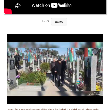
1
из
5
Далее
AVMVİB Yasamal rayon şöbəsinin kollektivi Şəhidlər Xiyabanında