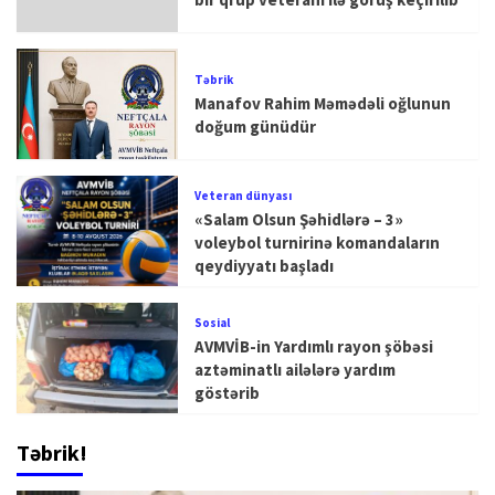
Təbrik
Manafov Rahim Məmədəli oğlunun
doğum günüdür
Veteran dünyası
«Salam Olsun Şəhidlərə – 3»
voleybol turnirinə komandaların
qeydiyyatı başladı
Sosial
AVMVİB-in Yardımlı rayon şöbəsi
aztəminatlı ailələrə yardım
göstərib
Təbrik!