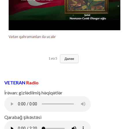
Vətən qəhrəmanları ilə ucalır
1
из
5
Далее
VETERAN
Radio
İrəvan: gizlədilmiş həqiqətlər
Qarabağ şikəstəsi