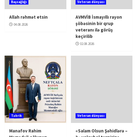
Başsağlığı
Veteran dünyası
Allah rəhmət etsin
AVMVİB İsmayıllı rayon
şöbəsinin bir qrup
04.08.2026
veteranı ilə görüş
keçirilib
02.08.2026
Təbrik
Veteran dünyası
Manafov Rahim
«Salam Olsun Şəhidlərə –