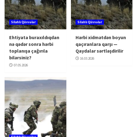
Silahlı Qüvvələr
Silahlı Qüvvələr
Ehtiyata buraxıldıqdan
Hərbi xidmətdən boyun
nə qədər sonra hərbi
qaçıranlara qarşı —
toplanışa çağırıla
Qaydalar sərtləşdirilir
bilərsiniz?
16.03.2026
07.05.2026
Silahlı Qüvvələr