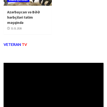
Azərbaycan və BƏƏ
hərbçiləri təlim
məşqində
31.01.2026
VETERAN
TV