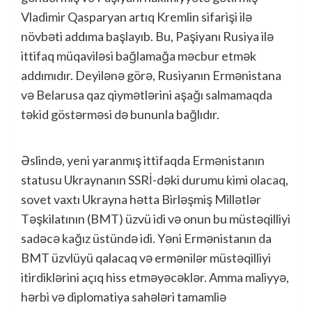
Vladimir Qasparyan artıq Kremlin sifarişi ilə
növbəti addıma başlayıb. Bu, Paşiyanı Rusiya ilə
ittifaq müqaviləsi bağlamağa məcbur etmək
addımıdır. Deyilənə görə, Rusiyanın Ermənistana
və Belarusa qaz qiymətlərini aşağı salmamaqda
təkid göstərməsi də bununla bağlıdır.
Əslində, yeni yaranmış ittifaqda Ermənistanın
statusu Ukraynanın SSRİ-dəki durumu kimi olacaq,
sovet vaxtı Ukrayna hətta Birləşmiş Millətlər
Təşkilatının (BMT) üzvü idi və onun bu müstəqilliyi
sadəcə kağız üstündə idi. Yəni Ermənistanın da
BMT üzvlüyü qalacaq və ermənilər müstəqilliyi
itirdiklərini açıq hiss etməyəcəklər. Amma maliyyə,
hərbi və diplomatiya sahələri tamamliə