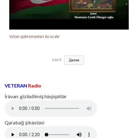
Vətən qəhrəmanları ilə ucalır
1
из
5
Далее
VETERAN
Radio
İrəvan: gizlədilmiş həqiqətlər
Qarabağ şikəstəsi