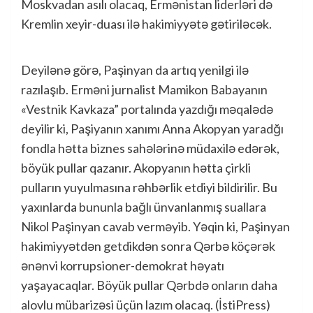
Moskvadan asılı olacaq, Ermənistan liderləri də
Kremlin xeyir-duası ilə hakimiyyətə gətiriləcək.
Deyilənə görə, Paşinyan da artıq yenilgi ilə
razılaşıb. Erməni jurnalist Mamikon Babayanın
«Vestnik Kavkaza” portalında yazdığı məqalədə
deyilir ki, Paşiyanın xanımı Anna Akopyan yaradğı
fondla hətta biznes sahələrinə müdaxilə edərək,
böyük pullar qazanır. Akopyanın hətta çirkli
pulların yuyulmasına rəhbərlik etdiyi bildirilir. Bu
yaxınlarda bununla bağlı ünvanlanmış suallara
Nikol Paşinyan cavab verməyib. Yəqin ki, Paşinyan
hakimiyyətdən getdikdən sonra Qərbə köçərək
ənənvi korrupsioner-demokrat həyatı
yaşayacaqlar. Böyük pullar Qərbdə onların daha
alovlu mübarizəsi üçün lazım olacaq. (İstiPress)