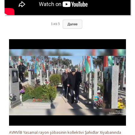
1
из
5
Далее
AVMVİB Yasamal rayon şöbəsinin kollektivi Şəhidlər Xiyabanında