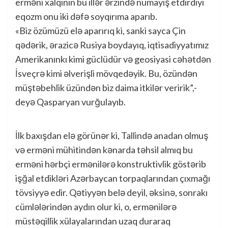
erməni xalqının bu illər ərzində nümayiş etdirdiyi
eqozm onu iki dəfə soyqırıma aparıb.
«Biz özümüzü elə aparırıq ki, sanki sayca Çin
qədərik, ərazicə Rusiya boydayıq, iqtisadiyyatımız
Amerikanınkı kimi güclüdür və geosiyasi cəhətdən
İsveçrə kimi əlverişli mövqedəyik. Bu, özündən
müştəbehlik üzündən biz daima itkilər veririk”,-
deyə Qasparyan vurğulayıb.
İlk baxışdan elə görünər ki, Tallində anadan olmuş
və erməni mühitindən kənarda təhsil almıq bu
erməni hərbçi ermənilərə konstruktivlik göstərib
işğal etdikləri Azərbaycan torpaqlarından çıxmağı
tövsiyyə edir. Qətiyyən belə deyil, əksinə, sonrakı
cümlələrindən aydın olur ki, o, ermənilərə
müstəqillik xülayalarından uzaq duraraq