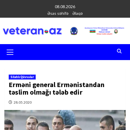
Перейти
08.08.2026
к
Əsas səhifə
Əlaqə
содержимому
Основное
меню
Silahlı Qüvvələr
Erməni general Ermənistandan
təslim olmağı tələb edir
28.05.2020