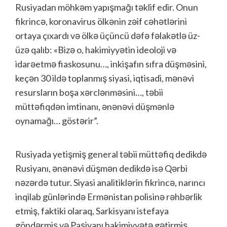
Rusiyadan möhkəm yapışmağı təklif edir. Onun
fikrincə, koronavirus ölkənin zəif cəhətlərini
ortaya çıxardı və ölkə üçüncü dəfə fəlakətlə üz-
üzə qalıb: «Bizə o, hakimiyyətin ideoloji və
idarəetmə fiaskosunu…, inkişafın sıfra düşməsini,
keçən 30 ildə toplanmış siyasi, iqtisadi, mənəvi
resursların boşa xərclənməsini…, təbii
müttəfiqdən imtinanı, ənənəvi düşmənlə
oynamağı… göstərir”.
Rusiyada yetişmiş general təbii müttəfiq dedikdə
Rusiyanı, ənənəvi düşmən dedikdə isə Qərbi
nəzərdə tutur. Siyasi analitiklərin fikrincə, narıncı
inqilab günlərində Ermənistan polisinə rəhbərlik
etmiş, faktiki olaraq, Sarkisyanı istefaya
göndərmiş və Paşiyanı hakimiyyətə gətirmiş