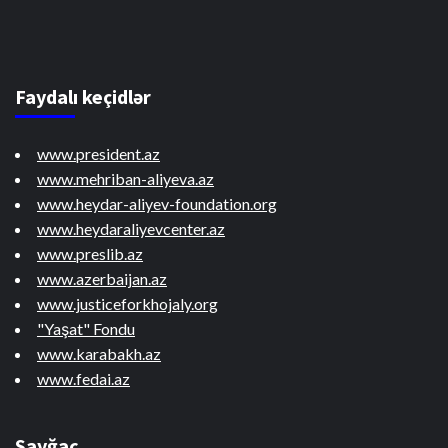
Faydalı keçidlər
www.president.az
www.mehriban-aliyeva.az
www.heydar-aliyev-foundation.org
www.heydaraliyevcenter.az
www.preslib.az
www.azerbaijan.az
www.justiceforkhojaly.org
"Yaşat" Fondu
www.karabakh.az
www.fedai.az
Sayğac