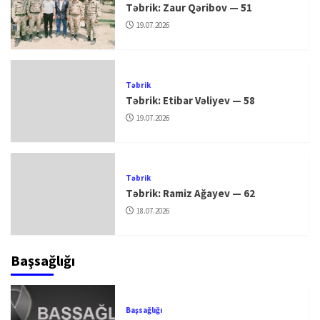
Təbrik: Zaur Qəribov — 51
19.07.2026
Təbrik
Təbrik: Etibar Vəliyev — 58
19.07.2026
Təbrik
Təbrik: Ramiz Ağayev — 62
18.07.2026
Başsağlığı
Başsağlığı