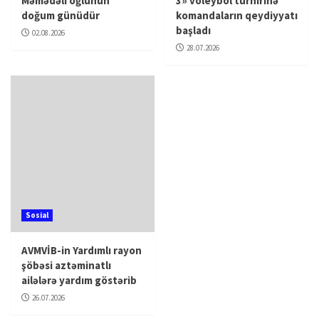
Məmədəli oğlunun
3» voleybol turnirinə
doğum günüdür
komandaların qeydiyyatı
başladı
02.08.2026
28.07.2026
Sosial
AVMVİB-in Yardımlı rayon
şöbəsi aztəminatlı
ailələrə yardım göstərib
26.07.2026