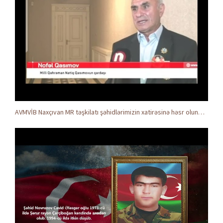
AVMVİB Naxçıvan MR təşkilatı şəhidlərimizin xatirəsinə həsr olunmuş tədbir keçirdi