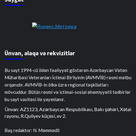
Ünvan, əlaqə və rekvizitlər
Bu sayt 1994-cü ildən fəaliyyət göstərən Azərbaycan Vətən
Müharibəsi Veteranları İctimai Birliyinin (AVMVİB) rəsmi mətbu
orqanıdır. AVMVİB-in ölkə üzrə regional təşkilatları
mövcuddur. Bütün rəsmi və ictimai-sosial əhəmiyyətli tədbirlər
bu sayt vasitəsi ilə yayımlanır.
Ünvan: AZ1123, Azərbaycan Respublikası, Bakı şəhəri, Xətai
rayonu, R.Quliyev küçəsi, ev 2.
Baş redaktor: N. Məmmədli