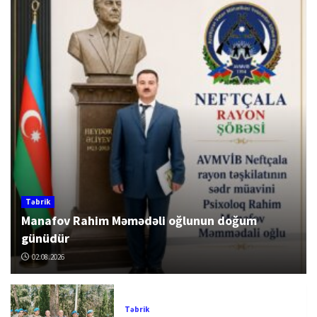
Təbrik
Manafov Rahim Məmədəli oğlunun doğum
günüdür
02.08.2026
Təbrik