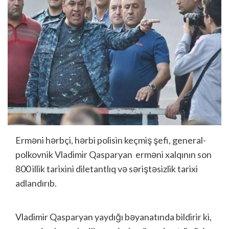
Erməni hərbçi, hərbi polisin keçmiş şefi, general-
polkovnik Vladimir Qasparyan erməni xalqının son
800 illik tarixini diletantlıq və səriştəsizlik tarixi
adlandırıb.
Vladimir Qasparyan yaydığı bəyanatında bildirir ki,