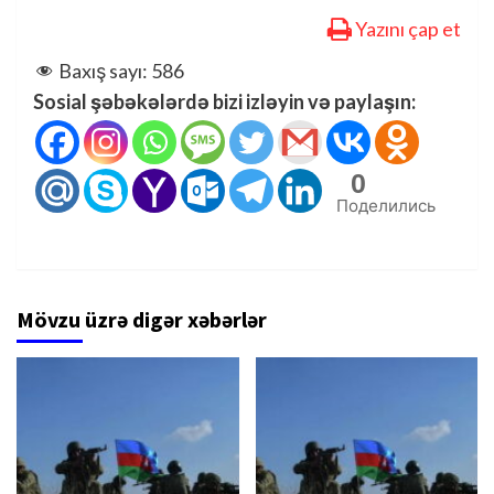
Yazını çap et
Baxış sayı:
586
Sosial şəbəkələrdə bizi izləyin və paylaşın:
0
Поделились
Mövzu üzrə digər xəbərlər