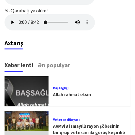
Ya Qarabağ ya ölüm!
Axtarış
Xəbər lenti
Ən populyar
Başsağlığı
Allah rəhmət etsin
Veteran dünyası
AVMVİB İsmayıllı rayon şöbəsinin
bir qrup veteranı ilə görüş keçirilib