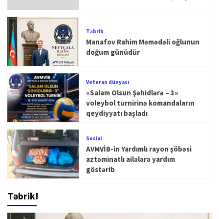
Təbrik
Manafov Rahim Məmədəli oğlunun
doğum günüdür
Veteran dünyası
«Salam Olsun Şəhidlərə – 3»
voleybol turnirinə komandaların
qeydiyyatı başladı
Sosial
AVMVİB-in Yardımlı rayon şöbəsi
aztəminatlı ailələrə yardım
göstərib
Təbrik!