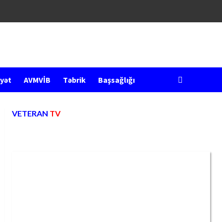
yət
AVMVİB
Təbrik
Başsağlığı
VETERAN
TV