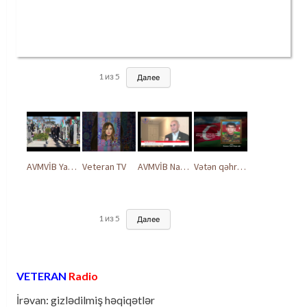
1
из
5
Далее
AVMVİB Yasamal rayon şöbəsinin kollektivi Şəhidlər Xiyabanında
Veteran TV
AVMVİB Naxçıvan MR təşkilatı şəhidlərimizin xatirəsinə həsr olunmuş tədbir keçirdi
Vətən qəhrəmanları ilə ucalır
1
из
5
Далее
VETERAN
Radio
İrəvan: gizlədilmiş həqiqətlər