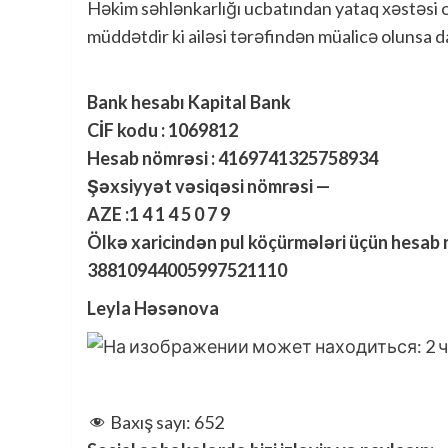
Həkim səhlənkarlığı ucbatından yataq xəstəsi ol
müddətdir ki ailəsi tərəfindən müalicə olunsa 
Bank hesabı Kapital Bank
CİF kodu : 1069812
Hesab nömrəsi : 4169741325758934
Şəxsiyyət vəsiqəsi nömrəsi —
AZE :1 4 1 4 5 0 7 9
Ölkə xaricindən pul köçürmələri üçün hesab 
38810944005997521110
Leyla Həsənova
Baxış sayı:
652