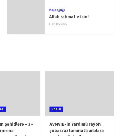
Başsağlığı
Allah rəhmət etsin!
08.06.2026
ası
Sosial
n Şəhidlərə – 3»
AVMVİB-in Yardımlı rayon
rnirinə
şöbəsi aztəminatlı ailələrə