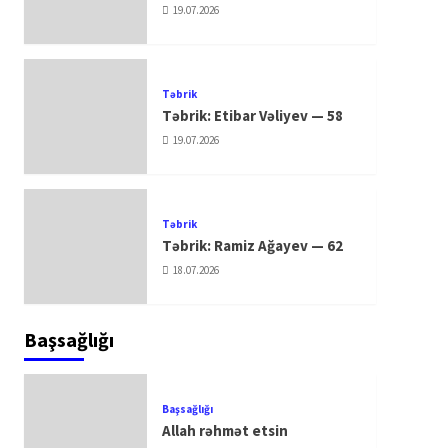
19.07.2026
Təbrik
Təbrik: Etibar Vəliyev — 58
19.07.2026
Təbrik
Təbrik: Ramiz Ağayev — 62
18.07.2026
Başsağlığı
Başsağlığı
Allah rəhmət etsin