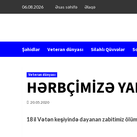
Перейти
06.08.2026
Əsas səhifə
Əlaqə
к
содержимому
Şəhidlər
Veteran dünyası
Silahlı Qüvvələr
So
Veteran dünyası
HƏRBÇİMİZƏ YA
20.05.2020
18 il Vətən keşiyində dayanan zabitimiz ölüm