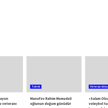
Təbrik
Veteran düny
rayon
Manafov Rahim Məmədəli
«Salam Olsu
p veteranı
oğlunun doğum günüdür
voleybol tu