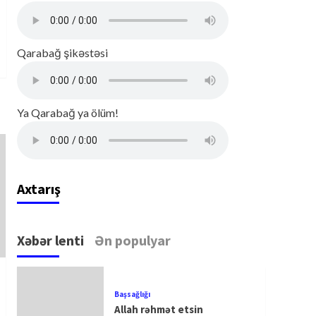
Qarabağ şikəstəsi
Ya Qarabağ ya ölüm!
Axtarış
Xəbər lenti
Ən populyar
Başsağlığı
Allah rəhmət etsin