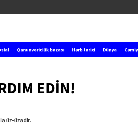
sial
Qanunvericilik bazası
Hərb tarixi
Dünya
Cəmiy
RDIM EDİN!
lə üz-üzədir.