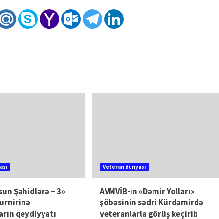
ası
Veteran dünyası
sun Şəhidlərə – 3»
AVMVİB-in «Dəmir Yolları»
urnirinə
şöbəsinin sədri Kürdəmirdə
rın qeydiyyatı
veteranlarla görüş keçirib