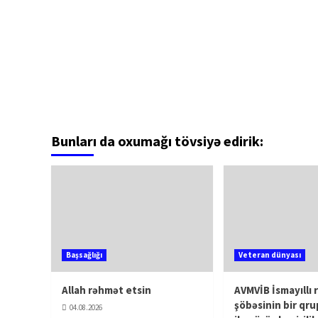
Bunları da oxumağı tövsiyə edirik:
Başsağlığı
Veteran dünyası
Allah rəhmət etsin
AVMVİB İsmayıllı 
şöbəsinin bir qru
04.08.2026