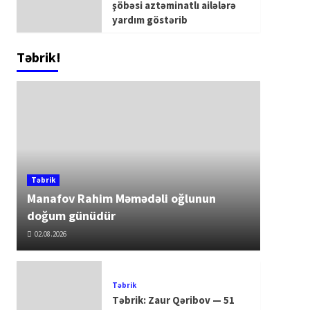
şöbəsi aztəminatlı ailələrə
yardım göstərib
Təbrik!
Təbrik
Manafov Rahim Məmədəli oğlunun
doğum günüdür
02.08.2026
Təbrik
Təbrik: Zaur Qəribov — 51