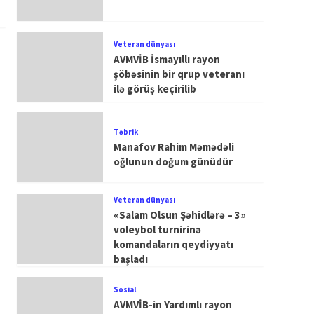
Veteran dünyası
AVMVİB İsmayıllı rayon
şöbəsinin bir qrup veteranı
ilə görüş keçirilib
Təbrik
Manafov Rahim Məmədəli
oğlunun doğum günüdür
Veteran dünyası
«Salam Olsun Şəhidlərə – 3»
voleybol turnirinə
komandaların qeydiyyatı
başladı
Sosial
AVMVİB-in Yardımlı rayon