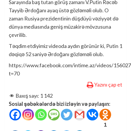
Sarayında baş tutan görüş zamanı V.Putin Rəcəb
Tayyib Ərdoğanı ayaq üstə gözləməli olub. O
zaman Rusiya prezidentinin düşdüyü vəziyyət də
dünya mediasında geniş müzakirə mövzusuna
çevrilib.
Təqdim etdiyimiz videoda aydın görünür ki, Putin 1
dəqiqə 52 saniyə Ərdoğanı gözləməli olub.
https://www.facebook.com/intime.az/videos/15602
t=70
Yazını çap et
Baxış sayı:
1 142
Sosial şəbəkələrdə bizi izləyin və paylaşın:
1