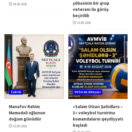
şöbəsinin bir qrup
04.08.2026
veteranı ilə görüş
keçirilib
02.08.2026
Təbrik
Veteran dünyası
Manafov Rahim
«Salam Olsun Şəhidlərə –
Məmədəli oğlunun
3» voleybol turnirinə
doğum günüdür
komandaların qeydiyyatı
başladı
02.08.2026