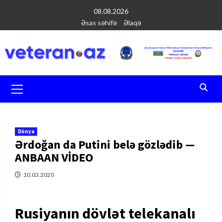
Перейти
08.08.2026
к
Əsas səhifə
Əlaqə
содержимому
Основное
меню
Dünya
Ərdoğan da Putini belə gözlədib —
ANBAAN VİDEO
10.03.2020
Rusiyanın dövlət telekanalı