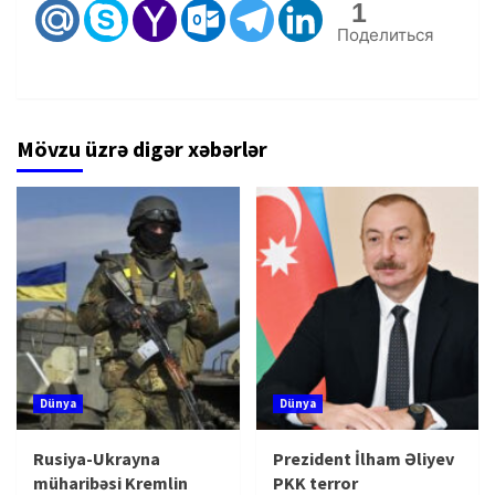
1
Поделиться
Mövzu üzrə digər xəbərlər
Dünya
Dünya
Rusiya-Ukrayna
Prezident İlham Əliyev
müharibəsi Kremlin
PKK terror