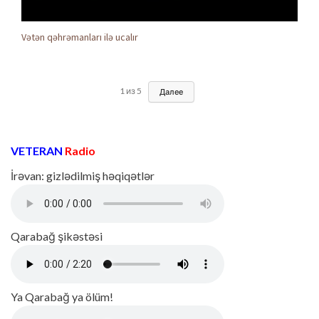
Vətən qəhrəmanları ilə ucalır
1
из
5
Далее
VETERAN
Radio
İrəvan: gizlədilmiş həqiqətlər
Qarabağ şikəstəsi
Ya Qarabağ ya ölüm!