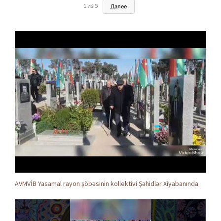
1
из
5
Далее
AVMVİB Yasamal rayon şöbəsinin kollektivi Şəhidlər Xiyabanında