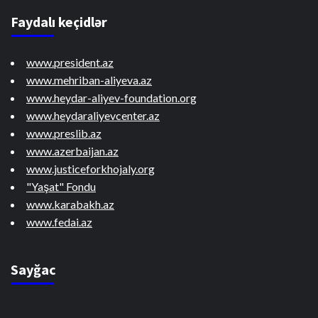
Faydalı keçidlər
www.president.az
www.mehriban-aliyeva.az
www.heydar-aliyev-foundation.org
www.heydaraliyevcenter.az
www.preslib.az
www.azerbaijan.az
www.justiceforkhojaly.org
"Yaşat" Fondu
www.karabakh.az
www.fedai.az
Sayğac