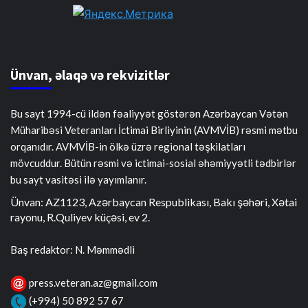
Ünvan, əlaqə və rekvizitlər
Bu sayt 1994-cü ildən fəaliyyət göstərən Azərbaycan Vətən
Müharibəsi Veteranları İctimai Birliyinin (AVMVİB) rəsmi mətbu
orqanıdır. AVMVİB-in ölkə üzrə regional təşkilatları
mövcuddur. Bütün rəsmi və ictimai-sosial əhəmiyyətli tədbirlər
bu sayt vasitəsi ilə yayımlanır.
Ünvan: AZ1123, Azərbaycan Respublikası, Bakı şəhəri, Xətai
rayonu, R.Quliyev küçəsi, ev 2.
Baş redaktor: N. Məmmədli
press.veteran.az@gmail.com
(+994) 50 892 57 67