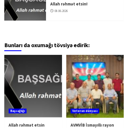
Allah rəhmət etsin!
08.06.2026
Bunları da oxumağı tövsiyə edirik:
Başsağlığı
Veteran dünyası
Allah rəhmət etsin
AVMVİB İsmayıllı rayon