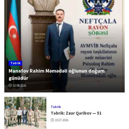
Təbrik
Manafov Rahim Məmədəli oğlunun doğum
günüdür
02.08.2026
Təbrik
Təbrik: Zaur Qəribov — 51
19.07.2026