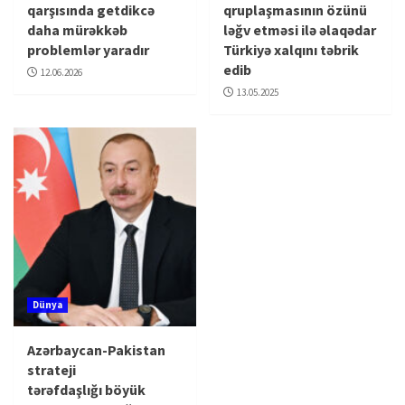
qarşısında getdikcə
qruplaşmasının özünü
daha mürəkkəb
ləğv etməsi ilə əlaqədar
problemlər yaradır
Türkiyə xalqını təbrik
edib
12.06.2026
13.05.2025
Dünya
Azərbaycan-Pakistan
strateji
tərəfdaşlığı böyük