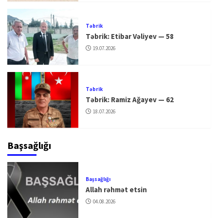
Təbrik
Təbrik: Etibar Vəliyev — 58
19.07.2026
Təbrik
Təbrik: Ramiz Ağayev — 62
18.07.2026
Başsağlığı
Başsağlığı
Allah rəhmət etsin
04.08.2026