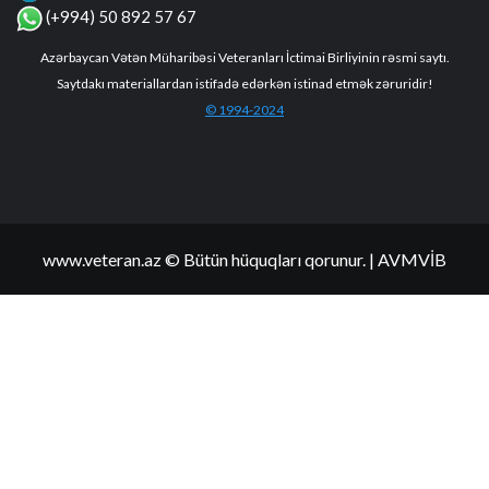
(+994) 50 892 57 67
Azərbaycan Vətən Müharibəsi Veteranları İctimai Birliyinin rəsmi saytı.
Saytdakı materiallardan istifadə edərkən istinad etmək zəruridir!
© 1994-2024
www.veteran.az © Bütün hüquqları qorunur.
| AVMVİB