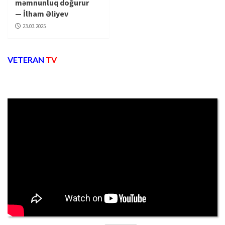
məmnunluq doğurur
— İlham Əliyev
23.03.2025
VETERAN
TV