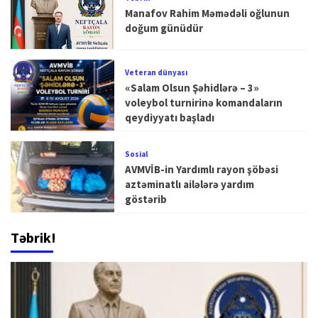
Manafov Rahim Məmədəli oğlunun
doğum günüdür
Veteran dünyası
«Salam Olsun Şəhidlərə – 3»
voleybol turnirinə komandaların
qeydiyyatı başladı
Sosial
AVMVİB-in Yardımlı rayon şöbəsi
aztəminatlı ailələrə yardım
göstərib
Təbrik!