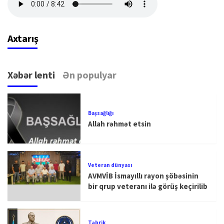
Axtarış
Xəbər lenti
Ən populyar
Başsağlığı
Allah rəhmət etsin
Veteran dünyası
AVMVİB İsmayıllı rayon şöbəsinin
bir qrup veteranı ilə görüş keçirilib
Təbrik