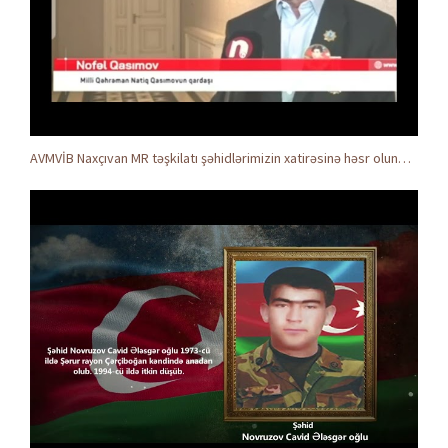
AVMVİB Naxçıvan MR təşkilatı şəhidlərimizin xatirəsinə həsr olunmuş tədbir keçirdi