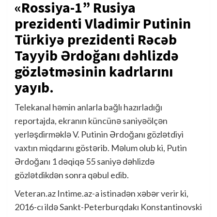
«Rossiya-1” Rusiya
prezidenti Vladimir Putinin
Türkiyə prezidenti Rəcəb
Tayyib Ərdoğanı dəhlizdə
gözlətməsinin kadrlarını
yayıb.
Telekanal həmin anlarla bağlı hazırladığı
reportajda, ekranın küncünə saniyəölçən
yerləşdirməklə V. Putinin Ərdoğanı gözlətdiyi
vaxtın miqdarını göstərib. Məlum olub ki, Putin
Ərdoğanı 1 dəqiqə 55 saniyə dəhlizdə
gözlətdikdən sonra qəbul edib.
Veteran.az Intime.az-a istinadən xəbər verir ki,
2016-cı ildə Sankt-Peterburqdakı Konstantinovski