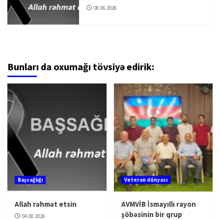
08.06.2026
Bunları da oxumağı tövsiyə edirik:
Başsağlığı
Veteran dünyası
Allah rəhmət etsin
AVMVİB İsmayıllı rayon
şöbəsinin bir qrup
04.08.2026