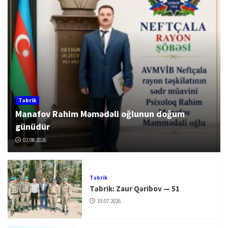
Təbrik
Manafov Rahim Məmədəli oğlunun doğum
günüdür
02.08.2026
Təbrik
Təbrik: Zaur Qəribov — 51
19.07.2026