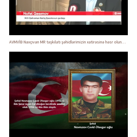
AVMVİB Naxçıvan MR təşkilatı şəhidlərimizin xatirəsinə həsr olunmuş tədbir keçirdi