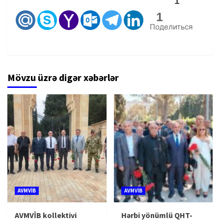
1
1
Поделиться
Mövzu üzrə digər xəbərlər
AVMVİB
AVMVİB
AVMVİB kollektivi
Hərbi yönümlü QHT-