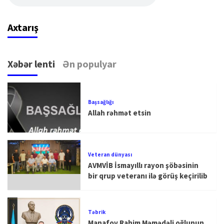
Axtarış
Xəbər lenti
Ən populyar
Başsağlığı
Allah rəhmət etsin
Veteran dünyası
AVMVİB İsmayıllı rayon şöbəsinin
bir qrup veteranı ilə görüş keçirilib
Təbrik
Manafov Rahim Məmədəli oğlunun