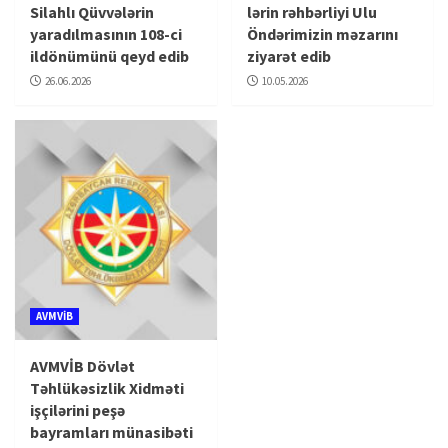
Silahlı Qüvvələrin
lərin rəhbərliyi Ulu
yaradılmasının 108-ci
Öndərimizin məzarını
ildönümünü qeyd edib
ziyarət edib
26.06.2026
10.05.2026
AVMVİB
AVMVİB Dövlət
Təhlükəsizlik Xidməti
işçilərini peşə
bayramları münasibəti