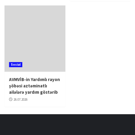
Sosial
AVMVİB-in Yardımlı rayon
şöbəsi aztəminatlı
ailələrə yardım göstərib
26.07.2026