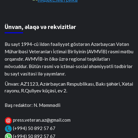
Ünvan, əlaqə və rekvizitlər
Bu sayt 1994-cü ildən fəaliyyət göstərən Azərbaycan Vətən
Müharibəsi Veteranları İctimai Birliyinin (AVMVİB) rəsmi mətbu
orqanıdır. AVMVİB-in ölkə üzrə regional təşkilatları
mövcuddur. Bütün rəsmi və ictimai-sosial əhəmiyyətli tədbirlər
bu sayt vasitəsi ilə yayımlanır.
Ünvan: AZ1123, Azərbaycan Respublikası, Bakı şəhəri, Xətai
rayonu, R.Quliyev küçəsi, ev 2.
Baş redaktor: N. Məmmədli
press.veteran.az@gmail.com
(+994) 50 892 57 67
(+994) 50 892 57 67