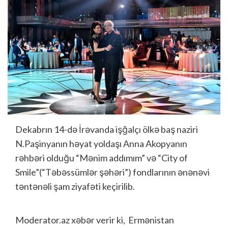
Dekabrın 14-də İrəvanda işğalçı ölkə baş naziri
N.Paşinyanın həyat yoldaşı Anna Akopyanın
rəhbəri olduğu “Mənim addımım” və “City of
Smile”(“Təbəssümlər şəhəri”) fondlarının ənənəvi
təntənəli şam ziyafəti keçirilib.
Moderator.az xəbər verir ki, Ermənistan