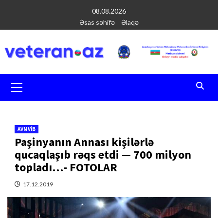
Перейти
08.08.2026
к
Əsas səhifə
Əlaqə
содержимому
Основное
меню
AVMVİB
Paşinyanın Annası kişilərlə
qucaqlaşıb rəqs etdi — 700 milyon
topladı…- FOTOLAR
17.12.2019