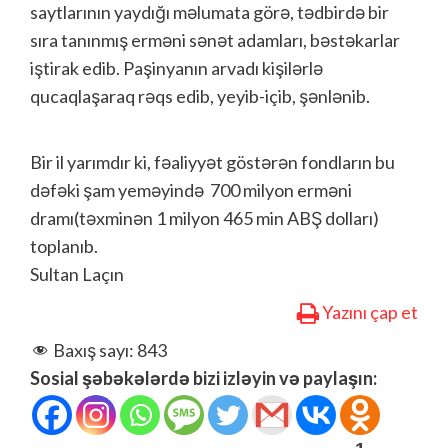
saytlarının yaydığı məlumata görə, tədbirdə bir
sıra tanınmış erməni sənət adamları, bəstəkarlar
iştirak edib. Paşinyanın arvadı kişilərlə
qucaqlaşaraq rəqs edib, yeyib-içib, şənlənib.
Bir il yarımdır ki, fəaliyyət göstərən fondların bu
dəfəki şam yeməyində 700 milyon erməni
dramı(təxminən 1 milyon 465 min ABŞ dolları)
toplanıb.
Sultan Laçın
Yazını çap et
Baxış sayı:
843
Sosial şəbəkələrdə bizi izləyin və paylaşın: