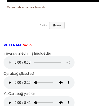
Vətən qəhrəmanları ilə ucalır
1
из
5
Далее
VETERAN
Radio
İrəvan: gizlədilmiş həqiqətlər
Qarabağ şikəstəsi
Ya Qarabağ ya ölüm!