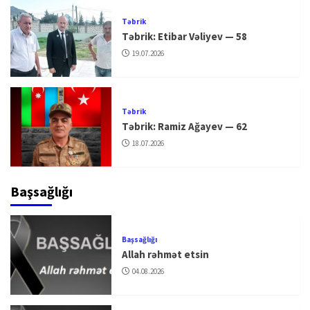
Təbrik
Təbrik: Etibar Vəliyev — 58
19.07.2026
Təbrik
Təbrik: Ramiz Ağayev — 62
18.07.2026
Başsağlığı
Başsağlığı
Allah rəhmət etsin
04.08.2026