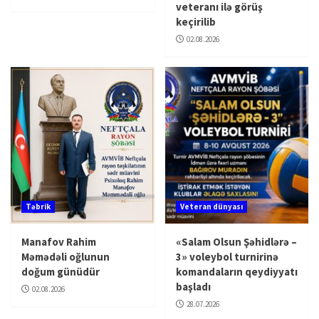
veteranı ilə görüş
keçirilib
02.08.2026
Təbrik
Veteran dünyası
Manafov Rahim
«Salam Olsun Şəhidlərə –
Məmədəli oğlunun
3» voleybol turnirinə
doğum günüdür
komandaların qeydiyyatı
başladı
02.08.2026
28.07.2026