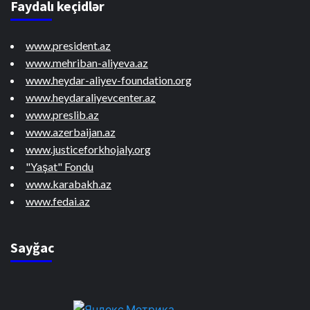
Faydalı keçidlər
www.president.az
www.mehriban-aliyeva.az
www.heydar-aliyev-foundation.org
www.heydaraliyevcenter.az
www.preslib.az
www.azerbaijan.az
www.justiceforkhojaly.org
"Yaşat" Fondu
www.karabakh.az
www.fedai.az
Sayğac