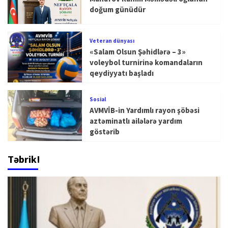
doğum günüdür
Veteran dünyası
«Salam Olsun Şəhidlərə – 3»
voleybol turnirinə komandaların
qeydiyyatı başladı
Sosial
AVMVİB-in Yardımlı rayon şöbəsi
aztəminatlı ailələrə yardım
göstərib
Təbrik!