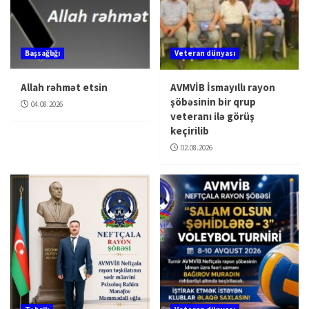
Başsağlığı
Veteran dünyası
Allah rəhmət etsin
AVMVİB İsmayıllı rayon
şöbəsinin bir qrup
04.08.2026
veteranı ilə görüş
keçirilib
02.08.2026