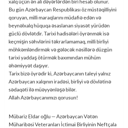
xalq üçün ən ali dəyərlərdən biri hesab olunur.
Bu gün Azərbaycan Respublikası öz müstəqilliyini
qoruyan, milli maraqlarını müdafiə edən və
beynəlxalq hüquqa əsaslanan siyasət yürüdən
güclü dövlətdir. Tarixi hadisələri öyrənmək isə
keçmişin səhvlərini təkrarlamamaq, milli birliyi
möhkəmləndirmək və gələcək nəsillərə düzgün
tarixi yaddaş ötürmək baxımından mühüm
əhəmiyyət daşıyır.
Tarix bizə öyrədir ki, Azərbaycanın taleyi yalnız
Azərbaycan xalqının iradəsi, birliyi və dövlətinə
sədaqəti ilə müəyyənləşə bilər.
Allah Azərbaycanımızı qorusun!
Mübariz Eldar oğlu — Azərbaycan Vətən
Müharibəsi Veteranları İctimai Birliyinin Neftçala