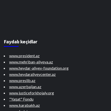
Faydalı keçidlər
www.president.az
www.mehriban-aliyeva.az
www.heydar-aliyev-foundation.org
www.heydaraliyevcenter.az
www.preslib.az
www.azerbaijan.az
www.justiceforkhojaly.org
"Yaşat" Fondu
www.karabakh.az