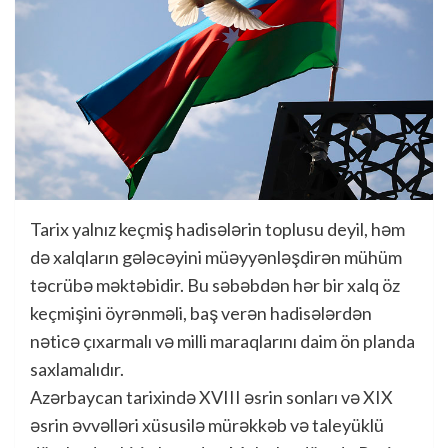
Tarix yalnız keçmiş hadisələrin toplusu deyil, həm
də xalqların gələcəyini müəyyənləşdirən mühüm
təcrübə məktəbidir. Bu səbəbdən hər bir xalq öz
keçmişini öyrənməli, baş verən hadisələrdən
nəticə çıxarmalı və milli maraqlarını daim ön planda
saxlamalıdır.
Azərbaycan tarixində XVIII əsrin sonları və XIX
əsrin əvvəlləri xüsusilə mürəkkəb və taleyüklü