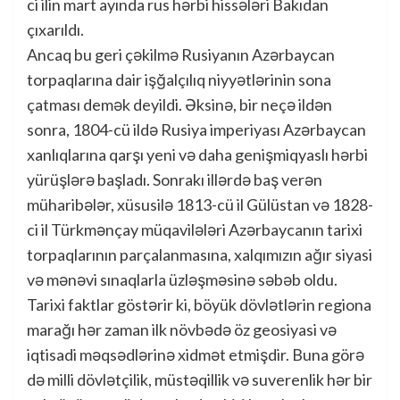
ci ilin mart ayında rus hərbi hissələri Bakıdan
çıxarıldı.
Ancaq bu geri çəkilmə Rusiyanın Azərbaycan
torpaqlarına dair işğalçılıq niyyətlərinin sona
çatması demək deyildi. Əksinə, bir neçə ildən
sonra, 1804-cü ildə Rusiya imperiyası Azərbaycan
xanlıqlarına qarşı yeni və daha genişmiqyaslı hərbi
yürüşlərə başladı. Sonrakı illərdə baş verən
müharibələr, xüsusilə 1813-cü il Gülüstan və 1828-
ci il Türkmənçay müqavilələri Azərbaycanın tarixi
torpaqlarının parçalanmasına, xalqımızın ağır siyasi
və mənəvi sınaqlarla üzləşməsinə səbəb oldu.
Tarixi faktlar göstərir ki, böyük dövlətlərin regiona
marağı hər zaman ilk növbədə öz geosiyasi və
iqtisadi məqsədlərinə xidmət etmişdir. Buna görə
də milli dövlətçilik, müstəqillik və suverenlik hər bir