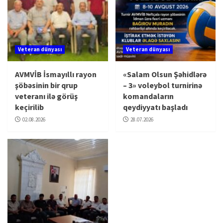
Veteran dünyası
Veteran dünyası
AVMVİB İsmayıllı rayon
«Salam Olsun Şəhidlərə
şöbəsinin bir qrup
– 3» voleybol turnirinə
veteranı ilə görüş
komandaların
keçirilib
qeydiyyatı başladı
02.08.2026
28.07.2026