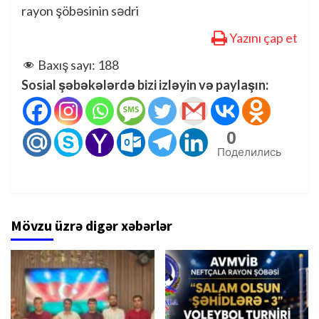
rayon şöbəsinin sədri
Yazını çap et
Baxış sayı:
188
Sosial şəbəkələrdə bizi izləyin və paylaşın:
0
Поделились
Mövzu üzrə digər xəbərlər