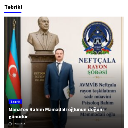
Təbrik!
Təbrik
Manafov Rahim Məmədəli oğlunun doğum
günüdür
02.08.2026