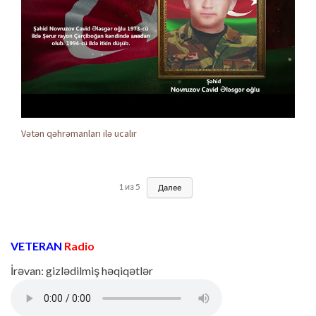
Vətən qəhrəmanları ilə ucalır
1
из
5
Далее
VETERAN
Radio
İrəvan: gizlədilmiş həqiqətlər