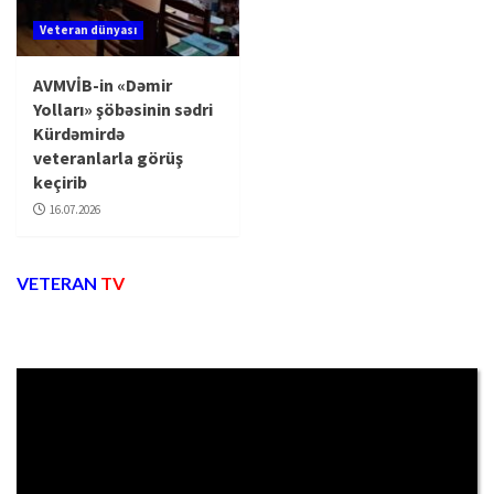
Veteran dünyası
AVMVİB-in «Dəmir
Yolları» şöbəsinin sədri
Kürdəmirdə
veteranlarla görüş
keçirib
16.07.2026
VETERAN
TV