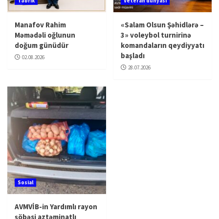
Təbrik
Veteran dünyası
Manafov Rahim
«Salam Olsun Şəhidlərə –
Məmədəli oğlunun
3» voleybol turnirinə
doğum günüdür
komandaların qeydiyyatı
başladı
02.08.2026
28.07.2026
Sosial
AVMVİB-in Yardımlı rayon
şöbəsi aztəminatlı