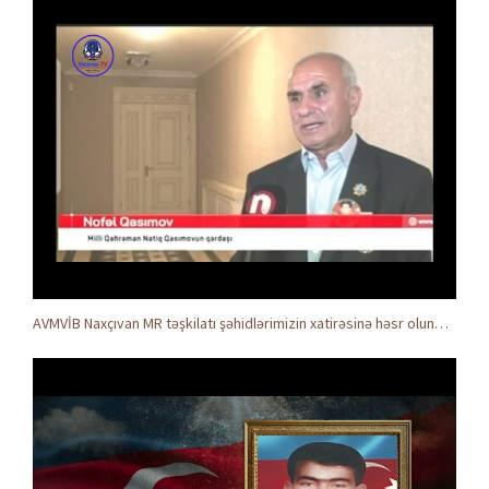
AVMVİB Naxçıvan MR təşkilatı şəhidlərimizin xatirəsinə həsr olunmuş tədbir keçirdi