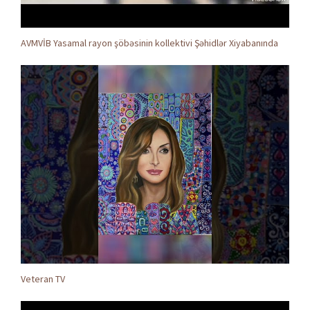
AVMVİB Yasamal rayon şöbəsinin kollektivi Şəhidlər Xiyabanında
Veteran TV