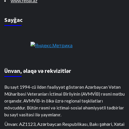
www.fedai.az
Sayğac
Ünvan, əlaqə və rekvizitlər
Bu sayt 1994-cü ildən fəaliyyət göstərən Azərbaycan Vətən
Müharibəsi Veteranları İctimai Birliyinin (AVMVİB) rəsmi mətbu
orqanıdır. AVMVİB-in ölkə üzrə regional təşkilatları
mövcuddur. Bütün rəsmi və ictimai-sosial əhəmiyyətli tədbirlər
bu sayt vasitəsi ilə yayımlanır.
Ünvan: AZ1123, Azərbaycan Respublikası, Bakı şəhəri, Xətai