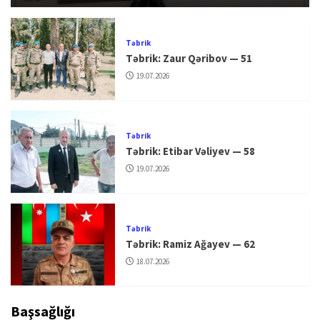
Təbrik
Təbrik: Zaur Qəribov — 51
19.07.2026
Təbrik
Təbrik: Etibar Vəliyev — 58
19.07.2026
Təbrik
Təbrik: Ramiz Ağayev — 62
18.07.2026
Başsağlığı