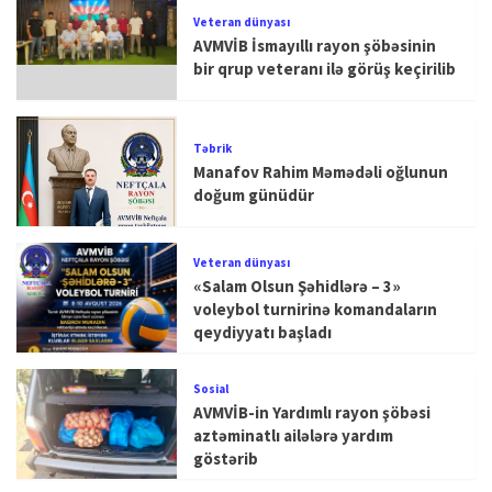
Veteran dünyası
AVMVİB İsmayıllı rayon şöbəsinin
bir qrup veteranı ilə görüş keçirilib
Təbrik
Manafov Rahim Məmədəli oğlunun
doğum günüdür
Veteran dünyası
«Salam Olsun Şəhidlərə – 3»
voleybol turnirinə komandaların
qeydiyyatı başladı
Sosial
AVMVİB-in Yardımlı rayon şöbəsi
aztəminatlı ailələrə yardım
göstərib