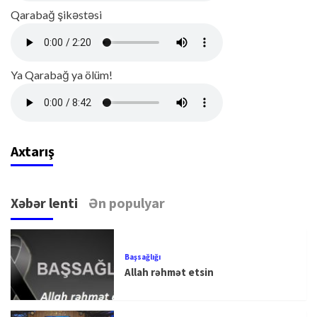
Qarabağ şikəstəsi
Ya Qarabağ ya ölüm!
Axtarış
Xəbər lenti
Ən populyar
Başsağlığı
Allah rəhmət etsin