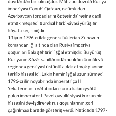
dövrlərdən biri olmuşdur. Məhz bu dövrdə Rusiya
imperiyası Cənubi Qafqazı, o cümlədən
Azərbaycan torpaqlarını öz təsir dairəsinə daxil
etmək məqsədilə ardıcıl hərbi-siyasi yürüşlər
həyata keçirmişdir.
13 iyun 1796-cı ildə general Valerian Zubovun
komandanlığı altında olan Rusiya imperiya
qoşunları Bakı şəhərini işğal etmişdir. Bu yürüş
Rusiyanın Xəzər sahillərində möhkəmlənmək və
regionda geosiyasi üstünlük əldə etmək planının
tərkib hissəsi idi. Lakin həmin işğal uzun sürmədi.
1796-cı ilin noyabrında imperatriça II
Yekaterinanın vəfatından sonra hakimiyyətə
gələn imperator I Pavel əvvəlki siyasi kursun bir
hissəsini dəyişdirərək rus qoşunlarının geri
çağırılması barədə göstəriş verdi. Nəticədə 1797-