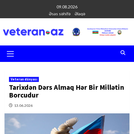
Перейти
09.08.2026
к
Əsas səhifə
Əlaqə
содержимому
Основное
меню
Veteran dünyası
Tarixdən Dərs Almaq Hər Bir Millətin
Borcudur
13.06.2026