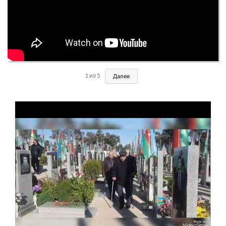
1
из
5
Далее