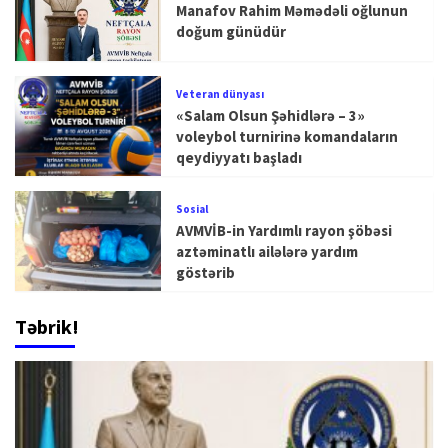
Manafov Rahim Məmədəli oğlunun
doğum günüdür
Veteran dünyası
«Salam Olsun Şəhidlərə – 3»
voleybol turnirinə komandaların
qeydiyyatı başladı
Sosial
AVMVİB-in Yardımlı rayon şöbəsi
aztəminatlı ailələrə yardım
göstərib
Təbrik!