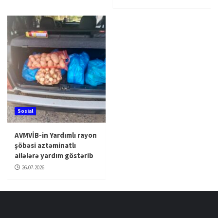
Sosial
AVMVİB-in Yardımlı rayon
şöbəsi aztəminatlı
ailələrə yardım göstərib
26.07.2026