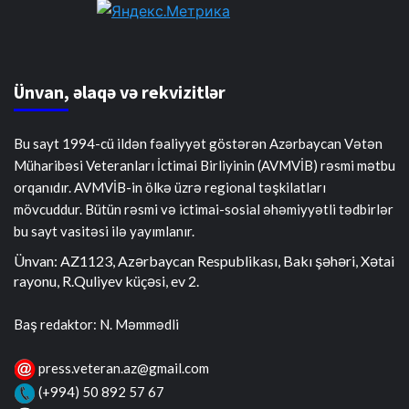
Ünvan, əlaqə və rekvizitlər
Bu sayt 1994-cü ildən fəaliyyət göstərən Azərbaycan Vətən
Müharibəsi Veteranları İctimai Birliyinin (AVMVİB) rəsmi mətbu
orqanıdır. AVMVİB-in ölkə üzrə regional təşkilatları
mövcuddur. Bütün rəsmi və ictimai-sosial əhəmiyyətli tədbirlər
bu sayt vasitəsi ilə yayımlanır.
Ünvan: AZ1123, Azərbaycan Respublikası, Bakı şəhəri, Xətai
rayonu, R.Quliyev küçəsi, ev 2.
Baş redaktor: N. Məmmədli
press.veteran.az@gmail.com
(+994) 50 892 57 67