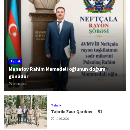
Təbrik
Manafov Rahim Məmədəli oğlunun doğum
günüdür
02.08.2026
Təbrik
Təbrik: Zaur Qəribov — 51
19.07.2026