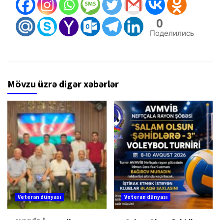
0
Поделились
Mövzu üzrə digər xəbərlər
Veteran dünyası
Veteran dünyası