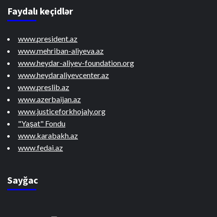
Faydalı keçidlər
www.president.az
www.mehriban-aliyeva.az
www.heydar-aliyev-foundation.org
www.heydaraliyevcenter.az
www.preslib.az
www.azerbaijan.az
www.justiceforkhojaly.org
"Yaşat" Fondu
www.karabakh.az
www.fedai.az
Sayğac