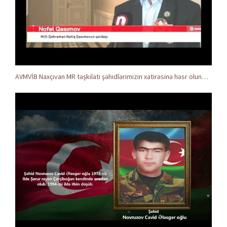
AVMVİB Naxçıvan MR təşkilatı şəhidlərimizin xatirəsinə həsr olunmuş tədbir keçirdi