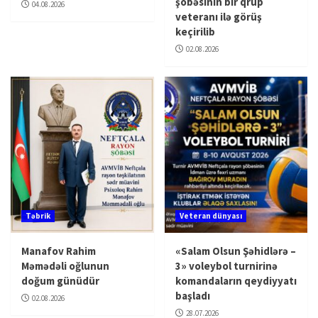
şöbəsinin bir qrup
04.08.2026
veteranı ilə görüş
keçirilib
02.08.2026
Təbrik
Veteran dünyası
Manafov Rahim
«Salam Olsun Şəhidlərə –
Məmədəli oğlunun
3» voleybol turnirinə
doğum günüdür
komandaların qeydiyyatı
başladı
02.08.2026
28.07.2026