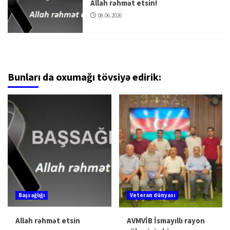
Allah rəhmət etsin!
08.06.2026
Bunları da oxumağı tövsiyə edirik:
Başsağlığı
Veteran dünyası
Allah rəhmət etsin
AVMVİB İsmayıllı rayon