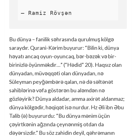
— Ramiz Rövşən
Bu dünya – fanilik səhrasında qurulmuş kölgə
saraydır. Qurani-Kərim buyurur: “Bilin ki, dünya
həyatı ancaq oyun-oyuncaq, bər-bəzək və bir-
birinizlə öyünməkdir…” (“Hədid” 20). Haqsız olan
dünyadan, müvəqqəti olan dünyadan, nə
Süleyman peyğəmbərə qalan, nə də səltənət
sahiblərinə vəfa göstərən bu aləmdən nə
gözləyirik? Dünya aldadar, amma axirət aldanmaz;
dünya kölgədir, həqiqət isə nurdur. Hz Əli ibn Əbu
Talib (ə) buyururdu: “Bu dünya mənim üçün
çəyirtkənin ağzında çeynənmiş otdan da
dəyərsizdir.” Bu söz zahidin deyil, qəhrəmanın