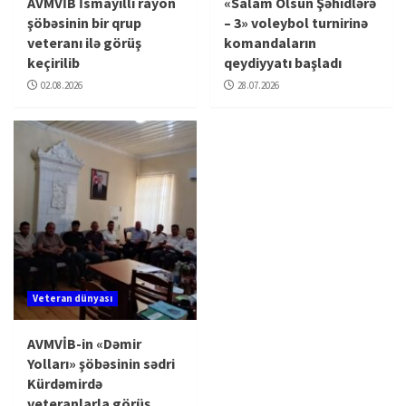
AVMVİB İsmayıllı rayon
«Salam Olsun Şəhidlərə
şöbəsinin bir qrup
– 3» voleybol turnirinə
veteranı ilə görüş
komandaların
keçirilib
qeydiyyatı başladı
02.08.2026
28.07.2026
Veteran dünyası
AVMVİB-in «Dəmir
Yolları» şöbəsinin sədri
Kürdəmirdə
veteranlarla görüş