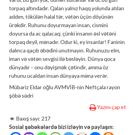
torpaq altındadır. Qalan yalnız haqq yolunda atılan
addım, tökülən halal tər, vətən üçün döyünən
ürəkdir. Ruhunu doyurmayan insan, cismini
doyursa da ac qalacaq; çünki insanın əsl vətəni
torpaq deyil, mənadır. Odur ki, ey insanlar! Faninin
dalınca qaçıb əbədini unutmayın. Ruhunuzu elm,
iman və vətən sevgisi ilə bəsləyin. Dünya qoca
dünyadır – onu dəyişmək çətindir, amma öz
ruhunu ucaldan insan dünyaya məna verər.
Mübariz Eldar oğlu AVMVİB-nin Neftçala rayon
şöbə sədri
Yazını çap et
Baxış sayı:
217
Sosial şəbəkələrdə bizi izləyin və paylaşın: