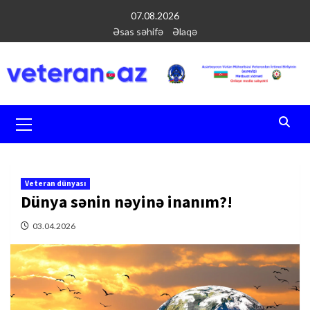
Перейти
07.08.2026
к
Əsas səhifə
Əlaqə
содержимому
Основное
меню
Veteran dünyası
Dünya sənin nəyinə inanım?!
03.04.2026