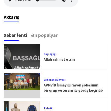
Axtarış
Xəbər lenti
Ən populyar
Başsağlığı
Allah rəhmət etsin
Veteran dünyası
AVMVİB İsmayıllı rayon şöbəsinin
bir qrup veteranı ilə görüş keçirilib
Təbrik