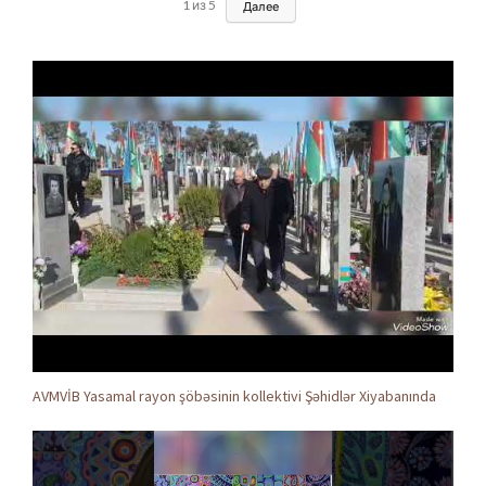
1
из
5
Далее
AVMVİB Yasamal rayon şöbəsinin kollektivi Şəhidlər Xiyabanında