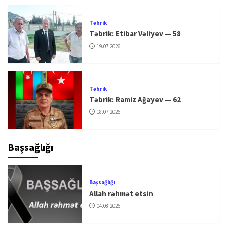
Təbrik
Təbrik: Etibar Vəliyev — 58
19.07.2026
Təbrik
Təbrik: Ramiz Ağayev — 62
18.07.2026
Başsağlığı
Başsağlığı
Allah rəhmət etsin
04.08.2026