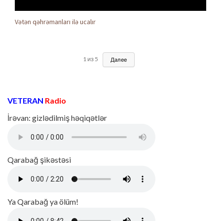
Vətən qəhrəmanları ilə ucalır
1
из
5
Далее
VETERAN
Radio
İrəvan: gizlədilmiş həqiqətlər
Qarabağ şikəstəsi
Ya Qarabağ ya ölüm!