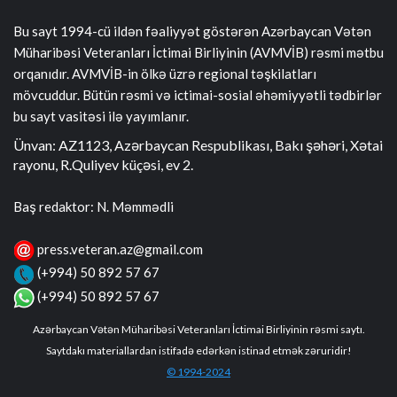
Bu sayt 1994-cü ildən fəaliyyət göstərən Azərbaycan Vətən
Müharibəsi Veteranları İctimai Birliyinin (AVMVİB) rəsmi mətbu
orqanıdır. AVMVİB-in ölkə üzrə regional təşkilatları
mövcuddur. Bütün rəsmi və ictimai-sosial əhəmiyyətli tədbirlər
bu sayt vasitəsi ilə yayımlanır.
Ünvan: AZ1123, Azərbaycan Respublikası, Bakı şəhəri, Xətai
rayonu, R.Quliyev küçəsi, ev 2.
Baş redaktor: N. Məmmədli
press.veteran.az@gmail.com
(+994) 50 892 57 67
(+994) 50 892 57 67
Azərbaycan Vətən Müharibəsi Veteranları İctimai Birliyinin rəsmi saytı.
Saytdakı materiallardan istifadə edərkən istinad etmək zəruridir!
© 1994-2024