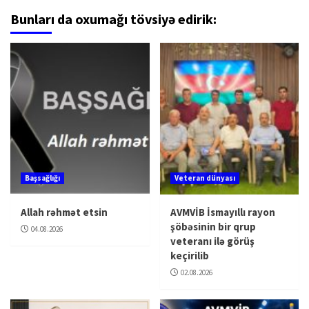
Bunları da oxumağı tövsiyə edirik:
Başsağlığı
Veteran dünyası
Allah rəhmət etsin
AVMVİB İsmayıllı rayon
şöbəsinin bir qrup
04.08.2026
veteranı ilə görüş
keçirilib
02.08.2026