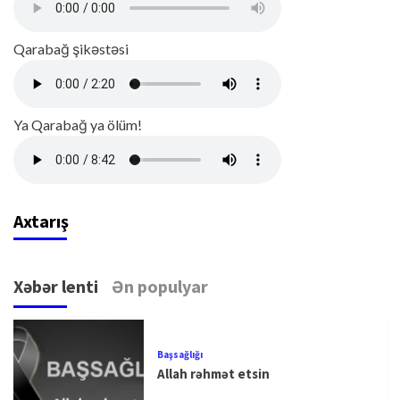
Qarabağ şikəstəsi
Ya Qarabağ ya ölüm!
Axtarış
Xəbər lenti
Ən populyar
Başsağlığı
Allah rəhmət etsin