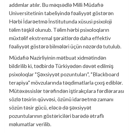
addımlar atılır. Bu məqsədlə Milli Müdafiə
Universitetinin tabeliyində fəaliyyət göstərən
Hərbi İdarəetmə İnstitutunda xüsusi psixoloji
təlim təşkil olunub. Təlim hərbi psixoloqların
müxtəlif ekstremal şəraitlərdə daha effektiv
fəaliyyət göstərə bilmələri üçün nəzərdə tutulub.
Müdafiə Nazirliyinin mətbuat xidmətindən
bildirilib ki, tədbirdə Türkiyədən dəvət edilmiş
psixoloqlar “Şəxsiyyət pozuntuları”, “Blackboard
terapiya” mövzularında təqdimatlarla çıxış ediblər.
Mütəxəssislər tərəfindən iştirakçılara fərdlərarası
sözlə təsirin qüvvəsi, özünü idarəetmə zamanı
sözün təsir gücü, eləcə də şəxsiyyət
pozuntularının göstəriciləri barədə ətraflı
məlumatlar verilib.