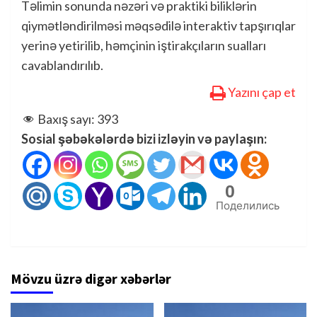
Təlimin sonunda nəzəri və praktiki biliklərin
qiymətləndirilməsi məqsədilə interaktiv tapşırıqlar
yerinə yetirilib, həmçinin iştirakçıların sualları
cavablandırılıb.
Yazını çap et
Baxış sayı:
393
Sosial şəbəkələrdə bizi izləyin və paylaşın:
0
Поделились
Mövzu üzrə digər xəbərlər