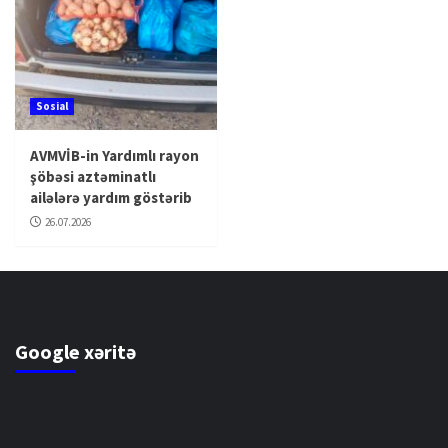
Sosial
AVMVİB-in Yardımlı rayon
şöbəsi aztəminatlı
ailələrə yardım göstərib
26.07.2026
Google xəritə