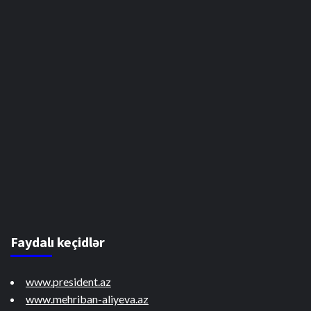
Faydalı keçidlər
www.president.az
www.mehriban-aliyeva.az