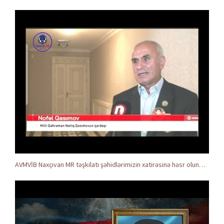
AVMVİB Naxçıvan MR təşkilatı şəhidlərimizin xatirəsinə həsr olunmuş tədbir keçirdi