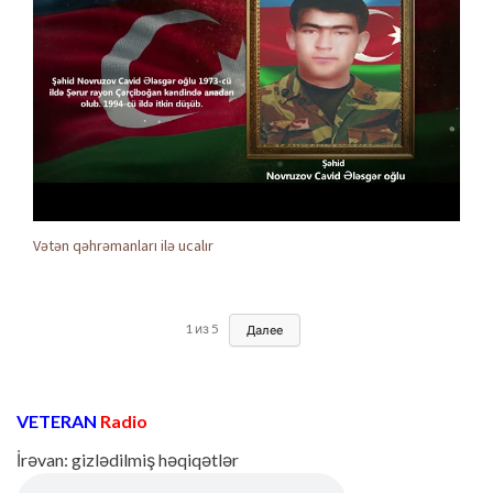
Vətən qəhrəmanları ilə ucalır
1
из
5
Далее
VETERAN
Radio
İrəvan: gizlədilmiş həqiqətlər