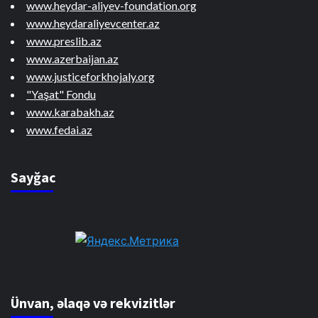
www.heydar-aliyev-foundation.org
www.heydaraliyevcenter.az
www.preslib.az
www.azerbaijan.az
www.justiceforkhojaly.org
"Yaşat" Fondu
www.karabakh.az
www.fedai.az
Sayğac
Ünvan, əlaqə və rekvizitlər