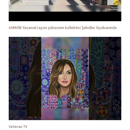
AVMVİB Yasamal rayon şöbəsinin kollektivi Şəhidlər Xiyabanında
Veteran TV