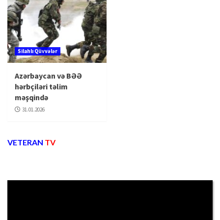
Silahlı Qüvvələr
Azərbaycan və BƏƏ
hərbçiləri təlim
məşqində
31.01.2026
VETERAN
TV