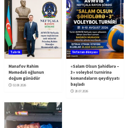
Təbrik
Veteran dünyası
Manafov Rahim
«Salam Olsun Şəhidlərə –
Məmədəli oğlunun
3» voleybol turnirinə
doğum günüdür
komandaların qeydiyyatı
başladı
02.08.2026
28.07.2026