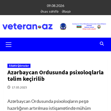
Перейти
09.08.2026
к
Əsas səhifə
Əlaqə
содержимому
Основное
меню
Silahlı Qüvvələr
Azərbaycan Ordusunda psixoloqlarla
təlim keçirilib
17.05.2025
Azərbaycan Ordusunda psixoloqların peşə
hazırlığının artırılması istiqamətində mühüm