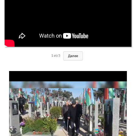
1
из
5
Далее