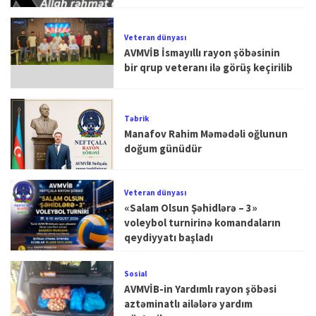
Veteran dünyası
AVMVİB İsmayıllı rayon şöbəsinin
bir qrup veteranı ilə görüş keçirilib
Təbrik
Manafov Rahim Məmədəli oğlunun
doğum günüdür
Veteran dünyası
«Salam Olsun Şəhidlərə – 3»
voleybol turnirinə komandaların
qeydiyyatı başladı
Sosial
AVMVİB-in Yardımlı rayon şöbəsi
aztəminatlı ailələrə yardım