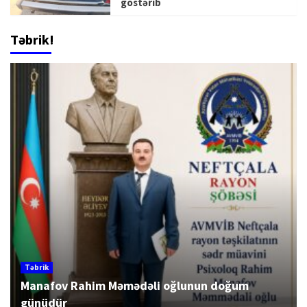
göstərib
Təbrik!
Təbrik
Manafov Rahim Məmədəli oğlunun doğum
günüdür