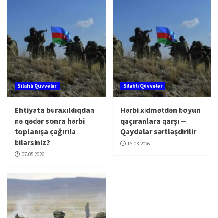
Silahlı Qüvvələr
Silahlı Qüvvələr
Ehtiyata buraxıldıqdan
Hərbi xidmətdən boyun
nə qədər sonra hərbi
qaçıranlara qarşı —
toplanışa çağırıla
Qaydalar sərtləşdirilir
bilərsiniz?
16.03.2026
07.05.2026