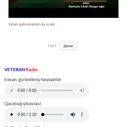
Vətən qəhrəmanları ilə ucalır
1
из
5
Далее
VETERAN
Radio
İrəvan: gizlədilmiş həqiqətlər
Qarabağ şikəstəsi