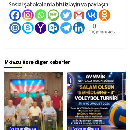
Sosial şəbəkələrdə bizi izləyin və paylaşın:
0
Поделились
Mövzu üzrə digər xəbərlər
Veteran dünyası
Veteran dünyası