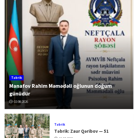
Təbrik
Manafov Rahim Məmədəli oğlunun doğum
günüdür
02.08.2026
Təbrik
Təbrik: Zaur Qəribov — 51