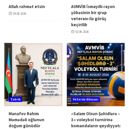
Allah rəhmət etsin
AVMVİB İsmayıllı rayon
şöbəsinin bir qrup
04.08.2026
veteranı ilə görüş
keçirilib
02.08.2026
Təbrik
Veteran dünyası
Manafov Rahim
«Salam Olsun Şəhidlərə –
Məmədəli oğlunun
3» voleybol turnirinə
doğum günüdür
komandaların qeydiyyatı