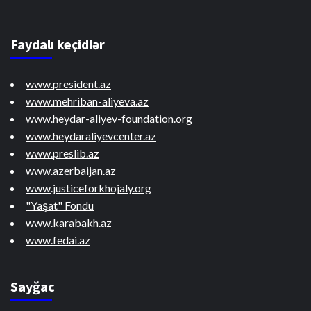
Faydalı keçidlər
www.president.az
www.mehriban-aliyeva.az
www.heydar-aliyev-foundation.org
www.heydaraliyevcenter.az
www.preslib.az
www.azerbaijan.az
www.justiceforkhojaly.org
"Yaşat" Fondu
www.karabakh.az
www.fedai.az
Sayğac