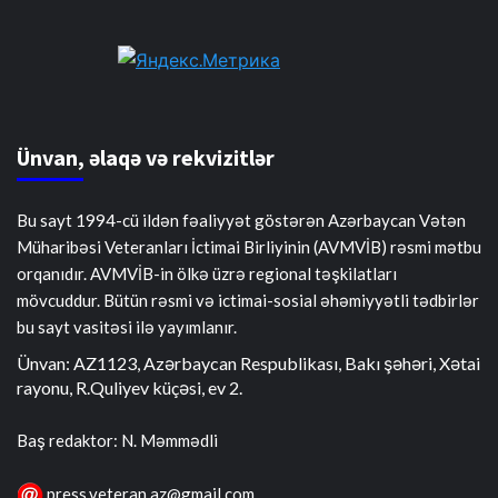
Ünvan, əlaqə və rekvizitlər
Bu sayt 1994-cü ildən fəaliyyət göstərən Azərbaycan Vətən
Müharibəsi Veteranları İctimai Birliyinin (AVMVİB) rəsmi mətbu
orqanıdır. AVMVİB-in ölkə üzrə regional təşkilatları
mövcuddur. Bütün rəsmi və ictimai-sosial əhəmiyyətli tədbirlər
bu sayt vasitəsi ilə yayımlanır.
Ünvan: AZ1123, Azərbaycan Respublikası, Bakı şəhəri, Xətai
rayonu, R.Quliyev küçəsi, ev 2.
Baş redaktor: N. Məmmədli
press.veteran.az@gmail.com