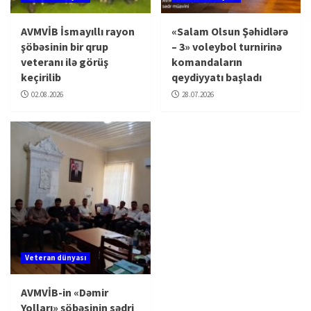
AVMVİB İsmayıllı rayon
«Salam Olsun Şəhidlərə
şöbəsinin bir qrup
– 3» voleybol turnirinə
veteranı ilə görüş
komandaların
keçirilib
qeydiyyatı başladı
02.08.2026
28.07.2026
Veteran dünyası
AVMVİB-in «Dəmir
Yolları» şöbəsinin sədri