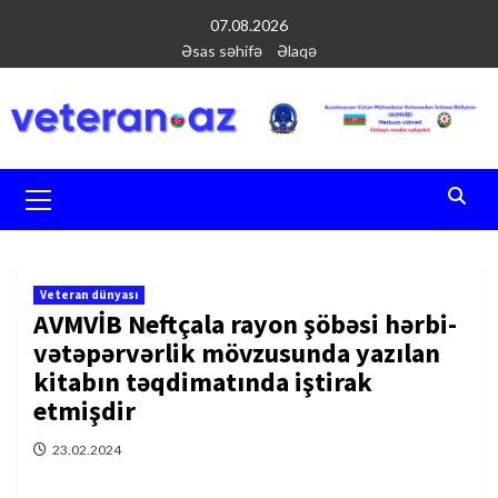
Перейти
07.08.2026
к
Əsas səhifə
Əlaqə
содержимому
Основное
меню
Veteran dünyası
AVMVİB Neftçala rayon şöbəsi hərbi-
vətəpərvərlik mövzusunda yazılan
kitabın təqdimatında iştirak
etmişdir
23.02.2024