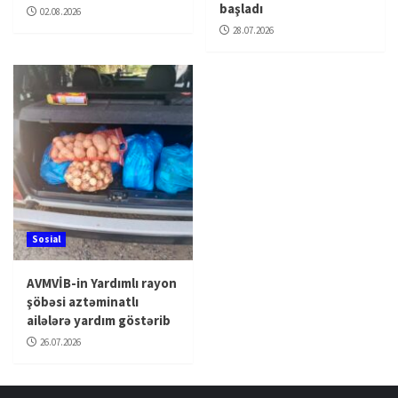
başladı
02.08.2026
28.07.2026
Sosial
AVMVİB-in Yardımlı rayon
şöbəsi aztəminatlı
ailələrə yardım göstərib
26.07.2026