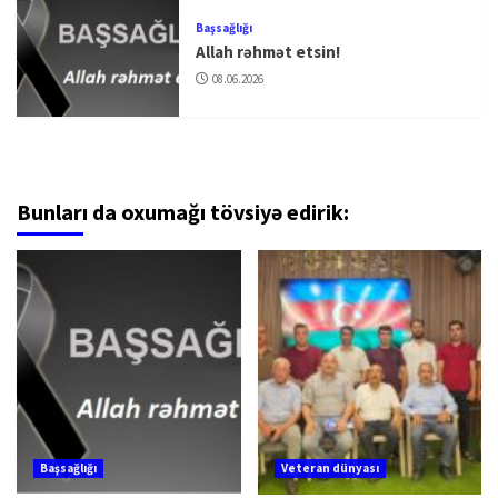
Başsağlığı
Allah rəhmət etsin!
08.06.2026
Bunları da oxumağı tövsiyə edirik:
Başsağlığı
Veteran dünyası