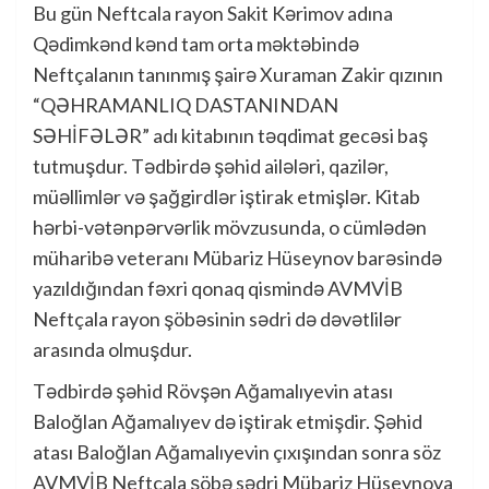
Bu gün Neftcala rayon Sakit Kərimov adına
Qədimkənd kənd tam orta məktəbində
Neftçalanın tanınmış şairə Xuraman Zakir qızının
“QƏHRAMANLIQ DASTANINDAN
SƏHİFƏLƏR” adı kitabının təqdimat gecəsi baş
tutmuşdur. Tədbirdə şəhid ailələri, qazilər,
müəllimlər və şağgirdlər iştirak etmişlər. Kitab
hərbi-vətənpərvərlik mövzusunda, o cümlədən
müharibə veteranı Mübariz Hüseynov barəsində
yazıldığından fəxri qonaq qismində AVMVİB
Neftçala rayon şöbəsinin sədri də dəvətlilər
arasında olmuşdur.
Tədbirdə şəhid Rövşən Ağamalıyevin atası
Baloğlan Ağamalıyev də iştirak etmişdir. Şəhid
atası Baloğlan Ağamalıyevin çıxışından sonra söz
AVMVİB Neftçala şöbə sədri Mübariz Hüseynova