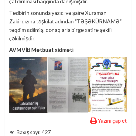
çatdırılması haqqında danışmışdır.
Tədbirin sonunda yazıcı və şairə Xuraman
Zakirqızına təşkilat adından “TƏŞƏKÜRNAMƏ”
təqdim edilmiş, qonaqlarla birgə xatirə şəkili
çəkilmişdir.
AVMVİB Mətbuat xidməti
Yazını çap et
Baxış sayı:
427