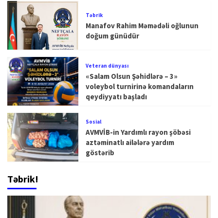
Təbrik
Manafov Rahim Məmədəli oğlunun
doğum günüdür
Veteran dünyası
«Salam Olsun Şəhidlərə – 3»
voleybol turnirinə komandaların
qeydiyyatı başladı
Sosial
AVMVİB-in Yardımlı rayon şöbəsi
aztəminatlı ailələrə yardım
göstərib
Təbrik!