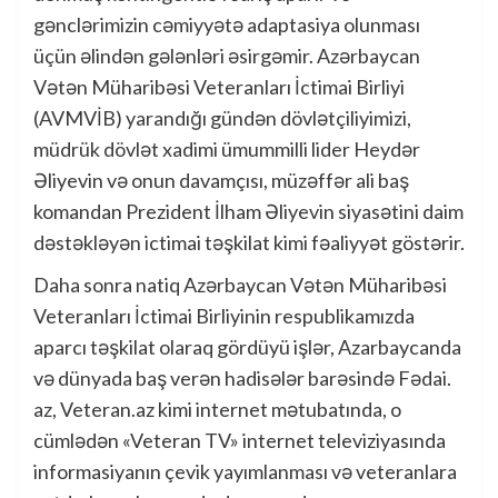
gənclərimizin cəmiyyətə adaptasiya olunması
üçün əlindən gələnləri əsirgəmir. Azərbaycan
Vətən Müharibəsi Veteranları İctimai Birliyi
(AVMVİB) yarandığı gündən dövlətçiliyimizi,
müdrük dövlət xadimi ümummilli lider Heydər
Əliyevin və onun davamçısı, müzəffər ali baş
komandan Prezident İlham Əliyevin siyasətini daim
dəstəkləyən ictimai təşkilat kimi fəaliyyət göstərir.
Daha sonra natiq Azərbaycan Vətən Müharibəsi
Veteranları İctimai Birliyinin respublikamızda
aparcı təşkilat olaraq gördüyü işlər, Azarbaycanda
və dünyada baş verən hadisələr barəsində Fədai.
az, Veteran.az kimi internet mətubatında, o
cümlədən «Veteran TV» internet televiziyasında
informasiyanın çevik yayımlanması və veteranlara