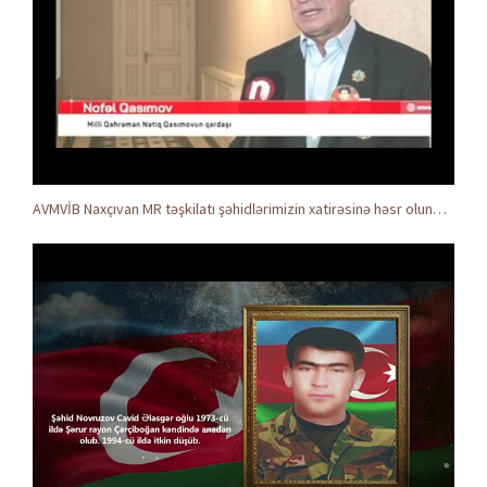
AVMVİB Naxçıvan MR təşkilatı şəhidlərimizin xatirəsinə həsr olunmuş tədbir keçirdi