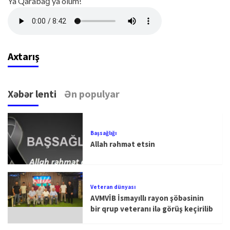
Ya Qarabağ ya ölüm!
Axtarış
Xəbər lenti
Ən populyar
Başsağlığı
Allah rəhmət etsin
Veteran dünyası
AVMVİB İsmayıllı rayon şöbəsinin
bir qrup veteranı ilə görüş keçirilib