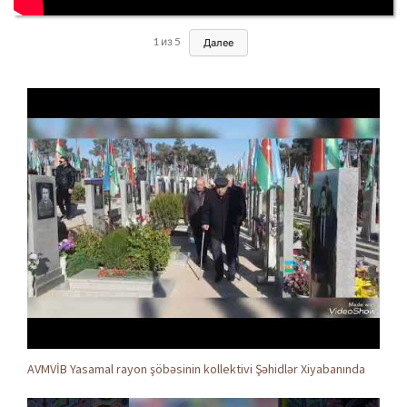
1
из
5
Далее
AVMVİB Yasamal rayon şöbəsinin kollektivi Şəhidlər Xiyabanında