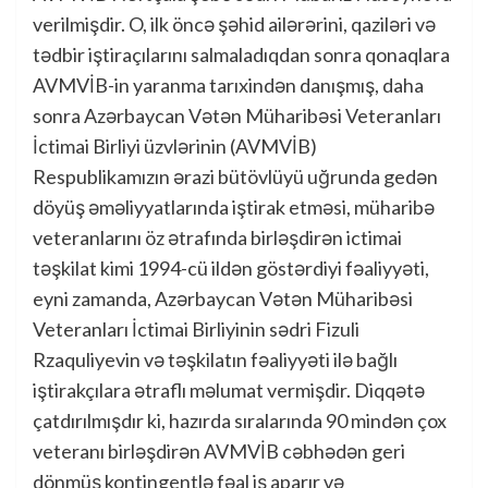
verilmişdir. O, ilk öncə şəhid ailərərini, qaziləri və
tədbir iştiraçılarını salmaladıqdan sonra qonaqlara
AVMVİB-in yaranma tarıxindən danışmış, daha
sonra Azərbaycan Vətən Müharibəsi Veteranları
İctimai Birliyi üzvlərinin (AVMVİB)
Respublikamızın ərazi bütövlüyü uğrunda gedən
döyüş əməliyyatlarında iştirak etməsi, müharibə
veteranlarını öz ətrafında birləşdirən ictimai
təşkilat kimi 1994-cü ildən göstərdiyi fəaliyyəti,
eyni zamanda, Azərbaycan Vətən Müharibəsi
Veteranları İctimai Birliyinin sədri Fizuli
Rzaquliyevin və təşkilatın fəaliyyəti ilə bağlı
iştirakçılara ətraflı məlumat vermişdir. Diqqətə
çatdırılmışdır ki, hazırda sıralarında 90 mindən çox
veteranı birləşdirən AVMVİB cəbhədən geri
dönmüş kontingentlə fəal iş aparır və