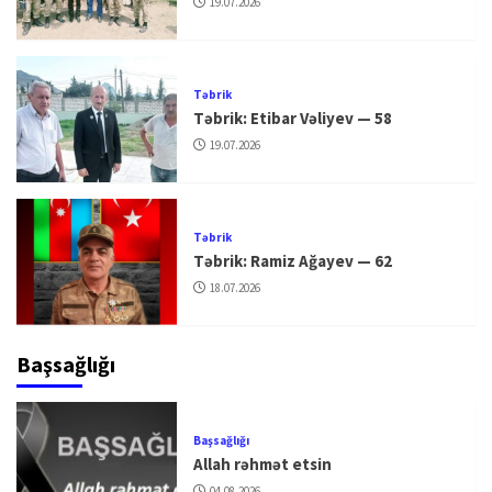
19.07.2026
Təbrik
Təbrik: Etibar Vəliyev — 58
19.07.2026
Təbrik
Təbrik: Ramiz Ağayev — 62
18.07.2026
Başsağlığı
Başsağlığı
Allah rəhmət etsin
04.08.2026