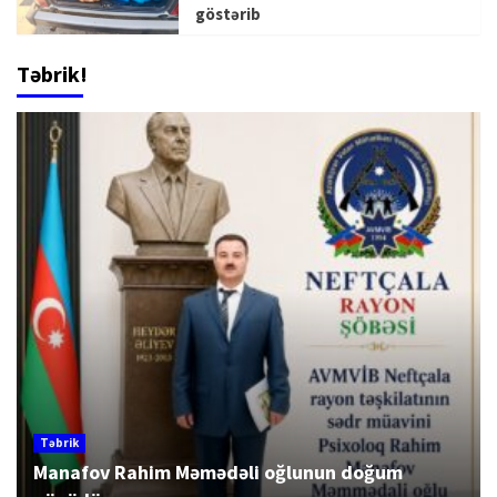
göstərib
Təbrik!
Təbrik
Manafov Rahim Məmədəli oğlunun doğum