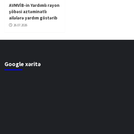
AVMVİB-in Yardımlı rayon
şöbəsi aztəminatlı
ailələrə yardım göstərib
26.07.2026
Google xəritə