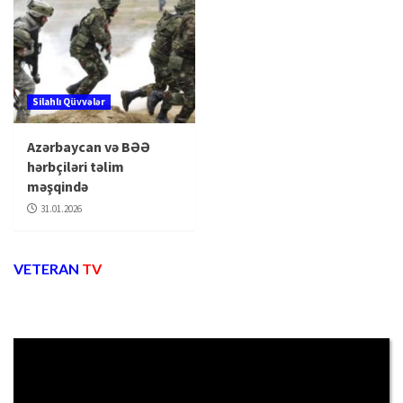
Silahlı Qüvvələr
Azərbaycan və BƏƏ
hərbçiləri təlim
məşqində
31.01.2026
VETERAN
TV