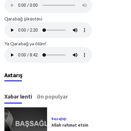
Qarabağ şikəstəsi
Ya Qarabağ ya ölüm!
Axtarış
Xəbər lenti
Ən populyar
Başsağlığı
Allah rəhmət etsin