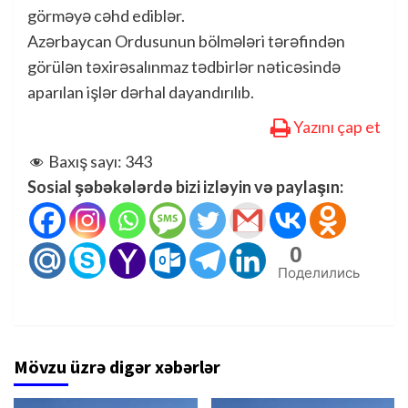
görməyə cəhd ediblər.
Azərbaycan Ordusunun bölmələri tərəfindən
görülən təxirəsalınmaz tədbirlər nəticəsində
aparılan işlər dərhal dayandırılıb.
Yazını çap et
Baxış sayı:
343
Sosial şəbəkələrdə bizi izləyin və paylaşın:
0
Поделились
Mövzu üzrə digər xəbərlər