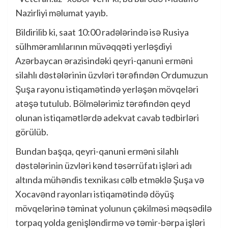
Nazirliyi məlumat yayıb.
Bildirilib ki, saat 10:00 radələrində isə Rusiya
sülhməramlılarının müvəqqəti yerləşdiyi
Azərbaycan ərazisindəki qeyri-qanuni erməni
silahlı dəstələrinin üzvləri tərəfindən Ordumuzun
Şuşa rayonu istiqamətində yerləşən mövqeləri
atəşə tutulub. Bölmələrimiz tərəfindən qeyd
olunan istiqamətlərdə adekvat cavab tədbirləri
görülüb.
Bundan başqa, qeyri-qanuni erməni silahlı
dəstələrinin üzvləri kənd təsərrüfatı işləri adı
altında mühəndis texnikası cəlb etməklə Şuşa və
Xocavənd rayonları istiqamətində döyüş
mövqelərinə təminat yolunun çəkilməsi məqsədilə
torpaq yolda genişləndirmə və təmir-bərpa işləri