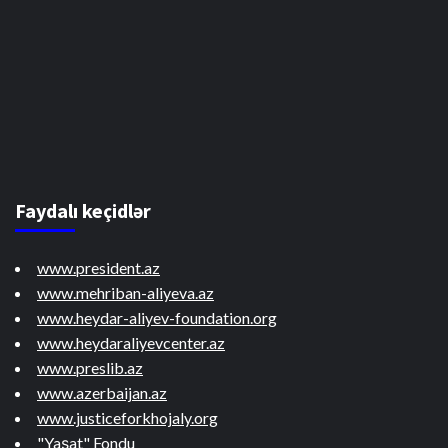
Faydalı keçidlər
www.president.az
www.mehriban-aliyeva.az
www.heydar-aliyev-foundation.org
www.heydaraliyevcenter.az
www.preslib.az
www.azerbaijan.az
www.justiceforkhojaly.org
"Yaşat" Fondu