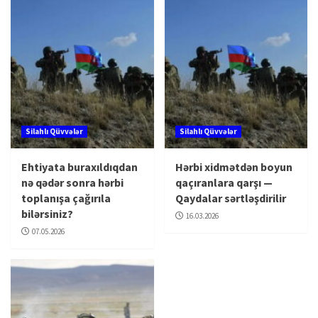
Silahlı Qüvvələr
Silahlı Qüvvələr
Ehtiyata buraxıldıqdan
Hərbi xidmətdən boyun
nə qədər sonra hərbi
qaçıranlara qarşı —
toplanışa çağırıla
Qaydalar sərtləşdirilir
bilərsiniz?
16.03.2026
07.05.2026