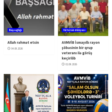
Başsağlığı
Veteran dünyası
Allah rəhmət etsin
AVMVİB İsmayıllı rayon
şöbəsinin bir qrup
04.08.2026
veteranı ilə görüş
keçirilib
02.08.2026