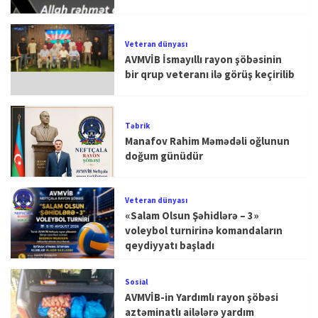
Veteran dünyası
AVMVİB İsmayıllı rayon şöbəsinin
bir qrup veteranı ilə görüş keçirilib
Təbrik
Manafov Rahim Məmədəli oğlunun
doğum günüdür
Veteran dünyası
«Salam Olsun Şəhidlərə – 3»
voleybol turnirinə komandaların
qeydiyyatı başladı
Sosial
AVMVİB-in Yardımlı rayon şöbəsi
aztəminatlı ailələrə yardım