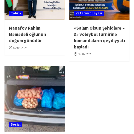
Təbrik
Veteran dünyası
Manafov Rahim
«Salam Olsun Şəhidlərə –
Məmədəli oğlunun
3» voleybol turnirinə
doğum günüdür
komandaların qeydiyyatı
başladı
02.08.2026
28.07.2026
Sosial