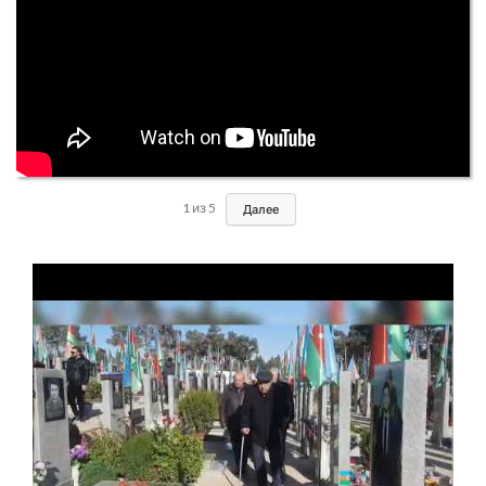
1
из
5
Далее