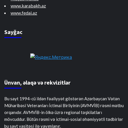
www.karabakh.az
www.fedai.az
Sayğac
Ünvan, əlaqə və rekvizitlər
Bu sayt 1994-cü ildən fəaliyyət göstərən Azərbaycan Vətən
Müharibəsi Veteranları İctimai Birliyinin (AVMVİB) rəsmi mətbu
orqanıdır. AVMVİB-in ölkə üzrə regional təşkilatları
mövcuddur. Bütün rəsmi və ictimai-sosial əhəmiyyətli tədbirlər
bu sayt vasitəsi ilə yayımlanır.