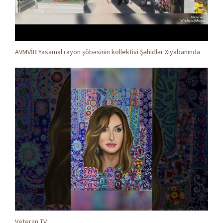
AVMVİB Yasamal rayon şöbəsinin kollektivi Şəhidlər Xiyabanında
Veteran TV