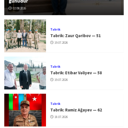
günüdür
02.08.2026
Təbrik
Təbrik: Zaur Qəribov — 51
19.07.2026
Təbrik
Təbrik: Etibar Vəliyev — 58
19.07.2026
Təbrik
Təbrik: Ramiz Ağayev — 62
18.07.2026