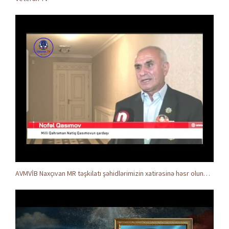
AVMVİB Naxçıvan MR təşkilatı şəhidlərimizin xatirəsinə həsr olunmuş tədbir keçirdi