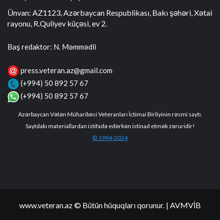
Ünvan: AZ1123, Azərbaycan Respublikası, Bakı şəhəri, Xətai
rayonu, R.Quliyev küçəsi, ev 2.
Baş redaktor: N. Məmmədli
press.veteran.az@gmail.com
(+994) 50 892 57 67
(+994) 50 892 57 67
Azərbaycan Vətən Müharibəsi Veteranları İctimai Birliyinin rəsmi saytı.
Saytdakı materiallardan istifadə edərkən istinad etmək zəruridir!
© 1994-2024
www.veteran.az © Bütün hüquqları qorunur.
| AVMVİB