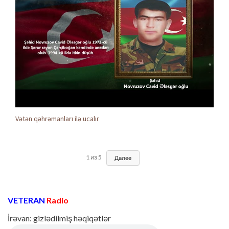
Vətən qəhrəmanları ilə ucalır
1
из
5
Далее
VETERAN
Radio
İrəvan: gizlədilmiş həqiqətlər