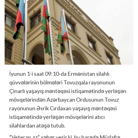
İyunun 1-i saat 09:10-da Ermənistan silahlı
qüvvələrinin bölmələri Tovuzqala rayonunun
Çinarlı yaşayış məntəqəsi istiqamətində yerləşən
mövqelərindən Azərbaycan Ordusunun Tovuz
rayonunun Əsrik Cırdaxan yaşayış məntəqəsi
istiqamətində yerləşən mövqelərini atıcı
silahlardan atəşə tutub.
“Veteran.az” xəbər verir ki, bu barədə Müdafiə