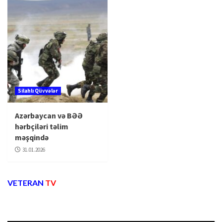
Silahlı Qüvvələr
Azərbaycan və BƏƏ
hərbçiləri təlim
məşqində
31.01.2026
VETERAN
TV