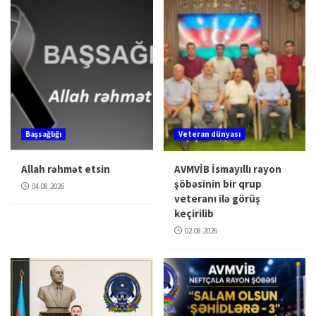
Başsağlığı
Veteran dünyası
Allah rəhmət etsin
AVMVİB İsmayıllı rayon
şöbəsinin bir qrup
04.08.2026
veteranı ilə görüş
keçirilib
02.08.2026