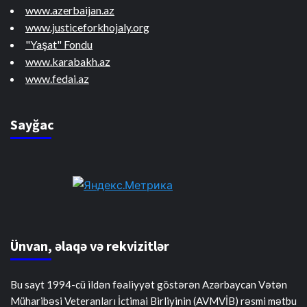
www.azerbaijan.az
www.justiceforkhojaly.org
"Yaşat" Fondu
www.karabakh.az
www.fedai.az
Sayğac
Ünvan, əlaqə və rekvizitlər
Bu sayt 1994-cü ildən fəaliyyət göstərən Azərbaycan Vətən
Müharibəsi Veteranları İctimai Birliyinin (AVMVİB) rəsmi mətbu