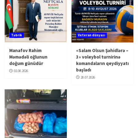
Təbrik
Veteran dünyası
Manafov Rahim
«Salam Olsun Şəhidlərə –
Məmədəli oğlunun
3» voleybol turnirinə
doğum günüdür
komandaların qeydiyyatı
başladı
02.08.2026
28.07.2026