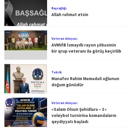
Başsağlığı
Allah rəhmət etsin
Veteran dünyası
AVMVİB İsmayıllı rayon şöbəsinin
bir qrup veteranı ilə görüş keçirilib
Təbrik
Manafov Rahim Məmədəli oğlunun
doğum günüdür
Veteran dünyası
«Salam Olsun Şəhidlərə – 3»
voleybol turnirinə komandaların
qeydiyyatı başladı