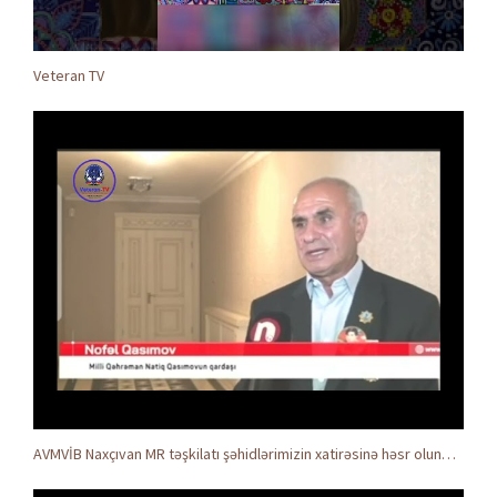
Veteran TV
AVMVİB Naxçıvan MR təşkilatı şəhidlərimizin xatirəsinə həsr olunmuş tədbir keçirdi