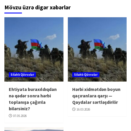
Mövzu üzrə digər xəbərlər
Silahlı Qüvvələr
Silahlı Qüvvələr
Ehtiyata buraxıldıqdan
Hərbi xidmətdən boyun
nə qədər sonra hərbi
qaçıranlara qarşı —
toplanışa çağırıla
Qaydalar sərtləşdirilir
bilərsiniz?
16.03.2026
07.05.2026