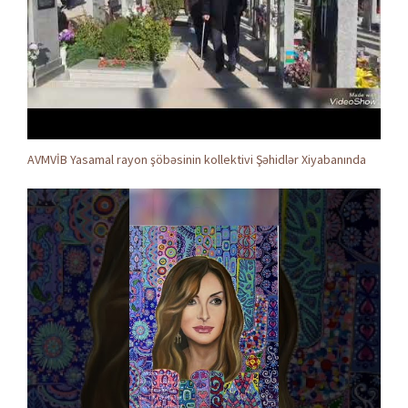
AVMVİB Yasamal rayon şöbəsinin kollektivi Şəhidlər Xiyabanında