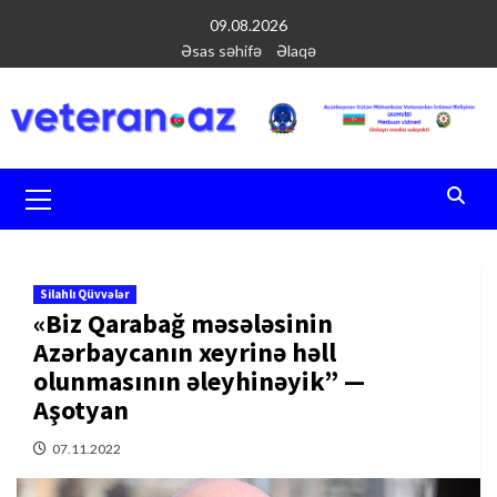
Перейти
09.08.2026
к
Əsas səhifə
Əlaqə
содержимому
Основное
меню
Silahlı Qüvvələr
«Biz Qarabağ məsələsinin
Azərbaycanın xeyrinə həll
olunmasının əleyhinəyik” —
Aşotyan
07.11.2022