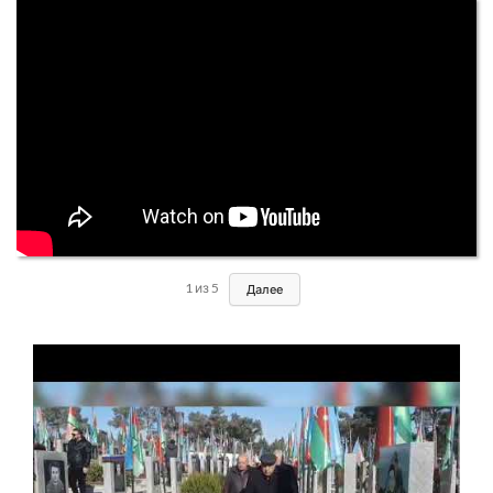
1
из
5
Далее