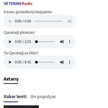
VETERAN
Radio
İrəvan: gizlədilmiş həqiqətlər
Qarabağ şikəstəsi
Ya Qarabağ ya ölüm!
Axtarış
Xəbər lenti
Ən populyar