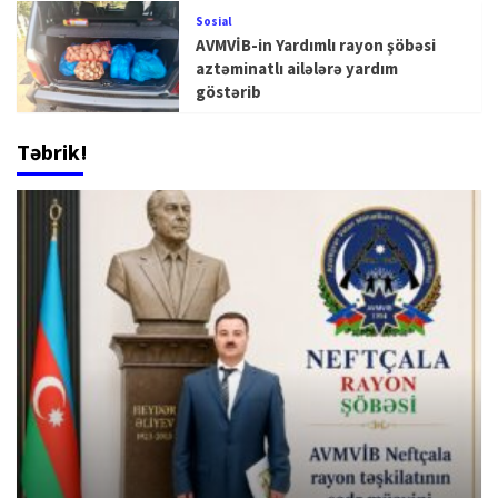
Sosial
AVMVİB-in Yardımlı rayon şöbəsi
aztəminatlı ailələrə yardım
göstərib
Təbrik!