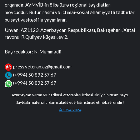
orqanıdır. AVMVİB-in ölkə üzrə regional təşkilatları
mövcuddur. Bütün rəsmi və ictimai-sosial əhəmiyyətli tədbirlər
bu sayt vasitəsi ilə yayımlanır.
Ünvan: AZ1123, Azərbaycan Respublikası, Bakı şəhəri, Xətai
rayonu, R.Quliyev küçəsi, ev 2.
Baş redaktor: N. Məmmədli
press.veteran.az@gmail.com
(+994) 50 892 57 67
(+994) 50 892 57 67
Azərbaycan Vətən Müharibəsi Veteranları İctimai Birliyinin rəsmi saytı.
Saytdakı materiallardan istifadə edərkən istinad etmək zəruridir!
© 1994-2024