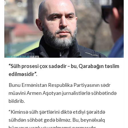
“Sülh prosesi çox sadədir – bu, Qarabağın təslim
edilməsidir”.
Bunu Ermənistan Respublika Partiyasının sədr
müavini Armen Aşotyan jurnalistlərlə söhbətində
bildirib.
“Kiminsə sülh şərtlərini diktə etdiyi şəraitdə
sülhdən söhbət gedə bilməz. Bu, beynəlxalq
hüququn yazılı və yazılmamış normasıdır.