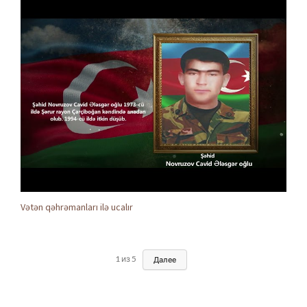
Vətən qəhrəmanları ilə ucalır
1
из
5
Далее