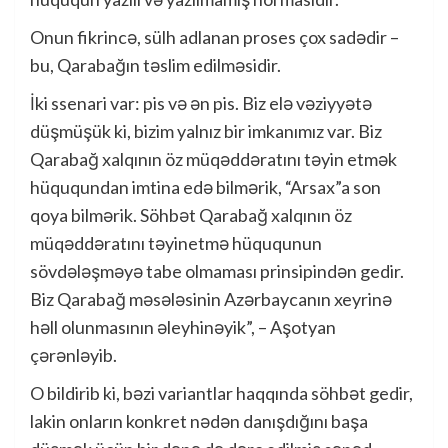
Onun fikrincə, sülh adlanan proses çox sadədir –
bu, Qarabağın təslim edilməsidir.
İki ssenari var: pis və ən pis. Biz elə vəziyyətə
düşmüşük ki, bizim yalnız bir imkanımız var. Biz
Qarabağ xalqının öz müqəddəratını təyin etmək
hüququndan imtina edə bilmərik, “Arsax”a son
qoya bilmərik. Söhbət Qarabağ xalqının öz
müqəddəratını təyinetmə hüququnun
sövdələşməyə tabe olmaması prinsipindən gedir.
Biz Qarabağ məsələsinin Azərbaycanın xeyrinə
həll olunmasının əleyhinəyik”, – Aşotyan
çərənləyib.
O bildirib ki, bəzi variantlar haqqında söhbət gedir,
lakin onların konkret nədən danışdığını başa