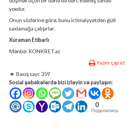
düşmək üçün bir dənə də dərc edilmiş sənəd
yoxdur.
Onun sözlərinə görə, bunu ictimaiyyətdən gizli
saxlamağa çalışırlar.
Xuraman Etibarlı
Mənbə: KONKRET.az
Yazını çap et
Baxış sayı:
359
Sosial şəbəkələrdə bizi izləyin və paylaşın:
0
Поделились