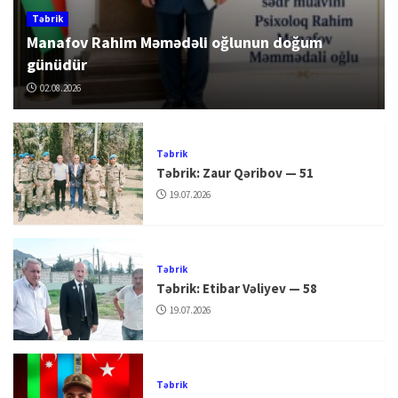
Təbrik
Manafov Rahim Məmədəli oğlunun doğum
günüdür
02.08.2026
Təbrik
Təbrik: Zaur Qəribov — 51
19.07.2026
Təbrik
Təbrik: Etibar Vəliyev — 58
19.07.2026
Təbrik