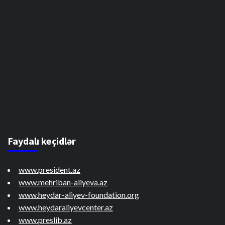
Faydalı keçidlər
www.president.az
www.mehriban-aliyeva.az
www.heydar-aliyev-foundation.org
www.heydaraliyevcenter.az
www.preslib.az