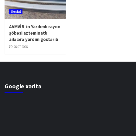
Sosial
AVMVİB-in Yardımlı rayon
şöbəsi aztəminatlı
ailələrə yardım göstərib
26.07.2026
Google xəritə