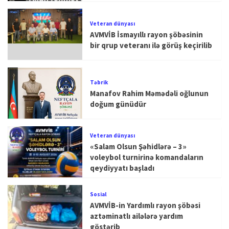
Veteran dünyası
AVMVİB İsmayıllı rayon şöbəsinin
bir qrup veteranı ilə görüş keçirilib
Təbrik
Manafov Rahim Məmədəli oğlunun
doğum günüdür
Veteran dünyası
«Salam Olsun Şəhidlərə – 3»
voleybol turnirinə komandaların
qeydiyyatı başladı
Sosial
AVMVİB-in Yardımlı rayon şöbəsi
aztəminatlı ailələrə yardım
göstərib