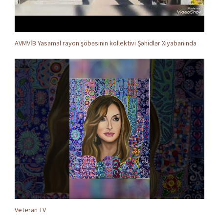
AVMVİB Yasamal rayon şöbəsinin kollektivi Şəhidlər Xiyabanında
Veteran TV