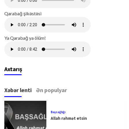
Qarabağ şikəstəsi
Ya Qarabağ ya ölüm!
Axtarış
Xəbər lenti
Ən populyar
Başsağlığı
Allah rəhmət etsin