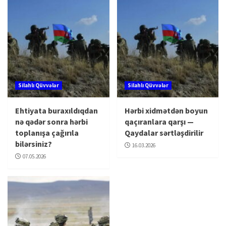
Silahlı Qüvvələr
Silahlı Qüvvələr
Ehtiyata buraxıldıqdan
Hərbi xidmətdən boyun
nə qədər sonra hərbi
qaçıranlara qarşı —
toplanışa çağırıla
Qaydalar sərtləşdirilir
bilərsiniz?
16.03.2026
07.05.2026