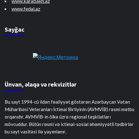
www.karabakh.az
www.fedai.az
Sayğac
Ünvan, əlaqə və rekvizitlər
Bu sayt 1994-cü ildən fəaliyyət göstərən Azərbaycan Vətən
Müharibəsi Veteranları İctimai Birliyinin (AVMVİB) rəsmi mətbu
orqanıdır. AVMVİB-in ölkə üzrə regional təşkilatları
mövcuddur. Bütün rəsmi və ictimai-sosial əhəmiyyətli tədbirlər
bu sayt vasitəsi ilə yayımlanır.