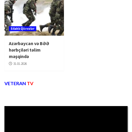
Silahlı Qüvvələr
Azərbaycan və BƏƏ
hərbçiləri təlim
məşqində
31.01.2026
VETERAN
TV