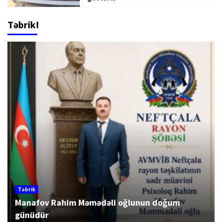
Təbrik!
Təbrik
Manafov Rahim Məmədəli oğlunun doğum
günüdür