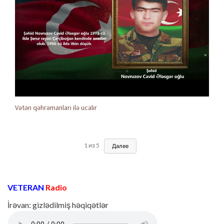
Vətən qəhrəmanları ilə ucalır
1
из
5
Далее
VETERAN
Radio
İrəvan: gizlədilmiş həqiqətlər