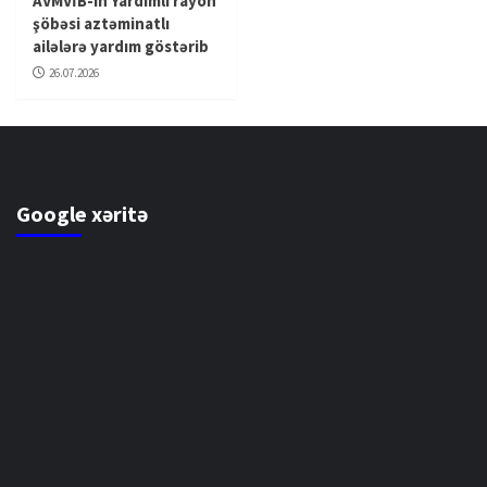
AVMVİB-in Yardımlı rayon
şöbəsi aztəminatlı
ailələrə yardım göstərib
26.07.2026
Google xəritə