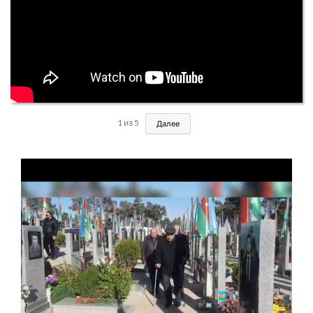
1
из
5
Далее