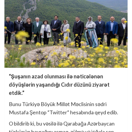
“Şuşanın azad olunması ilə nəticələnən
döyüşlərin yaşandığı Cıdır düzünü ziyarət
etdik.”
Bunu Türkiyə Böyük Millət Məclisinin sədri
Mustafa Şentop “Twitter“ hesabında qeyd edib.
O bildirib ki, bu vəsilə ilə Qarabağa Azərbaycan
türkünün bayrağını asmaq, zülmə və işğala son