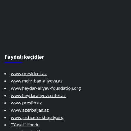
Faydalı keçidlər
www.president.az
www.mehriban-aliyeva.az
www.heydar-aliyev-foundation.org
www.heydaraliyevcenter.az
www.preslib.az
www.azerbaijan.az
www.justiceforkhojaly.org
"Yaşat" Fondu