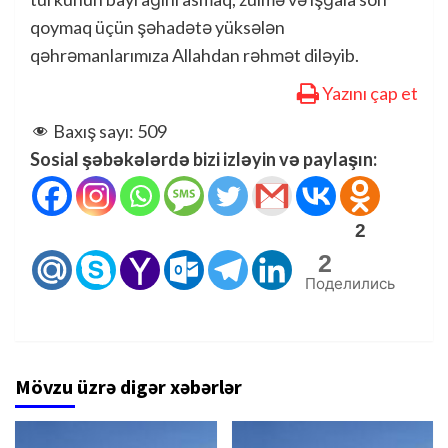
qoymaq üçün şəhadətə yüksələn
qəhrəmanlarımıza Allahdan rəhmət diləyib.
Yazını çap et
Baxış sayı:
509
Sosial şəbəkələrdə bizi izləyin və paylaşın:
2
2
Поделились
Mövzu üzrə digər xəbərlər