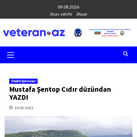
Перейти
09.08.2026
к
Əsas səhifə
Əlaqə
содержимому
Основное
меню
Silahlı Qüvvələr
Mustafa Şentop Cıdır düzündən
YAZDI
19.05.2022