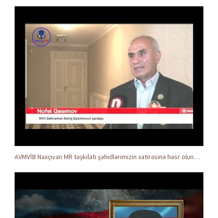
AVMVİB Naxçıvan MR təşkilatı şəhidlərimizin xatirəsinə həsr olunmuş tədbir keçirdi