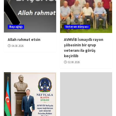
Başsağlığı
Veteran dünyası
Allah rəhmət etsin
AVMVİB İsmayıllı rayon
şöbəsinin bir qrup
04.08.2026
veteranı ilə görüş
keçirilib
02.08.2026