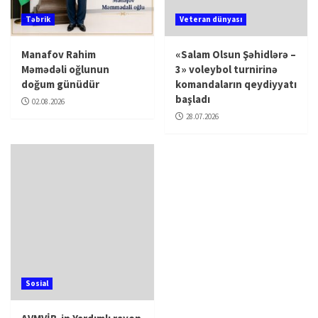
Təbrik
Veteran dünyası
Manafov Rahim
«Salam Olsun Şəhidlərə –
Məmədəli oğlunun
3» voleybol turnirinə
doğum günüdür
komandaların qeydiyyatı
başladı
02.08.2026
28.07.2026
Sosial